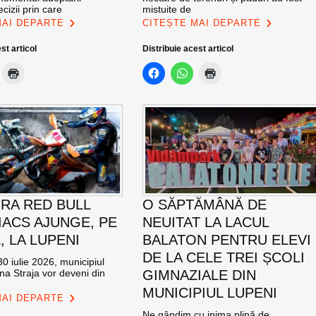
cizii prin care
mistuite de
MAI DEPARTE
CITEȘTE MAI DEPARTE
st articol
Distribuie acest articol
RA RED BULL
O SĂPTĂMÂNĂ DE
ACS AJUNGE, PE
NEUITAT LA LACUL
E, LA LUPENI
BALATON PENTRU ELEVI
DE LA CELE TREI ȘCOLI
0 iulie 2026, municipiul
na Straja vor deveni din
GIMNAZIALE DIN
MUNICIPIUL LUPENI
MAI DEPARTE
Ne gândim cu inima plină de