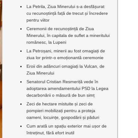
La Petrila, Ziua Minerului s-a desfășurat
cu recunoștință față de trecut și încredere
pentru viitor
Ceremonii de recunoștință de Ziua
Minerului, în capitala de suflet a mineritului
românesc, la Lupeni
La Petroșani, minerii au fost omagiați de
ziua lor printr-o emoționantă ceremonie
Eroii din adâncuri omagiați la Vulcan, de
Ziua Minerului
Senatorul Cristian Resmeriță vede în
adoptarea amendamentului PSD la Legea
decarbonării o măsură de bun simț
Zeci de hectare mistuite și zeci de
pompieri mobilizați pentru a proteja
oameni, locuințe, gospodării și păduri
Cum arată un spațiu exterior mai ușor de
întreținut, fără efort inutil