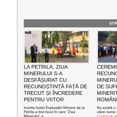
ȘTI
LA PETRILA, ZIUA
CEREMO
MINERULUI S-A
RECUNO
DESFĂȘURAT CU
MINERUL
RECUNOȘTINȚĂ FAȚĂ DE
DE SUF
TRECUT ȘI ÎNCREDERE
MINERI
PENTRU VIITOR
ROMÂNE
Incinta fostei Exploatări Miniere de la
Nu există o 
Petrila a fost locul în care ”Ziua
cărei nume s
Minerului” a
CITEȘTE 