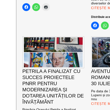
diverselor de
CITEȘTE 
Distribuie ace
PETRILA A FINALIZAT CU
AVENTU
SUCCES PROIECTELE
ROMANI
PNRR PENTRU
30 IULI
MODERNIZAREA ȘI
Pe data de 3
DOTAREA UNITĂȚILOR DE
Lupeni și zo
nou
ÎNVĂȚĂMÂNT
CITEȘTE 
Primăria Orașului Petrila a finalizat