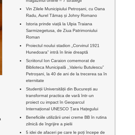
magazinul online – 7 strategii
Vin Zilele Municipiului Petroșani, cu Oana
Radu, Aurel Tămaș și Johny Romano
Istoria prinde viață la Ulpia Traiana
Sarmizegetusa, de Ziua Patrimoniului
Roman
Proiectul noului stadion „Corvinul 1921
Hunedoara” intră în linie dreaptă
Scriitorul Ion Caraion comemorat de
Biblioteca Municipală ,,Valeriu Butulescu”
Petroșani, la 40 de ani de la trecerea sa în
eternitate
Studenții Universității din București au
transformat practica de vară într-un
proiect cu impact în Geoparcul
Internațional UNESCO Țara Hațegului
Beneficiile utilizării unei creme BB în rutina
a
zilnică de îngrijire a pielii
5 idei de afaceri pe care le poți începe de