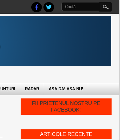
UNȚURI
RADAR
AȘA DA! AȘA NU!
FII PRIETENUL NOSTRU PE
FACEBOOK!
ARTICOLE RECENTE