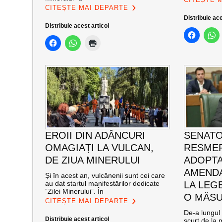
CITEȘTE MAI DEPARTE
Distribuie ace
Distribuie acest articol
EROII DIN ADÂNCURI
SENATO
OMAGIAȚI LA VULCAN,
RESMER
DE ZIUA MINERULUI
ADOPT
AMENDA
Și în acest an, vulcănenii sunt cei care
au dat startul manifestărilor dedicate
LA LEG
”Zilei Minerului”. În
O MĂSU
CITEȘTE MAI DEPARTE
De-a lungul 
Distribuie acest articol
scurt de la 