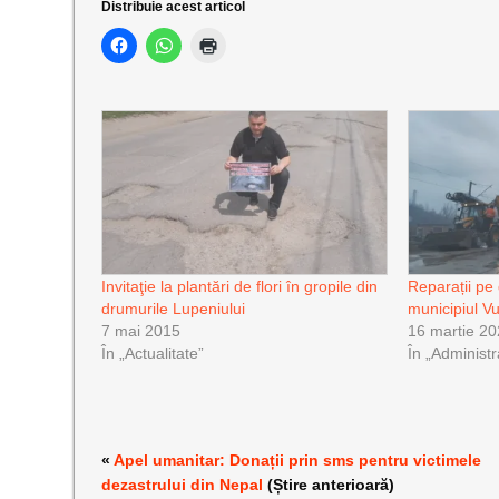
Distribuie acest articol
Invitaţie la plantări de flori în gropile din
Reparații pe 
drumurile Lupeniului
municipiul V
7 mai 2015
16 martie 2
În „Actualitate”
În „Administr
«
Apel umanitar: Donații prin sms pentru victimele
dezastrului din Nepal
(Știre anterioară)