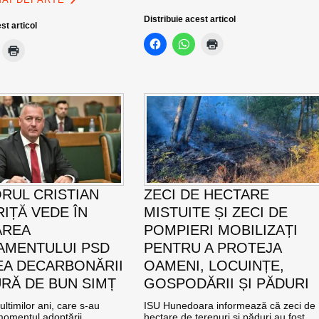
Distribuie acest articol
st articol
RUL CRISTIAN
ZECI DE HECTARE
IȚĂ VEDE ÎN
MISTUITE ȘI ZECI DE
AREA
POMPIERI MOBILIZAȚI
MENTULUI PSD
PENTRU A PROTEJA
EA DECARBONĂRII
OAMENI, LOCUINȚE,
RĂ DE BUN SIMȚ
GOSPODĂRII ȘI PĂDURI
ultimilor ani, care s-au
ISU Hunedoara informează că zeci de
momentul adoptării
hectare de terenuri și păduri au fost