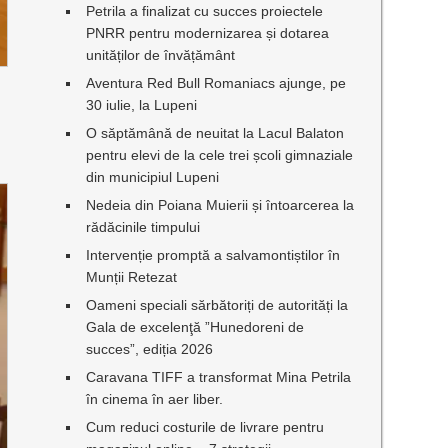
Petrila a finalizat cu succes proiectele
PNRR pentru modernizarea și dotarea
unităților de învățământ
Aventura Red Bull Romaniacs ajunge, pe
30 iulie, la Lupeni
O săptămână de neuitat la Lacul Balaton
pentru elevi de la cele trei școli gimnaziale
din municipiul Lupeni
Nedeia din Poiana Muierii și întoarcerea la
rădăcinile timpului
Intervenție promptă a salvamontiștilor în
Munții Retezat
Oameni speciali sărbătoriți de autorități la
Gala de excelenţă ”Hunedoreni de
succes”, ediția 2026
Caravana TIFF a transformat Mina Petrila
în cinema în aer liber.
Cum reduci costurile de livrare pentru