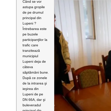
Când se vor
astupa gropile
de pe drumul
principal din
Lupeni ?
Întrebarea este
pe buzele
participanţilor la
trafic care
tranzitează
municipiul
Lupeni deja de
câteva
săptămâni bune.
După ce zonele
de la intrarea şi
ieşirea din
Lupeni de pe
DN 66A, dar şi
buleveradul
principal din