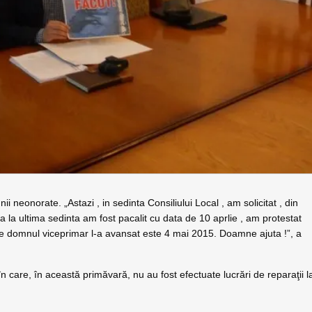
ii neonorate. „Astazi , in sedinta Consiliului Local , am solicitat , din
a la ultima sedinta am fost pacalit cu data de 10 aprlie , am protestat
e domnul viceprimar l-a avansat este 4 mai 2015. Doamne ajuta !”, a
în care, în această primăvară, nu au fost efectuate lucrări de reparaţii l