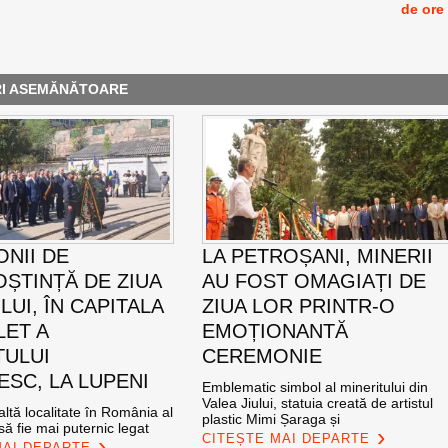
de ore
RI ASEMĂNĂTOARE
NII DE
LA PETROȘANI, MINERII
ȘTINȚĂ DE ZIUA
AU FOST OMAGIAȚI DE
UI, ÎN CAPITALA
ZIUA LOR PRINTR-O
LET A
EMOȚIONANTĂ
TULUI
CEREMONIE
SC, LA LUPENI
Emblematic simbol al mineritului din
Valea Jiului, statuia creată de artistul
altă localitate în România al
plastic Mimi Șaraga și
ă fie mai puternic legat
CITEȘTE MAI DEPARTE
MAI DEPARTE