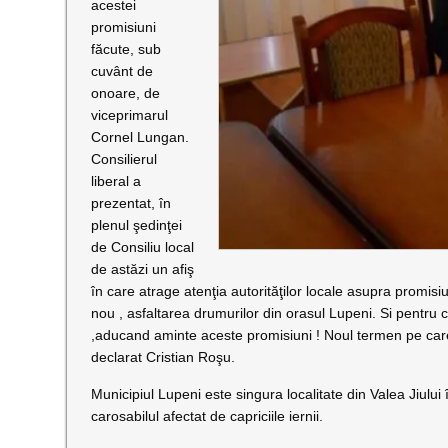
acestei
promisiuni
făcute, sub
cuvânt de
onoare, de
viceprimarul
Cornel Lungan.
Consilierul
liberal a
prezentat, în
plenul şedinţei
de Consiliu local
de astăzi un afiş
în care atrage atenţia autorităţilor locale asupra promisiun
nou , asfaltarea drumurilor din orasul Lupeni. Si pentru c
,aducand aminte aceste promisiuni ! Noul termen pe car
declarat Cristian Roşu.
Municipiul Lupeni este singura localitate din Valea Jiului 
carosabilul afectat de capriciile iernii.