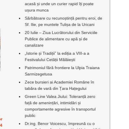
acasă și unde un curier rapid îți poate
ușura munca
Sărbătoare cu recunoștință pentru eroi, de
Sf. Ilie, pe muntele Tulișa de la Uricani
20 Iulie – Ziua Lucrătorului din Serviciile
Publice de alimentare cu apă și de
canalizare
„Istorie și Tradiții” la ediția a VIII-a a
Festivalului Cetății Mălăiești
Patrimoniul fără frontiere la Ulpia Traiana
Sarmizegetusa
Zece bursieri ai Academiei Române în
tabăra de vară din Țara Hațegului
Green Line Valea Jiului: Toleranță zero
față de amenințări, intimidări și
comportamente agresive în transportul
public
or
Dr.ing. Benor Voicescu, împreună cu o
24