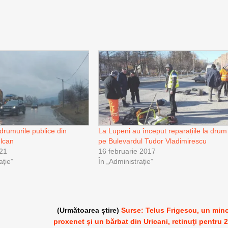
drumurile publice din
La Lupeni au început reparațiile la drum
ulcan
pe Bulevardul Tudor Vladimirescu
021
16 februarie 2017
ație”
În „Administrație”
(Următoarea știre)
Surse: Telus Frigescu, un min
proxenet şi un bărbat din Uricani, retinuţi pentru 