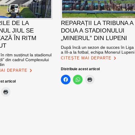
ILE DE LA
REPARAȚII LA TRIBUNA A
NUL JIUL SE
DOUA A STADIONULUI
AZĂ ÎN RITM
„MINERUL” DIN LUPENI
UT
După încă un sezon de succes în Liga
a III-a la fotbal, echipa Monerul Lupeni
în ritm susținut la stadionul
CITEȘTE MAI DEPARTE
di” din cadrul Complexului
din
Distribuie acest articol
MAI DEPARTE
st articol