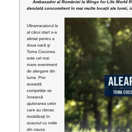
Ambasador al României la Wings for Life World Run
derulată concomitent în mai multe locații ale lumii, i
Ultramaratorul la
al cărui start s-a
aliniat pentru a
doua oară şi
Toma Coconea
este cel mai
mare eveniment
de alergare din
lume. Prin
această
competiție se
încearcă
ajutorarea celor
care au rămas
imobilizați în
scaunul cu rotile
din cauza