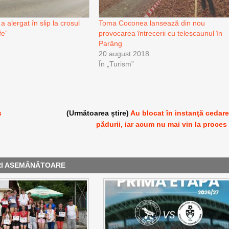
 alergat în slip la crosul
Toma Coconea lansează din nou
fe”
provocarea întrecerii cu telescaunul în
Parâng
20 august 2018
În „Turism”
s
(Următoarea știre)
Au blocat în instanţă cedar
pădurii, iar acum nu mai vin la proces
RI ASEMĂNĂTOARE