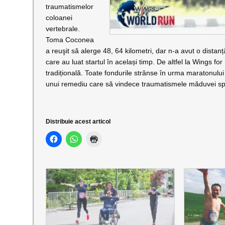
traumatismelor
coloanei
vertebrale.
Toma Coconea
a reuşit să alerge 48, 64 kilometri, dar n-a avut o distanță
care au luat startul în același timp. De altfel la Wings fo
tradițională. Toate fondurile strânse în urma maratonulu
unui remediu care să vindece traumatismele măduvei spi
Distribuie acest articol