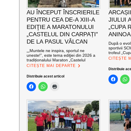
AU ÎNCEPUT ÎNSCRIERILE
ARCAȘII
PENTRU CEA DE-A XIII-A
JIULUI 
EDIŢIE A MARATONULUI
„CUPA 
„CASTELUL DIN CARPAȚI”
ANINOA
DE LA PASUL VÂLCAN
După o evolu
sportivii S
„„Muntele ne inspira, sportul ne
trofeul „Cup
uneste!”, este tema ediţiei din 2026 a
CITEȘTE 
tradiționalului Maraton „Castelul
CITEȘTE MAI DEPARTE
Distribuie ace
Distribuie acest articol