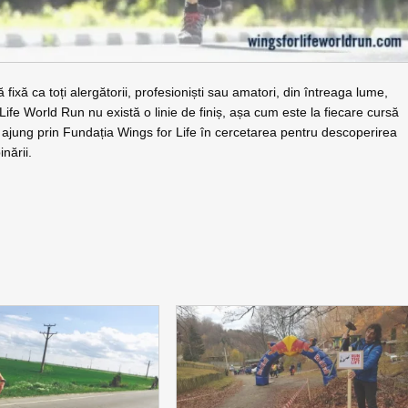
 fixă ca toți alergătorii, profesioniști sau amatori, din întreaga lume,
r Life World Run nu există o linie de finiș, așa cum este la fiecare cursă
i ajung prin Fundația Wings for Life în cercetarea pentru descoperirea
nării.