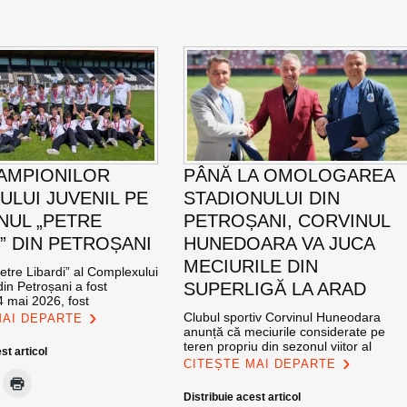
AMPIONILOR
PÂNĂ LA OMOLOGAREA
ULUI JUVENIL PE
STADIONULUI DIN
NUL „PETRE
PETROȘANI, CORVINUL
I” DIN PETROȘANI
HUNEDOARA VA JUCA
MECIURILE DIN
etre Libardi” al Complexului
din Petroșani a fost
SUPERLIGĂ LA ARAD
4 mai 2026, fost
Clubul sportiv Corvinul Huneodara
MAI DEPARTE
anunță că meciurile considerate pe
teren propriu din sezonul viitor al
st articol
CITEȘTE MAI DEPARTE
Distribuie acest articol