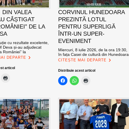
 DIN VALEA
CORVINUL HUNEDOARA
AU CÂȘTIGAT
PREZINTĂ LOTUL
ROMÂNIEI” DE LA
PENTRU SUPERLIGĂ
SA
ÎNTR-UN SUPER-
EVENIMENT
ție cu rezultate excelente,
CM Deva și-au adjudecat
Miercuri, 8 iulie 2026, de la ora 19:30,
a României” la
în fața Casei de cultură din Hunedoara
MAI DEPARTE
CITEȘTE MAI DEPARTE
st articol
Distribuie acest articol