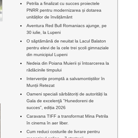
Petrila a finalizat cu succes proiectele
PNRR pentru modernizarea și dotarea
unităților de învățământ
Aventura Red Bull Romaniacs ajunge, pe
30 iulie, la Lupeni
O săptămână de neuitat la Lacul Balaton
pentru elevi de la cele trei școli gimnaziale
din municipiul Lupeni
Nedeia din Poiana Muierii și întoarcerea la
rădăcinile timpului
Intervenție promptă a salvamontiștilor în
Munții Retezat
Oameni speciali sărbătoriți de autorități la
Gala de excelenţă ”Hunedoreni de
succes”, ediția 2026
Caravana TIFF a transformat Mina Petrila
în cinema în aer liber.
Cum reduci costurile de livrare pentru