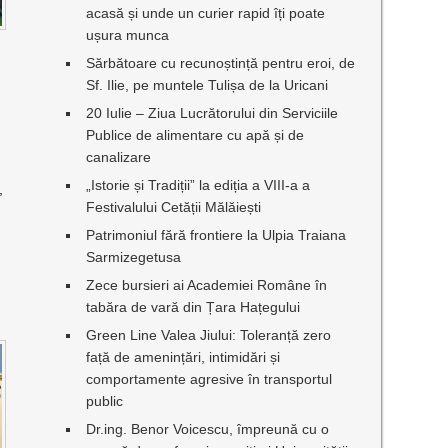
acasă și unde un curier rapid îți poate
ușura munca
Sărbătoare cu recunoștință pentru eroi, de
Sf. Ilie, pe muntele Tulișa de la Uricani
20 Iulie – Ziua Lucrătorului din Serviciile
Publice de alimentare cu apă și de
canalizare
„Istorie și Tradiții” la ediția a VIII-a a
,
Festivalului Cetății Mălăiești
Patrimoniul fără frontiere la Ulpia Traiana
Sarmizegetusa
Zece bursieri ai Academiei Române în
tabăra de vară din Țara Hațegului
Green Line Valea Jiului: Toleranță zero
față de amenințări, intimidări și
comportamente agresive în transportul
public
Dr.ing. Benor Voicescu, împreună cu o