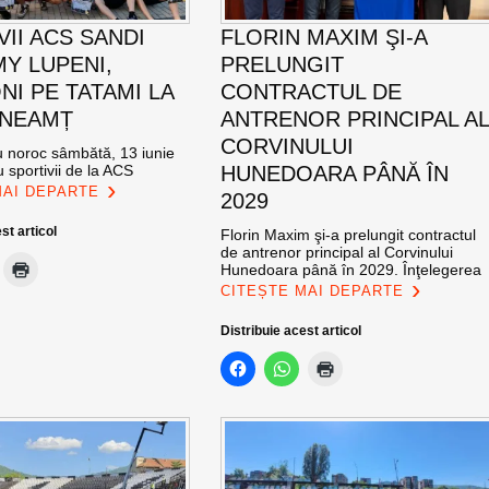
VII ACS SANDI
FLORIN MAXIM ŞI-A
Y LUPENI,
PRELUNGIT
NI PE TATAMI LA
CONTRACTUL DE
 NEAMȚ
ANTRENOR PRINCIPAL A
CORVINULUI
cu noroc sâmbătă, 13 iunie
 sportivii de la ACS
HUNEDOARA PÂNĂ ÎN
MAI DEPARTE
2029
st articol
Florin Maxim şi-a prelungit contractul
de antrenor principal al Corvinului
Hunedoara până în 2029. Înţelegerea
CITEȘTE MAI DEPARTE
Distribuie acest articol