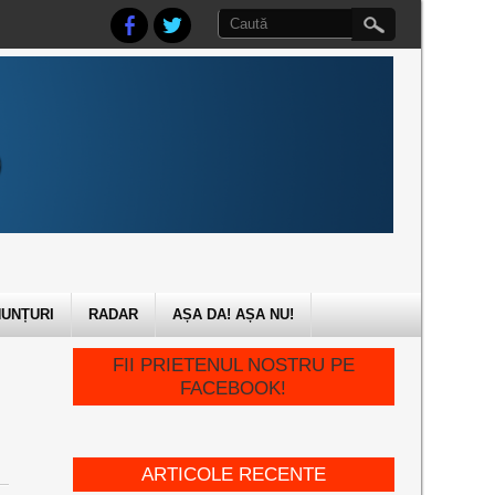
UNȚURI
RADAR
AȘA DA! AȘA NU!
FII PRIETENUL NOSTRU PE
FACEBOOK!
ARTICOLE RECENTE