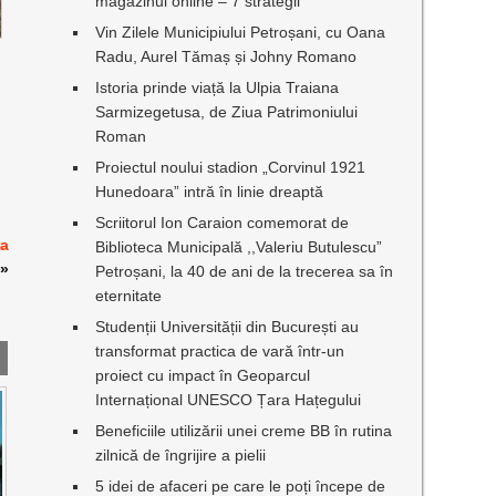
magazinul online – 7 strategii
Vin Zilele Municipiului Petroșani, cu Oana
Radu, Aurel Tămaș și Johny Romano
Istoria prinde viață la Ulpia Traiana
Sarmizegetusa, de Ziua Patrimoniului
Roman
Proiectul noului stadion „Corvinul 1921
Hunedoara” intră în linie dreaptă
Scriitorul Ion Caraion comemorat de
ea
Biblioteca Municipală ,,Valeriu Butulescu”
»
Petroșani, la 40 de ani de la trecerea sa în
eternitate
Studenții Universității din București au
transformat practica de vară într-un
proiect cu impact în Geoparcul
Internațional UNESCO Țara Hațegului
Beneficiile utilizării unei creme BB în rutina
zilnică de îngrijire a pielii
5 idei de afaceri pe care le poți începe de