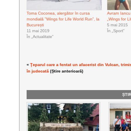
Toma Coconea, alergător în cursa
Avram Iancu a
mondială ”Wings for Life World Run”, la
„Wings for Li
București
5 mai 2015
11 mai 2019
În „Sport”
În „Actualitate”
«
Ţeparul care a fentat un afacerist din Vulcan, trimi
în judecată
(Știre anterioară)
ȘTI