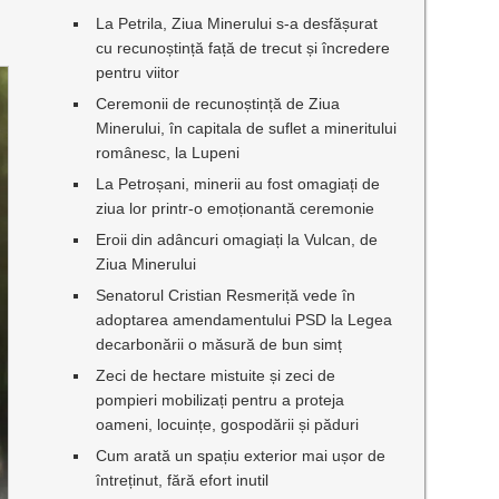
La Petrila, Ziua Minerului s-a desfășurat
cu recunoștință față de trecut și încredere
pentru viitor
Ceremonii de recunoștință de Ziua
Minerului, în capitala de suflet a mineritului
românesc, la Lupeni
La Petroșani, minerii au fost omagiați de
ziua lor printr-o emoționantă ceremonie
Eroii din adâncuri omagiați la Vulcan, de
Ziua Minerului
Senatorul Cristian Resmeriță vede în
adoptarea amendamentului PSD la Legea
decarbonării o măsură de bun simț
Zeci de hectare mistuite și zeci de
pompieri mobilizați pentru a proteja
oameni, locuințe, gospodării și păduri
Cum arată un spațiu exterior mai ușor de
întreținut, fără efort inutil