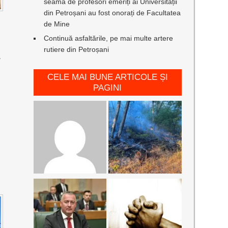
seamă de profesori emeriți ai Universității
din Petroșani au fost onorați de Facultatea
de Mine
Continuă asfaltările, pe mai multe artere
rutiere din Petroșani
L
CELE MAI BUNE ARTICOLE ȘI
PAGINI