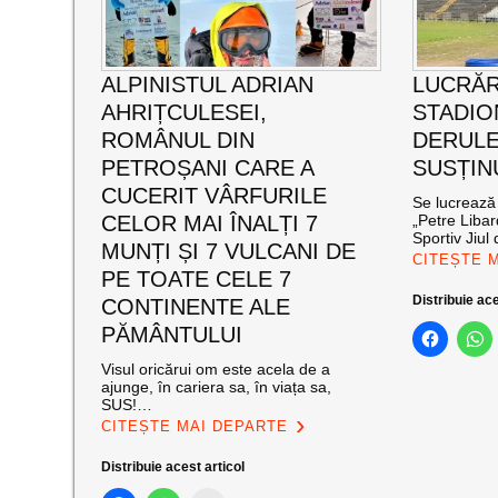
ALPINISTUL ADRIAN
LUCRĂR
AHRIȚCULESEI,
STADIO
ROMÂNUL DIN
DERULE
PETROȘANI CARE A
SUSȚIN
CUCERIT VÂRFURILE
Se lucrează 
CELOR MAI ÎNALȚI 7
„Petre Libar
Sportiv Jiul 
MUNȚI ȘI 7 VULCANI DE
CITEȘTE 
PE TOATE CELE 7
Distribuie ace
CONTINENTE ALE
PĂMÂNTULUI
Visul oricărui om este acela de a
ajunge, în cariera sa, în viața sa,
SUS!…
CITEȘTE MAI DEPARTE
Distribuie acest articol