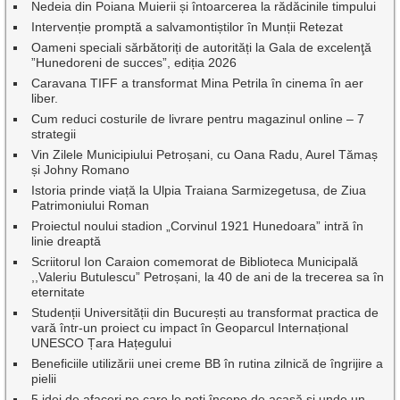
Nedeia din Poiana Muierii și întoarcerea la rădăcinile timpului
Intervenție promptă a salvamontiștilor în Munții Retezat
Oameni speciali sărbătoriți de autorități la Gala de excelenţă
”Hunedoreni de succes”, ediția 2026
Caravana TIFF a transformat Mina Petrila în cinema în aer
liber.
Cum reduci costurile de livrare pentru magazinul online – 7
strategii
Vin Zilele Municipiului Petroșani, cu Oana Radu, Aurel Tămaș
și Johny Romano
Istoria prinde viață la Ulpia Traiana Sarmizegetusa, de Ziua
Patrimoniului Roman
Proiectul noului stadion „Corvinul 1921 Hunedoara” intră în
linie dreaptă
Scriitorul Ion Caraion comemorat de Biblioteca Municipală
,,Valeriu Butulescu” Petroșani, la 40 de ani de la trecerea sa în
eternitate
Studenții Universității din București au transformat practica de
vară într-un proiect cu impact în Geoparcul Internațional
UNESCO Țara Hațegului
Beneficiile utilizării unei creme BB în rutina zilnică de îngrijire a
pielii
5 idei de afaceri pe care le poți începe de acasă și unde un