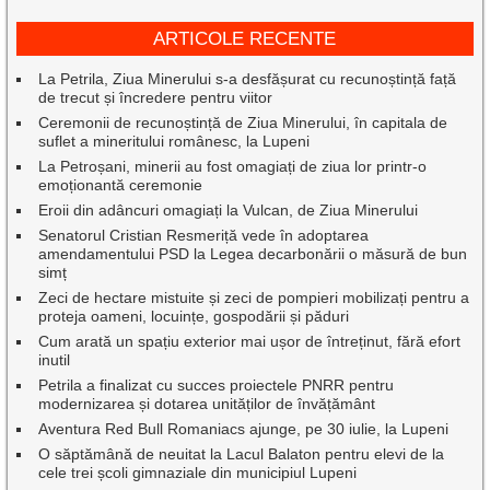
ARTICOLE RECENTE
La Petrila, Ziua Minerului s-a desfășurat cu recunoștință față
de trecut și încredere pentru viitor
Ceremonii de recunoștință de Ziua Minerului, în capitala de
suflet a mineritului românesc, la Lupeni
La Petroșani, minerii au fost omagiați de ziua lor printr-o
emoționantă ceremonie
Eroii din adâncuri omagiați la Vulcan, de Ziua Minerului
Senatorul Cristian Resmeriță vede în adoptarea
amendamentului PSD la Legea decarbonării o măsură de bun
simț
Zeci de hectare mistuite și zeci de pompieri mobilizați pentru a
proteja oameni, locuințe, gospodării și păduri
Cum arată un spațiu exterior mai ușor de întreținut, fără efort
inutil
Petrila a finalizat cu succes proiectele PNRR pentru
modernizarea și dotarea unităților de învățământ
Aventura Red Bull Romaniacs ajunge, pe 30 iulie, la Lupeni
O săptămână de neuitat la Lacul Balaton pentru elevi de la
cele trei școli gimnaziale din municipiul Lupeni