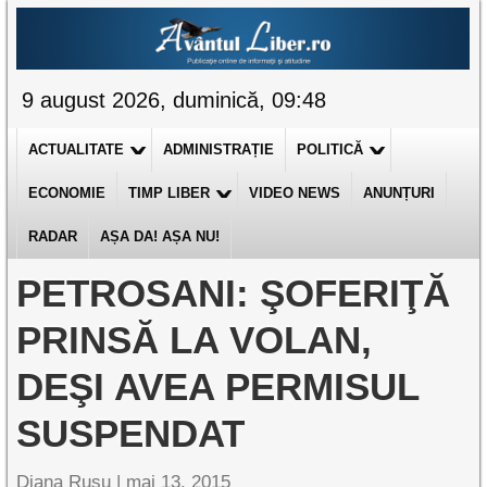
9 august 2026, duminică, 09:48
ACTUALITATE
ADMINISTRAȚIE
POLITICĂ
ECONOMIE
TIMP LIBER
VIDEO NEWS
ANUNȚURI
RADAR
AȘA DA! AȘA NU!
PETROSANI: ŞOFERIŢĂ
PRINSĂ LA VOLAN,
DEŞI AVEA PERMISUL
SUSPENDAT
Diana Rusu
|
mai 13, 2015