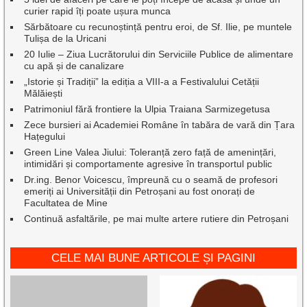
curier rapid îți poate ușura munca
Sărbătoare cu recunoștință pentru eroi, de Sf. Ilie, pe muntele
Tulișa de la Uricani
20 Iulie – Ziua Lucrătorului din Serviciile Publice de alimentare
cu apă și de canalizare
„Istorie și Tradiții” la ediția a VIII-a a Festivalului Cetății
Mălăiești
Patrimoniul fără frontiere la Ulpia Traiana Sarmizegetusa
Zece bursieri ai Academiei Române în tabăra de vară din Țara
Hațegului
Green Line Valea Jiului: Toleranță zero față de amenințări,
intimidări și comportamente agresive în transportul public
Dr.ing. Benor Voicescu, împreună cu o seamă de profesori
emeriți ai Universității din Petroșani au fost onorați de
Facultatea de Mine
Continuă asfaltările, pe mai multe artere rutiere din Petroșani
CELE MAI BUNE ARTICOLE ȘI PAGINI