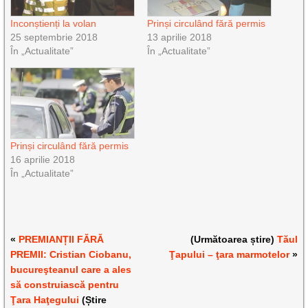
Inconștienți la volan
Prinși circulând fără permis
25 septembrie 2018
13 aprilie 2018
În „Actualitate”
În „Actualitate”
Prinși circulând fără permis
16 aprilie 2018
În „Actualitate”
«
PREMIANȚII FĂRĂ
(Următoarea știre)
Tăul
PREMII: Cristian Ciobanu,
Ţapului – ţara marmotelor
»
bucureşteanul care a ales
să construiască pentru
Ţara Haţegului
(Știre