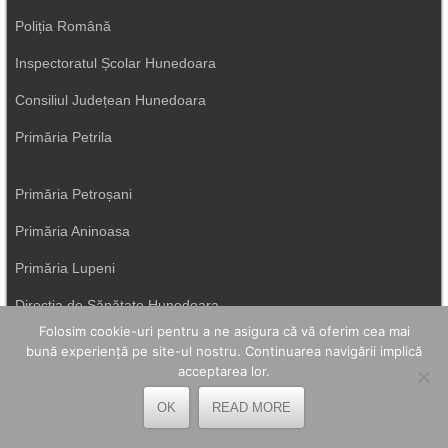
Poliția Română
Inspectoratul Școlar Hunedoara
Consiliul Județean Hunedoara
Primăria Petrila
Primăria Petroșani
Primăria Aninoasa
Primăria Lupeni
Direcția de Sănătate Hunedoara
Folosim cookie-uri pentru a ne asigura că vă oferim cea mai
Primăria Uricani
bună experiență pe site-ul nostru. Continuarea navigării implică
acceptarea lor.
ISU Hunedoara
OK
READ MORE
Primăria Vulcan