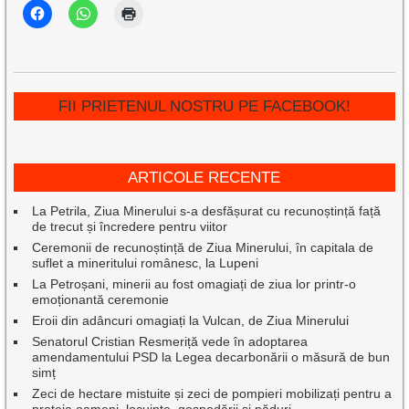
FII PRIETENUL NOSTRU PE FACEBOOK!
ARTICOLE RECENTE
La Petrila, Ziua Minerului s-a desfășurat cu recunoștință față
de trecut și încredere pentru viitor
Ceremonii de recunoștință de Ziua Minerului, în capitala de
suflet a mineritului românesc, la Lupeni
La Petroșani, minerii au fost omagiați de ziua lor printr-o
emoționantă ceremonie
Eroii din adâncuri omagiați la Vulcan, de Ziua Minerului
Senatorul Cristian Resmeriță vede în adoptarea
amendamentului PSD la Legea decarbonării o măsură de bun
simț
Zeci de hectare mistuite și zeci de pompieri mobilizați pentru a
proteja oameni, locuințe, gospodării și păduri