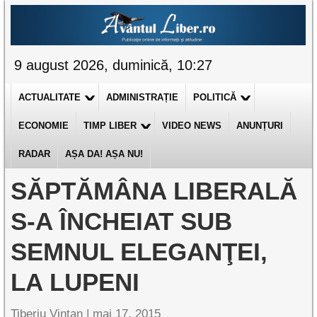
9 august 2026, duminică, 10:27
ACTUALITATE
ADMINISTRAȚIE
POLITICĂ
ECONOMIE
TIMP LIBER
VIDEO NEWS
ANUNȚURI
RADAR
AȘA DA! AȘA NU!
SĂPTĂMÂNA LIBERALĂ
S-A ÎNCHEIAT SUB
SEMNUL ELEGANŢEI,
LA LUPENI
Tiberiu Vințan
|
mai 17, 2015