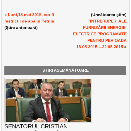
«
Luni,18 mai 2015, vor fi
(Următoarea știre)
restrictii de apa in Petrila
ÎNTRERUPERI ALE
(Știre anterioară)
FURNIZĂRII ENERGIEI
ELECTRICE PROGRAMATE
PENTRU PERIOADA
18.05.2015 – 22.05.2015
»
ȘTIRI ASEMĂNĂTOARE
SENATORUL CRISTIAN