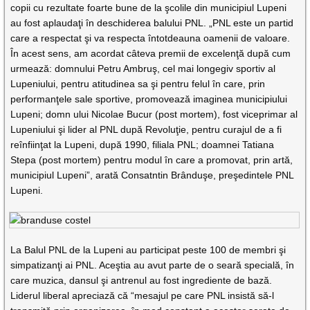
copii cu rezultate foarte bune de la şcolile din municipiul Lupeni
au fost aplaudaţi în deschiderea balului PNL. „PNL este un partid
care a respectat şi va respecta întotdeauna oamenii de valoare.
În acest sens, am acordat câteva premii de excelenţă după cum
urmează: domnului Petru Ambruş, cel mai longegiv sportiv al
Lupeniului, pentru atitudinea sa şi pentru felul în care, prin
performanţele sale sportive, promovează imaginea municipiului
Lupeni; domn ului Nicolae Bucur (post mortem), fost viceprimar al
Lupeniului şi lider al PNL după Revoluţie, pentru curajul de a fi
reînfiinţat la Lupeni, după 1990, filiala PNL; doamnei Tatiana
Stepa (post mortem) pentru modul în care a promovat, prin artă,
municipiul Lupeni”, arată Consatntin Brânduşe, preşedintele PNL
Lupeni.
La Balul PNL de la Lupeni au participat peste 100 de membri şi
simpatizanţi ai PNL. Aceştia au avut parte de o seară specială, în
care muzica, dansul şi antrenul au fost ingrediente de bază.
Liderul liberal apreciază că “mesajul pe care PNL insistă să-l