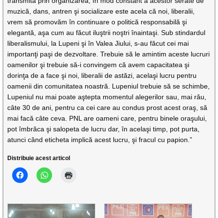
transmită prin organizarea, în mod constant a acestor serate de
muzică, dans, antren şi socializare este acela că noi, liberalii,
vrem să promovăm în continuare o politică responsabilă şi
elegantă, aşa cum au făcut iluştrii noştri înaintaşi. Sub stindardul
liberalismului, la Lupeni şi în Valea Jiului, s-au făcut cei mai
importanţi paşi de dezvoltare. Trebuie să le amintim aceste lucruri
oamenilor şi trebuie să-i convingem că avem capacitatea şi
dorinţa de a face şi noi, liberalii de astăzi, acelaşi lucru pentru
oamenii din comunitatea noastră. Lupeniul trebuie să se schimbe,
Lupeniul nu mai poate aştepta momentul alegerilor sau, mai rău,
câte 30 de ani, pentru ca cei care au condus prost acest oraş, să
mai facă câte ceva. PNL are oameni care, pentru binele oraşului,
pot îmbrăca şi salopeta de lucru dar, în acelaşi timp, pot purta,
atunci când eticheta implică acest lucru, şi fracul cu papion.”
Distribuie acest articol