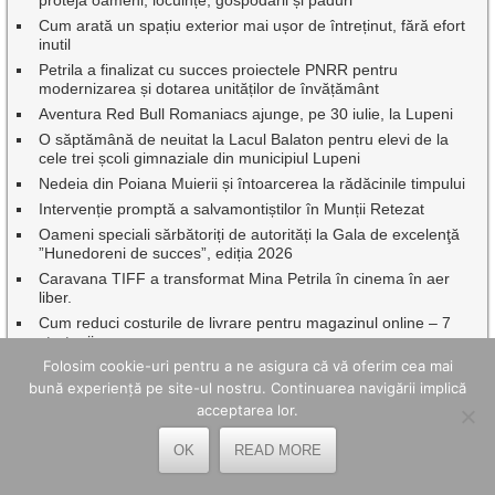
Cum arată un spațiu exterior mai ușor de întreținut, fără efort
inutil
Petrila a finalizat cu succes proiectele PNRR pentru
modernizarea și dotarea unităților de învățământ
Aventura Red Bull Romaniacs ajunge, pe 30 iulie, la Lupeni
O săptămână de neuitat la Lacul Balaton pentru elevi de la
cele trei școli gimnaziale din municipiul Lupeni
Nedeia din Poiana Muierii și întoarcerea la rădăcinile timpului
Intervenție promptă a salvamontiștilor în Munții Retezat
Oameni speciali sărbătoriți de autorități la Gala de excelenţă
”Hunedoreni de succes”, ediția 2026
Caravana TIFF a transformat Mina Petrila în cinema în aer
liber.
Cum reduci costurile de livrare pentru magazinul online – 7
strategii
Folosim cookie-uri pentru a ne asigura că vă oferim cea mai
Vin Zilele Municipiului Petroșani, cu Oana Radu, Aurel Tămaș
și Johny Romano
bună experiență pe site-ul nostru. Continuarea navigării implică
acceptarea lor.
Istoria prinde viață la Ulpia Traiana Sarmizegetusa, de Ziua
Patrimoniului Roman
OK
READ MORE
Proiectul noului stadion „Corvinul 1921 Hunedoara” intră în
linie dreaptă