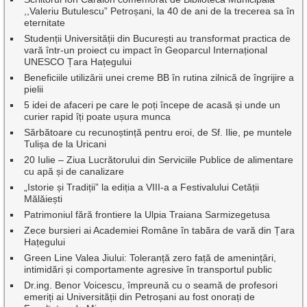
,,Valeriu Butulescu” Petroșani, la 40 de ani de la trecerea sa în
eternitate
Studenții Universității din București au transformat practica de
vară într-un proiect cu impact în Geoparcul Internațional
UNESCO Țara Hațegului
Beneficiile utilizării unei creme BB în rutina zilnică de îngrijire a
pielii
5 idei de afaceri pe care le poți începe de acasă și unde un
curier rapid îți poate ușura munca
Sărbătoare cu recunoștință pentru eroi, de Sf. Ilie, pe muntele
Tulișa de la Uricani
20 Iulie – Ziua Lucrătorului din Serviciile Publice de alimentare
cu apă și de canalizare
„Istorie și Tradiții” la ediția a VIII-a a Festivalului Cetății
Mălăiești
Patrimoniul fără frontiere la Ulpia Traiana Sarmizegetusa
Zece bursieri ai Academiei Române în tabăra de vară din Țara
Hațegului
Green Line Valea Jiului: Toleranță zero față de amenințări,
intimidări și comportamente agresive în transportul public
Dr.ing. Benor Voicescu, împreună cu o seamă de profesori
emeriți ai Universității din Petroșani au fost onorați de