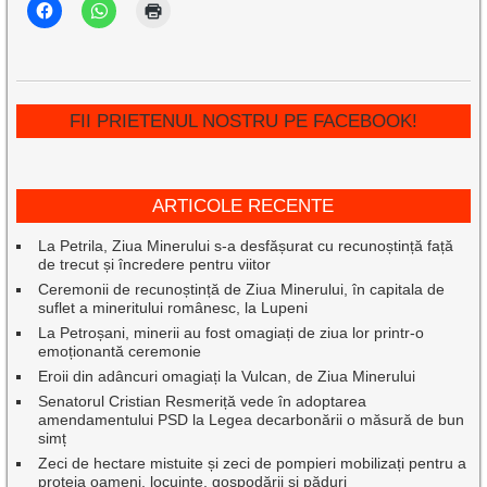
FII PRIETENUL NOSTRU PE FACEBOOK!
ARTICOLE RECENTE
La Petrila, Ziua Minerului s-a desfășurat cu recunoștință față
de trecut și încredere pentru viitor
Ceremonii de recunoștință de Ziua Minerului, în capitala de
suflet a mineritului românesc, la Lupeni
La Petroșani, minerii au fost omagiați de ziua lor printr-o
emoționantă ceremonie
Eroii din adâncuri omagiați la Vulcan, de Ziua Minerului
Senatorul Cristian Resmeriță vede în adoptarea
amendamentului PSD la Legea decarbonării o măsură de bun
simț
Zeci de hectare mistuite și zeci de pompieri mobilizați pentru a
proteja oameni, locuințe, gospodării și păduri