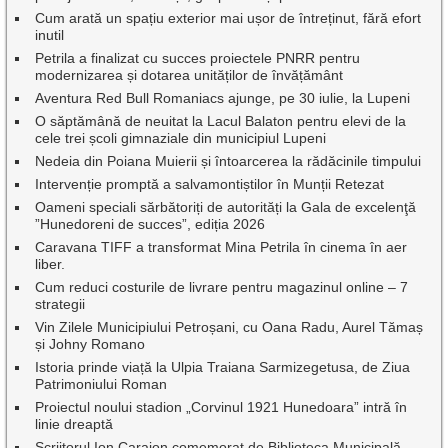
Cum arată un spațiu exterior mai ușor de întreținut, fără efort
inutil
Petrila a finalizat cu succes proiectele PNRR pentru
modernizarea și dotarea unităților de învățământ
Aventura Red Bull Romaniacs ajunge, pe 30 iulie, la Lupeni
O săptămână de neuitat la Lacul Balaton pentru elevi de la
cele trei școli gimnaziale din municipiul Lupeni
Nedeia din Poiana Muierii și întoarcerea la rădăcinile timpului
Intervenție promptă a salvamontiștilor în Munții Retezat
Oameni speciali sărbătoriți de autorități la Gala de excelenţă
”Hunedoreni de succes”, ediția 2026
Caravana TIFF a transformat Mina Petrila în cinema în aer
liber.
Cum reduci costurile de livrare pentru magazinul online – 7
strategii
Vin Zilele Municipiului Petroșani, cu Oana Radu, Aurel Tămaș
și Johny Romano
Istoria prinde viață la Ulpia Traiana Sarmizegetusa, de Ziua
Patrimoniului Roman
Proiectul noului stadion „Corvinul 1921 Hunedoara” intră în
linie dreaptă
Scriitorul Ion Caraion comemorat de Biblioteca Municipală