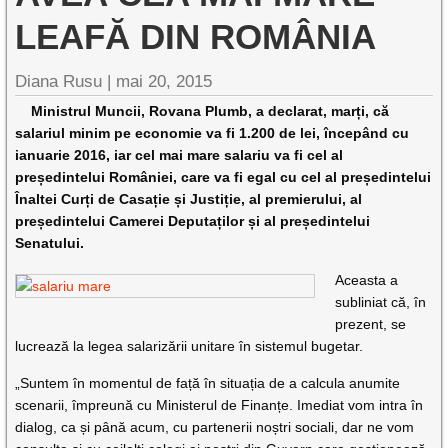
LEAFĂ DIN ROMÂNIA
Diana Rusu
|
mai 20, 2015
Ministrul Muncii, Rovana Plumb, a declarat, marți, că
salariul minim pe economie va fi 1.200 de lei, începând cu
ianuarie 2016, iar cel mai mare salariu va fi cel al
președintelui României, care va fi egal cu cel al președintelui
Înaltei Curți de Casație și Justiție, al premierului, al
președintelui Camerei Deputaților și al președintelui
Senatului.
Aceasta a
subliniat că, în
prezent, se
lucrează la legea salarizării unitare în sistemul bugetar.
„Suntem în momentul de față în situația de a calcula anumite
scenarii, împreună cu Ministerul de Finanțe. Imediat vom intra în
dialog, ca și până acum, cu partenerii noștri sociali, dar ne vom