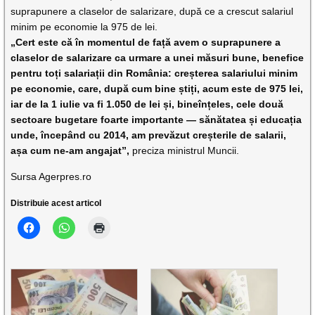
suprapunere a claselor de salarizare, după ce a crescut salariul
minim pe economie la 975 de lei.
„Cert este că în momentul de față avem o suprapunere a
claselor de salarizare ca urmare a unei măsuri bune, benefice
pentru toți salariații din România: creșterea salariului minim
pe economie, care, după cum bine știți, acum este de 975 lei,
iar de la 1 iulie va fi 1.050 de lei și, bineînțeles, cele două
sectoare bugetare foarte importante — sănătatea și educația
unde, începând cu 2014, am prevăzut creșterile de salarii,
așa cum ne-am angajat”,
preciza ministrul Muncii.
Sursa Agerpres.ro
Distribuie acest articol