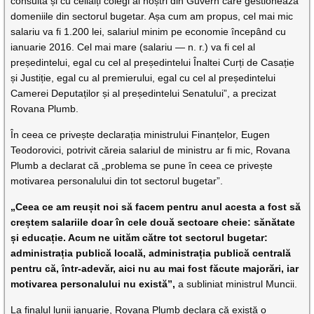
consulta și cu ceilalți colegi ai noștri din Guvern care gestionează
domeniile din sectorul bugetar. Așa cum am propus, cel mai mic
salariu va fi 1.200 lei, salariul minim pe economie începând cu
ianuarie 2016. Cel mai mare (salariu — n. r.) va fi cel al
președintelui, egal cu cel al președintelui Înaltei Curți de Casație
și Justiție, egal cu al premierului, egal cu cel al președintelui
Camerei Deputaților și al președintelui Senatului”, a precizat
Rovana Plumb.
În ceea ce privește declarația ministrului Finanțelor, Eugen
Teodorovici, potrivit căreia salariul de ministru ar fi mic, Rovana
Plumb a declarat că „problema se pune în ceea ce privește
motivarea personalului din tot sectorul bugetar”.
„Ceea ce am reușit noi să facem pentru anul acesta a fost să
creștem salariile doar în cele două sectoare cheie: sănătate
și educație. Acum ne uităm către tot sectorul bugetar:
administrația publică locală, administrația publică centrală
pentru că, într-adevăr, aici nu au mai fost făcute majorări, iar
motivarea personalului nu există”,
a subliniat ministrul Muncii.
La finalul lunii ianuarie, Rovana Plumb declara că există o