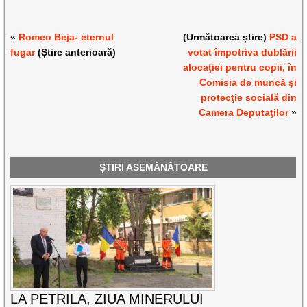
«
Romeo Beja- eternul
(Următoarea știre)
PSD a
fugar
(Știre anterioară)
votat împotriva dublării
alocaţiei pentru copii, în
Comisia de muncă şi
protecţie socială din
Camera Deputaţilor
»
ȘTIRI ASEMĂNĂTOARE
LA PETRILA, ZIUA MINERULUI