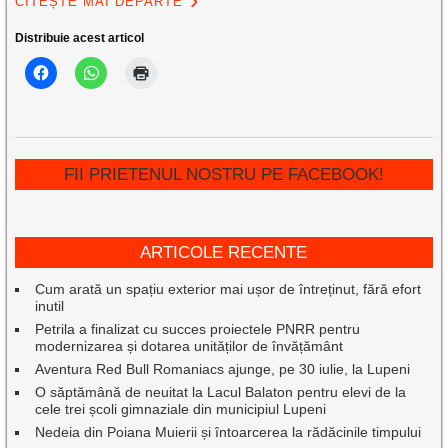
CITEȘTE MAI DEPARTE
Distribuie acest articol
FII PRIETENUL NOSTRU PE FACEBOOK!
ARTICOLE RECENTE
Cum arată un spațiu exterior mai ușor de întreținut, fără efort
inutil
Petrila a finalizat cu succes proiectele PNRR pentru
modernizarea și dotarea unităților de învățământ
Aventura Red Bull Romaniacs ajunge, pe 30 iulie, la Lupeni
O săptămână de neuitat la Lacul Balaton pentru elevi de la
cele trei școli gimnaziale din municipiul Lupeni
Nedeia din Poiana Muierii și întoarcerea la rădăcinile timpului