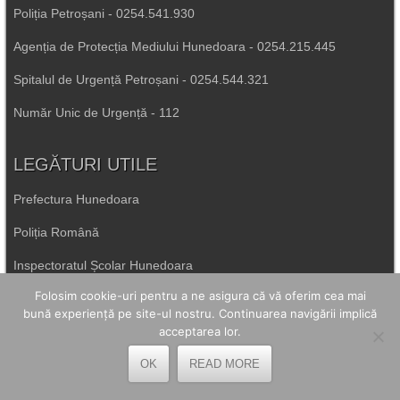
Poliția Petroșani - 0254.541.930
Agenția de Protecția Mediului Hunedoara - 0254.215.445
Spitalul de Urgență Petroșani - 0254.544.321
Număr Unic de Urgență - 112
LEGĂTURI UTILE
Prefectura Hunedoara
Poliția Română
Inspectoratul Școlar Hunedoara
Folosim cookie-uri pentru a ne asigura că vă oferim cea mai
Consiliul Județean Hunedoara
bună experiență pe site-ul nostru. Continuarea navigării implică
Primăria Petrila
acceptarea lor.
OK
READ MORE
Primăria Petroșani