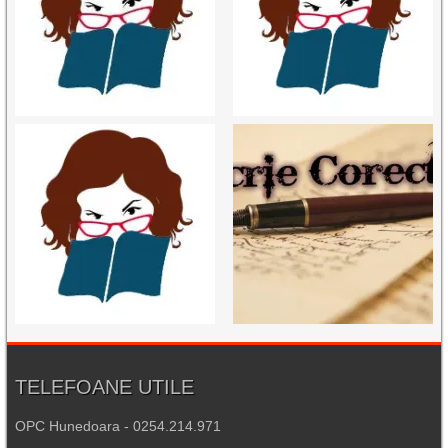
TELEFOANE UTILE
OPC Hunedoara - 0254.214.971