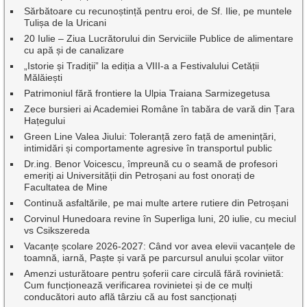
Sărbătoare cu recunoștință pentru eroi, de Sf. Ilie, pe muntele
Tulișa de la Uricani
20 Iulie – Ziua Lucrătorului din Serviciile Publice de alimentare
cu apă și de canalizare
„Istorie și Tradiții” la ediția a VIII-a a Festivalului Cetății
Mălăiești
Patrimoniul fără frontiere la Ulpia Traiana Sarmizegetusa
Zece bursieri ai Academiei Române în tabăra de vară din Țara
Hațegului
Green Line Valea Jiului: Toleranță zero față de amenințări,
intimidări și comportamente agresive în transportul public
Dr.ing. Benor Voicescu, împreună cu o seamă de profesori
emeriți ai Universității din Petroșani au fost onorați de
Facultatea de Mine
Continuă asfaltările, pe mai multe artere rutiere din Petroșani
Corvinul Hunedoara revine în Superliga luni, 20 iulie, cu meciul
vs Csikszereda
Vacanțe școlare 2026-2027: Când vor avea elevii vacanțele de
toamnă, iarnă, Paște și vară pe parcursul anului școlar viitor
Amenzi usturătoare pentru șoferii care circulă fără rovinietă:
Cum funcționează verificarea rovinietei și de ce mulți
conducători auto află târziu că au fost sancționați