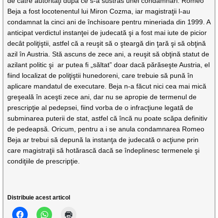
de către autorităţi după ce s-a sustras unei condamnări. Romeo
Beja a fost locotenentul lui Miron Cozma, iar magistraţii l-au
condamnat la cinci ani de închisoare pentru mineriada din 1999. A
anticipat verdictul instanţei de judecată şi a fost mai iute de picior
decât poliţiştii, astfel că a reuşit să o şteargă din ţară şi să obţină
azil în Austria. Stă ascuns de zece ani, a reuşit să obţină statut de
azilant politic şi ar putea fi „săltat” doar dacă părăseşte Austria, el
fiind localizat de poliţiştii hunedoreni, care trebuie să pună în
aplicare mandatul de executare. Beja n-a făcut nici cea mai mică
greşeală în aceşti zece ani, dar nu se apropie de termenul de
prescripţie al pedepsei, fiind vorba de o infracţiune legată de
subminarea puterii de stat, astfel că încă nu poate scăpa definitiv
de pedeapsă. Oricum, pentru a i se anula condamnarea Romeo
Beja ar trebui să depună la instanţa de judecată o acţiune prin
care magistraţii să hotărască dacă se îndeplinesc termenele şi
condiţiile de prescripţie.
Distribuie acest articol