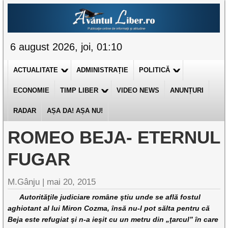
6 august 2026, joi, 01:10
ACTUALITATE
ADMINISTRAȚIE
POLITICĂ
ECONOMIE
TIMP LIBER
VIDEO NEWS
ANUNȚURI
RADAR
AȘA DA! AȘA NU!
ROMEO BEJA- ETERNUL
FUGAR
M.Gânju |
mai 20, 2015
Autorităţile judiciare române ştiu unde se află fostul
aghiotant al lui Miron Cozma, însă nu-l pot sălta pentru că
Beja este refugiat şi n-a ieşit cu un metru din „ţarcul” în care