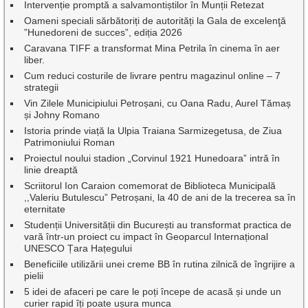
Intervenție promptă a salvamontiștilor în Munții Retezat
Oameni speciali sărbătoriți de autorități la Gala de excelenţă
”Hunedoreni de succes”, ediția 2026
Caravana TIFF a transformat Mina Petrila în cinema în aer
liber.
Cum reduci costurile de livrare pentru magazinul online – 7
strategii
Vin Zilele Municipiului Petroșani, cu Oana Radu, Aurel Tămaș
și Johny Romano
Istoria prinde viață la Ulpia Traiana Sarmizegetusa, de Ziua
Patrimoniului Roman
Proiectul noului stadion „Corvinul 1921 Hunedoara” intră în
linie dreaptă
Scriitorul Ion Caraion comemorat de Biblioteca Municipală
,,Valeriu Butulescu” Petroșani, la 40 de ani de la trecerea sa în
eternitate
Studenții Universității din București au transformat practica de
vară într-un proiect cu impact în Geoparcul Internațional
UNESCO Țara Hațegului
Beneficiile utilizării unei creme BB în rutina zilnică de îngrijire a
pielii
5 idei de afaceri pe care le poți începe de acasă și unde un
curier rapid îți poate ușura munca