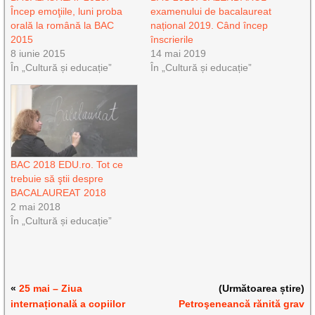
Încep emoţiile, luni proba
examenului de bacalaureat
orală la română la BAC
național 2019. Când încep
2015
înscrierile
8 iunie 2015
14 mai 2019
În „Cultură și educație”
În „Cultură și educație”
BAC 2018 EDU.ro. Tot ce
trebuie să ştii despre
BACALAUREAT 2018
2 mai 2018
În „Cultură și educație”
«
25 mai – Ziua
(Următoarea știre)
internațională a copiilor
Petroşeneancă rănită grav