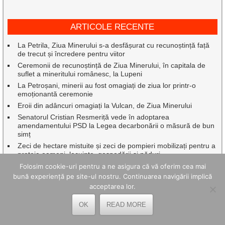
ARTICOLE RECENTE
La Petrila, Ziua Minerului s-a desfășurat cu recunoștință față
de trecut și încredere pentru viitor
Ceremonii de recunoștință de Ziua Minerului, în capitala de
suflet a mineritului românesc, la Lupeni
La Petroșani, minerii au fost omagiați de ziua lor printr-o
emoționantă ceremonie
Eroii din adâncuri omagiați la Vulcan, de Ziua Minerului
Senatorul Cristian Resmeriță vede în adoptarea
amendamentului PSD la Legea decarbonării o măsură de bun
simț
Zeci de hectare mistuite și zeci de pompieri mobilizați pentru a
proteja oameni, locuințe, gospodării și păduri
Cum arată un spațiu exterior mai ușor de întreținut, fără efort
Folosim cookie-uri pentru a ne asigura că vă oferim cea mai
inutil
bună experiență pe site-ul nostru. Continuarea navigării implică
Petrila a finalizat cu succes proiectele PNRR pentru
acceptarea lor.
modernizarea și dotarea unităților de învățământ
OK
READ MORE
Aventura Red Bull Romaniacs ajunge, pe 30 iulie, la Lupeni
O săptămână de neuitat la Lacul Balaton pentru elevi de la