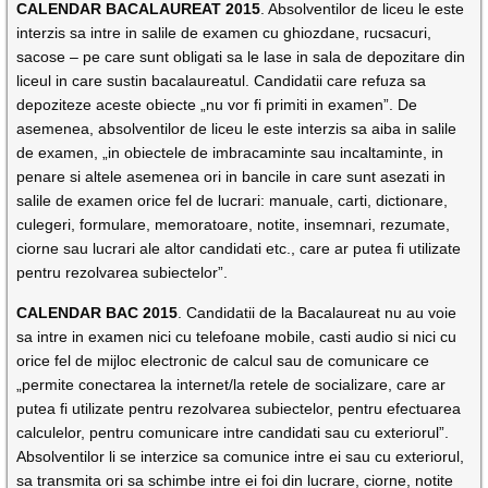
CALENDAR BACALAUREAT 2015
. Absolventilor de liceu le este
interzis sa intre in salile de examen cu ghiozdane, rucsacuri,
sacose – pe care sunt obligati sa le lase in sala de depozitare din
liceul in care sustin bacalaureatul. Candidatii care refuza sa
depoziteze aceste obiecte „nu vor fi primiti in examen”. De
asemenea, absolventilor de liceu le este interzis sa aiba in salile
de examen, „in obiectele de imbracaminte sau incaltaminte, in
penare si altele asemenea ori in bancile in care sunt asezati in
salile de examen orice fel de lucrari: manuale, carti, dictionare,
culegeri, formulare, memoratoare, notite, insemnari, rezumate,
ciorne sau lucrari ale altor candidati etc., care ar putea fi utilizate
pentru rezolvarea subiectelor”.
CALENDAR BAC 2015
. Candidatii de la Bacalaureat nu au voie
sa intre in examen nici cu telefoane mobile, casti audio si nici cu
orice fel de mijloc electronic de calcul sau de comunicare ce
„permite conectarea la internet/la retele de socializare, care ar
putea fi utilizate pentru rezolvarea subiectelor, pentru efectuarea
calculelor, pentru comunicare intre candidati sau cu exteriorul”.
Absolventilor li se interzice sa comunice intre ei sau cu exteriorul,
sa transmita ori sa schimbe intre ei foi din lucrare, ciorne, notite