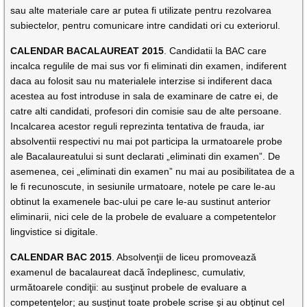
sau alte materiale care ar putea fi utilizate pentru rezolvarea
subiectelor, pentru comunicare intre candidati ori cu exteriorul.
CALENDAR BACALAUREAT 2015
. Candidatii la BAC care
incalca regulile de mai sus vor fi eliminati din examen, indiferent
daca au folosit sau nu materialele interzise si indiferent daca
acestea au fost introduse in sala de examinare de catre ei, de
catre alti candidati, profesori din comisie sau de alte persoane.
Incalcarea acestor reguli reprezinta tentativa de frauda, iar
absolventii respectivi nu mai pot participa la urmatoarele probe
ale Bacalaureatului si sunt declarati „eliminati din examen”. De
asemenea, cei „eliminati din examen” nu mai au posibilitatea de a
le fi recunoscute, in sesiunile urmatoare, notele pe care le-au
obtinut la examenele bac-ului pe care le-au sustinut anterior
eliminarii, nici cele de la probele de evaluare a competentelor
lingvistice si digitale.
CALENDAR BAC 2015
. Absolvenţii de liceu promovează
examenul de bacalaureat dacă îndeplinesc, cumulativ,
următoarele condiţii: au susţinut probele de evaluare a
competenţelor; au susţinut toate probele scrise şi au obţinut cel