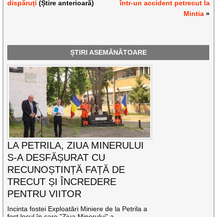
dispăruți
(Știre anterioară)
într-un accident petrecut la
Mintia
»
ȘTIRI ASEMĂNĂTOARE
LA PETRILA, ZIUA MINERULUI
S-A DESFĂȘURAT CU
RECUNOȘTINȚĂ FAȚĂ DE
TRECUT ȘI ÎNCREDERE
PENTRU VIITOR
Incinta fostei Exploatări Miniere de la Petrila a
fost locul în care ”Ziua Minerului” a