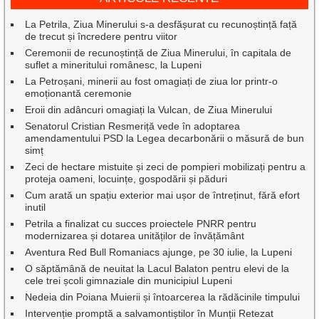
La Petrila, Ziua Minerului s-a desfășurat cu recunoștință față
de trecut și încredere pentru viitor
Ceremonii de recunoștință de Ziua Minerului, în capitala de
suflet a mineritului românesc, la Lupeni
La Petroșani, minerii au fost omagiați de ziua lor printr-o
emoționantă ceremonie
Eroii din adâncuri omagiați la Vulcan, de Ziua Minerului
Senatorul Cristian Resmeriță vede în adoptarea
amendamentului PSD la Legea decarbonării o măsură de bun
simț
Zeci de hectare mistuite și zeci de pompieri mobilizați pentru a
proteja oameni, locuințe, gospodării și păduri
Cum arată un spațiu exterior mai ușor de întreținut, fără efort
inutil
Petrila a finalizat cu succes proiectele PNRR pentru
modernizarea și dotarea unităților de învățământ
Aventura Red Bull Romaniacs ajunge, pe 30 iulie, la Lupeni
O săptămână de neuitat la Lacul Balaton pentru elevi de la
cele trei școli gimnaziale din municipiul Lupeni
Nedeia din Poiana Muierii și întoarcerea la rădăcinile timpului
Intervenție promptă a salvamontiștilor în Munții Retezat