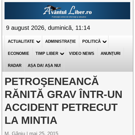
9 august 2026, duminică, 11:14
ACTUALITATE
ADMINISTRAȚIE
POLITICĂ
ECONOMIE
TIMP LIBER
VIDEO NEWS
ANUNȚURI
RADAR
AȘA DA! AȘA NU!
PETROŞENEANCĂ
RĂNITĂ GRAV ÎNTR-UN
ACCIDENT PETRECUT
LA MINTIA
M. Gânju |
mai 25, 2015