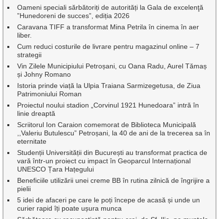
Oameni speciali sărbătoriți de autorități la Gala de excelenţă
”Hunedoreni de succes”, ediția 2026
Caravana TIFF a transformat Mina Petrila în cinema în aer
liber.
Cum reduci costurile de livrare pentru magazinul online – 7
strategii
Vin Zilele Municipiului Petroșani, cu Oana Radu, Aurel Tămaș
și Johny Romano
Istoria prinde viață la Ulpia Traiana Sarmizegetusa, de Ziua
Patrimoniului Roman
Proiectul noului stadion „Corvinul 1921 Hunedoara” intră în
linie dreaptă
Scriitorul Ion Caraion comemorat de Biblioteca Municipală
,,Valeriu Butulescu” Petroșani, la 40 de ani de la trecerea sa în
eternitate
Studenții Universității din București au transformat practica de
vară într-un proiect cu impact în Geoparcul Internațional
UNESCO Țara Hațegului
Beneficiile utilizării unei creme BB în rutina zilnică de îngrijire a
pielii
5 idei de afaceri pe care le poți începe de acasă și unde un
curier rapid îți poate ușura munca