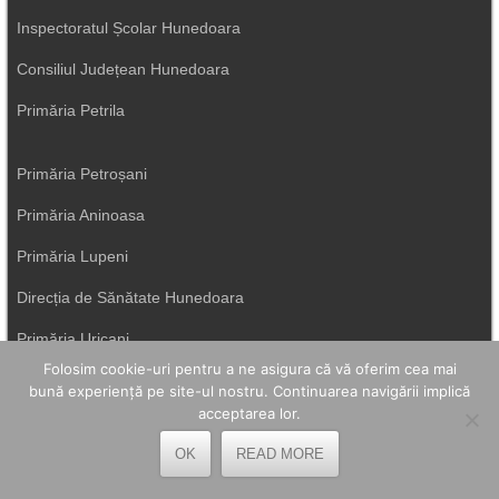
Inspectoratul Școlar Hunedoara
Consiliul Județean Hunedoara
Primăria Petrila
Primăria Petroșani
Primăria Aninoasa
Primăria Lupeni
Direcția de Sănătate Hunedoara
Primăria Uricani
Folosim cookie-uri pentru a ne asigura că vă oferim cea mai
ISU Hunedoara
bună experiență pe site-ul nostru. Continuarea navigării implică
acceptarea lor.
Primăria Vulcan
OK
READ MORE