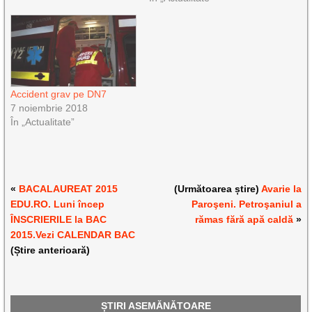
Accident grav pe DN7
7 noiembrie 2018
În „Actualitate”
«
BACALAUREAT 2015
(Următoarea știre)
Avarie la
EDU.RO. Luni încep
Paroşeni. Petroşaniul a
ÎNSCRIERILE la BAC
rămas fără apă caldă
»
2015.Vezi CALENDAR BAC
(Știre anterioară)
ȘTIRI ASEMĂNĂTOARE