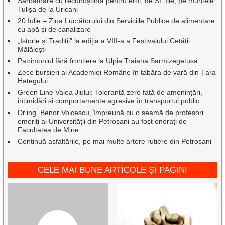
Sărbătoare cu recunoștință pentru eroi, de Sf. Ilie, pe muntele
Tulișa de la Uricani
20 Iulie – Ziua Lucrătorului din Serviciile Publice de alimentare
cu apă și de canalizare
„Istorie și Tradiții” la ediția a VIII-a a Festivalului Cetății
Mălăiești
Patrimoniul fără frontiere la Ulpia Traiana Sarmizegetusa
Zece bursieri ai Academiei Române în tabăra de vară din Țara
Hațegului
Green Line Valea Jiului: Toleranță zero față de amenințări,
intimidări și comportamente agresive în transportul public
Dr.ing. Benor Voicescu, împreună cu o seamă de profesori
emeriți ai Universității din Petroșani au fost onorați de
Facultatea de Mine
Continuă asfaltările, pe mai multe artere rutiere din Petroșani
CELE MAI BUNE ARTICOLE ȘI PAGINI