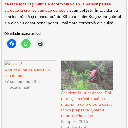
pe raza localităţii Mintia a adormit la volan, a părăsit partea
carosabilă şi a lovit un cap de pod”
, spun poliţiştii. În accident a
mai fost rănită şi o pasageră de 39 de ani, din Braşov, iar şoferul
s-a ales cu dosar penal pentru vătămare corporală din culpă.
Distribuie acest articol
A murit după ce a lovit un
cap de pod
27 septembrie 2015
În „Actualitate”
Accident în Hunedoara: Doi
morţi şi un rănit după ce
maşina în care erau a căzut
într-o prăpastie. Şoferul
adormise la volan
28 aprilie 2015
În „Actualitate”