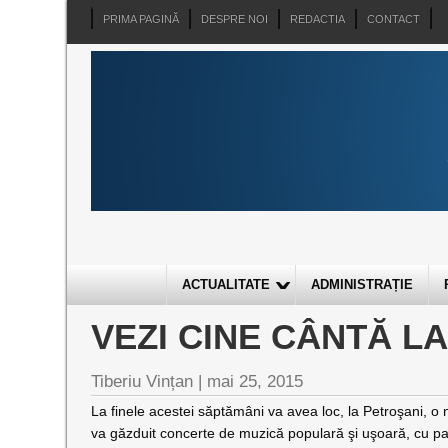
PRIMA PAGINĂ
DESPRE NOI
REDACTIA
CONTACT
ACTUALITATE
ADMINISTRAȚIE
VEZI CINE CÂNTĂ L
Tiberiu Vințan
|
mai 25, 2015
La finele acestei săptămâni va avea loc, la Petroşani, o n
va găzduit concerte de muzică populară şi uşoară, cu par