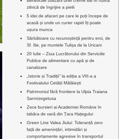
Beneficiile utilizării unei creme BB în rutina
zilnică de îngrijire a pielii
5 idei de afaceri pe care le poți începe de
acasă și unde un curier rapid îți poate
ușura munca
Sărbătoare cu recunoștință pentru eroi, de
Sf. Ilie, pe muntele Tulișa de la Uricani
20 Iulie – Ziua Lucrătorului din Serviciile
Publice de alimentare cu apă și de
canalizare
„Istorie și Tradiții” la ediția a VIII-a a
Festivalului Cetății Mălăiești
Patrimoniul fără frontiere la Ulpia Traiana
Sarmizegetusa
Zece bursieri ai Academiei Române în
tabăra de vară din Țara Hațegului
Green Line Valea Jiului: Toleranță zero
față de amenințări, intimidări și
comportamente agresive în transportul