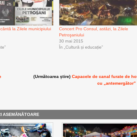
 cântă la Zilele municipiului
Concert Pro Consul, astăzi, la Zilele
Petroşaniului
30 mai 2015
te”
În „Cultură și educație”
e
(Următoarea știre)
Capacele de canal furate de ho
cu „antemergător”
RI ASEMĂNĂTOARE