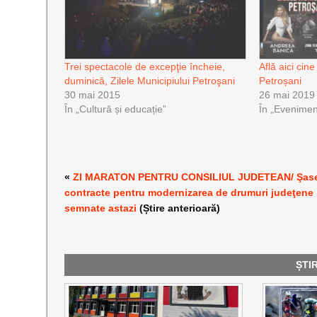
Trei spectacole de excepţie încheie,
Află aici cine
duminică, Zilele Municipiului Petroşani
Petroșani
30 mai 2015
26 mai 2019
În „Cultură și educație”
În „Evenimen
«
ZI MARATON PENTRU CONSILIUL JUDETEAN/ Şas
contracte pentru modernizarea de drumuri judeţene
semnate astazi
(Știre anterioară)
ȘTI