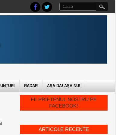
UNȚURI
RADAR
AȘA DA! AȘA NU!
FII PRIETENUL NOSTRU PE
FACEBOOK!
ui
ARTICOLE RECENTE