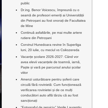
public
Dr.ing. Benor Voicescu, împreună cu o
seamă de profesori emeriți ai Universității
din Petroșani au fost onorați de Facultatea
de Mine
Continuă asfaltările, pe mai multe artere
rutiere din Petroșani
Corvinul Hunedoara revine în Superliga
luni, 20 iulie, cu meciul vs Csikszereda
Vacanțe școlare 2026-2027: Când vor
avea elevii vacanțele de toamnă, iarnă,
Paște și vară pe parcursul anului școlar
viitor
Amenzi usturătoare pentru șoferii care
circulă fără rovinietă: Cum funcționează
verificarea rovinietei și de ce mulți
conducători auto află târziu că au fost
sancționați
”Fotograful de serviciu” Vasile Laurențiu