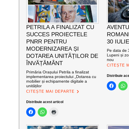
PETRILA A FINALIZAT CU
AVENTU
SUCCES PROIECTELE
ROMANI
PNRR PENTRU
30 IULI
MODERNIZAREA ȘI
Pe data de 3
DOTAREA UNITĂȚILOR DE
Lupeni și zo
nou
ÎNVĂȚĂMÂNT
CITEȘTE 
Primăria Orașului Petrila a finalizat
Distribuie ace
implementarea proiectului „Dotarea cu
mobilier și echipamente digitale a
unităților
CITEȘTE MAI DEPARTE
Distribuie acest articol