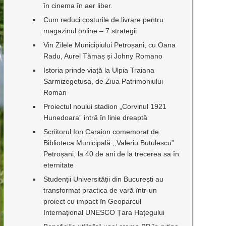
în cinema în aer liber.
Cum reduci costurile de livrare pentru
magazinul online – 7 strategii
Vin Zilele Municipiului Petroșani, cu Oana
Radu, Aurel Tămaș și Johny Romano
Istoria prinde viață la Ulpia Traiana
Sarmizegetusa, de Ziua Patrimoniului
Roman
Proiectul noului stadion „Corvinul 1921
Hunedoara” intră în linie dreaptă
Scriitorul Ion Caraion comemorat de
Biblioteca Municipală ,,Valeriu Butulescu”
Petroșani, la 40 de ani de la trecerea sa în
eternitate
Studenții Universității din București au
transformat practica de vară într-un
proiect cu impact în Geoparcul
Internațional UNESCO Țara Hațegului