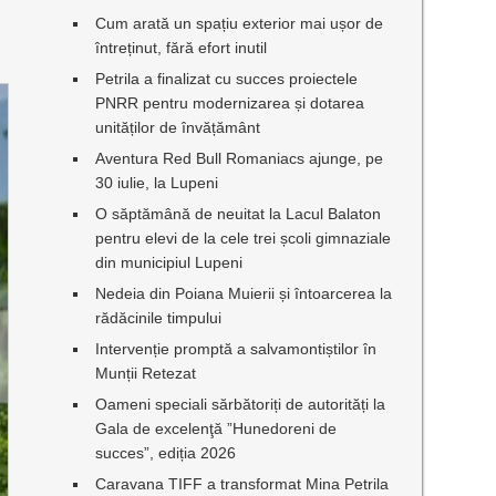
Cum arată un spațiu exterior mai ușor de
întreținut, fără efort inutil
Petrila a finalizat cu succes proiectele
PNRR pentru modernizarea și dotarea
unităților de învățământ
Aventura Red Bull Romaniacs ajunge, pe
30 iulie, la Lupeni
O săptămână de neuitat la Lacul Balaton
pentru elevi de la cele trei școli gimnaziale
din municipiul Lupeni
Nedeia din Poiana Muierii și întoarcerea la
rădăcinile timpului
Intervenție promptă a salvamontiștilor în
Munții Retezat
Oameni speciali sărbătoriți de autorități la
Gala de excelenţă ”Hunedoreni de
succes”, ediția 2026
Caravana TIFF a transformat Mina Petrila