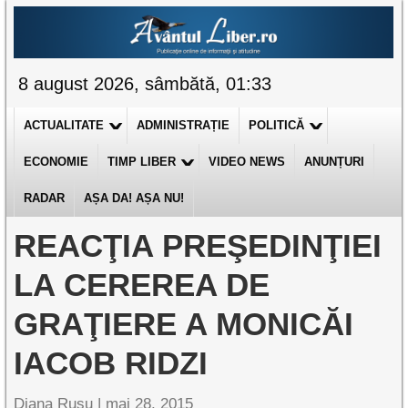
8 august 2026, sâmbătă, 01:33
ACTUALITATE
ADMINISTRAȚIE
POLITICĂ
ECONOMIE
TIMP LIBER
VIDEO NEWS
ANUNȚURI
RADAR
AȘA DA! AȘA NU!
REACŢIA PREŞEDINŢIEI
LA CEREREA DE
GRAŢIERE A MONICĂI
IACOB RIDZI
Diana Rusu
|
mai 28, 2015