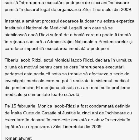
solicită întreruperea executării pedepsei de cinci ani închisoare
primită în dosarul legat de organizarea Zilei Tineretului din 2009.
Instanța a amânat procesul deoarece la dosar nu exista expertiza
Institutului Național de Medicină Legală prin care să se
stabilească dacă Ridzi suferă de o boală care nu poate fi tratată
în rețeaua sanitară a Administrației Naționale a Penitenciarelor și
care face imposibilă executarea imediată a pedepsei.
Tiberiu Iacob Ridzi, soțul Monicăi Iacob Ridzi, declara în urmă cu
o lună că motivul pentru care se cere întreruperea executării
pedepsei este acela că soția sa trebuie să efectueze o serie de
investigații medicale care nu pot fi realizate în sistemul medical
din penitenciar. El menționa că soția sa are mai multe probleme
medicale și o imunitate foarte scăzută.
Pe 15 februarie, Monica Iacob-Ridzi a fost condamnată definitiv
de Înalta Curte de Casație și Justiție la cinci ani de închisoare cu
executare în dosarul în care este acuzată de abuz în serviciu în
legătură cu organizarea Zilei Tineretului din 2009.
romaniatv.net