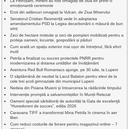
La Petroșani, minerii au fost omagiați de ziua lor printr-o
emoționantă ceremonie
Eroii din adâncuri omagiați la Vulcan, de Ziua Minerului
Senatorul Cristian Resmeriță vede în adoptarea
amendamentului PSD la Legea decarbonării o măsură de bun
simț
Zeci de hectare mistuite și zeci de pompieri mobilizați pentru a
proteja oameni, locuințe, gospodării și păduri
Cum arată un spațiu exterior mai ușor de întreținut, fără efort
inutil
Petrila a finalizat cu succes proiectele PNRR pentru
modernizarea și dotarea unităților de învățământ
Aventura Red Bull Romaniacs ajunge, pe 30 iulie, la Lupeni
O săptămână de neuitat la Lacul Balaton pentru elevi de la
cele trei școli gimnaziale din municipiul Lupeni
Nedeia din Poiana Muierii și întoarcerea la rădăcinile timpului
Intervenție promptă a salvamontiștilor în Munții Retezat
Oameni speciali sărbătoriți de autorități la Gala de excelenţă
”Hunedoreni de succes”, ediția 2026
Caravana TIFF a transformat Mina Petrila în cinema în aer
liber.
Cum reduci costurile de livrare pentru magazinul online – 7
strategii