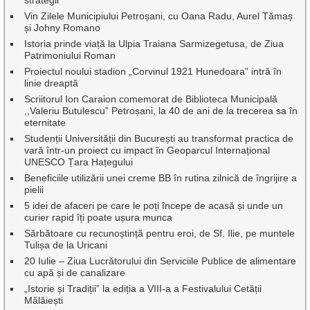
Vin Zilele Municipiului Petroșani, cu Oana Radu, Aurel Tămaș
și Johny Romano
Istoria prinde viață la Ulpia Traiana Sarmizegetusa, de Ziua
Patrimoniului Roman
Proiectul noului stadion „Corvinul 1921 Hunedoara” intră în
linie dreaptă
Scriitorul Ion Caraion comemorat de Biblioteca Municipală
,,Valeriu Butulescu” Petroșani, la 40 de ani de la trecerea sa în
eternitate
Studenții Universității din București au transformat practica de
vară într-un proiect cu impact în Geoparcul Internațional
UNESCO Țara Hațegului
Beneficiile utilizării unei creme BB în rutina zilnică de îngrijire a
pielii
5 idei de afaceri pe care le poți începe de acasă și unde un
curier rapid îți poate ușura munca
Sărbătoare cu recunoștință pentru eroi, de Sf. Ilie, pe muntele
Tulișa de la Uricani
20 Iulie – Ziua Lucrătorului din Serviciile Publice de alimentare
cu apă și de canalizare
„Istorie și Tradiții” la ediția a VIII-a a Festivalului Cetății
Mălăiești