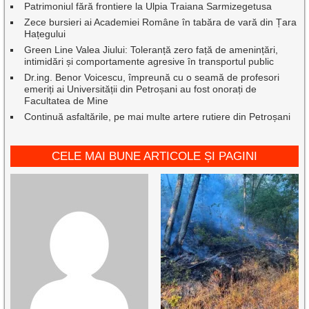
Patrimoniul fără frontiere la Ulpia Traiana Sarmizegetusa
Zece bursieri ai Academiei Române în tabăra de vară din Țara
Hațegului
Green Line Valea Jiului: Toleranță zero față de amenințări,
intimidări și comportamente agresive în transportul public
Dr.ing. Benor Voicescu, împreună cu o seamă de profesori
emeriți ai Universității din Petroșani au fost onorați de
Facultatea de Mine
Continuă asfaltările, pe mai multe artere rutiere din Petroșani
CELE MAI BUNE ARTICOLE ȘI PAGINI