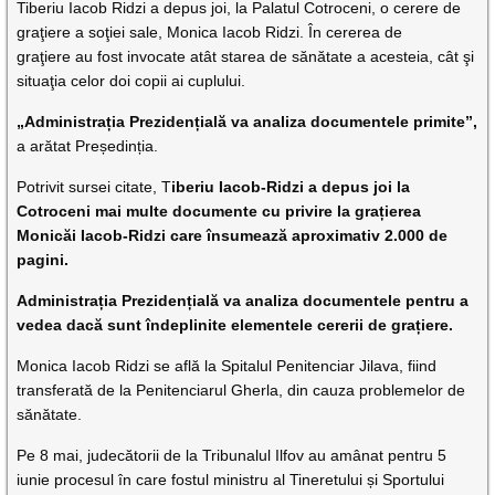
Tiberiu Iacob Ridzi a depus joi, la Palatul Cotroceni, o cerere de
graţiere a soţiei sale, Monica Iacob Ridzi. În cererea de
graţiere au fost invocate atât starea de sănătate a acesteia, cât şi
situaţia celor doi copii ai cuplului.
„Administrația Prezidențială va analiza documentele primite”,
a arătat Președinția.
Potrivit sursei citate, T
iberiu Iacob-Ridzi a depus joi la
Cotroceni mai multe documente cu privire la grațierea
Monicăi Iacob-Ridzi care însumează aproximativ 2.000 de
pagini.
Administrația Prezidențială va analiza documentele pentru a
vedea dacă sunt îndeplinite elementele cererii de grațiere.
Monica Iacob Ridzi se află la Spitalul Penitenciar Jilava, fiind
transferată de la Penitenciarul Gherla, din cauza problemelor de
sănătate.
Pe 8 mai, judecătorii de la Tribunalul Ilfov au amânat pentru 5
iunie procesul în care fostul ministru al Tineretului și Sportului