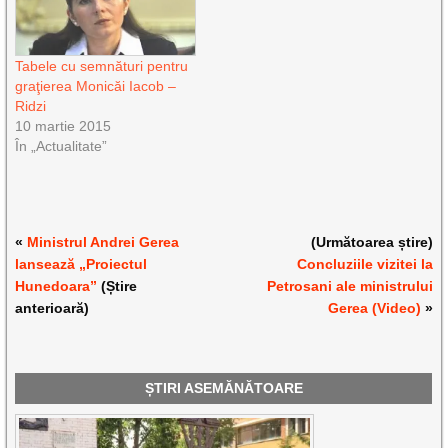
Tabele cu semnături pentru
graţierea Monicăi Iacob –
Ridzi
10 martie 2015
În „Actualitate”
«
Ministrul Andrei Gerea
(Următoarea știre)
lansează „Proiectul
Concluziile vizitei la
Hunedoara”
(Știre
Petrosani ale ministrului
anterioară)
Gerea (Video)
»
ȘTIRI ASEMĂNĂTOARE