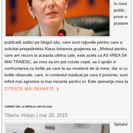
în mod
public,
printr-o
postare
publicată astăzi pe blogul său, care sunt raţiunile pentru care a
solicitat preşedintelui Klaus Iohannis graţierea sa. „Motivul pentru
care am recurs la aceasta ultima cale, este acela ca AS VREA SA
MAI TRAIESC, as vrea sa imi pot creste copiii, sa ii sprijin in
confruntarea cu bolile pe care le-au mostenit de la mine, dar si cu
bolile obisnuite, care, in contextul medical pe care il prezinta, sunt
infinit mai agresive si mai riscante pentru ei. Este speranţa mea la
CITEȘTE MAI DEPARTE
CABINET ORL LA SPITALUL DIN VULCAN
Tiberiu Vințan
|
mai 28, 2015
Spitalul