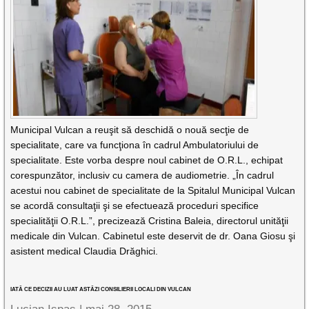
Municipal Vulcan a reuşit să deschidă o nouă secţie de
specialitate, care va funcţiona în cadrul Ambulatoriului de
specialitate. Este vorba despre noul cabinet de O.R.L., echipat
corespunzător, inclusiv cu camera de audiometrie. „În cadrul
acestui nou cabinet de specialitate de la Spitalul Municipal Vulcan
se acordă consultaţii şi se efectuează proceduri specifice
specialităţii O.R.L.”, precizează Cristina Baleia, directorul unităţii
medicale din Vulcan. Cabinetul este deservit de dr. Oana Giosu şi
asistent medical Claudia Drăghici.
IATĂ CE DECIZII AU LUAT ASTĂZI CONSILIERII LOCALI DIN VULCAN