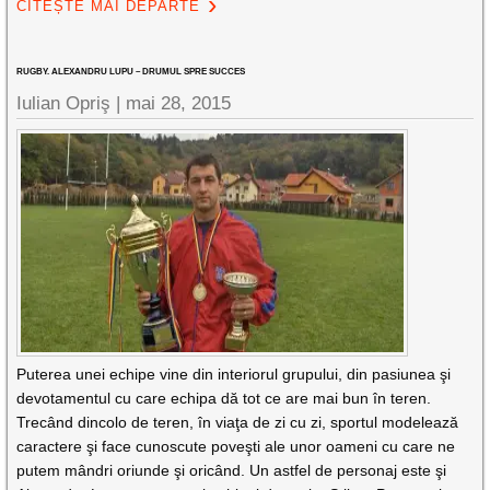
CITEȘTE MAI DEPARTE
RUGBY. ALEXANDRU LUPU – DRUMUL SPRE SUCCES
Iulian Opriş |
mai 28, 2015
Puterea unei echipe vine din interiorul grupului, din pasiunea şi
devotamentul cu care echipa dă tot ce are mai bun în teren.
Trecând dincolo de teren, în viaţa de zi cu zi, sportul modelează
caractere şi face cunoscute poveşti ale unor oameni cu care ne
putem mândri oriunde şi oricând. Un astfel de personaj este şi