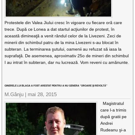
Protestele din Valea Jiului cresc în vigoare cu fiecare oră care
trece. După ce Lonea a dat startul acţiunilor de protest, în
această dimineaţă a venit rândul celor de la Livezeni. Zeci de
minerii din schimbul patru de la mina Livezeni s-au blocat în
subteran. La terminarea şutului, oamenii au refuzat să iasa la
suprafaţă. De asemenea, aproximativ 25o de mineri din schimbul
I au intrat în subteran, dar nu lucrează. Vom reveni cu amănunte.
GINERELE LUI BLAGA A FOST ARESTAT PENTRU A NU GENERA “OROARE ŞI REVOLTĂ”
M.Gânju |
mai 28, 2015
Magistratul
care l-a trimis
după gratii pe
Andrei
Rudeanu şi-a