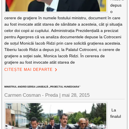
depus
o
cerere de graţiere în numele fostului ministru, document în care
au fost invocate atât starea de sănătate a acesteia, cât şi situaţia
celor doi copii ai cuplului. Administrația Prezidențială a precizat
pentru Agerpres că va analiza documentele depuse la Cotroceni
de soțul Monicăi Iacob Ridzi prin care solicită grațierea acesteia.
Tiberiu Iacob Ridzi a depus joi, la Palatul Cotroceni, o cerere de
graţiere a soţiei sale, Monica Iacob Ridzi. În cererea de
graţiere au fost invocate atât starea de
CITEȘTE MAI DEPARTE
MINISTRUL ANDREI GEREA LANSEAZĂ „PROIECTUL HUNEDOARA”
Carmen Cosman - Preda |
mai 28, 2015
La
finalul