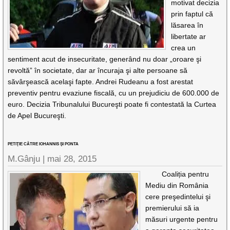
motivat decizia
prin faptul că
lăsarea în
libertate ar
crea un
sentiment acut de insecuritate, generând nu doar „oroare şi
revoltă” în societate, dar ar încuraja şi alte persoane să
săvârşească acelaşi fapte. Andrei Rudeanu a fost arestat
preventiv pentru evaziune fiscală, cu un prejudiciu de 600.000 de
euro. Decizia Tribunalului Bucureşti poate fi contestată la Curtea
de Apel Bucureşti.
PETIŢIE CĂTRE IOHANNIS ŞI PONTA
M.Gânju |
mai 28, 2015
Coaliția pentru
Mediu din România
cere preşedintelui şi
premierului să ia
măsuri urgente pentru