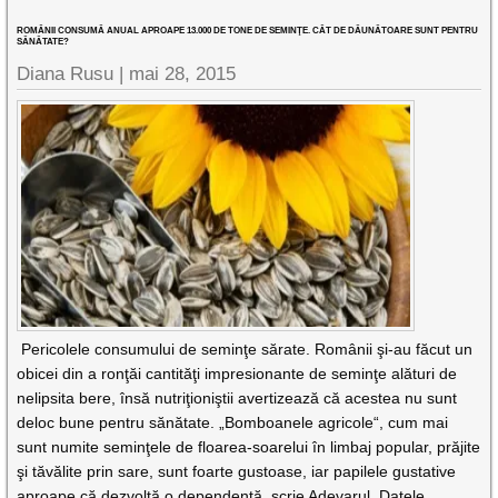
ROMÂNII CONSUMĂ ANUAL APROAPE 13.000 DE TONE DE SEMINŢE. CÂT DE DĂUNĂTOARE SUNT PENTRU
SĂNĂTATE?
Diana Rusu
|
mai 28, 2015
Pericolele consumului de seminţe sărate. Românii şi-au făcut un
obicei din a ronţăi cantităţi impresionante de seminţe alături de
nelipsita bere, însă nutriţioniştii avertizează că acestea nu sunt
deloc bune pentru sănătate. „Bomboanele agricole“, cum mai
sunt numite seminţele de floarea-soarelui în limbaj popular, prăjite
şi tăvălite prin sare, sunt foarte gustoase, iar papilele gustative
aproape că dezvoltă o dependenţă, scrie Adevarul. Datele