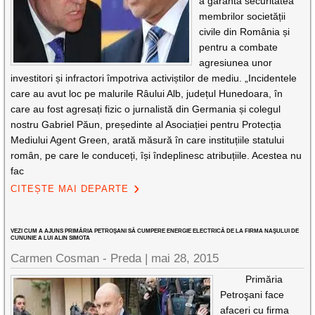
a garanta securitatea
membrilor societății
civile din România și
pentru a combate
agresiunea unor
investitori și infractori împotriva activiștilor de mediu. „Incidentele
care au avut loc pe malurile Râului Alb, județul Hunedoara, în
care au fost agresați fizic o jurnalistă din Germania și colegul
nostru Gabriel Păun, președinte al Asociației pentru Protecția
Mediului Agent Green, arată măsură în care instituțiile statului
român, pe care le conduceți, își îndeplinesc atribuțiile. Acestea nu
fac
CITEȘTE MAI DEPARTE
VEZI CUM A AJUNS PRIMĂRIA PETROŞANI SĂ CUMPERE ENERGIE ELECTRICĂ DE LA FIRMA NAŞULUI DE
CUNUNIE A LUI ALIN SIMOTA
Carmen Cosman - Preda |
mai 28, 2015
Primăria
Petroşani face
afaceri cu firma