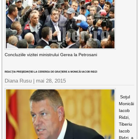
Concluziile vizitei ministrului Gerea la Petrosani
REACŢIA PREŞEDINŢIEI LA CEREREA DE GRAŢIERE A MONICĂI IACOB RIDZI
Diana Rusu
|
mai 28, 2015
Soţul
Monicăi
Iacob
Ridzi,
Tiberiu
Iacob
Ridzi, a