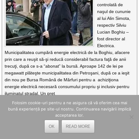
controlată de
naşul de cununie
al lui Alin Simota,
respectiv Silviu
Lucian Boghiu –
fost director al
Electrica.
Municipalitatea cumpără energie electrică de la Boghiu, afacere
prin care a reuşit să-şi reducă considerabil factura faţă de anii
trecuţi, după ce s-a “abonat” la bursă. Aproape 142 de lei pe
megawatt plăteşte municipalitatea din Petroşani, după ce a ieşit
din nou pe Bursa Română de Mărfuri pentru a achiziţiona
energie electrică necesară consumului propriu şi inclusiv pentru
iluminatul stradal. Un preţ
CITEȘTE MAI DEPARTE
Folosim cookie-uri pentru a ne asigura că vă oferim cea mai
bună experiență pe site-ul nostru. Continuarea navigării implică
acceptarea lor.
MAIDANEZII AU PUS STĂPÂNIRE PE NORDUL PETROŞANIULUI
OK
READ MORE
M.Gânju |
mai 28, 2015
Locuitorii