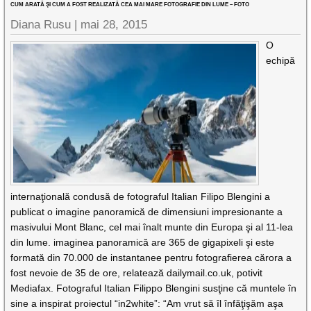
CUM ARATĂ ŞI CUM A FOST REALIZATĂ CEA MAI MARE FOTOGRAFIE DIN LUME – FOTO
Diana Rusu
|
mai 28, 2015
O
echipă
internaţională condusă de fotograful Italian Filipo Blengini a
publicat o imagine panoramică de dimensiuni impresionante a
masivului Mont Blanc, cel mai înalt munte din Europa şi al 11-lea
din lume. imaginea panoramică are 365 de gigapixeli şi este
formată din 70.000 de instantanee pentru fotografierea cărora a
fost nevoie de 35 de ore, relatează dailymail.co.uk, potivit
Mediafax. Fotograful Italian Filippo Blengini susţine că muntele în
sine a inspirat proiectul “in2white”: “Am vrut să îl înfăţişăm aşa