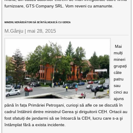
furnizoare, GTS Company SRL. Vom reveni cu amanunte.
MINERII, NERĂBDĂTORI SĂ SE ÎNTÂLNEASCĂ CU GEREA
M.Gânju |
mai 28, 2015
Mai
mulți
mineri
grupați
câte
patru
sau
cinci au
ajuns
până în fața Primăriei Petroşani, curioşi să afle ce se discută în
cadrul întâlnirii dintre ministrul Gerea şi diriguitorii CEH. Ortacii au
fost sfatuiți de jandarmi să se întoarcă la CEH, lucru care s-a şi
întâmplat fără a exista incidente.