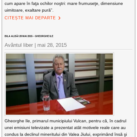
cum apare în faţa ochilor noştri: mare frumuseţe, dimensiune
uimitoare, exaltare pură”.
CITEȘTE MAI DEPARTE
BILA ALBĂ/ 28 MAI 2015 – GHEORGHE ILE
Avântul liber |
mai 28, 2015
Gheorghe Ile, primarul municipiului Vulcan, pentru că, în cadrul
unei emisiuni televizate a prezentat atât motivele reale care au
condus la declinul mineritului din Valea Jiului, exprimând însă şi