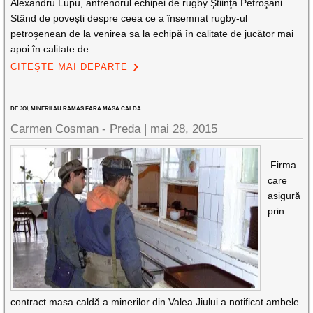
Alexandru Lupu, antrenorul echipei de rugby Ştiinţa Petroşani.
Stând de poveşti despre ceea ce a însemnat rugby-ul
petroşenean de la venirea sa la echipă în calitate de jucător mai
apoi în calitate de
CITEȘTE MAI DEPARTE
DE JOI, MINERII AU RĂMAS FĂRĂ MASĂ CALDĂ
Carmen Cosman - Preda |
mai 28, 2015
Firma
care
asigură
prin
contract masa caldă a minerilor din Valea Jiului a notificat ambele