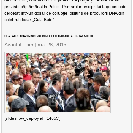
de domiciliu, fără acordul organelor de poliţie şi trebuie să se
prezinte săptămânal la Poliţie. Primarul municipiului Lupoeni este
cercetat într-un dosar de corupţie, disjuns de procurorii DNA din
celebrul dosar „Gala Bute”.
CE A FACUT ASTAZI MINISTRUL GEREA LA PETROSANI, PAS CU PAS (VIDEO)
Avantul Liber |
mai 28, 2015
[slideshow_deploy id=’14655′]