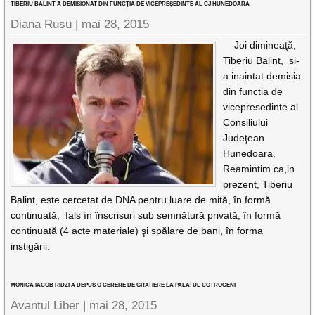
TIBERIU BALINT A DEMISIONAT DIN FUNCŢIA DE VICEPREŞEDINTE AL CJ HUNEDOARA
Diana Rusu
|
mai 28, 2015
Joi dimineaţă,
Tiberiu Balint, si-
a inaintat demisia
din functia de
vicepresedinte al
Consiliului
Judeţean
Hunedoara.
Reamintim ca,in
prezent, Tiberiu
Balint, este cercetat de DNA pentru luare de mită, în formă
continuată, fals în înscrisuri sub semnătură privată, în formă
continuată (4 acte materiale) şi spălare de bani, în forma
instigării.
MONICA IACOB RIDZI A DEPUS O CERERE DE GRATIERE LA PALATUL COTROCENI
Avantul Liber |
mai 28, 2015