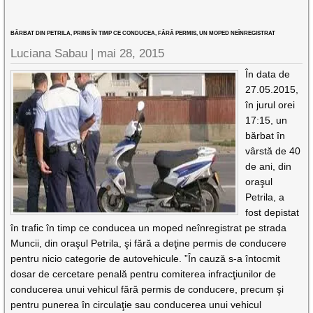
BĂRBAT DIN PETRILA, PRINS ÎN TIMP CE CONDUCEA, FĂRĂ PERMIS, UN MOPED NEÎNREGISTRAT
Luciana Sabau |
mai 28, 2015
În data de
27.05.2015,
în jurul orei
17:15, un
bărbat în
vârstă de 40
de ani, din
oraşul
Petrila, a
fost depistat
în trafic în timp ce conducea un moped neînregistrat pe strada
Muncii, din oraşul Petrila, şi fără a deţine permis de conducere
pentru nicio categorie de autovehicule. ”În cauză s-a întocmit
dosar de cercetare penală pentru comiterea infracţiunilor de
conducerea unui vehicul fără permis de conducere, precum şi
pentru punerea în circulaţie sau conducerea unui vehicul