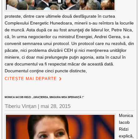
proteste, dintre care ultimele două desfăşurate în curtea
Complexului Energetic Hunedoara, minerii s-au reîntors la locurile
de muncă. Asta după ce au fost anunţaţi de liderul lor, Petre Nica,
că, în urma negocierilor cu ministrul Energiei, Andrei Gerea, s-a
convenit semnarea unui protocol. Un protocol care nu rezolvă, din
păcate, nici problema divizării CEH şi nici menţinerea unităţilor
miniere, ci doar mai prelungeşte puţin agonia, asta în cazul în
care documentul va fi respectat măcar de această dată.
Documentul conţine cinci puncte distincte,
CITEȘTE MAI DEPARTE
MONICA IACOB RIDZI: „GRAŢIEREA, SINGURA MEA SPERANŢĂ !”
Tiberiu Vințan
|
mai 28, 2015
Monica
Iacob
Ridzi
explică,