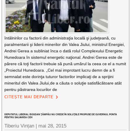
întâlnirilor cu factorii din administraţia locală şi judeţeană, cu
paralmentarii şi liderii minerilor din Valea Jiului, ministrul Energiei,
Andrei Gerea a subliniat înca o dată rolul Complexului Energetic
Hunedoara în sistemul energetic naţional. Andrei Gerea este de
părere că toţi factorii trebuie să pună umărul la ceea ce el a numit
„Proiectul Hunedoara. „Cel mai improtant lucru demn de a fi
semnalat este dorinţa tuturor factorilor implicaţi de a sprijini
mineritul din Valea Jiului,de a căuta o soluţie satisfăcătoare atât
pentru păstrarea locurilor de
CITEȘTE MAI DEPARTE
DEPUTATUL LIBERAL BOGDAN ŢÂMPĂU NU CREDE ÎN SOLUŢIILE PROPUSE DE GUVERNUL PONTA
PENTRU SALVAREA CEH
Tiberiu Vințan
|
mai 28, 2015