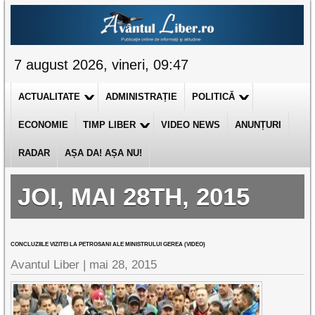
7 august 2026, vineri, 09:47
ACTUALITATE
ADMINISTRAȚIE
POLITICĂ
ECONOMIE
TIMP LIBER
VIDEO NEWS
ANUNȚURI
RADAR
AȘA DA! AȘA NU!
JOI, MAI 28TH, 2015
CONCLUZIILE VIZITEI LA PETROSANI ALE MINISTRULUI GEREA (VIDEO)
Avantul Liber |
mai 28, 2015