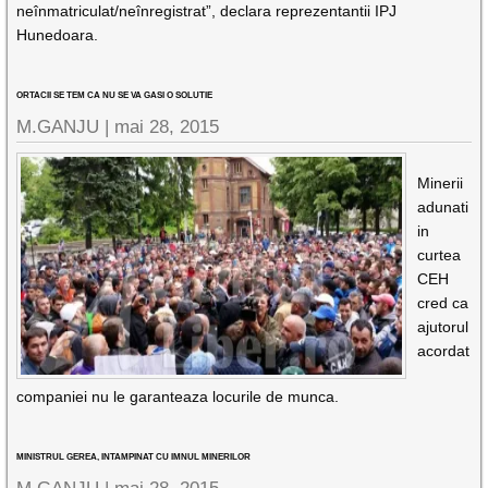
neînmatriculat/neînregistrat”, declara reprezentantii IPJ
Hunedoara.
ORTACII SE TEM CA NU SE VA GASI O SOLUTIE
M.GANJU |
mai 28, 2015
Minerii
adunati
in
curtea
CEH
cred ca
ajutorul
acordat
companiei nu le garanteaza locurile de munca.
MINISTRUL GEREA, INTAMPINAT CU IMNUL MINERILOR