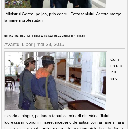
Ministrul Gerea, pe jos, prin centrul Petrosaniului. Acesta merge
la minerii protestatari.
ULTIMA ORA! CANTINELE CARE ASIGURA HRANA MINERILOR, SIGILATE!
Avantul Liber |
mai 28, 2015
Cum
un rau
nu
vine
niciodata singur, pe langa faptul ca minerii din Valea Jiului
lucreaza in conditii mizere, incepand de astazi vor ramane si fara
hrana, din cauza datoriilor extrem de mari inregistrate catre firma