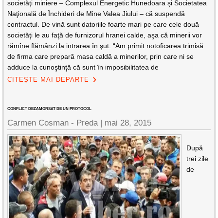
societăţi miniere – Complexul Energetic Hunedoara şi Societatea
Naţională de Închideri de Mine Valea Jiului – că suspendă
contractul. De vină sunt datoriile foarte mari pe care cele două
societăţi le au faţă de furnizorul hranei calde, aşa că minerii vor
rămîne flămânzi la intrarea în şut. “Am primit notoficarea trimisă
de firma care prepară masa caldă a minerilor, prin care ni se
adduce la cunoştinţă că sunt în imposibilitatea de
CITEȘTE MAI DEPARTE
CONFLICT DEZAMORSAT DE UN PROTOCOL
Carmen Cosman - Preda |
mai 28, 2015
După
trei zile
de