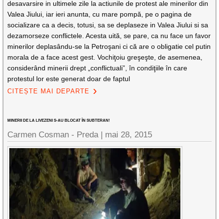
desavarsire in ultimele zile la actiunile de protest ale minerilor din
Valea Jiului, iar ieri anunta, cu mare pompă, pe o pagina de
socializare ca a decis, totusi, sa se deplaseze in Valea Jiului si sa
dezamorseze conflictele. Acesta uită, se pare, ca nu face un favor
minerilor deplasându-se la Petroşani ci că are o obligatie cel putin
morala de a face acest gest. Vochiţoiu greşeşte, de asemenea,
considerând minerii drept „conflictuali”, în condiţiile în care
protestul lor este generat doar de faptul
CITEȘTE MAI DEPARTE
MINERII DE LA LIVEZENI S-AU BLOCAT ÎN SUBTERAN!
Carmen Cosman - Preda |
mai 28, 2015