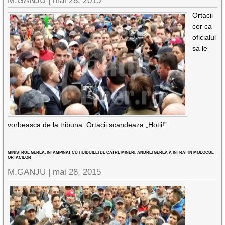
M.GANJU |
mai 28, 2015
Ortacii
cer ca
oficialul
sa le
vorbeasca de la tribuna. Ortacii scandeaza „Hotii!”
MINISTRUL GEREA, INTAMPINAT CU HUIDUIELI DE CATRE MINERI. ANDREI GEREA A INTRAT IN MIJLOCUL
ORTACILOR
M.GANJU |
mai 28, 2015