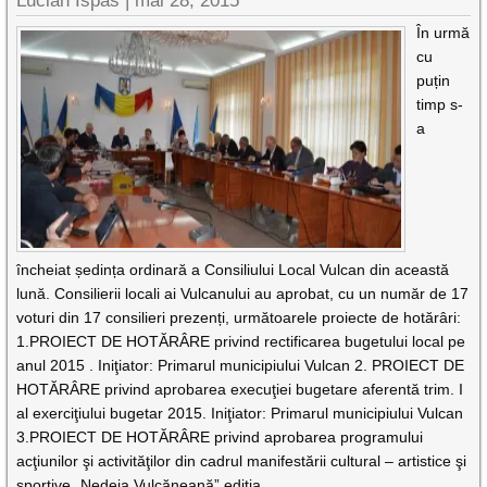
Lucian Ispas |
mai 28, 2015
În urmă
cu
puțin
timp s-
a
încheiat ședința ordinară a Consiliului Local Vulcan din această
lună. Consilierii locali ai Vulcanului au aprobat, cu un număr de 17
voturi din 17 consilieri prezenți, următoarele proiecte de hotărâri:
1.PROIECT DE HOTĂRÂRE privind rectificarea bugetului local pe
anul 2015 . Iniţiator: Primarul municipiului Vulcan 2. PROIECT DE
HOTĂRÂRE privind aprobarea execuţiei bugetare aferentă trim. I
al exerciţiului bugetar 2015. Iniţiator: Primarul municipiului Vulcan
3.PROIECT DE HOTĂRÂRE privind aprobarea programului
acţiunilor şi activităţilor din cadrul manifestării cultural – artistice şi
sportive „Nedeia Vulcăneană” ediţia