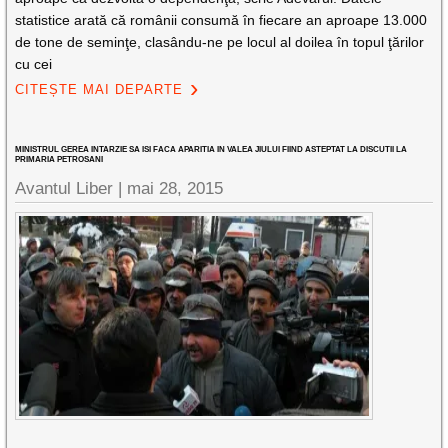
statistice arată că românii consumă în fiecare an aproape 13.000
de tone de seminţe, clasându-ne pe locul al doilea în topul ţărilor
cu cei
CITEȘTE MAI DEPARTE
MINISTRUL GEREA INTARZIE SA ISI FACA APARITIA IN VALEA JIULUI FIIND ASTEPTAT LA DISCUTII LA
PRIMARIA PETROSANI
Avantul Liber |
mai 28, 2015