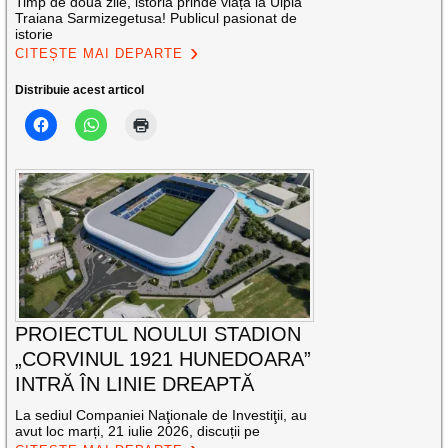
Timp de două zile, istoria prinde viață la Ulpia
Traiana Sarmizegetusa! Publicul pasionat de
istorie
CITEȘTE MAI DEPARTE
Distribuie acest articol
PROIECTUL NOULUI STADION
„CORVINUL 1921 HUNEDOARA”
INTRĂ ÎN LINIE DREAPTĂ
La sediul Companiei Naţionale de Investiţii, au
avut loc marți, 21 iulie 2026, discuții pe