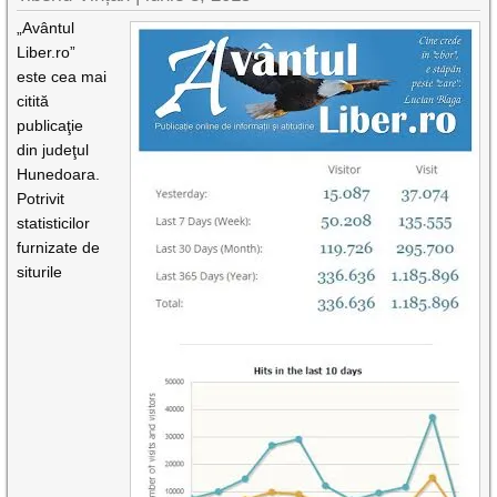
„Avântul
Liber.ro”
este cea mai
citită
publicaţie
din judeţul
Hunedoara.
Potrivit
statisticilor
furnizate de
siturile