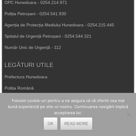
OPC Hunedoara - 0254.214.971
Poliția Petroșani - 0254.541.930
Agenția de Protecția Mediului Hunedoara - 0254.215.445
Spitalul de Urgență Petroșani - 0254.544.321
Număr Unic de Urgență - 112
LEGĂTURI UTILE
Prefectura Hunedoara
Poliția Română
Inspectoratul Școlar Hunedoara
Folosim cookie-uri pentru a ne asigura că vă oferim cea mai
bună experiență pe site-ul nostru. Continuarea navigării implică
Consiliul Județean Hunedoara
acceptarea lor.
Primăria Petrila
OK
READ MORE