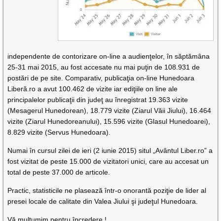
independente de contorizare on-line a audienţelor, în săptămâna
25-31 mai 2015, au fost accesate nu mai puţin de 108.931 de
postări de pe site. Comparativ, publicaţia on-line Hunedoara
Liberă.ro a avut 100.462 de vizite iar ediţiile on line ale
principalelor publicaţii din judeţ au înregistrat 19.363 vizite
(Mesagerul Hunedorean), 18.779 vizite (Ziarul Văii Jiului), 16.464
vizite (Ziarul Hunedoreanului), 15.596 vizite (Glasul Hunedoarei),
8.829 vizite (Servus Hunedoara).
Numai în cursul zilei de ieri (2 iunie 2015) situl „Avântul Liber.ro” a
fost vizitat de peste 15.000 de vizitatori unici, care au accesat un
total de peste 37.000 de articole.
Practic, statisticile ne plasează într-o onorantă poziţie de lider al
presei locale de calitate din Valea Jiului şi judeţul Hunedoara.
Vă mulţumim pentru încredere !