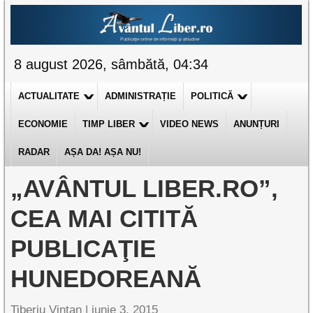
8 august 2026, sâmbătă, 04:34
ACTUALITATE
ADMINISTRAȚIE
POLITICĂ
ECONOMIE
TIMP LIBER
VIDEO NEWS
ANUNȚURI
RADAR
AȘA DA! AȘA NU!
„AVÂNTUL LIBER.RO”,
CEA MAI CITITĂ
PUBLICAŢIE
HUNEDOREANĂ
Tiberiu Vințan
|
iunie 3, 2015