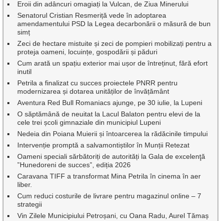
Eroii din adâncuri omagiați la Vulcan, de Ziua Minerului
Senatorul Cristian Resmeriță vede în adoptarea
amendamentului PSD la Legea decarbonării o măsură de bun
simț
Zeci de hectare mistuite și zeci de pompieri mobilizați pentru a
proteja oameni, locuințe, gospodării și păduri
Cum arată un spațiu exterior mai ușor de întreținut, fără efort
inutil
Petrila a finalizat cu succes proiectele PNRR pentru
modernizarea și dotarea unităților de învățământ
Aventura Red Bull Romaniacs ajunge, pe 30 iulie, la Lupeni
O săptămână de neuitat la Lacul Balaton pentru elevi de la
cele trei școli gimnaziale din municipiul Lupeni
Nedeia din Poiana Muierii și întoarcerea la rădăcinile timpului
Intervenție promptă a salvamontiștilor în Munții Retezat
Oameni speciali sărbătoriți de autorități la Gala de excelenţă
”Hunedoreni de succes”, ediția 2026
Caravana TIFF a transformat Mina Petrila în cinema în aer
liber.
Cum reduci costurile de livrare pentru magazinul online – 7
strategii
Vin Zilele Municipiului Petroșani, cu Oana Radu, Aurel Tămaș