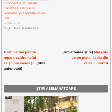
Exponatele Muzeului
Civilizației Dacice și
Romane, prezentate în on-
line
5 mai 2020
În „Cultură și educație”
«
Ultimatum pentru
(Următoarea știre)
Mai este
repararea drumului
loc pe piaţa media din
Crişcior-Bucureşci
(Știre
Valea Jiului?
»
anterioară)
ȘTIRI ASEMĂNĂTOARE