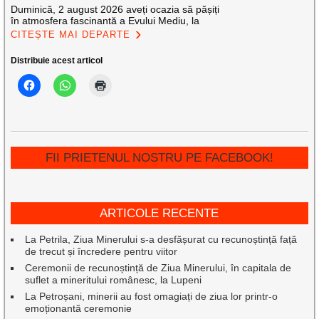
Duminică, 2 august 2026 aveți ocazia să pășiți
în atmosfera fascinantă a Evului Mediu, la
CITEȘTE MAI DEPARTE
Distribuie acest articol
FII PRIETENUL NOSTRU PE FACEBOOK!
ARTICOLE RECENTE
La Petrila, Ziua Minerului s-a desfășurat cu recunoștință față
de trecut și încredere pentru viitor
Ceremonii de recunoștință de Ziua Minerului, în capitala de
suflet a mineritului românesc, la Lupeni
La Petroșani, minerii au fost omagiați de ziua lor printr-o
emoționantă ceremonie