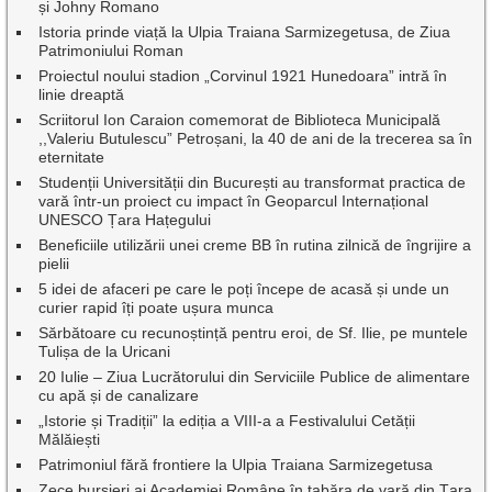
și Johny Romano
Istoria prinde viață la Ulpia Traiana Sarmizegetusa, de Ziua
Patrimoniului Roman
Proiectul noului stadion „Corvinul 1921 Hunedoara” intră în
linie dreaptă
Scriitorul Ion Caraion comemorat de Biblioteca Municipală
,,Valeriu Butulescu” Petroșani, la 40 de ani de la trecerea sa în
eternitate
Studenții Universității din București au transformat practica de
vară într-un proiect cu impact în Geoparcul Internațional
UNESCO Țara Hațegului
Beneficiile utilizării unei creme BB în rutina zilnică de îngrijire a
pielii
5 idei de afaceri pe care le poți începe de acasă și unde un
curier rapid îți poate ușura munca
Sărbătoare cu recunoștință pentru eroi, de Sf. Ilie, pe muntele
Tulișa de la Uricani
20 Iulie – Ziua Lucrătorului din Serviciile Publice de alimentare
cu apă și de canalizare
„Istorie și Tradiții” la ediția a VIII-a a Festivalului Cetății
Mălăiești
Patrimoniul fără frontiere la Ulpia Traiana Sarmizegetusa
Zece bursieri ai Academiei Române în tabăra de vară din Țara