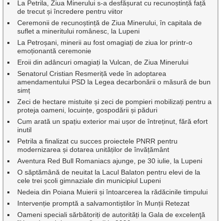
La Petrila, Ziua Minerului s-a desfășurat cu recunoștință față
de trecut și încredere pentru viitor
Ceremonii de recunoștință de Ziua Minerului, în capitala de
suflet a mineritului românesc, la Lupeni
La Petroșani, minerii au fost omagiați de ziua lor printr-o
emoționantă ceremonie
Eroii din adâncuri omagiați la Vulcan, de Ziua Minerului
Senatorul Cristian Resmeriță vede în adoptarea
amendamentului PSD la Legea decarbonării o măsură de bun
simț
Zeci de hectare mistuite și zeci de pompieri mobilizați pentru a
proteja oameni, locuințe, gospodării și păduri
Cum arată un spațiu exterior mai ușor de întreținut, fără efort
inutil
Petrila a finalizat cu succes proiectele PNRR pentru
modernizarea și dotarea unităților de învățământ
Aventura Red Bull Romaniacs ajunge, pe 30 iulie, la Lupeni
O săptămână de neuitat la Lacul Balaton pentru elevi de la
cele trei școli gimnaziale din municipiul Lupeni
Nedeia din Poiana Muierii și întoarcerea la rădăcinile timpului
Intervenție promptă a salvamontiștilor în Munții Retezat
Oameni speciali sărbătoriți de autorități la Gala de excelenţă