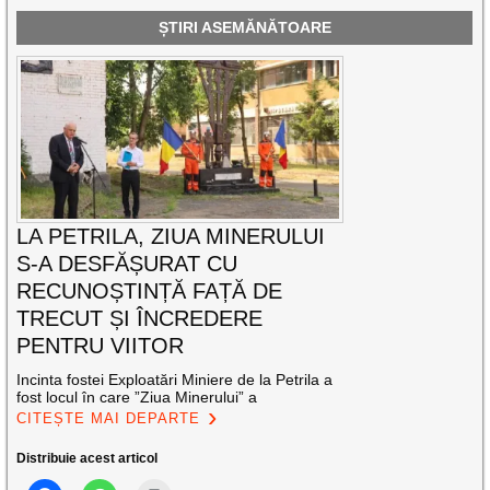
ȘTIRI ASEMĂNĂTOARE
LA PETRILA, ZIUA MINERULUI
S-A DESFĂȘURAT CU
RECUNOȘTINȚĂ FAȚĂ DE
TRECUT ȘI ÎNCREDERE
PENTRU VIITOR
Incinta fostei Exploatări Miniere de la Petrila a
fost locul în care ”Ziua Minerului” a
CITEȘTE MAI DEPARTE
Distribuie acest articol