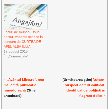
Locuri de munca/ Doua
posturi vacante scoase la
concurs de CURTEA DE
APEL ALBA IULIA
17 august 2015
În „Comunicate”
«
„Avântul Liber.ro”, cea
(Următoarea știre)
Vulcan.
mai citită publicaţie
Suspect de furt calificat,
hunedoreană
(Știre
identificat de poliţişti în
anterioară)
flagrant delict
»