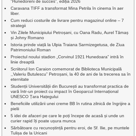
”Hunedoreni de succes”, ediția 2026
Caravana TIFF a transformat Mina Petrila în cinema în aer
liber.
Cum reduci costurile de livrare pentru magazinul online – 7
strategii
Vin Zilele Municipiului Petroșani, cu Oana Radu, Aurel Tămaș
și Johny Romano
Istoria prinde viață la Ulpia Traiana Sarmizegetusa, de Ziua
Patrimoniului Roman
Proiectul noului stadion „Corvinul 1921 Hunedoara” intră în
linie dreaptă
Scriitorul Ion Caraion comemorat de Biblioteca Municipală
,,Valeriu Butulescu” Petroșani, la 40 de ani de la trecerea sa în
eternitate
Studenții Universității din București au transformat practica de
vară într-un proiect cu impact în Geoparcul Internațional
UNESCO Țara Hațegului
Beneficiile utilizării unei creme BB în rutina zilnică de îngrijire a
pielii
5 idei de afaceri pe care le poți începe de acasă și unde un
curier rapid îți poate ușura munca
Sărbătoare cu recunoștință pentru eroi, de Sf. Ilie, pe muntele
Tulișa de la Uricani