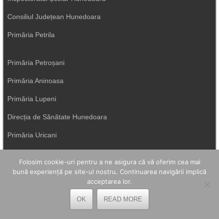
Consiliul Județean Hunedoara
Primăria Petrila
Primăria Petroșani
Primăria Aninoasa
Primăria Lupeni
Direcția de Sănătate Hunedoara
Primăria Uricani
ISU Hunedoara
Folosim cookie-uri pentru a ne asigura că vă oferim cea mai
Primăria Vulcan
bună experiență pe site-ul nostru. Continuarea navigării implică
acceptarea lor.
OK
READ MORE