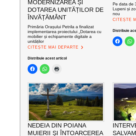
MODERNIZAREA ȘI
Pe data de 3
DOTAREA UNITĂȚILOR DE
Lupeni și zo
nou
ÎNVĂȚĂMÂNT
CITEȘTE 
Primăria Orașului Petrila a finalizat
Distribuie ace
implementarea proiectului „Dotarea cu
mobilier și echipamente digitale a
unităților
CITEȘTE MAI DEPARTE
Distribuie acest articol
NEDEIA DIN POIANA
INTERV
MUIERII ȘI ÎNTOARCEREA
SALVAM