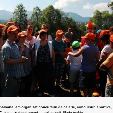
it baloane, am organizat concursuri de călărie, concursuri sportive,
”,
a concluzionat organizatorul acţiunii, Florin Vrabie.