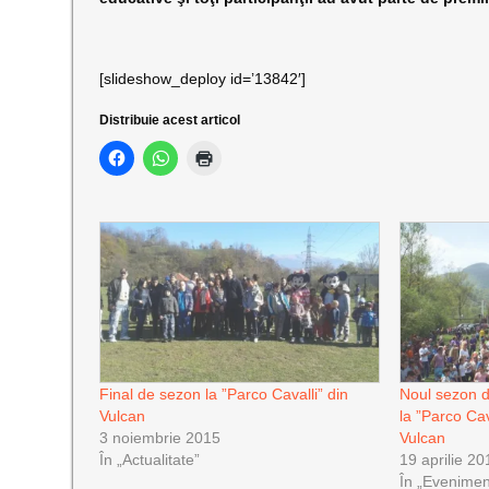
[slideshow_deploy id=’13842′]
Distribuie acest articol
Final de sezon la ”Parco Cavalli” din
Noul sezon d
Vulcan
la ”Parco Cav
3 noiembrie 2015
Vulcan
În „Actualitate”
19 aprilie 20
În „Evenimen