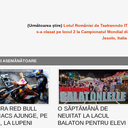
(Următoarea știre)
Lotul României de Taekwondo I
s-a clasat pe locul 2 la Campionatul Mondial d
Jesolo, Italia
RI ASEMĂNĂTOARE
RA RED BULL
O SĂPTĂMÂNĂ DE
ACS AJUNGE, PE
NEUITAT LA LACUL
E, LA LUPENI
BALATON PENTRU ELEVI