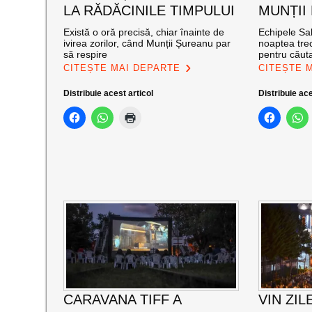
LA RĂDĂCINILE TIMPULUI
MUNȚII
Există o oră precisă, chiar înainte de
Echipele Sal
ivirea zorilor, când Munții Șureanu par
noaptea trec
să respire
pentru căut
CITEȘTE MAI DEPARTE
CITEȘTE 
Distribuie acest articol
Distribuie ace
CARAVANA TIFF A
VIN ZIL