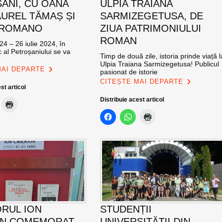
ANI, CU OANA
ULPIA TRAIANA
AUREL TĂMAȘ ȘI
SARMIZEGETUSA, DE
 ROMANO
ZIUA PATRIMONIULUI
ROMAN
24 – 26 iulie 2024, în
c al Petroșaniului se va
Timp de două zile, istoria prinde viață l
Ulpia Traiana Sarmizegetusa! Publicul
MAI DEPARTE
pasionat de istorie
CITEȘTE MAI DEPARTE
st articol
Distribuie acest articol
ORUL ION
STUDENȚII
ON COMEMORAT
UNIVERSITĂȚII DIN