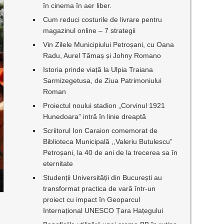
în cinema în aer liber.
Cum reduci costurile de livrare pentru
magazinul online – 7 strategii
Vin Zilele Municipiului Petroșani, cu Oana
Radu, Aurel Tămaș și Johny Romano
Istoria prinde viață la Ulpia Traiana
Sarmizegetusa, de Ziua Patrimoniului
Roman
Proiectul noului stadion „Corvinul 1921
Hunedoara” intră în linie dreaptă
Scriitorul Ion Caraion comemorat de
Biblioteca Municipală ,,Valeriu Butulescu”
Petroșani, la 40 de ani de la trecerea sa în
eternitate
Studenții Universității din București au
transformat practica de vară într-un
proiect cu impact în Geoparcul
Internațional UNESCO Țara Hațegului