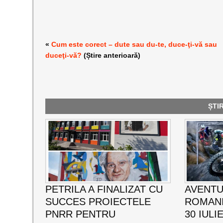
«
Cum este corect – dute sau du-te, duce-ţi-vă sau
duceţi-vă?
(Știre anterioară)
ȘTI
PETRILA A FINALIZAT CU
AVENTU
SUCCES PROIECTELE
ROMANI
PNRR PENTRU
30 IULI