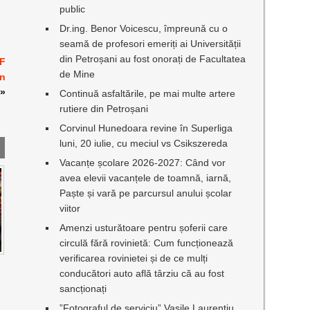
public
Dr.ing. Benor Voicescu, împreună cu o
seamă de profesori emeriți ai Universității
din Petroșani au fost onorați de Facultatea
TF
de Mine
in
»
Continuă asfaltările, pe mai multe artere
rutiere din Petroșani
Corvinul Hunedoara revine în Superliga
luni, 20 iulie, cu meciul vs Csikszereda
Vacanțe școlare 2026-2027: Când vor
avea elevii vacanțele de toamnă, iarnă,
Paște și vară pe parcursul anului școlar
viitor
Amenzi usturătoare pentru șoferii care
circulă fără rovinietă: Cum funcționează
verificarea rovinietei și de ce mulți
conducători auto află târziu că au fost
sancționați
”Fotograful de serviciu” Vasile Laurențiu