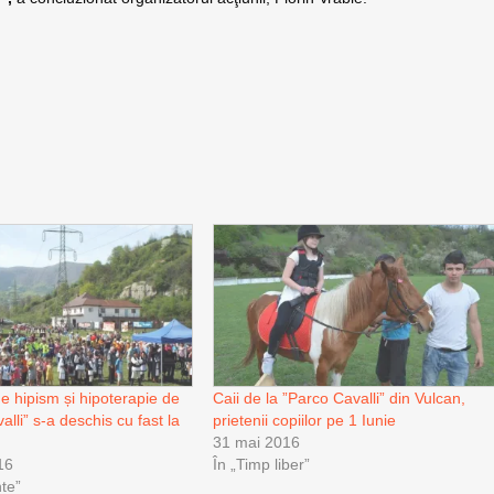
e hipism și hipoterapie de
Caii de la ”Parco Cavalli” din Vulcan,
alli” s-a deschis cu fast la
prietenii copiilor pe 1 Iunie
31 mai 2016
16
În „Timp liber”
te”