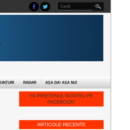
UNȚURI
RADAR
AȘA DA! AȘA NU!
FII PRIETENUL NOSTRU PE
FACEBOOK!
ARTICOLE RECENTE