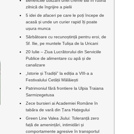
Beneficiile utilizării unei creme BB în rutina
zilnică de îngrijire a pielii
5 idei de afaceri pe care le poți începe de
acasă și unde un curier rapid îți poate
ușura munca
Sărbătoare cu recunoștință pentru eroi, de
Sf. Ilie, pe muntele Tulișa de la Uricani
20 Iulie – Ziua Lucrătorului din Serviciile
Publice de alimentare cu apă și de
canalizare
„Istorie și Tradiții” la ediția a VIII-a a
Festivalului Cetății Mălăiești
Patrimoniul fără frontiere la Ulpia Traiana
Sarmizegetusa
Zece bursieri ai Academiei Române în
tabăra de vară din Țara Hațegului
Green Line Valea Jiului: Toleranță zero
față de amenințări, intimidări și
comportamente agresive în transportul