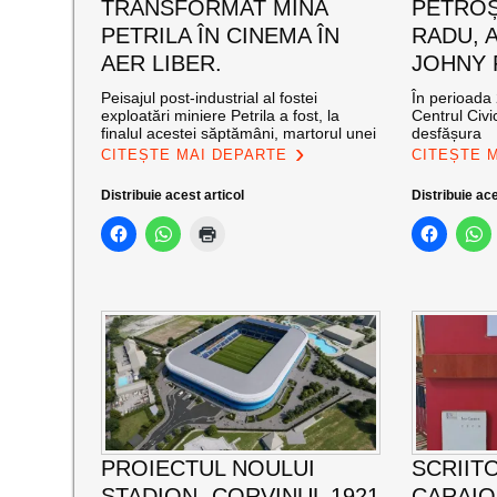
TRANSFORMAT MINA
PETROȘ
PETRILA ÎN CINEMA ÎN
RADU, 
AER LIBER.
JOHNY
Peisajul post-industrial al fostei
În perioada 
exploatări miniere Petrila a fost, la
Centrul Civi
finalul acestei săptămâni, martorul unei
desfășura
CITEȘTE MAI DEPARTE
CITEȘTE 
Distribuie acest articol
Distribuie ace
PROIECTUL NOULUI
SCRIIT
STADION „CORVINUL 1921
CARAI