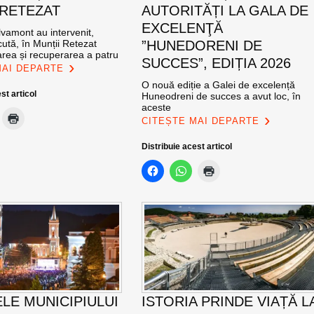
 RETEZAT
AUTORITĂȚI LA GALA DE
EXCELENŢĂ
vamont au intervenit,
ută, în Munții Retezat
”HUNEDORENI DE
area și recuperarea a patru
SUCCES”, EDIȚIA 2026
MAI DEPARTE
O nouă ediție a Galei de excelență
st articol
Huneodreni de succes a avut loc, în
aceste
CITEȘTE MAI DEPARTE
Distribuie acest articol
ELE MUNICIPIULUI
ISTORIA PRINDE VIAȚĂ L