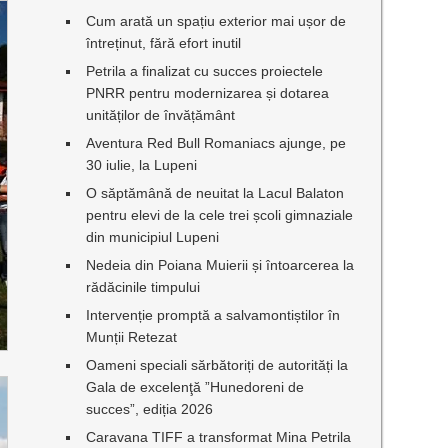
Cum arată un spațiu exterior mai ușor de
întreținut, fără efort inutil
Petrila a finalizat cu succes proiectele
PNRR pentru modernizarea și dotarea
unităților de învățământ
Aventura Red Bull Romaniacs ajunge, pe
30 iulie, la Lupeni
O săptămână de neuitat la Lacul Balaton
pentru elevi de la cele trei școli gimnaziale
din municipiul Lupeni
Nedeia din Poiana Muierii și întoarcerea la
rădăcinile timpului
Intervenție promptă a salvamontiștilor în
Munții Retezat
Oameni speciali sărbătoriți de autorități la
Gala de excelenţă ”Hunedoreni de
succes”, ediția 2026
Caravana TIFF a transformat Mina Petrila