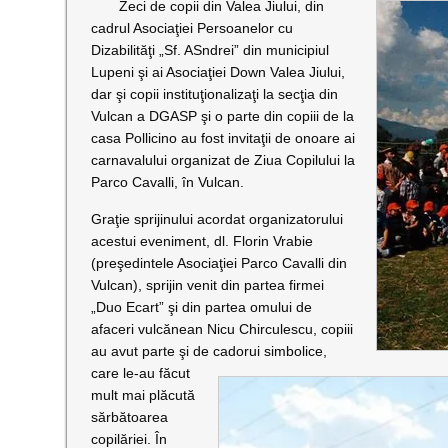
Zeci de copii din Valea Jiului, din
cadrul Asociaţiei Persoanelor cu
Dizabilităţi „Sf. ASndrei” din municipiul
Lupeni şi ai Asociaţiei Down Valea Jiului,
dar şi copii instituţionalizaţi la secţia din
Vulcan a DGASP şi o parte din copiii de la
casa Pollicino au fost invitaţii de onoare ai
carnavalului organizat de Ziua Copilului la
Parco Cavalli, în Vulcan.
Graţie sprijinului acordat organizatorului
acestui eveniment, dl. Florin Vrabie
(preşedintele Asociaţiei Parco Cavalli din
Vulcan), sprijin venit din partea firmei
„Duo Ecart” şi din partea omului de
afaceri vulcănean Nicu Chirculescu, copiii
au avut parte şi de cadorui simbolice,
care le-au făcut
mult mai plăcută
sărbătoarea
copilăriei. În