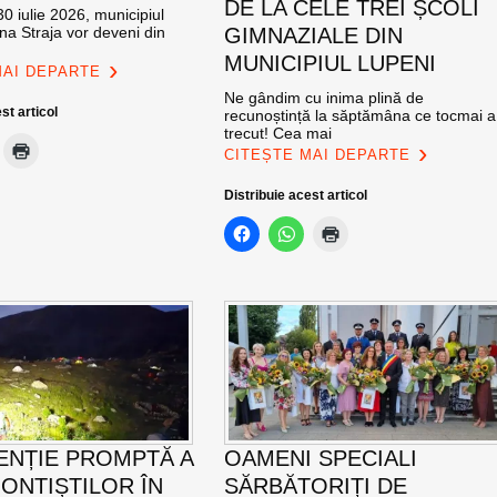
DE LA CELE TREI ȘCOLI
0 iulie 2026, municipiul
na Straja vor deveni din
GIMNAZIALE DIN
MUNICIPIUL LUPENI
MAI DEPARTE
Ne gândim cu inima plină de
st articol
recunoștință la săptămâna ce tocmai a
trecut! Cea mai
CITEȘTE MAI DEPARTE
Distribuie acest articol
ENȚIE PROMPTĂ A
OAMENI SPECIALI
ONTIȘTILOR ÎN
SĂRBĂTORIȚI DE