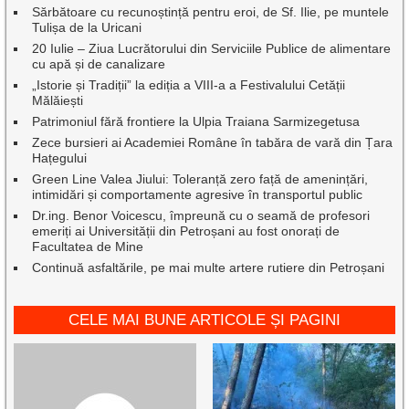
Sărbătoare cu recunoștință pentru eroi, de Sf. Ilie, pe muntele
Tulișa de la Uricani
20 Iulie – Ziua Lucrătorului din Serviciile Publice de alimentare
cu apă și de canalizare
„Istorie și Tradiții” la ediția a VIII-a a Festivalului Cetății
Mălăiești
Patrimoniul fără frontiere la Ulpia Traiana Sarmizegetusa
Zece bursieri ai Academiei Române în tabăra de vară din Țara
Hațegului
Green Line Valea Jiului: Toleranță zero față de amenințări,
intimidări și comportamente agresive în transportul public
Dr.ing. Benor Voicescu, împreună cu o seamă de profesori
emeriți ai Universității din Petroșani au fost onorați de
Facultatea de Mine
Continuă asfaltările, pe mai multe artere rutiere din Petroșani
CELE MAI BUNE ARTICOLE ȘI PAGINI