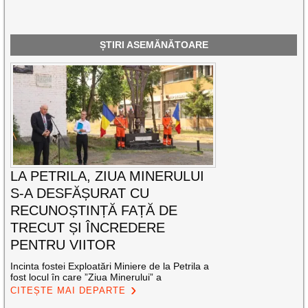
ȘTIRI ASEMĂNĂTOARE
LA PETRILA, ZIUA MINERULUI
S-A DESFĂȘURAT CU
RECUNOȘTINȚĂ FAȚĂ DE
TRECUT ȘI ÎNCREDERE
PENTRU VIITOR
Incinta fostei Exploatări Miniere de la Petrila a
fost locul în care ”Ziua Minerului” a
CITEȘTE MAI DEPARTE