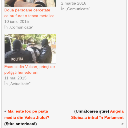
2 martie 2016
În „Comunicate”
Doua persoane cercetate
ca au furat o teava metalica
10 iunie 2015
În „Comunicate”
Escroci din Vulcan, prinşi de
poliţişti hunedoreni
11 mai 2015
În „Actualitate”
«
Mai este loc pe piaţa
(Următoarea știre)
Angela
media din Valea Jiului?
Stoica a intrat în Parlament
(Știre anterioară)
»