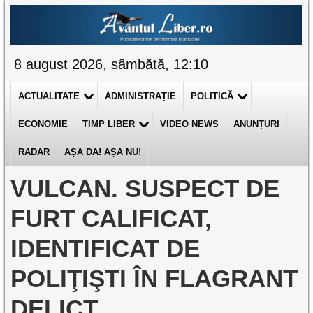
8 august 2026, sâmbătă, 12:10
ACTUALITATE
ADMINISTRAȚIE
POLITICĂ
ECONOMIE
TIMP LIBER
VIDEO NEWS
ANUNȚURI
RADAR
AȘA DA! AȘA NU!
VULCAN. SUSPECT DE
FURT CALIFICAT,
IDENTIFICAT DE
POLIŢIŞTI ÎN FLAGRANT
DELICT