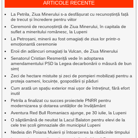
ARTICOLE RECENTE
La Petrila, Ziua Minerului s-a desfășurat cu recunoștință față
de trecut și încredere pentru viitor
Ceremonii de recunoștință de Ziua Minerului, în capitala de
suflet a mineritului românesc, la Lupeni
La Petroșani, minerii au fost omagiați de ziua lor printr-o
emoționantă ceremonie
Eroii din adâncuri omagiați la Vulcan, de Ziua Minerului
Senatorul Cristian Resmeriță vede în adoptarea
amendamentului PSD la Legea decarbonării o măsură de bun
simț
Zeci de hectare mistuite și zeci de pompieri mobilizați pentru a
proteja oameni, locuințe, gospodării și păduri
Cum arată un spațiu exterior mai ușor de întreținut, fără efort
inutil
Petrila a finalizat cu succes proiectele PNRR pentru
modernizarea și dotarea unităților de învățământ
Aventura Red Bull Romaniacs ajunge, pe 30 iulie, la Lupeni
O săptămână de neuitat la Lacul Balaton pentru elevi de la
cele trei școli gimnaziale din municipiul Lupeni
Nedeia din Poiana Muierii și întoarcerea la rădăcinile timpului