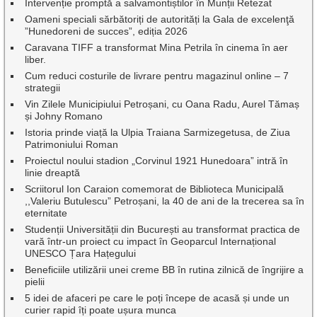
Intervenție promptă a salvamontiștilor în Munții Retezat
Oameni speciali sărbătoriți de autorități la Gala de excelenţă
”Hunedoreni de succes”, ediția 2026
Caravana TIFF a transformat Mina Petrila în cinema în aer
liber.
Cum reduci costurile de livrare pentru magazinul online – 7
strategii
Vin Zilele Municipiului Petroșani, cu Oana Radu, Aurel Tămaș
și Johny Romano
Istoria prinde viață la Ulpia Traiana Sarmizegetusa, de Ziua
Patrimoniului Roman
Proiectul noului stadion „Corvinul 1921 Hunedoara” intră în
linie dreaptă
Scriitorul Ion Caraion comemorat de Biblioteca Municipală
,,Valeriu Butulescu” Petroșani, la 40 de ani de la trecerea sa în
eternitate
Studenții Universității din București au transformat practica de
vară într-un proiect cu impact în Geoparcul Internațional
UNESCO Țara Hațegului
Beneficiile utilizării unei creme BB în rutina zilnică de îngrijire a
pielii
5 idei de afaceri pe care le poți începe de acasă și unde un
curier rapid îți poate ușura munca