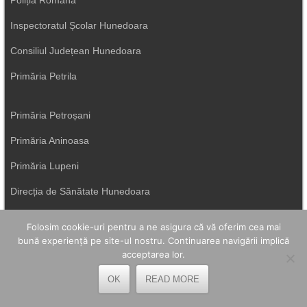
Poliția Română
Inspectoratul Școlar Hunedoara
Consiliul Județean Hunedoara
Primăria Petrila
Primăria Petroșani
Primăria Aninoasa
Primăria Lupeni
Direcția de Sănătate Hunedoara
Primăria Uricani
Folosim cookie-uri pentru a ne asigura că vă oferim cea mai
bună experiență pe site-ul nostru. Continuarea navigării implică
ISU Hunedoara
acceptarea lor.
Primăria Vulcan
OK
READ MORE