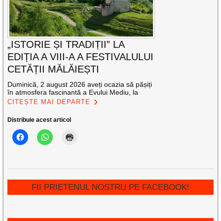
„ISTORIE ȘI TRADIȚII” LA
EDIȚIA A VIII-A A FESTIVALULUI
CETĂȚII MĂLĂIEȘTI
Duminică, 2 august 2026 aveți ocazia să pășiți
în atmosfera fascinantă a Evului Mediu, la
CITEȘTE MAI DEPARTE
Distribuie acest articol
FII PRIETENUL NOSTRU PE FACEBOOK!