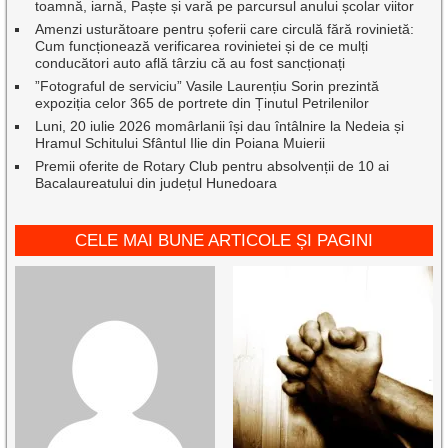
toamnă, iarnă, Paște și vară pe parcursul anului școlar viitor
Amenzi usturătoare pentru șoferii care circulă fără rovinietă:
Cum funcționează verificarea rovinietei și de ce mulți
conducători auto află târziu că au fost sancționați
”Fotograful de serviciu” Vasile Laurențiu Sorin prezintă
expoziția celor 365 de portrete din Ținutul Petrilenilor
Luni, 20 iulie 2026 momârlanii își dau întâlnire la Nedeia și
Hramul Schitului Sfântul Ilie din Poiana Muierii
Premii oferite de Rotary Club pentru absolvenții de 10 ai
Bacalaureatului din județul Hunedoara
CELE MAI BUNE ARTICOLE ȘI PAGINI