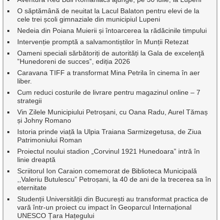
O săptămână de neuitat la Lacul Balaton pentru elevi de la
cele trei școli gimnaziale din municipiul Lupeni
Nedeia din Poiana Muierii și întoarcerea la rădăcinile timpului
Intervenție promptă a salvamontiștilor în Munții Retezat
Oameni speciali sărbătoriți de autorități la Gala de excelenţă
”Hunedoreni de succes”, ediția 2026
Caravana TIFF a transformat Mina Petrila în cinema în aer
liber.
Cum reduci costurile de livrare pentru magazinul online – 7
strategii
Vin Zilele Municipiului Petroșani, cu Oana Radu, Aurel Tămaș
și Johny Romano
Istoria prinde viață la Ulpia Traiana Sarmizegetusa, de Ziua
Patrimoniului Roman
Proiectul noului stadion „Corvinul 1921 Hunedoara” intră în
linie dreaptă
Scriitorul Ion Caraion comemorat de Biblioteca Municipală
,,Valeriu Butulescu” Petroșani, la 40 de ani de la trecerea sa în
eternitate
Studenții Universității din București au transformat practica de
vară într-un proiect cu impact în Geoparcul Internațional
UNESCO Țara Hațegului