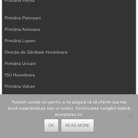
Primăria Petrila
Primăria Petroșani
Primăria Aninoasa
Primăria Lupeni
Direcția de Sănătate Hunedoara
Primăria Uricani
ISU Hunedoara
Primăria Vulcan
Folosim cookie-uri pentru a ne asigura că vă oferim cea mai
bună experiență pe site-ul nostru. Continuarea navigării implică
acceptarea lor.
OK
READ MORE