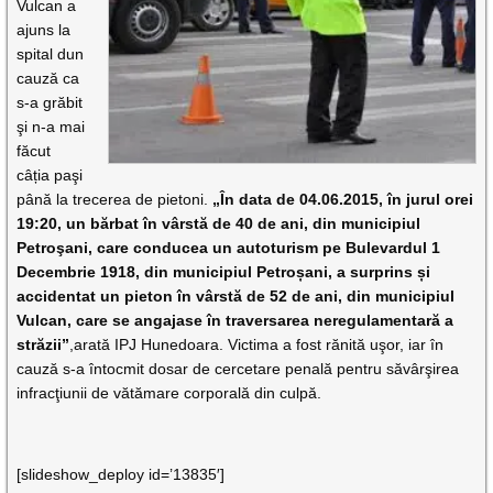
Vulcan a
ajuns la
spital dun
cauză ca
s-a grăbit
şi n-a mai
făcut
câția paşi
până la trecerea de pietoni.
„În data de 04.06.2015, în jurul orei
19:20, un bărbat în vârstă de 40 de ani, din municipiul
Petroşani, care conducea un autoturism pe Bulevardul 1
Decembrie 1918, din municipiul Petroșani, a surprins și
accidentat un pieton în vârstă de 52 de ani, din municipiul
Vulcan, care se angajase în traversarea neregulamentară a
străzii”
,arată IPJ Hunedoara. Victima a fost rănită uşor, iar în
cauză s-a întocmit dosar de cercetare penală pentru săvârşirea
infracţiunii de vătămare corporală din culpă.
[slideshow_deploy id=’13835′]