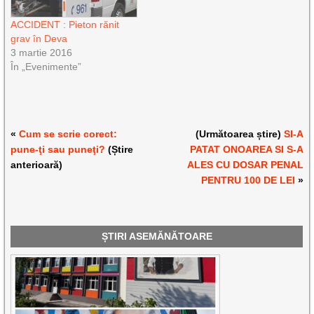
ACCIDENT : Pieton rănit
grav în Deva
3 martie 2016
În „Evenimente”
«
Cum se scrie corect:
(Următoarea știre)
SI-A
pune-ţi sau puneţi?
(Știre
PATAT ONOAREA SI S-A
anterioară)
ALES CU DOSAR PENAL
PENTRU 100 DE LEI
»
ȘTIRI ASEMĂNĂTOARE