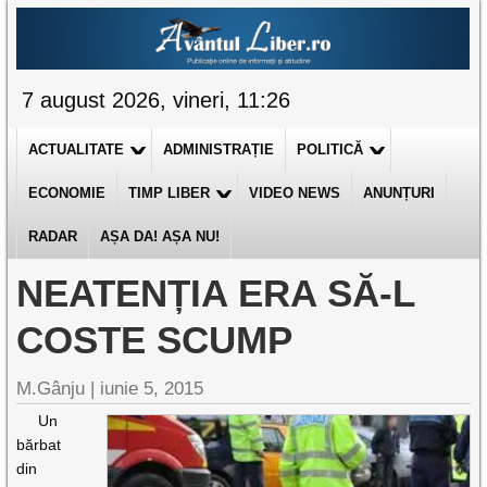
7 august 2026, vineri, 11:26
ACTUALITATE
ADMINISTRAȚIE
POLITICĂ
ECONOMIE
TIMP LIBER
VIDEO NEWS
ANUNȚURI
RADAR
AȘA DA! AȘA NU!
NEATENȚIA ERA SĂ-L
COSTE SCUMP
M.Gânju |
iunie 5, 2015
Un
bărbat
din