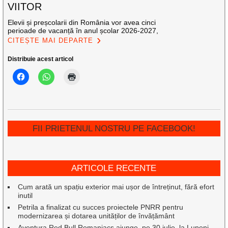
VIITOR
Elevii și preșcolarii din România vor avea cinci
perioade de vacanță în anul școlar 2026-2027,
CITEȘTE MAI DEPARTE
Distribuie acest articol
FII PRIETENUL NOSTRU PE FACEBOOK!
ARTICOLE RECENTE
Cum arată un spațiu exterior mai ușor de întreținut, fără efort
inutil
Petrila a finalizat cu succes proiectele PNRR pentru
modernizarea și dotarea unităților de învățământ
Aventura Red Bull Romaniacs ajunge, pe 30 iulie, la Lupeni