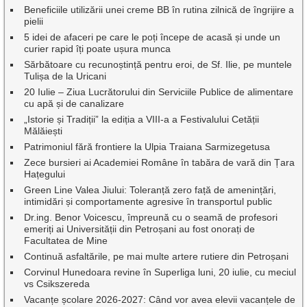
Beneficiile utilizării unei creme BB în rutina zilnică de îngrijire a
pielii
5 idei de afaceri pe care le poți începe de acasă și unde un
curier rapid îți poate ușura munca
Sărbătoare cu recunoștință pentru eroi, de Sf. Ilie, pe muntele
Tulișa de la Uricani
20 Iulie – Ziua Lucrătorului din Serviciile Publice de alimentare
cu apă și de canalizare
„Istorie și Tradiții” la ediția a VIII-a a Festivalului Cetății
Mălăiești
Patrimoniul fără frontiere la Ulpia Traiana Sarmizegetusa
Zece bursieri ai Academiei Române în tabăra de vară din Țara
Hațegului
Green Line Valea Jiului: Toleranță zero față de amenințări,
intimidări și comportamente agresive în transportul public
Dr.ing. Benor Voicescu, împreună cu o seamă de profesori
emeriți ai Universității din Petroșani au fost onorați de
Facultatea de Mine
Continuă asfaltările, pe mai multe artere rutiere din Petroșani
Corvinul Hunedoara revine în Superliga luni, 20 iulie, cu meciul
vs Csikszereda
Vacanțe școlare 2026-2027: Când vor avea elevii vacanțele de