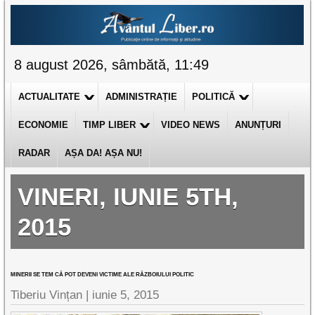
8 august 2026, sâmbătă, 11:49
ACTUALITATE
ADMINISTRAȚIE
POLITICĂ
ECONOMIE
TIMP LIBER
VIDEO NEWS
ANUNȚURI
RADAR
AȘA DA! AȘA NU!
VINERI, IUNIE 5TH,
2015
MINERII SE TEM CĂ POT DEVENI VICTIME ALE RĂZBOIULUI POLITIC
Tiberiu Vințan
|
iunie 5, 2015