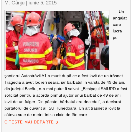
M. Gânju |
iunie 5, 2015
Un
angajat
care
lucra
pe
şantierul Autostrăzii A1 a murit după ce a fost lovit de un trăsnet.
Tragedia a avut loc ieri seară, iar bărbatul în vârstă de 49 de ani,
din judeţul Bacău, n-a mai putut fi salvat. „Echipajul SMURD a fost
solicitat pentru a acorda primul ajutor unui bărbat de 49 de ani
lovit de un fulger. Din păcate, bărbatul era decedat”, a declarat
purtătorul de cuvânt al ISU Hunedoara. Un alt trăsnet a lovit la
câteva sute de metri, într-o claie de fân care
CITEȘTE MAI DEPARTE