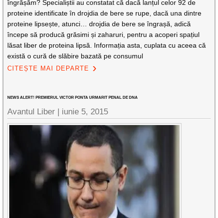
îngrășăm? Specialiștii au constatat că dacă lanțul celor 92 de
proteine identificate în drojdia de bere se rupe, dacă una dintre
proteine lipsește, atunci… drojdia de bere se îngrașă, adică
începe să producă grăsimi și zaharuri, pentru a acoperi spațiul
lăsat liber de proteina lipsă. Informația asta, cuplata cu aceea că
există o cură de slăbire bazată pe consumul
CITEȘTE MAI DEPARTE
NEWS ALERT! PREMIERUL VICTOR PONTA URMARIT PENAL DE DNA
Avantul Liber |
iunie 5, 2015