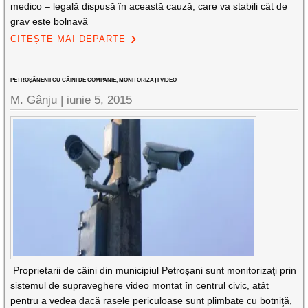
medico – legală dispusă în această cauză, care va stabili cât de
grav este bolnavă
CITEȘTE MAI DEPARTE
PETROŞĂNENII CU CÂINI DE COMPANIE, MONITORIZAŢI VIDEO
M. Gânju |
iunie 5, 2015
Proprietarii de câini din municipiul Petroşani sunt monitorizaţi prin
sistemul de supraveghere video montat în centrul civic, atât
pentru a vedea dacă rasele periculoase sunt plimbate cu botniţă,