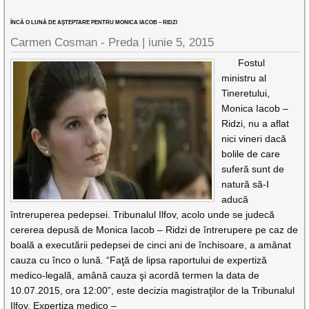
ÎNCĂ O LUNĂ DE AŞTEPTARE PENTRU MONICA IACOB – RIDZI
Carmen Cosman - Preda |
iunie 5, 2015
Fostul
ministru al
Tineretului,
Monica Iacob –
Ridzi, nu a aflat
nici vineri dacă
bolile de care
suferă sunt de
natură să-I
aducă
întreruperea pedepsei. Tribunalul Ilfov, acolo unde se judecă
cererea depusă de Monica Iacob – Ridzi de întrerupere pe caz de
boală a executării pedepsei de cinci ani de închisoare, a amânat
cauza cu înco o lună. “Faţă de lipsa raportului de expertiză
medico-legală, amână cauza şi acordă termen la data de
10.07.2015, ora 12:00”, este decizia magistraţilor de la Tribunalul
Ilfov. Expertiza medico –