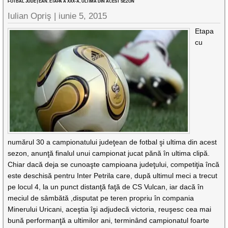
FOTBAL JUDEŢEAN. ETAPA A XXX-A, ULTIMA DIN ACEST SEZON
Iulian Opriş |
iunie 5, 2015
Etapa
cu
numărul 30 a campionatului judeţean de fotbal şi ultima din acest
sezon, anunţă finalul unui campionat jucat pănă în ultima clipă.
Chiar dacă deja se cunoaşte campioana judeţului, competiţia încă
este deschisă pentru Inter Petrila care, după ultimul meci a trecut
pe locul 4, la un punct distanţă faţă de CS Vulcan, iar dacă în
meciul de sâmbătă ,disputat pe teren propriu în compania
Minerului Uricani, aceştia îşi adjudecă victoria, reuşesc cea mai
bună performanţă a ultimilor ani, terminând campionatul foarte