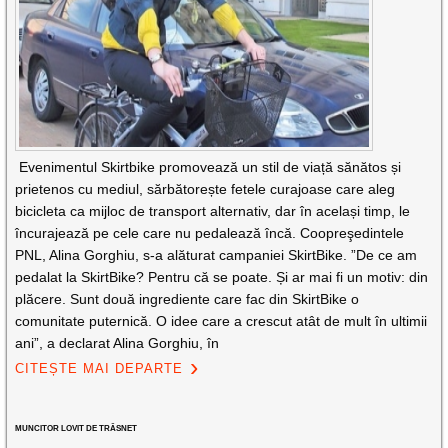
Evenimentul Skirtbike promovează un stil de viață sănătos și
prietenos cu mediul, sărbătorește fetele curajoase care aleg
bicicleta ca mijloc de transport alternativ, dar în același timp, le
încurajează pe cele care nu pedalează încă. Coopreşedintele
PNL, Alina Gorghiu, s-a alăturat campaniei SkirtBike. ”De ce am
pedalat la SkirtBike? Pentru că se poate. Și ar mai fi un motiv: din
plăcere. Sunt două ingrediente care fac din SkirtBike o
comunitate puternică. O idee care a crescut atât de mult în ultimii
ani”, a declarat Alina Gorghiu, în
CITEȘTE MAI DEPARTE
MUNCITOR LOVIT DE TRĂSNET