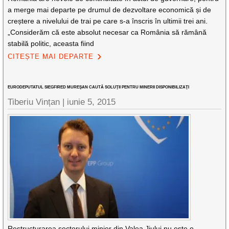
a merge mai departe pe drumul de dezvoltare economică și de
creștere a nivelului de trai pe care s-a înscris în ultimii trei ani.
„Considerăm că este absolut necesar ca România să rămână
stabilă politic, aceasta fiind
CITEȘTE MAI DEPARTE
EURODEPUTATUL SIEGFIRED MUREŞAN CAUTĂ SOLUŢII PENTRU MINERII DISPONIBILIZAŢI
Tiberiu Vințan
|
iunie 5, 2015
Restructurarea sectorului minier din Valea Jiului nu este o