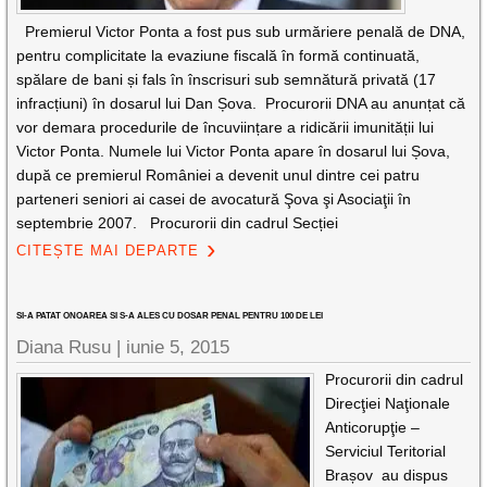
Premierul Victor Ponta a fost pus sub urmăriere penală de DNA,
pentru complicitate la evaziune fiscală în formă continuată,
spălare de bani și fals în înscrisuri sub semnătură privată (17
infracțiuni) în dosarul lui Dan Șova. Procurorii DNA au anunțat că
vor demara procedurile de încuviințare a ridicării imunității lui
Victor Ponta. Numele lui Victor Ponta apare în dosarul lui Șova,
după ce premierul României a devenit unul dintre cei patru
parteneri seniori ai casei de avocatură Şova şi Asociaţii în
septembrie 2007. Procurorii din cadrul Secției
CITEȘTE MAI DEPARTE
SI-A PATAT ONOAREA SI S-A ALES CU DOSAR PENAL PENTRU 100 DE LEI
Diana Rusu
|
iunie 5, 2015
Procurorii din cadrul
Direcţiei Naţionale
Anticorupţie –
Serviciul Teritorial
Brașov au dispus