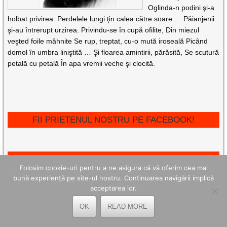
Oglinda-n podini şi-a
holbat privirea. Perdelele lungi ţin calea către soare … Păianjenii
şi-au întrerupt urzirea. Privindu-se în cupă ofilite, Din miezul
veşted foile mâhnite Se rup, treptat, cu-o mută iroseală Picând
domol în umbra liniştită … Şi floarea amintirii, părăsită, Se scutură
petală cu petală În apa vremii veche şi clocită.
FII PRIETENUL NOSTRU PE FACEBOOK!
ARTICOLE RECENTE
Folosim cookie-uri pentru a ne asigura că vă oferim cea mai
bună experiență pe site-ul nostru. Continuarea navigării implică
La Petrila, Ziua Minerului s-a desfășurat cu recunoștință față
de trecut și încredere pentru viitor
acceptarea lor.
Ceremonii de recunoștință de Ziua Minerului, în capitala de
suflet a mineritului românesc, la Lupeni
OK
READ MORE
La Petroșani, minerii au fost omagiați de ziua lor printr-o