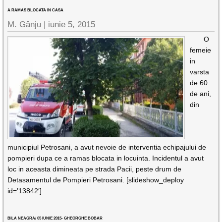
A RAMAS BLOCATA IN CASA
M. Gânju |
iunie 5, 2015
O
femeie
in
varsta
de 60
de ani,
din
municipiul Petrosani, a avut nevoie de interventia echipajului de
pompieri dupa ce a ramas blocata in locuinta. Incidentul a avut
loc in aceasta dimineata pe strada Pacii, peste drum de
Detasamentul de Pompieri Petrosani. [slideshow_deploy
id=’13842′]
BILA NEAGRA/ 05 IUNIE 2015- GHEORGHE BOBAR