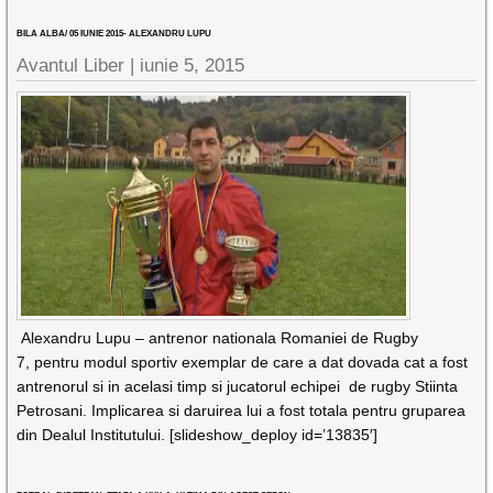
BILA ALBA/ 05 IUNIE 2015- ALEXANDRU LUPU
Avantul Liber |
iunie 5, 2015
Alexandru Lupu – antrenor nationala Romaniei de Rugby
7, pentru modul sportiv exemplar de care a dat dovada cat a fost
antrenorul si in acelasi timp si jucatorul echipei de rugby Stiinta
Petrosani. Implicarea si daruirea lui a fost totala pentru gruparea
din Dealul Institutului. [slideshow_deploy id=’13835′]