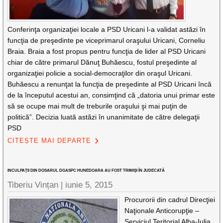
Conferinţa organizaţiei locale a PSD Uricani l-a validat astăzi în
funcţia de preşedinte pe viceprimarul oraşului Uricani, Corneliu
Braia. Braia a fost propus pentru funcţia de lider al PSD Uricani
chiar de către primarul Dănuţ Buhăescu, fostul preşedinte al
organizaţiei policie a social-democraţilor din oraşul Uricani.
Buhăescu a renunţat la funcţia de preşedinte al PSD Uricani încă
de la începutul acestui an, consimţind că „datoria unui primar este
să se ocupe mai mult de treburile oraşului şi mai puţin de
politică”. Decizia luată astăzi în unanimitate de către delegaţii
PSD
CITEȘTE MAI DEPARTE
INCULPAŢII DIN DOSARUL DGASPC HUNEDOARA AU FOST TRIMIŞI ÎN JUDECATĂ
Tiberiu Vințan
|
iunie 5, 2015
Procurorii din cadrul Direcţiei
Naţionale Anticorupţie –
Serviciul Teritorial Alba-Iulia