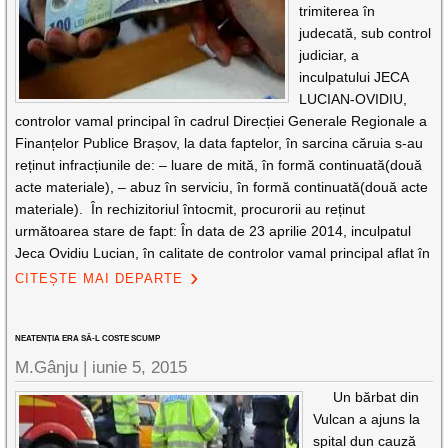
trimiterea în
judecată, sub control
judiciar, a
inculpatului JECA
LUCIAN-OVIDIU,
controlor vamal principal în cadrul Direcției Generale Regionale a
Finanțelor Publice Brașov, la data faptelor, în sarcina căruia s-au
reținut infracțiunile de: – luare de mită, în formă continuată(două
acte materiale), – abuz în serviciu, în formă continuată(două acte
materiale). În rechizitoriul întocmit, procurorii au reținut
următoarea stare de fapt: În data de 23 aprilie 2014, inculpatul
Jeca Ovidiu Lucian, în calitate de controlor vamal principal aflat în
CITEȘTE MAI DEPARTE
NEATENȚIA ERA SĂ-L COSTE SCUMP
M.Gânju |
iunie 5, 2015
Un bărbat din
Vulcan a ajuns la
spital dun cauză