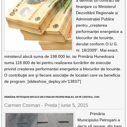
a semnat un contract de
finanţare cu Ministerul
Dezvoltării Regionale și
Administrației Publice
pentru „creșterea
performanței energetice a
blocurilor de locuințe,
derulat conform O.U.G.
nr. 18/2009”. Mai exact,
ministerul alocă suma de 198.000 lei, iar Primăria Hunedoara
suma 118.800 de lei pentru realizarea lucrărilor de execuție
privind creșterea performanței energetice a blocurilor de locuințe.
O contribuţie are şi fiecare asociaţie de locatari care va beneficia
de program. [slideshow_deploy id=’13837′]
PRIMĂRIA PETROŞANI REFACE DIN FONDURI PROPRII PAVAJUL DE PE CENTRUL CIVIC
Carmen Cosman - Preda |
iunie 5, 2015
Primăria
Municipiului Petroşani a
decis să repare, din bani