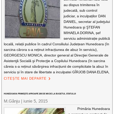
au dispus trimiterea în
judecată, sub control
judiciar, a inculpaților DAN
DANIEL, secretar al judeţului
Hunedoara şi ŞTEFAN
MIHAELA DORINA, șef
serviciu administrație publică
locală, relații publice în cadrul Consiliului Județean Hunedoara (în
sarcina cărora s-a reținut infracțiunea de abuz în serviciu),
GEORGESCU MONICA, director general al Direcţiei Generale de
Asistenţă Socială şi Protecţie a Copilului Hunedoara (în sarcina
căreia s-a reținut săvârşirea infracțiunii de complicitate la abuz în
serviciu și în stare de libertate a inculpatei GÎRJOB DANA ELENA,
CITEȘTE MAI DEPARTE
HUNEDOARA PRIMEŞTE APROAPE 200 DE MII DE LA BUGETUL STATULUI
M.Gânju |
iunie 5, 2015
Primăria Hunedoara