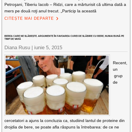
Petroşani, Tiberiu Iacob – Ridzi, care a mărturisit că ultima dată a
mers pe două roţi anul trecut. „Particip la această
CITEȘTE MAI DEPARTE
BEREA CARE NE SLĂBEȘTE. ARGUMENTE ÎN FAVOAREA CUREI DE SLĂBIRE CU BERE, NUMAI BUNĂ PE
TIMP DE VARĂ
Diana Rusu
|
iunie 5, 2015
Recent,
un
grup
de
cercetatori a ajuns la concluzia ca, studiind lantul de proteine din
drojdia de bere, se poate afla răspuns la întrebarea: de ce ne