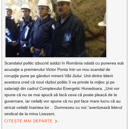
Scandalul politic izbucnit astăzi în România odată cu punerea sub
acuzaţie a premierului Victor Ponta într-un nou scandal de
corupţie pune pe gânduri minerii Văii Jiului. Unii dintre liderii
acestora cred că noul război politic îi va prinde la mijloc şi pe
salariaţii din cadrul Complexului Energetic Hunedoara. „Unii vor
spune că nu se mai apucă să facă ceva că poate pleacă de la
guvernare, iar ceilalți vor spune că nu pot face mare lucru că au
stricat ceilalți înaintea lor… Dumnezeu cu noi.”avertizează liderul
sindical de la mina Livezeni,
CITEȘTE MAI DEPARTE