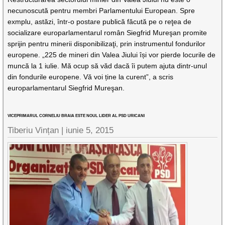
necunoscută pentru membri Parlamentului European. Spre
exmplu, astăzi, într-o postare publică făcută pe o reţea de
socializare europarlamentarul român Siegfrid Mureşan promite
sprijin pentru minerii disponibilizaţi, prin instrumentul fondurilor
europene. „225 de mineri din Valea Jiului își vor pierde locurile de
muncă la 1 iulie. Mă ocup să văd dacă îi putem ajuta dintr-unul
din fondurile europene. Vă voi ține la curent”, a scris
europarlamentarul Siegfrid Mureşan.
VICEPRIMARUL CORNELIU BRAIA ESTE NOUL LIDER AL PSD URICANI
Tiberiu Vințan
|
iunie 5, 2015