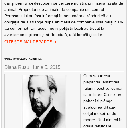
dar şi pentru a-i descoperi pe cei care nu strâng mizeria lăsată de
animal. Proprietarii de animale de companie din centrul
Petroşaniului au fost informaţi în nenumărate rânduri că au
obligaţia de a strânge după animalul de companie însă mulţi nu s-
au conformat. Din acest motiv poliţiştii locali au trecut la
avertismente şi sancţiuni. Totodată, atât lor cât şi celor
CITEȘTE MAI DEPARTE
VASILE VOICULESCU- AMINTIREA
Diana Rusu
|
iunie 5, 2015
Cum s-a trecut,
plăpândă, amintirea
Iubirii noastre, tocmai
ca o floare Ce-ntr-un
pahar îşi plânge
strălucirea Uitată-n
colţul mesei, unde
moare. Nu-i nimeni în
odaia tânjitoare.