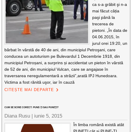
ca s-a grăbit şi n-a
mai făcut câția
paşi până la
trecerea de
pietoni. „În data de
04.06.2015, în
jurul orei 19:20, un
bărbat în vârstă de 40 de ani, din municipiul Petroşani, care
conducea un autoturism pe Bulevardul 1 Decembrie 1918, din
municipiul Petroșani, a surprins și accidentat un pieton în vârstă
de 52 de ani, din municipiul Vulcan, care se angajase în
traversarea neregulamentară a străzii”,arată IPJ Hunedoara.
Victima a fost rănită uşor, iar în cauză
CITEȘTE MAI DEPARTE
CUM SE SCRIE CORECT: PUNE-ŢI SAU PUNEŢI?
Diana Rusu
|
iunie 5, 2015
În limba română există atât
PUNEŢI cât şi PUNE-ŢI,