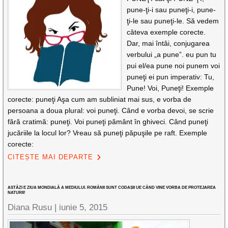
pune-ţi-i sau puneţi-i, pune-
ţi-le sau puneţi-le. Să vedem
câteva exemple corecte.
Dar, mai întâi, conjugarea
verbului „a pune”. eu pun tu
pui el/ea pune noi punem voi
puneţi ei pun imperativ: Tu,
Pune! Voi, Puneţi! Exemple
corecte: puneţi Aşa cum am subliniat mai sus, e vorba de
persoana a doua plural: voi puneţi. Când e vorba devoi, se scrie
fără cratimă: puneţi. Voi puneţi pământ în ghiveci. Când puneţi
jucăriile la locul lor? Vreau să puneţi păpuşile pe raft. Exemple
corecte:
CITEȘTE MAI DEPARTE
ASTĂZI E ZIUA MONDIALĂ A MEDIULUI. ROMÂNII SUNT CODAȘII UE CÂND VINE VORBA DE PROTEJAREA
NATURII!
Diana Rusu
|
iunie 5, 2015