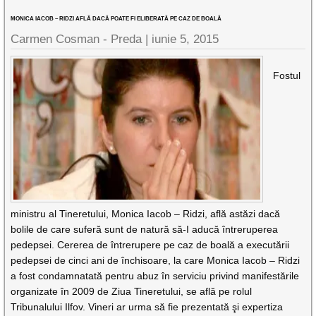
MONICA IACOB – RIDZI AFLĂ DACĂ POATE FI ELIBERATĂ PE CAZ DE BOALĂ
Carmen Cosman - Preda |
iunie 5, 2015
Fostul
ministru al Tineretului, Monica Iacob – Ridzi, află astăzi dacă
bolile de care suferă sunt de natură să-I aducă întreruperea
pedepsei. Cererea de întrerupere pe caz de boală a executării
pedepsei de cinci ani de închisoare, la care Monica Iacob – Ridzi
a fost condamnatată pentru abuz în serviciu privind manifestările
organizate în 2009 de Ziua Tineretului, se află pe rolul
Tribunalului Ilfov. Vineri ar urma să fie prezentată şi expertiza