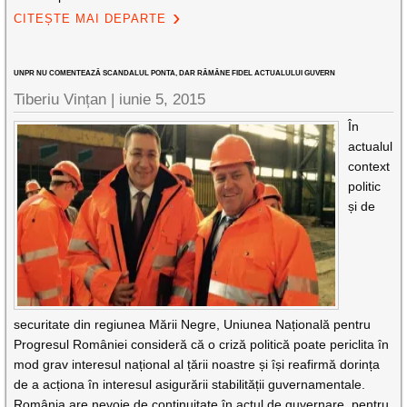
CITEȘTE MAI DEPARTE
UNPR NU COMENTEAZĂ SCANDALUL PONTA, DAR RĂMÂNE FIDEL ACTUALULUI GUVERN
Tiberiu Vințan
|
iunie 5, 2015
În
actualul
context
politic
și de
securitate din regiunea Mării Negre, Uniunea Națională pentru
Progresul României consideră că o criză politică poate periclita în
mod grav interesul național al țării noastre și își reafirmă dorința
de a acționa în interesul asigurării stabilității guvernamentale.
România are nevoie de continuitate în actul de guvernare, pentru