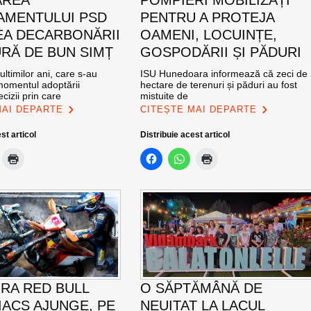
AREA
POMPIERI MOBILIZAȚI
MENTULUI PSD
PENTRU A PROTEJA
EA DECARBONĂRII
OAMENI, LOCUINȚE,
RĂ DE BUN SIMȚ
GOSPODĂRII ȘI PĂDURI
ultimilor ani, care s-au
ISU Hunedoara informează că zeci de
momentul adoptării
hectare de terenuri și păduri au fost
cizii prin care
mistuite de
MAI DEPARTE
CITEȘTE MAI DEPARTE
st articol
Distribuie acest articol
RA RED BULL
O SĂPTĂMÂNĂ DE
ACS AJUNGE, PE
NEUITAT LA LACUL