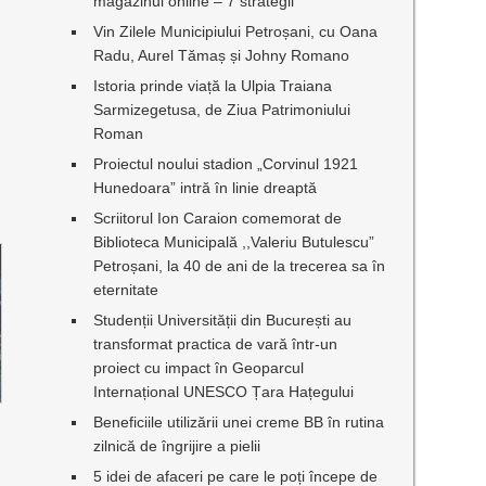
magazinul online – 7 strategii
Vin Zilele Municipiului Petroșani, cu Oana
Radu, Aurel Tămaș și Johny Romano
Istoria prinde viață la Ulpia Traiana
Sarmizegetusa, de Ziua Patrimoniului
Roman
Proiectul noului stadion „Corvinul 1921
Hunedoara” intră în linie dreaptă
Scriitorul Ion Caraion comemorat de
Biblioteca Municipală ,,Valeriu Butulescu”
Petroșani, la 40 de ani de la trecerea sa în
eternitate
Studenții Universității din București au
transformat practica de vară într-un
proiect cu impact în Geoparcul
Internațional UNESCO Țara Hațegului
Beneficiile utilizării unei creme BB în rutina
zilnică de îngrijire a pielii
5 idei de afaceri pe care le poți începe de