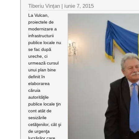
Tiberiu Vințan
|
iunie 7, 2015
La Vulcan,
proiectele de
modernizare a
infrastructurii
publice locale nu
se fac după
ureche, ci
urmează cursul
unui plan bine
definit în
elaborarea
căruia
autorităţile
publice locale ţin
cont atât de
sesizările
cetăţenilor, cât şi
de urgenţa
lucrărilor care