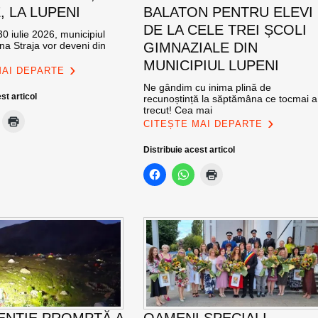
E, LA LUPENI
BALATON PENTRU ELEVI
DE LA CELE TREI ȘCOLI
0 iulie 2026, municipiul
na Straja vor deveni din
GIMNAZIALE DIN
MUNICIPIUL LUPENI
MAI DEPARTE
Ne gândim cu inima plină de
st articol
recunoștință la săptămâna ce tocmai a
trecut! Cea mai
CITEȘTE MAI DEPARTE
Distribuie acest articol
ENȚIE PROMPTĂ A
OAMENI SPECIALI