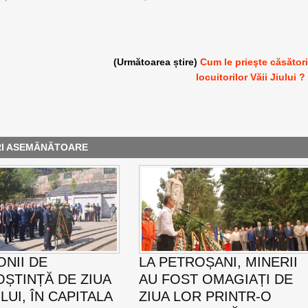
(Următoarea știre)
Cum le prieşte căsător
locuitorilor Văii Jiului ?
RI ASEMĂNĂTOARE
NII DE
LA PETROȘANI, MINERII
ȘTINȚĂ DE ZIUA
AU FOST OMAGIAȚI DE
UI, ÎN CAPITALA
ZIUA LOR PRINTR-O