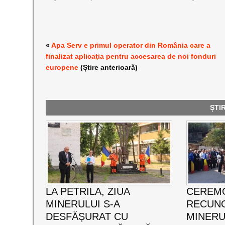
«
Apa Serv e primul operator din România care a
finalizat aplicaţia pentru accesarea de noi fonduri
europene
(Știre anterioară)
ȘTI
LA PETRILA, ZIUA
CEREMO
MINERULUI S-A
RECUNO
DESFĂȘURAT CU
MINERUL