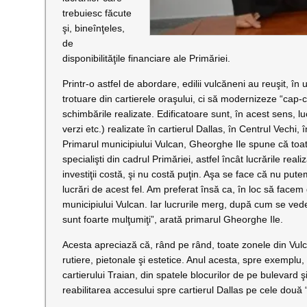
trebuiesc făcute
şi, bineînţeles,
de
disponibilităţile financiare ale Primăriei.
Printr-o astfel de abordare, edilii vulcăneni au reuşit, în u
trotuare din cartierele oraşului, ci să modernizeze “cap-c
schimbările realizate. Edificatoare sunt, în acest sens, lu
verzi etc.) realizate în cartierul Dallas, în Centrul Vech
Primarul municipiului Vulcan, Gheorghe Ile spune că toate
specialişti din cadrul Primăriei, astfel încât lucrările real
investiţii costă, şi nu costă puţin. Aşa se face că nu put
lucrări de acest fel. Am preferat însă ca, în loc să facem
municipiului Vulcan. Iar lucrurile merg, după cum se vede,
sunt foarte mulţumiţi”, arată primarul Gheorghe Ile.
Acesta apreciază că, rând pe rând, toate zonele din Vulca
rutiere, pietonale şi estetice. Anul acesta, spre exemplu
cartierului Traian, din spatele blocurilor de pe bulevard ş
reabilitarea accesului spre cartierul Dallas pe cele două “