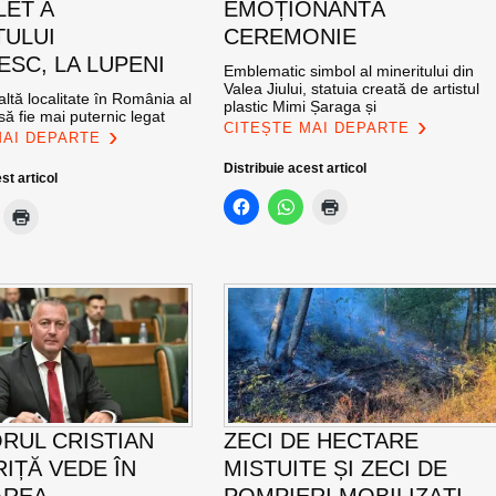
LET A
EMOȚIONANTĂ
TULUI
CEREMONIE
SC, LA LUPENI
Emblematic simbol al mineritului din
Valea Jiului, statuia creată de artistul
altă localitate în România al
plastic Mimi Șaraga și
ă fie mai puternic legat
CITEȘTE MAI DEPARTE
MAI DEPARTE
Distribuie acest articol
st articol
RUL CRISTIAN
ZECI DE HECTARE
IȚĂ VEDE ÎN
MISTUITE ȘI ZECI DE