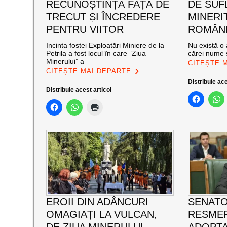
RECUNOȘTINȚĂ FAȚĂ DE
DE SUF
TRECUT ȘI ÎNCREDERE
MINERI
PENTRU VIITOR
ROMÂNE
Incinta fostei Exploatări Miniere de la
Nu există o 
Petrila a fost locul în care ”Ziua
cărei nume s
Minerului” a
CITEȘTE 
CITEȘTE MAI DEPARTE
Distribuie ace
Distribuie acest articol
EROII DIN ADÂNCURI
SENATO
OMAGIAȚI LA VULCAN,
RESMER