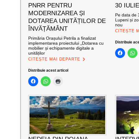
PNRR PENTRU
30 IULI
MODERNIZAREA ȘI
Pe data de 3
DOTAREA UNITĂȚILOR DE
Lupeni și zo
nou
ÎNVĂȚĂMÂNT
CITEȘTE 
Primăria Orașului Petrila a finalizat
Distribuie ace
implementarea proiectului „Dotarea cu
mobilier și echipamente digitale a
unităților
CITEȘTE MAI DEPARTE
Distribuie acest articol
NEDEIA DIN POIANA
INTERV