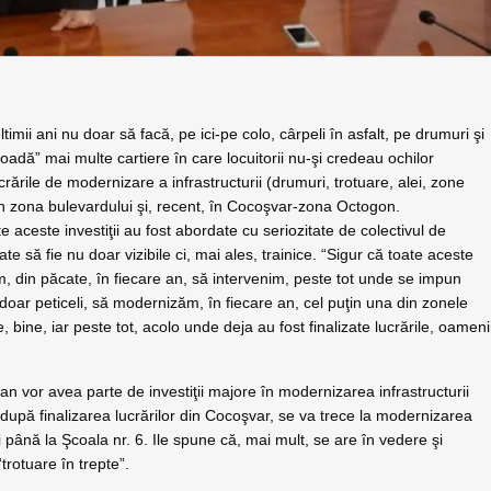
ltimii ani nu doar să facă, pe ici-pe colo, cârpeli în asfalt, pe drumuri şi
oadă” mai multe cartiere în care locuitorii nu-şi credeau ochilor
crările de modernizare a infrastructurii (drumuri, trotuare, alei, zone
i, în zona bulevardului şi, recent, în Cocoşvar-zona Octogon.
 aceste investiţii au fost abordate cu seriozitate de colectivul de
izate să fie nu doar vizibile ci, mai ales, trainice. “Sigur că toate aceste
em, din păcate, în fiecare an, să intervenim, peste tot unde se impun
 doar peticeli, să modernizăm, în fiecare an, cel puţin una din zonele
 bine, iar peste tot, acolo unde deja au fost finalizate lucrările, oameni
n vor avea parte de investiţii majore în modernizarea infrastructurii
, după finalizarea lucrărilor din Cocoşvar, se va trece la modernizarea
i până la Şcoala nr. 6. Ile spune că, mai mult, se are în vedere şi
trotuare în trepte”.