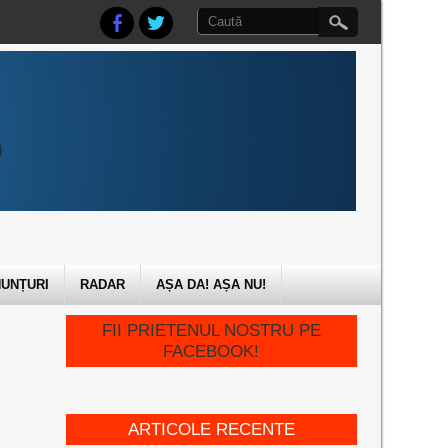
UNȚURI
RADAR
AȘA DA! AȘA NU!
FII PRIETENUL NOSTRU PE
FACEBOOK!
ARTICOLE RECENTE