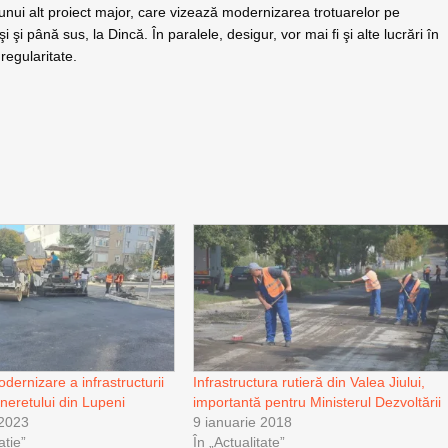
unui alt proiect major, care vizează modernizarea trotuarelor pe
 şi până sus, la Dincă. În paralele, desigur, vor mai fi şi alte lucrări în
regularitate.
dernizare a infrastructurii
Infrastructura rutieră din Valea Jiului,
Tineretului din Lupeni
importantă pentru Ministerul Dezvoltării
 2023
9 ianuarie 2018
ație”
În „Actualitate”