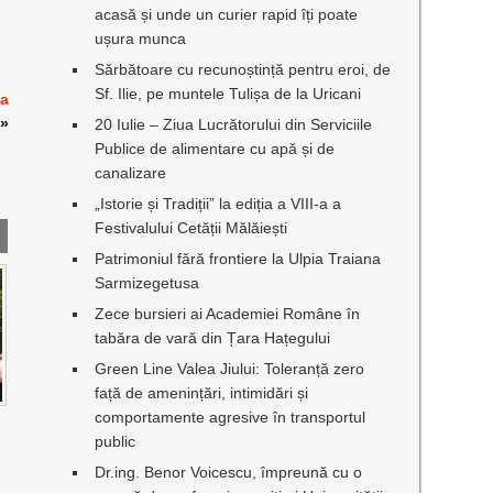
acasă și unde un curier rapid îți poate
ușura munca
Sărbătoare cu recunoștință pentru eroi, de
Sf. Ilie, pe muntele Tulișa de la Uricani
ia
»
20 Iulie – Ziua Lucrătorului din Serviciile
Publice de alimentare cu apă și de
canalizare
„Istorie și Tradiții” la ediția a VIII-a a
Festivalului Cetății Mălăiești
Patrimoniul fără frontiere la Ulpia Traiana
Sarmizegetusa
Zece bursieri ai Academiei Române în
tabăra de vară din Țara Hațegului
Green Line Valea Jiului: Toleranță zero
față de amenințări, intimidări și
comportamente agresive în transportul
public
Dr.ing. Benor Voicescu, împreună cu o