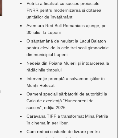
Petrila a finalizat cu succes proiectele
PNRR pentru modernizarea și dotarea
unităților de învățământ
Aventura Red Bull Romaniacs ajunge, pe
30 iulie, la Lupeni
O săptămână de neuitat la Lacul Balaton
pentru elevi de la cele trei școli gimnaziale
din municipiul Lupeni
Nedeia din Poiana Muierii și întoarcerea la
rădăcinile timpului
Intervenție promptă a salvamontiștilor în
Munții Retezat
i
Oameni speciali sărbătoriți de autorități la
Gala de excelenţă ”Hunedoreni de
succes”, ediția 2026
Caravana TIFF a transformat Mina Petrila
în cinema în aer liber.
Cum reduci costurile de livrare pentru