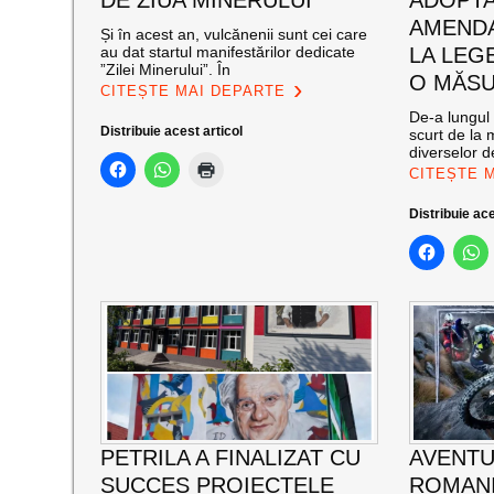
DE ZIUA MINERULUI
ADOPT
AMENDA
Și în acest an, vulcănenii sunt cei care
au dat startul manifestărilor dedicate
LA LEG
”Zilei Minerului”. În
O MĂSU
CITEȘTE MAI DEPARTE
De-a lungul 
Distribuie acest articol
scurt de la 
diverselor de
CITEȘTE 
Distribuie ace
PETRILA A FINALIZAT CU
AVENTU
SUCCES PROIECTELE
ROMANI