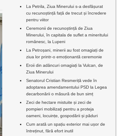
La Petrila, Ziua Minerului s-a desfășurat
cu recunoștință față de trecut și încredere
pentru viitor
Ceremonii de recunoștință de Ziua
Minerului, în capitala de suflet a mineritului
românesc, la Lupeni
La Petroșani, minerii au fost omagiați de
ziua lor printr-o emoționantă ceremonie
Eroii din adâncuri omagiați la Vulcan, de
Ziua Minerului
Senatorul Cristian Resmeriță vede în
adoptarea amendamentului PSD la Legea
decarbonării o măsură de bun simț
Zeci de hectare mistuite și zeci de
pompieri mobilizați pentru a proteja
oameni, locuințe, gospodării și păduri
Cum arată un spațiu exterior mai ușor de
întreținut, fără efort inutil