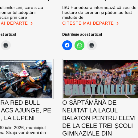
ultimilor ani, care s-au
ISU Hunedoara informează că zeci de
momentul adoptării
hectare de terenuri și păduri au fost
cizii prin care
mistuite de
MAI DEPARTE
CITEȘTE MAI DEPARTE
st articol
Distribuie acest articol
RA RED BULL
O SĂPTĂMÂNĂ DE
ACS AJUNGE, PE
NEUITAT LA LACUL
E, LA LUPENI
BALATON PENTRU ELEVI
DE LA CELE TREI ȘCOLI
0 iulie 2026, municipiul
na Straja vor deveni din
GIMNAZIALE DIN