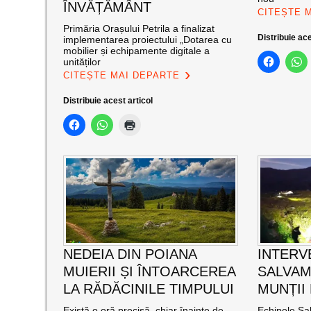
ÎNVĂȚĂMÂNT
CITEȘTE 
Primăria Orașului Petrila a finalizat
Distribuie ace
implementarea proiectului „Dotarea cu
mobilier și echipamente digitale a
unităților
CITEȘTE MAI DEPARTE
Distribuie acest articol
NEDEIA DIN POIANA
INTERV
MUIERII ȘI ÎNTOARCEREA
SALVAM
LA RĂDĂCINILE TIMPULUI
MUNȚII
Există o oră precisă, chiar înainte de
Echipele Sal