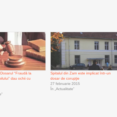
n Dosarul “Fraudă la
Spitalul din Zam este implicat într-un
ilului” dau ochii cu
dosar de corupţie
27 februarie 2015
În „Actualitate”
e”