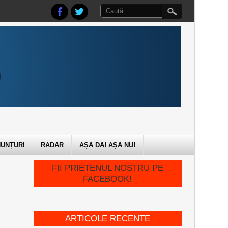
UNȚURI
RADAR
AȘA DA! AȘA NU!
FII PRIETENUL NOSTRU PE
FACEBOOK!
ARTICOLE RECENTE