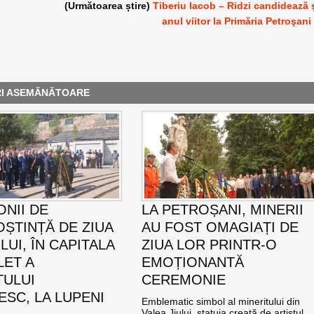
(Următoarea știre)
Tiberiu Iacob – Ridzi candidează 
anul viitor la Primăria Petroşani
RI ASEMĂNĂTOARE
NII DE
LA PETROȘANI, MINERII
ȘTINȚĂ DE ZIUA
AU FOST OMAGIAȚI DE
UI, ÎN CAPITALA
ZIUA LOR PRINTR-O
LET A
EMOȚIONANTĂ
TULUI
CEREMONIE
SC, LA LUPENI
Emblematic simbol al mineritului din
Valea Jiului, statuia creată de artistul