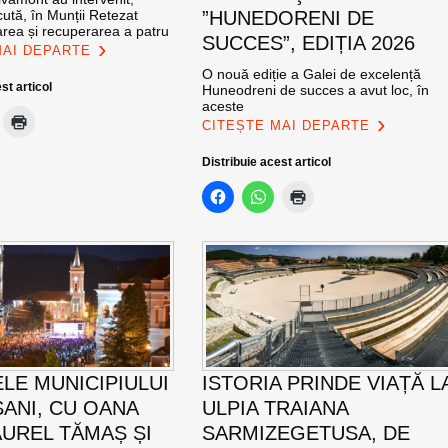
ută, în Munții Retezat
”HUNEDORENI DE
area și recuperarea a patru
SUCCES”, EDIȚIA 2026
MAI DEPARTE
O nouă ediție a Galei de excelență
st articol
Huneodreni de succes a avut loc, în
aceste
CITEȘTE MAI DEPARTE
Distribuie acest articol
ELE MUNICIPIULUI
ISTORIA PRINDE VIAȚĂ L
ANI, CU OANA
ULPIA TRAIANA
AUREL TĂMAȘ ȘI
SARMIZEGETUSA, DE