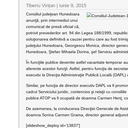
Tiberiu Vințan
|
iunie 9, 2015
Consiliul judeţean Hunedoara
anunţă, prin intermediul unui
comunicat de presă oficial că,
potrivit prevederilor art. 94 din Legea 188/1999, republi
soluţionarea definitivă a cauzei pentru care au fost trimiş
judeţului Hunedoara, Georgescu Monica, director general 
Hunedoara, Ştefan Mihaela Dorina, şef Serviciu administra
În funcţiile publice devenite astfel vacantate temporar a
aferente acestor funcţii. Astfel, pentru funcţia de secreta
executiv la Direcţia Administraţie Publică Locală (DAPL)
Similar, pe funcţia de director executiv DAPL va fi pro
cadrul Serviciului juridic, contencios şi relaţii cu consiliile
publice ATOP va fi ocupată de doamna Carmen Henţ, consi
De asemenea, la conducerea Direcţiei Generale de Asis
doamna Sorina Carmen Grama, director general adjunct în
[slideshow_deploy id=’13837′]