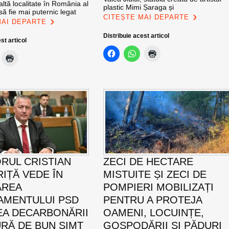
altă localitate în România al
plastic Mimi Șaraga și
ă fie mai puternic legat
CITEȘTE MAI DEPARTE
MAI DEPARTE
Distribuie acest articol
st articol
RUL CRISTIAN
ZECI DE HECTARE
IȚĂ VEDE ÎN
MISTUITE ȘI ZECI DE
AREA
POMPIERI MOBILIZAȚI
MENTULUI PSD
PENTRU A PROTEJA
EA DECARBONĂRII
OAMENI, LOCUINȚE,
RĂ DE BUN SIMȚ
GOSPODĂRII ȘI PĂDURI