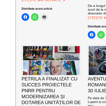
CITEȘTE MAI DEPARTE
De-a lungul 
Distribuie acest articol
scurt de la 
diverselor de
CITEȘTE 
Distribuie ace
PETRILA A FINALIZAT CU
AVENTU
SUCCES PROIECTELE
ROMANI
PNRR PENTRU
30 IULI
MODERNIZAREA ȘI
Pe data de 3
DOTAREA UNITĂȚILOR DE
Lupeni și zo
nou