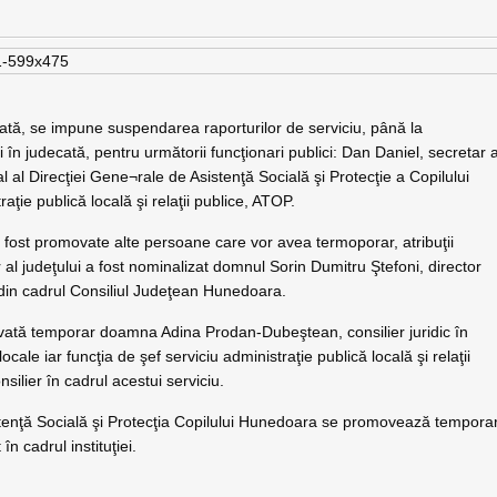
cată, se impune suspendarea raporturilor de serviciu, până la
i în judecată, pentru următorii funcţionari publici: Dan Daniel, secretar a
al Direcţiei Gene¬rale de Asistenţă Socială şi Protecţie a Copilului
ţie publică locală şi relaţii publice, ATOP.
u fost promovate alte persoane care vor avea termoporar, atribuţii
r al judeţului a fost nominalizat domnul Sorin Dumitru Ştefoni, director
 din cadrul Consiliul Judeţean Hunedoara.
movată temporar doamna Adina Prodan-Dubeştean, consilier juridic în
 locale iar funcţia de şef serviciu administraţie publică locală şi relaţii
lier în cadrul acestui serviciu.
tenţă Socială şi Protecţia Copilului Hunedoara se promovează tempora
 cadrul instituţiei.