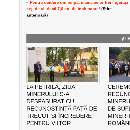
«
Pentru ucidere din culpă, mama celor trei îngeraşi
arşi de vii riscă 7,6 ani de închisoare!
(Știre
anterioară)
ȘTI
LA PETRILA, ZIUA
CEREMO
MINERULUI S-A
RECUNO
DESFĂȘURAT CU
MINERUL
RECUNOȘTINȚĂ FAȚĂ DE
DE SUF
TRECUT ȘI ÎNCREDERE
MINERI
PENTRU VIITOR
ROMÂNE