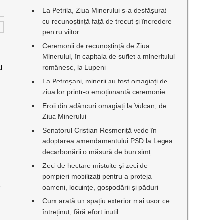
La Petrila, Ziua Minerului s-a desfășurat
cu recunoștință față de trecut și încredere
pentru viitor
Ceremonii de recunoștință de Ziua
Minerului, în capitala de suflet a mineritului
l
românesc, la Lupeni
La Petroșani, minerii au fost omagiați de
ziua lor printr-o emoționantă ceremonie
Eroii din adâncuri omagiați la Vulcan, de
Ziua Minerului
Senatorul Cristian Resmeriță vede în
adoptarea amendamentului PSD la Legea
decarbonării o măsură de bun simț
Zeci de hectare mistuite și zeci de
pompieri mobilizați pentru a proteja
r
oameni, locuințe, gospodării și păduri
Cum arată un spațiu exterior mai ușor de
întreținut, fără efort inutil