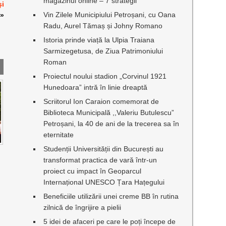
magazinul online – 7 strategii
şi
Vin Zilele Municipiului Petroșani, cu Oana
»
Radu, Aurel Tămaș și Johny Romano
Istoria prinde viață la Ulpia Traiana
Sarmizegetusa, de Ziua Patrimoniului
Roman
Proiectul noului stadion „Corvinul 1921
Hunedoara” intră în linie dreaptă
Scriitorul Ion Caraion comemorat de
Biblioteca Municipală ,,Valeriu Butulescu”
Petroșani, la 40 de ani de la trecerea sa în
eternitate
Studenții Universității din București au
transformat practica de vară într-un
proiect cu impact în Geoparcul
Internațional UNESCO Țara Hațegului
Beneficiile utilizării unei creme BB în rutina
zilnică de îngrijire a pielii
5 idei de afaceri pe care le poți începe de