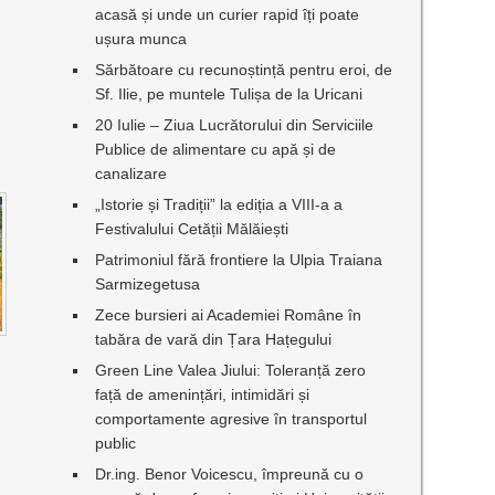
acasă și unde un curier rapid îți poate
ușura munca
Sărbătoare cu recunoștință pentru eroi, de
Sf. Ilie, pe muntele Tulișa de la Uricani
20 Iulie – Ziua Lucrătorului din Serviciile
Publice de alimentare cu apă și de
canalizare
„Istorie și Tradiții” la ediția a VIII-a a
Festivalului Cetății Mălăiești
Patrimoniul fără frontiere la Ulpia Traiana
Sarmizegetusa
Zece bursieri ai Academiei Române în
tabăra de vară din Țara Hațegului
Green Line Valea Jiului: Toleranță zero
față de amenințări, intimidări și
comportamente agresive în transportul
public
Dr.ing. Benor Voicescu, împreună cu o