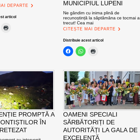
MUNICIPIUL LUPENI
MAI DEPARTE
Ne gândim cu inima plină de
st articol
recunoștință la săptămâna ce tocmai a
trecut! Cea mai
CITEȘTE MAI DEPARTE
Distribuie acest articol
ENȚIE PROMPTĂ A
OAMENI SPECIALI
ONTIȘTILOR ÎN
SĂRBĂTORIȚI DE
 RETEZAT
AUTORITĂȚI LA GALA DE
EXCELENŢĂ
vamont au intervenit,