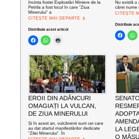
Incinta fostei Exploatări Miniere de la
Nu există o 
Petrila a fost locul în care ”Ziua
cărei nume s
Minerului” a
CITEȘTE 
CITEȘTE MAI DEPARTE
Distribuie ace
Distribuie acest articol
EROII DIN ADÂNCURI
SENATO
OMAGIAȚI LA VULCAN,
RESMER
DE ZIUA MINERULUI
ADOPT
AMENDA
Și în acest an, vulcănenii sunt cei care
au dat startul manifestărilor dedicate
LA LEG
”Zilei Minerului”. În
O MĂSU