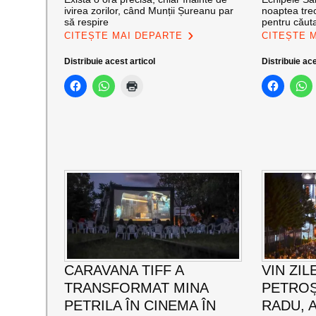
ivirea zorilor, când Munții Șureanu par
noaptea trec
să respire
pentru căut
CITEȘTE MAI DEPARTE
CITEȘTE 
Distribuie acest articol
Distribuie ace
CARAVANA TIFF A
VIN ZIL
TRANSFORMAT MINA
PETROȘ
PETRILA ÎN CINEMA ÎN
RADU, 