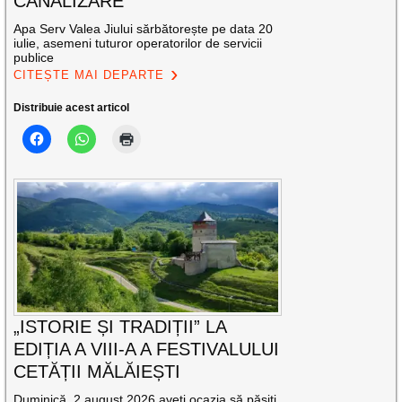
CANALIZARE
Apa Serv Valea Jiului sărbătorește pe data 20
iulie, asemeni tuturor operatorilor de servicii
publice
CITEȘTE MAI DEPARTE
Distribuie acest articol
„ISTORIE ȘI TRADIȚII” LA
EDIȚIA A VIII-A A FESTIVALULUI
CETĂȚII MĂLĂIEȘTI
Duminică, 2 august 2026 aveți ocazia să pășiți