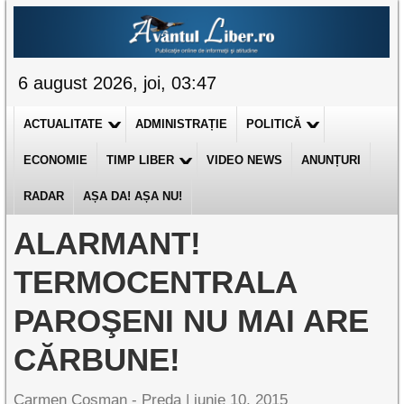
6 august 2026, joi, 03:47
ACTUALITATE
ADMINISTRAȚIE
POLITICĂ
ECONOMIE
TIMP LIBER
VIDEO NEWS
ANUNȚURI
RADAR
AȘA DA! AȘA NU!
ALARMANT!
TERMOCENTRALA
PAROŞENI NU MAI ARE
CĂRBUNE!
Carmen Cosman - Preda |
iunie 10, 2015