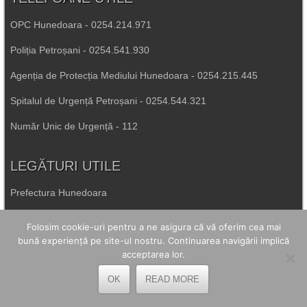
OPC Hunedoara - 0254.214.971
Poliția Petroșani - 0254.541.930
Agenția de Protecția Mediului Hunedoara - 0254.215.445
Spitalul de Urgență Petroșani - 0254.544.321
Număr Unic de Urgență - 112
LEGĂTURI UTILE
Prefectura Hunedoara
Poliția Română
Folosim cookie-uri pentru a ne asigura că vă oferim cea mai
bună experiență pe site-ul nostru. Continuarea navigării implică
Inspectoratul Școlar Hunedoara
acceptarea lor.
Consiliul Județean Hunedoara
OK
READ MORE
Primăria Petrila