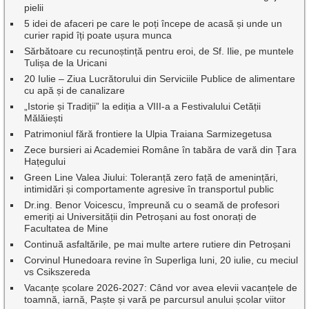
pielii
5 idei de afaceri pe care le poți începe de acasă și unde un
curier rapid îți poate ușura munca
Sărbătoare cu recunoștință pentru eroi, de Sf. Ilie, pe muntele
Tulișa de la Uricani
20 Iulie – Ziua Lucrătorului din Serviciile Publice de alimentare
cu apă și de canalizare
„Istorie și Tradiții” la ediția a VIII-a a Festivalului Cetății
Mălăiești
Patrimoniul fără frontiere la Ulpia Traiana Sarmizegetusa
Zece bursieri ai Academiei Române în tabăra de vară din Țara
Hațegului
Green Line Valea Jiului: Toleranță zero față de amenințări,
intimidări și comportamente agresive în transportul public
Dr.ing. Benor Voicescu, împreună cu o seamă de profesori
emeriți ai Universității din Petroșani au fost onorați de
Facultatea de Mine
Continuă asfaltările, pe mai multe artere rutiere din Petroșani
Corvinul Hunedoara revine în Superliga luni, 20 iulie, cu meciul
vs Csikszereda
Vacanțe școlare 2026-2027: Când vor avea elevii vacanțele de
toamnă, iarnă, Paște și vară pe parcursul anului școlar viitor