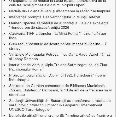
O săptămână de neuitat la Lacul Balaton pentru elevi de la
cele trei școli gimnaziale din municipiul Lupeni
Nedeia din Poiana Muierii și întoarcerea la rădăcinile timpului
Intervenție promptă a salvamontiștilor în Munții Retezat
Oameni speciali sărbătoriți de autorități la Gala de excelenţă
”Hunedoreni de succes”, ediția 2026
Caravana TIFF a transformat Mina Petrila în cinema în aer
liber.
Cum reduci costurile de livrare pentru magazinul online – 7
strategii
Vin Zilele Municipiului Petroșani, cu Oana Radu, Aurel Tămaș
și Johny Romano
Istoria prinde viață la Ulpia Traiana Sarmizegetusa, de Ziua
Patrimoniului Roman
Proiectul noului stadion „Corvinul 1921 Hunedoara” intră în
linie dreaptă
Scriitorul Ion Caraion comemorat de Biblioteca Municipală
,,Valeriu Butulescu” Petroșani, la 40 de ani de la trecerea sa în
eternitate
Studenții Universității din București au transformat practica de
vară într-un proiect cu impact în Geoparcul Internațional
UNESCO Țara Hațegului
Beneficiile utilizării unei creme BB în rutina zilnică de îngrijire a