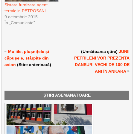
Sistare furnizare agent
termic in PETROSANI
9 octombrie 2015
În „Comunicate”
«
Moliile, ploşniţele şi
(Următoarea știre)
JUNII
căpuşele, stârpite din
PETRILENI VOR PREZENTA
avion
(Știre anterioară)
DANSURI VECHI DE 100 DE
ANI ÎN ANKARA
»
ȘTIRI ASEMĂNĂTOARE