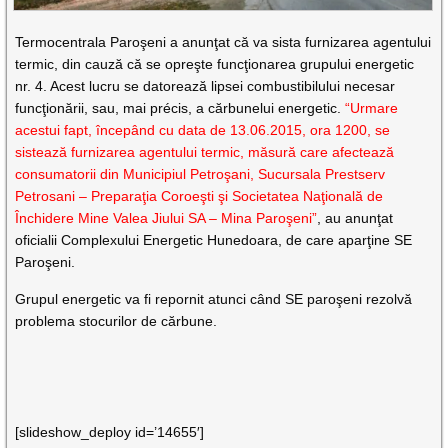
Termocentrala Paroşeni a anunţat că va sista furnizarea agentului
termic, din cauză că se opreşte funcţionarea grupului energetic
nr. 4. Acest lucru se datorează lipsei combustibilului necesar
funcţionării, sau, mai précis, a cărbunelui energetic.
“Urmare
acestui fapt, începând cu data de 13.06.2015, ora 1200, se
sistează furnizarea agentului termic, măsură care afectează
consumatorii din Municipiul Petroşani, Sucursala Prestserv
Petrosani – Preparaţia Coroeşti şi Societatea Naţională de
Închidere Mine Valea Jiului SA – Mina Paroşeni”
, au anunţat
oficialii Complexului Energetic Hunedoara, de care aparţine SE
Paroşeni.
Grupul energetic va fi repornit atunci când SE paroşeni rezolvă
problema stocurilor de cărbune.
[slideshow_deploy id=’14655′]