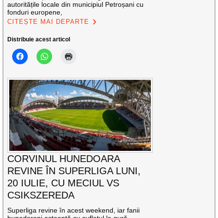
autoritățile locale din municipiul Petroșani cu
fonduri europene,
CITEȘTE MAI DEPARTE
Distribuie acest articol
CORVINUL HUNEDOARA
REVINE ÎN SUPERLIGA LUNI,
20 IULIE, CU MECIUL VS
CSIKSZEREDA
Superliga revine în acest weekend, iar fanii
hunedoreni așteaptă cu sufletul la gură