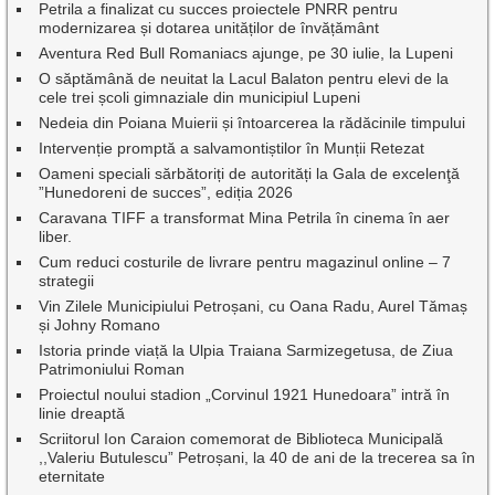
Petrila a finalizat cu succes proiectele PNRR pentru
modernizarea și dotarea unităților de învățământ
Aventura Red Bull Romaniacs ajunge, pe 30 iulie, la Lupeni
O săptămână de neuitat la Lacul Balaton pentru elevi de la
cele trei școli gimnaziale din municipiul Lupeni
Nedeia din Poiana Muierii și întoarcerea la rădăcinile timpului
Intervenție promptă a salvamontiștilor în Munții Retezat
Oameni speciali sărbătoriți de autorități la Gala de excelenţă
”Hunedoreni de succes”, ediția 2026
Caravana TIFF a transformat Mina Petrila în cinema în aer
liber.
Cum reduci costurile de livrare pentru magazinul online – 7
strategii
Vin Zilele Municipiului Petroșani, cu Oana Radu, Aurel Tămaș
și Johny Romano
Istoria prinde viață la Ulpia Traiana Sarmizegetusa, de Ziua
Patrimoniului Roman
Proiectul noului stadion „Corvinul 1921 Hunedoara” intră în
linie dreaptă
Scriitorul Ion Caraion comemorat de Biblioteca Municipală
,,Valeriu Butulescu” Petroșani, la 40 de ani de la trecerea sa în
eternitate