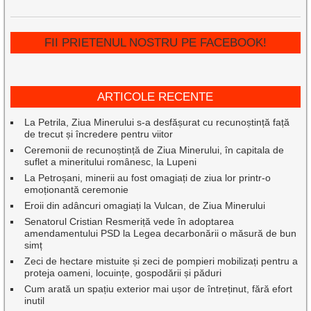
FII PRIETENUL NOSTRU PE FACEBOOK!
ARTICOLE RECENTE
La Petrila, Ziua Minerului s-a desfășurat cu recunoștință față
de trecut și încredere pentru viitor
Ceremonii de recunoștință de Ziua Minerului, în capitala de
suflet a mineritului românesc, la Lupeni
La Petroșani, minerii au fost omagiați de ziua lor printr-o
emoționantă ceremonie
Eroii din adâncuri omagiați la Vulcan, de Ziua Minerului
Senatorul Cristian Resmeriță vede în adoptarea
amendamentului PSD la Legea decarbonării o măsură de bun
simț
Zeci de hectare mistuite și zeci de pompieri mobilizați pentru a
proteja oameni, locuințe, gospodării și păduri
Cum arată un spațiu exterior mai ușor de întreținut, fără efort
inutil