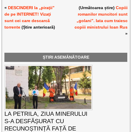
«
DESCINDERI la „piraţii”
(Următoarea știre)
Copiii
de pe INTERNET! Vizaţi
romanilor muncitori sunt
sunt cei care descarcă
„golani”. Iata cum traiesc
torrente
(Știre anterioară)
copiii ministrului Ioan Rus
»
ȘTIRI ASEMĂNĂTOARE
LA PETRILA, ZIUA MINERULUI
S-A DESFĂȘURAT CU
RECUNOȘTINȚĂ FAȚĂ DE