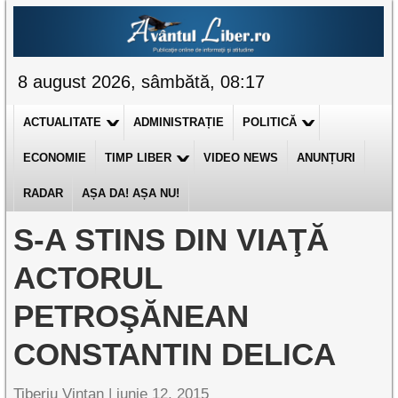
8 august 2026, sâmbătă, 08:17
ACTUALITATE
ADMINISTRAȚIE
POLITICĂ
ECONOMIE
TIMP LIBER
VIDEO NEWS
ANUNȚURI
RADAR
AȘA DA! AȘA NU!
S-A STINS DIN VIAŢĂ
ACTORUL
PETROŞĂNEAN
CONSTANTIN DELICA
Tiberiu Vințan
|
iunie 12, 2015