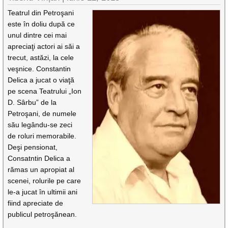
Teatrul din Petroşani
este în doliu după ce
unul dintre cei mai
apreciaţi actori ai săi a
trecut, astăzi, la cele
veşnice. Constantin
Delica a jucat o viaţă
pe scena Teatrului „Ion
D. Sârbu” de la
Petroşani, de numele
său legându-se zeci
de roluri memorabile.
Deşi pensionat,
Consatntin Delica a
rămas un apropiat al
scenei, rolurile pe care
le-a jucat în ultimii ani
fiind apreciate de
publicul petroşănean.