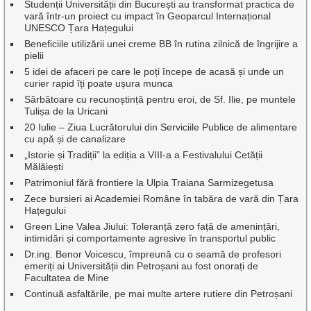
Studenții Universității din București au transformat practica de
vară într-un proiect cu impact în Geoparcul Internațional
UNESCO Țara Hațegului
Beneficiile utilizării unei creme BB în rutina zilnică de îngrijire a
pielii
5 idei de afaceri pe care le poți începe de acasă și unde un
curier rapid îți poate ușura munca
Sărbătoare cu recunoștință pentru eroi, de Sf. Ilie, pe muntele
Tulișa de la Uricani
20 Iulie – Ziua Lucrătorului din Serviciile Publice de alimentare
cu apă și de canalizare
„Istorie și Tradiții” la ediția a VIII-a a Festivalului Cetății
Mălăiești
Patrimoniul fără frontiere la Ulpia Traiana Sarmizegetusa
Zece bursieri ai Academiei Române în tabăra de vară din Țara
Hațegului
Green Line Valea Jiului: Toleranță zero față de amenințări,
intimidări și comportamente agresive în transportul public
Dr.ing. Benor Voicescu, împreună cu o seamă de profesori
emeriți ai Universității din Petroșani au fost onorați de
Facultatea de Mine
Continuă asfaltările, pe mai multe artere rutiere din Petroșani