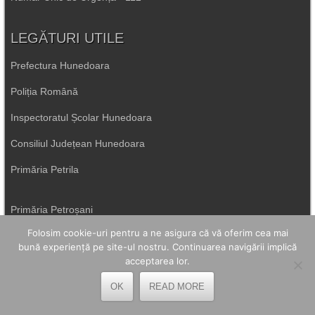
LEGĂTURI UTILE
Prefectura Hunedoara
Poliția Română
Inspectoratul Școlar Hunedoara
Consiliul Județean Hunedoara
Primăria Petrila
Primăria Petroșani
Folosim cookie-uri pentru a ne asigura că vă oferim cea mai
Primăria Aninoasa
bună experiență pe site-ul nostru. Continuarea navigării implică
acceptarea lor.
Primăria Lupeni
OK
READ MORE
Direcția de Sănătate Hunedoara
Primăria Uricani