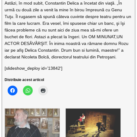
Astăzi, în mod subit, Constantin Delica a încetat din viaţă. „În
urmă cu două zile a venit la mine în birou împreună cu Genu
Tuţu. Îl rugasem să spună câteva cuvinte despre teatru pentru un
film la care lucram. Era vesel, îmi spusese chiar un banc, şi îşi
făcea probleme că nu sunt aici de ziua mea să-mi ofere un
buchet de flori. Astazi a plecat la îngeri. Un OM MINUNAT,UN
ACTOR DESĂVÂRŞIT. În inima noastră va rămane domnu Rozu
iar pe afiş Delica Constantin. Drum bun si lumină, maestre!” a
declarat Nicoleta Bolcă, diorectorul teatrului din Petroşani.
[slideshow_deploy id=’13842′]
Distribuie acest articol