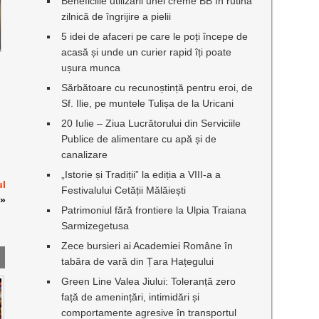
Beneficiile utilizării unei creme BB în rutina
zilnică de îngrijire a pielii
5 idei de afaceri pe care le poți începe de
acasă și unde un curier rapid îți poate
ușura munca
Sărbătoare cu recunoștință pentru eroi, de
Sf. Ilie, pe muntele Tulișa de la Uricani
20 Iulie – Ziua Lucrătorului din Serviciile
Publice de alimentare cu apă și de
canalizare
„Istorie și Tradiții” la ediția a VIII-a a
ul
Festivalului Cetății Mălăiești
»
Patrimoniul fără frontiere la Ulpia Traiana
Sarmizegetusa
Zece bursieri ai Academiei Române în
tabăra de vară din Țara Hațegului
Green Line Valea Jiului: Toleranță zero
față de amenințări, intimidări și
comportamente agresive în transportul