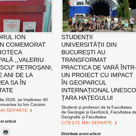
ORUL ION
STUDENȚII
ON COMEMORAT
UNIVERSITĂȚII DIN
LIOTECA
BUCUREȘTI AU
PALĂ ,,VALERIU
TRANSFORMAT
SCU” PETROȘANI,
PRACTICA DE VARĂ ÎNTR
E ANI DE LA
UN PROIECT CU IMPACT
EA SA ÎN
ÎN GEOPARCUL
TATE
INTERNAȚIONAL UNESC
ȚARA HAȚEGULUI
ulie 2026, se împlinesc 40
 moartea lui Ion Caraion
Studenți și profesori de la Facultatea
MAI DEPARTE
de Geologie și Geofizică, Facultatea d
Geografie și Facultatea
st articol
CITEȘTE MAI DEPARTE
Distribuie acest articol