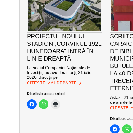
PROIECTUL NOULUI
SCRIIT
STADION „CORVINUL 1921
CARAI
HUNEDOARA” INTRĂ ÎN
DE BIB
LINIE DREAPTĂ
MUNICI
BUTULE
La sediul Companiei Naţionale de
Investiţii, au avut loc marți, 21 iulie
LA 40 D
2026, discuții pe
TRECER
CITEȘTE MAI DEPARTE
ETERNI
Distribuie acest articol
Astăzi, 21 i
de ani de la
CITEȘTE 
Distribuie ace