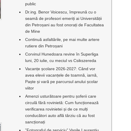
public
Dr.ing. Benor Voicescu, împreună cu o
seamă de profesori emeriți ai Universității
din Petroșani au fost onorați de Facultatea
de Mine
Continuă asfaltările, pe mai multe artere
rutiere din Petroșani
Corvinul Hunedoara revine în Superliga
luni, 20 iulie, cu meciul vs Csikszereda
Vacanțe școlare 2026-2027: Când vor
avea elevii vacanțele de toamnă, iarnă,
Paște și vară pe parcursul anului școlar
viitor
Amenzi usturătoare pentru șoferii care
circulă fără rovinietă: Cum funcționează
verificarea rovinietei și de ce mulți
conducători auto află târziu că au fost
sancționați
”Fotograful de serviciu” Vasile Laurențiu