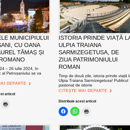
ELE MUNICIPIULUI
ISTORIA PRINDE VIAȚĂ L
ANI, CU OANA
ULPIA TRAIANA
AUREL TĂMAȘ ȘI
SARMIZEGETUSA, DE
 ROMANO
ZIUA PATRIMONIULUI
ROMAN
24 – 26 iulie 2024, în
c al Petroșaniului se va
Timp de două zile, istoria prinde viață l
Ulpia Traiana Sarmizegetusa! Publicul
MAI DEPARTE
pasionat de istorie
CITEȘTE MAI DEPARTE
st articol
Distribuie acest articol