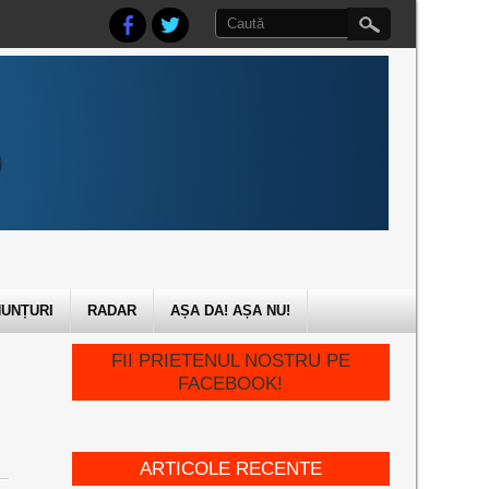
UNȚURI
RADAR
AȘA DA! AȘA NU!
FII PRIETENUL NOSTRU PE
FACEBOOK!
ARTICOLE RECENTE