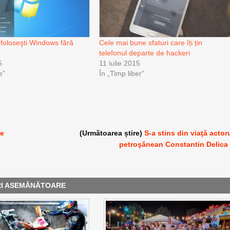
 foloseşti Windows fără
Cele mai bune sfaturi care îți țin
telefonul departe de hackeri
5
11 iulie 2015
e”
În „Timp liber”
ge
(Următoarea știre)
S-a stins din viaţă actor
petroşănean Constantin Delica
RI ASEMĂNĂTOARE