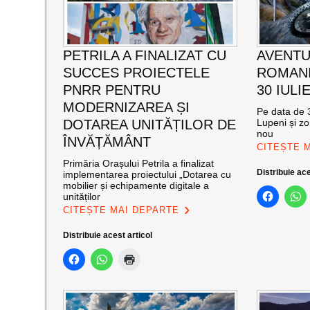
PETRILA A FINALIZAT CU
AVENTU
SUCCES PROIECTELE
ROMANI
PNRR PENTRU
30 IULI
MODERNIZAREA ȘI
Pe data de 3
DOTAREA UNITĂȚILOR DE
Lupeni și zo
nou
ÎNVĂȚĂMÂNT
CITEȘTE 
Primăria Orașului Petrila a finalizat
Distribuie ace
implementarea proiectului „Dotarea cu
mobilier și echipamente digitale a
unităților
CITEȘTE MAI DEPARTE
Distribuie acest articol