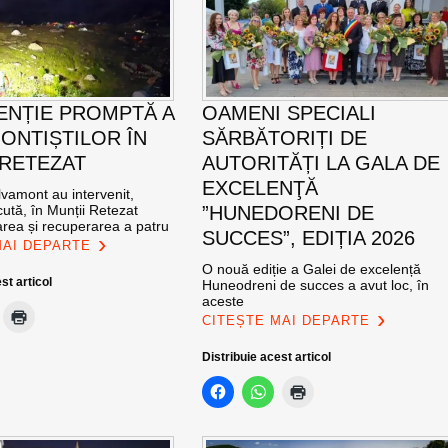
ENȚIE PROMPTĂ A
OAMENI SPECIALI
ONTIȘTILOR ÎN
SĂRBĂTORIȚI DE
 RETEZAT
AUTORITĂȚI LA GALA DE
EXCELENŢĂ
vamont au intervenit,
ută, în Munții Retezat
”HUNEDORENI DE
area și recuperarea a patru
SUCCES”, EDIȚIA 2026
MAI DEPARTE
O nouă ediție a Galei de excelență
st articol
Huneodreni de succes a avut loc, în
aceste
CITEȘTE MAI DEPARTE
Distribuie acest articol