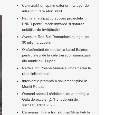
Cum arată un spațiu exterior mai ușor de
întreținut, fără efort inutil
Petrila a finalizat cu succes proiectele
PNRR pentru modernizarea și dotarea
unităților de învățământ
Aventura Red Bull Romaniacs ajunge, pe
30 iulie, la Lupeni
O săptămână de neuitat la Lacul Balaton
pentru elevi de la cele trei școli gimnaziale
din municipiul Lupeni
Nedeia din Poiana Muierii și întoarcerea la
rădăcinile timpului
Intervenție promptă a salvamontiștilor în
Munții Retezat
Oameni speciali sărbătoriți de autorități la
Gala de excelenţă ”Hunedoreni de
succes”, ediția 2026
Caravana TIFF a transformat Mina Petrila