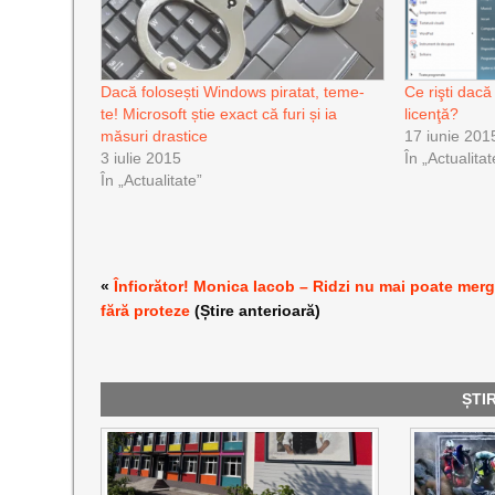
Dacă folosești Windows piratat, teme-
Ce rişti dacă
te! Microsoft știe exact că furi și ia
licenţă?
măsuri drastice
17 iunie 201
3 iulie 2015
În „Actualitat
În „Actualitate”
«
Înfiorător! Monica Iacob – Ridzi nu mai poate mer
fără proteze
(Știre anterioară)
ȘTI