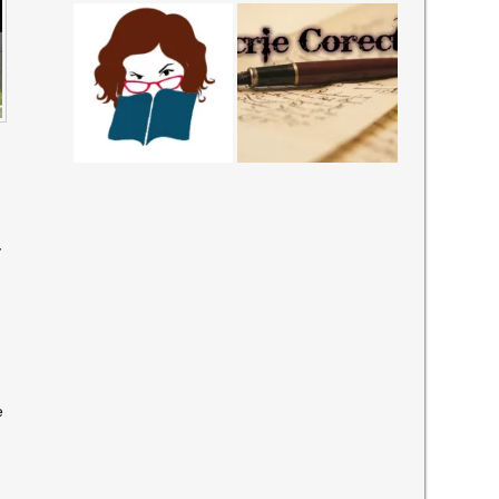
-
O
e