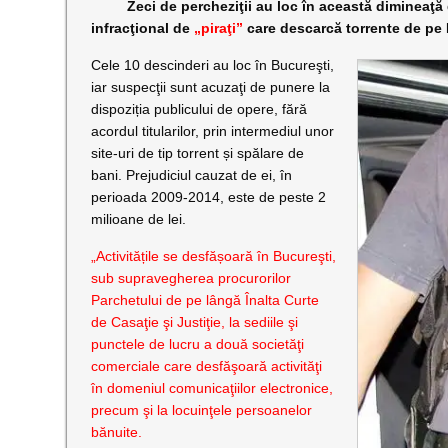
Zeci de percheziţii au loc în această dimineaţă de 
infracţional de
„piraţi”
care descarcă torrente de pe I
Cele 10 descinderi au loc în Bucureşti,
iar suspecţii sunt acuzaţi de punere la
dispoziția publicului de opere, fără
acordul titularilor, prin intermediul unor
site-uri de tip torrent și spălare de
bani. Prejudiciul cauzat de ei, în
perioada 2009-2014, este de peste 2
milioane de lei.
„Activitățile se desfășoară în Bucureşti,
sub supravegherea procurorilor
Parchetului de pe lângă Înalta Curte
de Casaţie şi Justiţie, la sediile şi
punctele de lucru a două societăţi
comerciale care desfăşoară activităţi
în domeniul comunicaţiilor electronice,
precum şi la locuinţele persoanelor
bănuite.