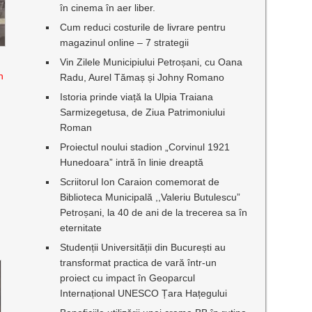
în cinema în aer liber.
Cum reduci costurile de livrare pentru
magazinul online – 7 strategii
Vin Zilele Municipiului Petroșani, cu Oana
n
Radu, Aurel Tămaș și Johny Romano
Istoria prinde viață la Ulpia Traiana
Sarmizegetusa, de Ziua Patrimoniului
Roman
Proiectul noului stadion „Corvinul 1921
Hunedoara” intră în linie dreaptă
Scriitorul Ion Caraion comemorat de
Biblioteca Municipală ,,Valeriu Butulescu”
Petroșani, la 40 de ani de la trecerea sa în
eternitate
Studenții Universității din București au
transformat practica de vară într-un
proiect cu impact în Geoparcul
Internațional UNESCO Țara Hațegului