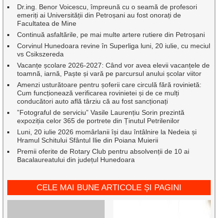
Dr.ing. Benor Voicescu, împreună cu o seamă de profesori
emeriți ai Universității din Petroșani au fost onorați de
Facultatea de Mine
Continuă asfaltările, pe mai multe artere rutiere din Petroșani
Corvinul Hunedoara revine în Superliga luni, 20 iulie, cu meciul
vs Csikszereda
Vacanțe școlare 2026-2027: Când vor avea elevii vacanțele de
toamnă, iarnă, Paște și vară pe parcursul anului școlar viitor
Amenzi usturătoare pentru șoferii care circulă fără rovinietă:
Cum funcționează verificarea rovinietei și de ce mulți
conducători auto află târziu că au fost sancționați
”Fotograful de serviciu” Vasile Laurențiu Sorin prezintă
expoziția celor 365 de portrete din Ținutul Petrilenilor
Luni, 20 iulie 2026 momârlanii își dau întâlnire la Nedeia și
Hramul Schitului Sfântul Ilie din Poiana Muierii
Premii oferite de Rotary Club pentru absolvenții de 10 ai
Bacalaureatului din județul Hunedoara
CELE MAI BUNE ARTICOLE ȘI PAGINI