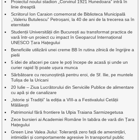
Proiectul noului stadion „Corvinul 1921 Hunedoara” intră în
linie dreaptă
Scriitorul Ion Caraion comemorat de Biblioteca Municipală
,,Valeriu Butulescu” Petroșani, la 40 de ani de la trecerea sa în
eternitate
Studenții Universității din București au transformat practica de
vară într-un proiect cu impact în Geoparcul Internațional
UNESCO Țara Hațegului
Beneficiile utilizării unei creme BB în rutina zilnică de îngrijire a
pielii
5 idei de afaceri pe care le poți începe de acasă și unde un
curier rapid îți poate ușura munca
Sărbătoare cu recunoștință pentru eroi, de Sf. Ilie, pe muntele
Tulișa de la Uricani
20 Iulie – Ziua Lucrătorului din Serviciile Publice de alimentare
cu apă și de canalizare
„Istorie și Tradiții” la ediția a VIII-a a Festivalului Cetății
Mălăiești
Patrimoniul fără frontiere la Ulpia Traiana Sarmizegetusa
Zece bursieri ai Academiei Române în tabăra de vară din Țara
Hațegului
Green Line Valea Jiului: Toleranță zero față de amenințări,
intimidări și comportamente agresive în transportul public