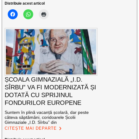
Distribuie acest articol
ȘCOALA GIMNAZIALĂ „I.D.
SÎRBU” VA FI MODERNIZATĂ ȘI
DOTATĂ CU SPRIJINUL
FONDURILOR EUROPENE
Suntem în plină vacanță școlară, dar peste
câteva săptămâni, coridoarele Școlii
Gimnaziale „I.D. Sîrbu” din
CITEȘTE MAI DEPARTE