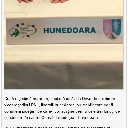
După o şedinţă maraton, mediată astăzi la Deva de doi dintre
vicepreşedinţii PNL, liberalii hunedoreni au stabilit care vor fi
consilierii judeţeni pe care-i vor susţine pentru cele trei funcţii de
conducere în cadrul Consiliului judeţean Hunedoara.
PNL Hunedoara a decis ca, pentru funcţia de preşedinte al