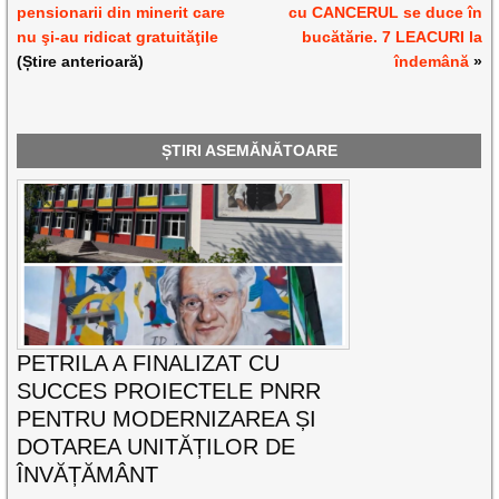
pensionarii din minerit care
cu CANCERUL se duce în
nu şi-au ridicat gratuităţile
bucătărie. 7 LEACURI la
(Știre anterioară)
îndemână
»
ȘTIRI ASEMĂNĂTOARE
PETRILA A FINALIZAT CU
SUCCES PROIECTELE PNRR
PENTRU MODERNIZAREA ȘI
DOTAREA UNITĂȚILOR DE
ÎNVĂȚĂMÂNT