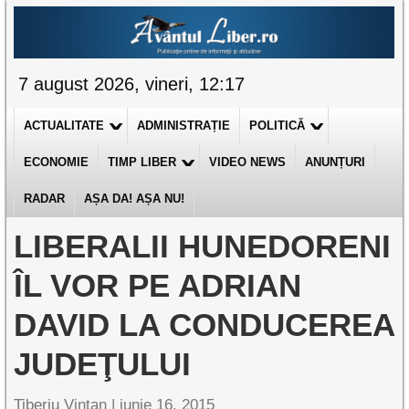
7 august 2026, vineri, 12:17
ACTUALITATE
ADMINISTRAȚIE
POLITICĂ
ECONOMIE
TIMP LIBER
VIDEO NEWS
ANUNȚURI
RADAR
AȘA DA! AȘA NU!
LIBERALII HUNEDORENI
ÎL VOR PE ADRIAN
DAVID LA CONDUCEREA
JUDEŢULUI
Tiberiu Vințan
|
iunie 16, 2015