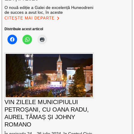
O nouă ediție a Galei de excelență Huneodreni
de succes a avut loc, în aceste
CITEȘTE MAI DEPARTE
Distribuie acest articol
VIN ZILELE MUNICIPIULUI
PETROȘANI, CU OANA RADU,
AUREL TĂMAȘ ȘI JOHNY
ROMANO
În perioada 24 – 26 iulie 2024, în Centrul Civic