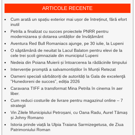
ARTICOLE RECENTE
Cum arată un spațiu exterior mai ușor de întreținut, fără efort
inutil
Petrila a finalizat cu succes proiectele PNRR pentru
modernizarea și dotarea unităților de învățământ
Aventura Red Bull Romaniacs ajunge, pe 30 iulie, la Lupeni
O săptămână de neuitat la Lacul Balaton pentru elevi de la
cele trei școli gimnaziale din municipiul Lupeni
Nedeia din Poiana Muierii și întoarcerea la rădăcinile timpului
Intervenție promptă a salvamontiștilor în Munții Retezat
Oameni speciali sărbătoriți de autorități la Gala de excelenţă
”Hunedoreni de succes”, ediția 2026
Caravana TIFF a transformat Mina Petrila în cinema în aer
liber.
Cum reduci costurile de livrare pentru magazinul online – 7
strategii
Vin Zilele Municipiului Petroșani, cu Oana Radu, Aurel Tămaș
și Johny Romano
Istoria prinde viață la Ulpia Traiana Sarmizegetusa, de Ziua
Patrimoniului Roman