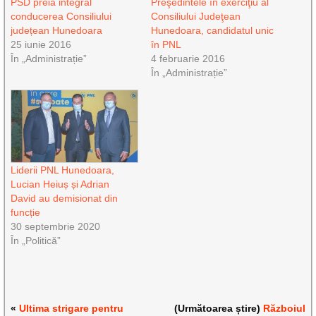
PSD preia integral
Preşedintele în exerciţiu al
conducerea Consiliului
Consiliului Judeţean
județean Hunedoara
Hunedoara, candidatul unic
25 iunie 2016
în PNL
În „Administrație”
4 februarie 2016
În „Administrație”
Liderii PNL Hunedoara,
Lucian Heiuș și Adrian
David au demisionat din
funcție
30 septembrie 2020
În „Politică”
«
Ultima strigare pentru
(Următoarea știre)
Războiul