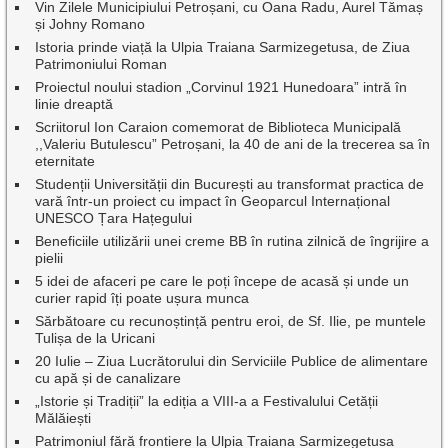
Vin Zilele Municipiului Petroșani, cu Oana Radu, Aurel Tămaș
și Johny Romano
Istoria prinde viață la Ulpia Traiana Sarmizegetusa, de Ziua
Patrimoniului Roman
Proiectul noului stadion „Corvinul 1921 Hunedoara” intră în
linie dreaptă
Scriitorul Ion Caraion comemorat de Biblioteca Municipală
,,Valeriu Butulescu” Petroșani, la 40 de ani de la trecerea sa în
eternitate
Studenții Universității din București au transformat practica de
vară într-un proiect cu impact în Geoparcul Internațional
UNESCO Țara Hațegului
Beneficiile utilizării unei creme BB în rutina zilnică de îngrijire a
pielii
5 idei de afaceri pe care le poți începe de acasă și unde un
curier rapid îți poate ușura munca
Sărbătoare cu recunoștință pentru eroi, de Sf. Ilie, pe muntele
Tulișa de la Uricani
20 Iulie – Ziua Lucrătorului din Serviciile Publice de alimentare
cu apă și de canalizare
„Istorie și Tradiții” la ediția a VIII-a a Festivalului Cetății
Mălăiești
Patrimoniul fără frontiere la Ulpia Traiana Sarmizegetusa