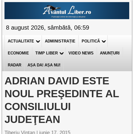
8 august 2026, sâmbătă, 06:59
ACTUALITATE
ADMINISTRAȚIE
POLITICĂ
ECONOMIE
TIMP LIBER
VIDEO NEWS
ANUNȚURI
RADAR
AȘA DA! AȘA NU!
ADRIAN DAVID ESTE
NOUL PREŞEDINTE AL
CONSILIULUI
JUDEŢEAN
Tiberiu Vințan
|
iunie 17, 2015