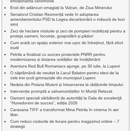
emoționantă ceremonie
Eroii din adâncuri omagiați la Vulcan, de Ziua Minerului
Senatorul Cristian Resmeriță vede în adoptarea
amendamentului PSD la Legea decarbonării o măsură de bun
simț
Zeci de hectare mistuite și zeci de pompieri mobilizați pentru a
proteja oameni, locuințe, gospodării și păduri
Cum arată un spațiu exterior mai ușor de întreținut, fără efort
inutil
Petrila a finalizat cu succes proiectele PNRR pentru
modernizarea și dotarea unităților de învățământ
Aventura Red Bull Romaniacs ajunge, pe 30 iulie, la Lupeni
O săptămână de neuitat la Lacul Balaton pentru elevi de la
cele trei școli gimnaziale din municipiul Lupeni
Nedeia din Poiana Muierii și întoarcerea la rădăcinile timpului
Intervenție promptă a salvamontiștilor în Munții Retezat
Oameni speciali sărbătoriți de autorități la Gala de excelenţă
”Hunedoreni de succes”, ediția 2026
Caravana TIFF a transformat Mina Petrila în cinema în aer
liber.
Cum reduci costurile de livrare pentru magazinul online – 7
strategii