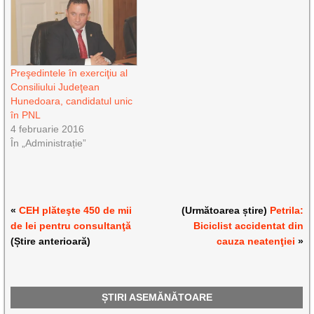
Preşedintele în exerciţiu al
Consiliului Judeţean
Hunedoara, candidatul unic
în PNL
4 februarie 2016
În „Administrație”
«
CEH plăteşte 450 de mii
(Următoarea știre)
Petrila:
de lei pentru consultanţă
Biciclist accidentat din
(Știre anterioară)
cauza neatenţiei
»
ȘTIRI ASEMĂNĂTOARE