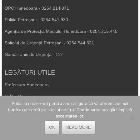
OPC Hunedoara - 0254.214.971
Poliția Petroșani - 0254.541.930
Agenția de Protecția Mediului Hunedoara - 0254.215.445
Spitalul de Urgență Petroșani - 0254.544.321
Număr Unic de Urgență - 112
LEGĂTURI UTILE
Prefectura Hunedoara
Poliția Română
Folosim cookie-uri pentru a ne asigura că vă oferim cea mai
Inspectoratul Școlar Hunedoara
bună experiență pe site-ul nostru. Continuarea navigării implică
acceptarea lor.
Consiliul Județean Hunedoara
OK
READ MORE
Primăria Petrila