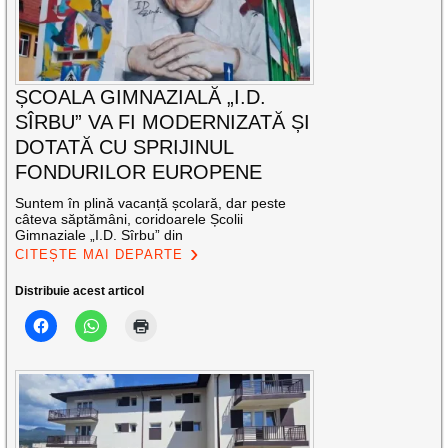
ȘCOALA GIMNAZIALĂ „I.D.
SÎRBU” VA FI MODERNIZATĂ ȘI
DOTATĂ CU SPRIJINUL
FONDURILOR EUROPENE
Suntem în plină vacanță școlară, dar peste
câteva săptămâni, coridoarele Școlii
Gimnaziale „I.D. Sîrbu” din
CITEȘTE MAI DEPARTE
Distribuie acest articol