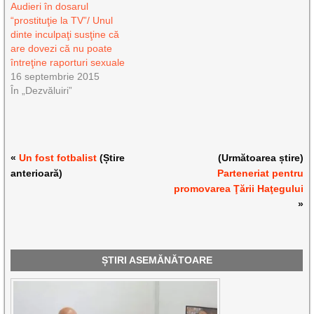
Audieri în dosarul
“prostituţie la TV”/ Unul
dinte inculpaţi susţine că
are dovezi că nu poate
întreţine raporturi sexuale
16 septembrie 2015
În „Dezvăluiri”
«
Un fost fotbalist
(Știre
(Următoarea știre)
anterioară)
Parteneriat pentru
promovarea Ţării Haţegului
»
ȘTIRI ASEMĂNĂTOARE