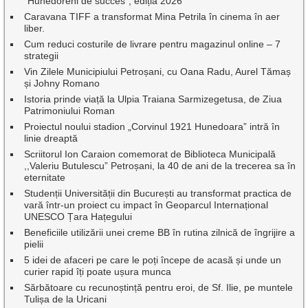
”Hunedoreni de succes”, ediția 2026
Caravana TIFF a transformat Mina Petrila în cinema în aer
liber.
Cum reduci costurile de livrare pentru magazinul online – 7
strategii
Vin Zilele Municipiului Petroșani, cu Oana Radu, Aurel Tămaș
și Johny Romano
Istoria prinde viață la Ulpia Traiana Sarmizegetusa, de Ziua
Patrimoniului Roman
Proiectul noului stadion „Corvinul 1921 Hunedoara” intră în
linie dreaptă
Scriitorul Ion Caraion comemorat de Biblioteca Municipală
,,Valeriu Butulescu” Petroșani, la 40 de ani de la trecerea sa în
eternitate
Studenții Universității din București au transformat practica de
vară într-un proiect cu impact în Geoparcul Internațional
UNESCO Țara Hațegului
Beneficiile utilizării unei creme BB în rutina zilnică de îngrijire a
pielii
5 idei de afaceri pe care le poți începe de acasă și unde un
curier rapid îți poate ușura munca
Sărbătoare cu recunoștință pentru eroi, de Sf. Ilie, pe muntele
Tulișa de la Uricani