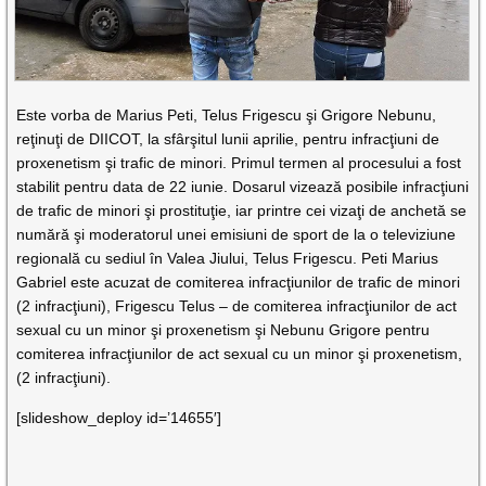
Este vorba de Marius Peti, Telus Frigescu şi Grigore Nebunu,
reţinuţi de DIICOT, la sfârşitul lunii aprilie, pentru infracţiuni de
proxenetism şi trafic de minori. Primul termen al procesului a fost
stabilit pentru data de 22 iunie. Dosarul vizează posibile infracţiuni
de trafic de minori şi prostituţie, iar printre cei vizaţi de anchetă se
numără şi moderatorul unei emisiuni de sport de la o televiziune
regională cu sediul în Valea Jiului, Telus Frigescu. Peti Marius
Gabriel este acuzat de comiterea infracţiunilor de trafic de minori
(2 infracţiuni), Frigescu Telus – de comiterea infracţiunilor de act
sexual cu un minor şi proxenetism şi Nebunu Grigore pentru
comiterea infracţiunilor de act sexual cu un minor şi proxenetism,
(2 infracţiuni).
[slideshow_deploy id=’14655′]