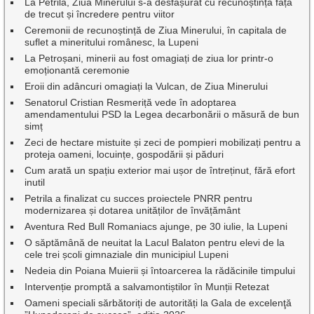
La Petrila, Ziua Minerului s-a desfășurat cu recunoștință față
de trecut și încredere pentru viitor
Ceremonii de recunoștință de Ziua Minerului, în capitala de
suflet a mineritului românesc, la Lupeni
La Petroșani, minerii au fost omagiați de ziua lor printr-o
emoționantă ceremonie
Eroii din adâncuri omagiați la Vulcan, de Ziua Minerului
Senatorul Cristian Resmeriță vede în adoptarea
amendamentului PSD la Legea decarbonării o măsură de bun
simț
Zeci de hectare mistuite și zeci de pompieri mobilizați pentru a
proteja oameni, locuințe, gospodării și păduri
Cum arată un spațiu exterior mai ușor de întreținut, fără efort
inutil
Petrila a finalizat cu succes proiectele PNRR pentru
modernizarea și dotarea unităților de învățământ
Aventura Red Bull Romaniacs ajunge, pe 30 iulie, la Lupeni
O săptămână de neuitat la Lacul Balaton pentru elevi de la
cele trei școli gimnaziale din municipiul Lupeni
Nedeia din Poiana Muierii și întoarcerea la rădăcinile timpului
Intervenție promptă a salvamontiștilor în Munții Retezat
Oameni speciali sărbătoriți de autorități la Gala de excelenţă