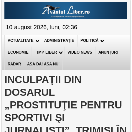
10 august 2026, luni, 02:36
ACTUALITATE
ADMINISTRAȚIE
POLITICĂ
ECONOMIE
TIMP LIBER
VIDEO NEWS
ANUNȚURI
RADAR
AȘA DA! AȘA NU!
INCULPAŢII DIN
DOSARUL
„PROSTITUŢIE PENTRU
SPORTIVI ŞI
JURNALIŞTI”, TRIMIŞI ÎN