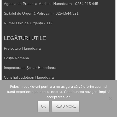
Agenția de Protecția Mediului Hunedoara - 0254.215.445
Spitalul de Urgență Petroșani - 0254.544.321
Număr Unic de Urgență - 112
LEGĂTURI UTILE
Prefectura Hunedoara
Poliția Română
Inspectoratul Școlar Hunedoara
Consiliul Județean Hunedoara
Folosim cookie-uri pentru a ne asigura că vă oferim cea mai
Primăria Petrila
bună experiență pe site-ul nostru. Continuarea navigării implică
acceptarea lor.
Primăria Petroșani
OK
READ MORE
Primăria Aninoasa