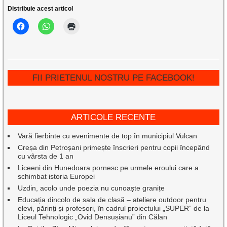
Distribuie acest articol
FII PRIETENUL NOSTRU PE FACEBOOK!
ARTICOLE RECENTE
Vară fierbinte cu evenimente de top în municipiul Vulcan
Creșa din Petroșani primește înscrieri pentru copii începând
cu vârsta de 1 an
Liceeni din Hunedoara pornesc pe urmele eroului care a
schimbat istoria Europei
Uzdin, acolo unde poezia nu cunoaște granițe
Educația dincolo de sala de clasă – ateliere outdoor pentru
elevi, părinți și profesori, în cadrul proiectului „SUPER” de la
Liceul Tehnologic „Ovid Densușianu” din Călan