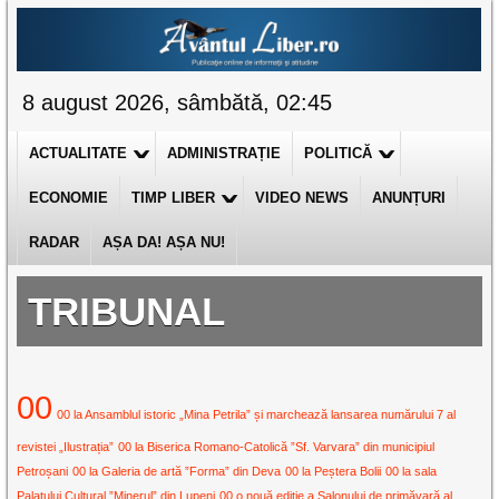
8 august 2026, sâmbătă, 02:45
ACTUALITATE
ADMINISTRAȚIE
POLITICĂ
ECONOMIE
TIMP LIBER
VIDEO NEWS
ANUNȚURI
RADAR
AȘA DA! AȘA NU!
TRIBUNAL
00
00 la Ansamblul istoric „Mina Petrila” și marchează lansarea numărului 7 al
revistei „Ilustrația”
00 la Biserica Romano-Catolică ”Sf. Varvara” din municipiul
Petroșani
00 la Galeria de artă ”Forma” din Deva
00 la Peștera Bolii
00 la sala
Palatului Cultural ”Minerul” din Lupeni
00 o nouă ediție a Salonului de primăvară al