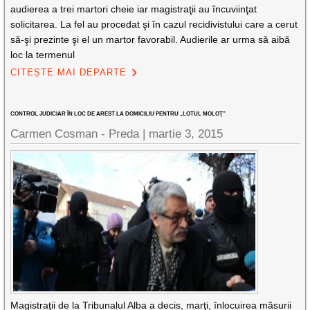
audierea a trei martori cheie iar magistraţii au încuviinţat
solicitarea. La fel au procedat şi în cazul recidivistului care a cerut
să-şi prezinte şi el un martor favorabil. Audierile ar urma să aibă
loc la termenul
CITEȘTE MAI DEPARTE
CONTROL JUDICIAR ÎN LOC DE AREST LA DOMICILIU PENTRU „LOTUL MOLOŢ”
Carmen Cosman - Preda |
martie 3, 2015
Magistraţii de la Tribunalul Alba a decis, marţi, înlocuirea măsurii