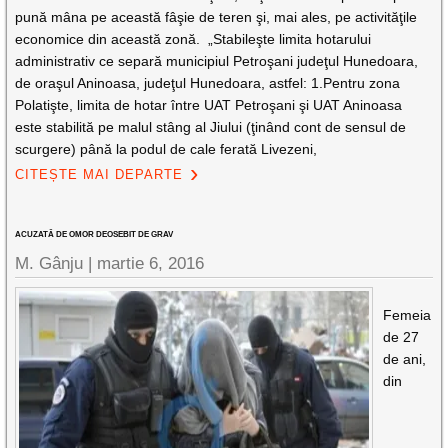
pună mâna pe această fâşie de teren şi, mai ales, pe activităţile
economice din această zonă. „Stabileşte limita hotarului
administrativ ce separă municipiul Petroşani judeţul Hunedoara,
de oraşul Aninoasa, judeţul Hunedoara, astfel: 1.Pentru zona
Polatişte, limita de hotar între UAT Petroşani şi UAT Aninoasa
este stabilită pe malul stâng al Jiului (ţinând cont de sensul de
scurgere) până la podul de cale ferată Livezeni,
CITEȘTE MAI DEPARTE
ACUZATĂ DE OMOR DEOSEBIT DE GRAV
M. Gânju |
martie 6, 2016
Femeia
de 27
de ani,
din