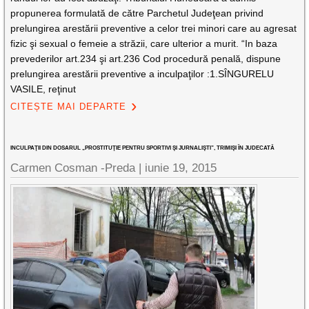
propunerea formulată de către Parchetul Judeţean privind
prelungirea arestării preventive a celor trei minori care au agresat
fizic şi sexual o femeie a străzii, care ulterior a murit. “In baza
prevederilor art.234 şi art.236 Cod procedură penală, dispune
prelungirea arestării preventive a inculpaţilor :1.SÎNGURELU
VASILE, reţinut
CITEȘTE MAI DEPARTE
INCULPAŢII DIN DOSARUL „PROSTITUŢIE PENTRU SPORTIVI ŞI JURNALIŞTI”, TRIMIŞI ÎN JUDECATĂ
Carmen Cosman -Preda |
iunie 19, 2015