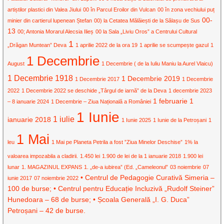
artiștilor plastici din Valea Jiului
00 în Parcul Eroilor din Vulcan
00 în zona vechiului puț
00-
minier din cartierul lupenean Ștefan
00) la Cetatea Mălăiești de la Sălașu de Sus
13
00; Antonia Morarul Alecsia Ilieș
00 la Sala „Liviu Oros” a Centrului Cultural
1
„Drăgan Muntean” Deva
1 aprilie 2022 de la ora 19
1 aprilie se scumpește gazul
1
1 Decembrie
August
1 Decembrie ( de la Iuliu Maniu la Aurel Vlaicu)
1 Decembrie 1918
1 Decembrie 2019
1 Decembrie 2017
1 Decembrie
2022
1 Decembrie 2022 se deschide „Târgul de iarnă” de la Deva
1 decembrie 2023
1 februarie
1
– 8 ianuarie 2024
1 Decembrie – Ziua Națională a României
1 Iunie
1 iulie
ianuarie 2018
1 Iunie 2025
1 Iunie de la Petroșani
1
1 Mai
leu
1 Mai pe Planeta Petrila a fost ”Ziua Minelor Deschise”
1% la
valoarea impozabila a cladirii.
1.450 lei
1.900 de lei de la 1 ianuarie 2018
1.900 lei
lunar
1. MAGAZINUL EXPANS
1. „de-a iubirea” (Ed. „Cameleonul”
03 noiembrie
07
• Centrul de Pedagogie Curativă Simeria –
iunie 2017
07 noiembrie 2022
100 de burse; • Centrul pentru Educație Incluzivă „Rudolf Steiner”
Hunedoara – 68 de burse; • Școala Generală „I. G. Duca”
Petroșani – 42 de burse.