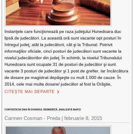
Instanţele care funcţionează pe raza judeţului Hunedoara duc
lipsă de judecători. La această oră sunt vacante opt posturi în
întregul judeţ, atât la judecătorii, cât şi la Tribunal. Potrivit
informaţiilor oficiale, cinci posturi de judecători sunt vacante la
nivelul judecătoriilor din judeţ. În schimb, la nivelul Tribunalului
Hunedoara sunt ocupate 31 de posturi de judecător şi sunt
vacante 3 posturi de judecător şi 1 post de grefier. Iar încărcătura
de dosare pe magistrat depăşeşte cu mult 1.000 de cauze. În
2014, cele mai multe dosare/ judecător al fost la Orăştie,
CITEȘTE MAI DEPARTE
CONTESTAŢIA DNA ÎN DOSARUL RESMERIŢĂ, ANALIZATĂ MARŢI
Carmen Cosman - Preda |
februarie 8, 2015