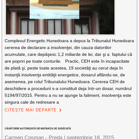
Complexul Energetic Hunedoara a depus la Tribunalul Hunedoara
cererea de declarare a insolvenţei, din cauza datoriilor
acumulate, care depăşesc 1,2 miliarde de lei, dar şi a faptului că
are popriri pe toate conturile. Practic, CEH este în incapacitate
de plată şi, peste toate acestea, 19 societăţi au cerut deja în
instanţă insolvenţa entităţii energetice, dosarul aflându-se, de
asemenea, pe rolul Tribunalului Hunedoara. Cererea CEH de
deschidere a procedurii s-a constituit deja într-un dosar, numărul
5194/97/2015. Pentru a nu se ajunge la faliment, insolvenţa este
singura cale de redresare a
CITEȘTE MAI DEPARTE
CĂSĂTORIE AUTORIZATĂ DE INSTANŢA DE JUDECATĂ
Carmen Cosman - Preda |
septembrie 18, 2015