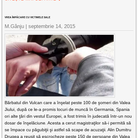
VREA ÎMPĂCARE CU VICTIMELE SALE
M.Gânju |
septembrie 14, 2015
Bărbatul din Vulcan care a înşelat peste 100 de şomeri din Valea
Jiului, după ce le-a promis locuri de muncă în Germania, Spania
ori alte ţări din vestul Europei, a fost trimis în judecată într-un nou
dosar de înşelăciune. Acesta a cerut magistraţilor să-i permită să
se împace cu păgubiţii şi astfel să scape de acuzaţii. Alin Dumitru
Drugea a reuşit să escrocheze peste 150 de persoane din Valea