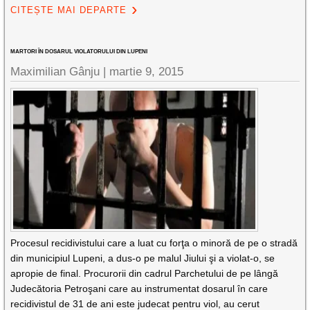
CITEȘTE MAI DEPARTE
MARTORI ÎN DOSARUL VIOLATORULUI DIN LUPENI
Maximilian Gânju |
martie 9, 2015
Procesul recidivistului care a luat cu forţa o minoră de pe o stradă
din municipiul Lupeni, a dus-o pe malul Jiului şi a violat-o, se
apropie de final. Procurorii din cadrul Parchetului de pe lângă
Judecătoria Petroşani care au instrumentat dosarul în care
recidivistul de 31 de ani este judecat pentru viol, au cerut