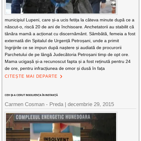
municipiul Lupeni, care și-a ucis fetița la câteva minute după ce a
născut-o, riscă 20 de ani de închisoare. Anchetatorii au stabilit că
tânăra mamă a acționat cu discernământ. Sâmbătă, femeia a fost
externată din Spitalul de Urgență Petroșani, unde a primit
îngrijirile ce se impun după naștere și audiată de procurorii
Parchetului de pe lângă Judecătoria Petroșani timp de opt ore.
Mama ucigașă și-a recunoscut fapta și a fost reținută pentru 24
de ore, pentru infracțiunea de omor și dusă în fața
CITEȘTE MAI DEPARTE
CEH ŞI-A CERUT INSOLVENŢA ÎN INSTANŢĂ
Carmen Cosman - Preda |
decembrie 29, 2015