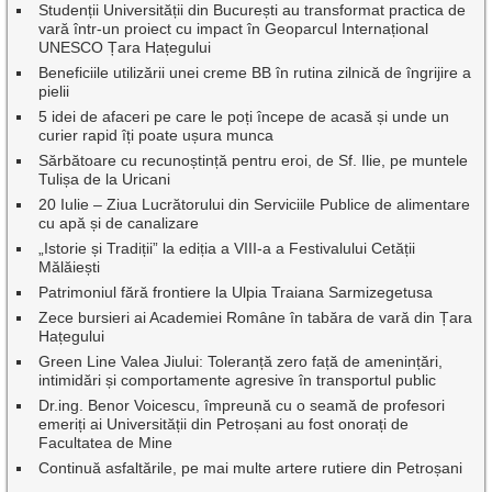
Studenții Universității din București au transformat practica de
vară într-un proiect cu impact în Geoparcul Internațional
UNESCO Țara Hațegului
Beneficiile utilizării unei creme BB în rutina zilnică de îngrijire a
pielii
5 idei de afaceri pe care le poți începe de acasă și unde un
curier rapid îți poate ușura munca
Sărbătoare cu recunoștință pentru eroi, de Sf. Ilie, pe muntele
Tulișa de la Uricani
20 Iulie – Ziua Lucrătorului din Serviciile Publice de alimentare
cu apă și de canalizare
„Istorie și Tradiții” la ediția a VIII-a a Festivalului Cetății
Mălăiești
Patrimoniul fără frontiere la Ulpia Traiana Sarmizegetusa
Zece bursieri ai Academiei Române în tabăra de vară din Țara
Hațegului
Green Line Valea Jiului: Toleranță zero față de amenințări,
intimidări și comportamente agresive în transportul public
Dr.ing. Benor Voicescu, împreună cu o seamă de profesori
emeriți ai Universității din Petroșani au fost onorați de
Facultatea de Mine
Continuă asfaltările, pe mai multe artere rutiere din Petroșani