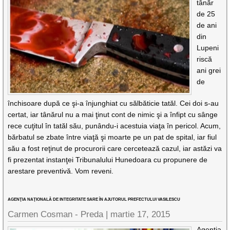
tânăr
de 25
de ani
din
Lupeni
riscă
ani grei
de
închisoare după ce şi-a înjunghiat cu sălbăticie tatăl. Cei doi s-au
certat, iar tânărul nu a mai ţinut cont de nimic şi a înfipt cu sânge
rece cuţitul în tatăl său, punându-i acestuia viaţa în pericol. Acum,
bărbatul se zbate între viaţă şi moarte pe un pat de spital, iar fiul
său a fost reţinut de procurorii care cercetează cazul, iar astăzi va
fi prezentat instanţei Tribunalului Hunedoara cu propunere de
arestare preventivă. Vom reveni.
AGENŢIA NAŢIONALĂ DE INTEGRITATE SARE ÎN AJUTORUL PREFECTULUI VASILESCU
Carmen Cosman - Preda |
martie 17, 2015
Agenţia