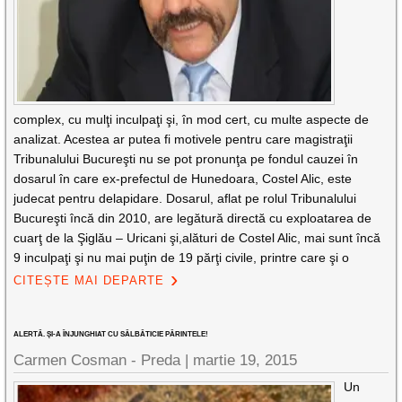
complex, cu mulţi inculpaţi şi, în mod cert, cu multe aspecte de
analizat. Acestea ar putea fi motivele pentru care magistraţii
Tribunalului Bucureşti nu se pot pronunţa pe fondul cauzei în
dosarul în care ex-prefectul de Hunedoara, Costel Alic, este
judecat pentru delapidare. Dosarul, aflat pe rolul Tribunalului
Bucureşti încă din 2010, are legătură directă cu exploatarea de
cuarţ de la Şiglău – Uricani şi,alături de Costel Alic, mai sunt încă
9 inculpaţi şi nu mai puţin de 19 părţi civile, printre care şi o
CITEȘTE MAI DEPARTE
ALERTĂ. ŞI-A ÎNJUNGHIAT CU SĂLBĂTICIE PĂRINTELE!
Carmen Cosman - Preda |
martie 19, 2015
Un