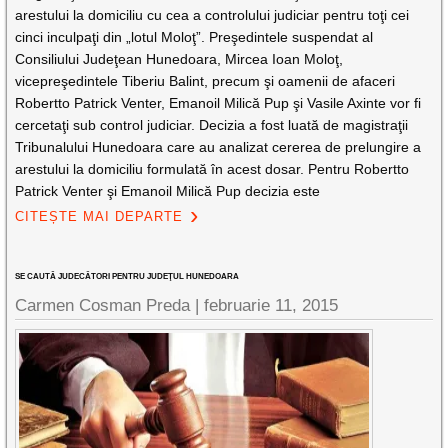
arestului la domiciliu cu cea a controlului judiciar pentru toţi cei
cinci inculpaţi din „lotul Moloţ”. Preşedintele suspendat al
Consiliului Judeţean Hunedoara, Mircea Ioan Moloţ,
vicepreşedintele Tiberiu Balint, precum şi oamenii de afaceri
Robertto Patrick Venter, Emanoil Milică Pup şi Vasile Axinte vor fi
cercetaţi sub control judiciar. Decizia a fost luată de magistraţii
Tribunalului Hunedoara care au analizat cererea de prelungire a
arestului la domiciliu formulată în acest dosar. Pentru Robertto
Patrick Venter şi Emanoil Milică Pup decizia este
CITEȘTE MAI DEPARTE
SE CAUTĂ JUDECĂTORI PENTRU JUDEŢUL HUNEDOARA
Carmen Cosman Preda |
februarie 11, 2015