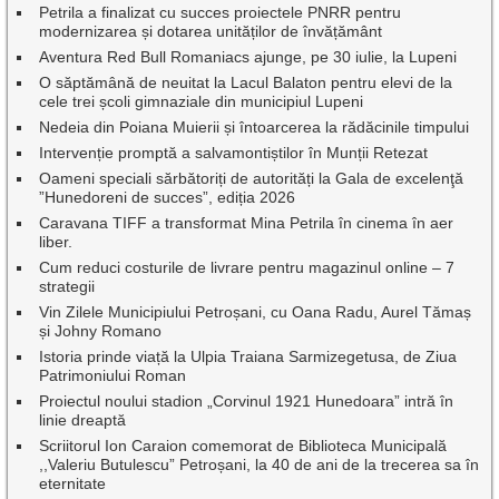
Petrila a finalizat cu succes proiectele PNRR pentru
modernizarea și dotarea unităților de învățământ
Aventura Red Bull Romaniacs ajunge, pe 30 iulie, la Lupeni
O săptămână de neuitat la Lacul Balaton pentru elevi de la
cele trei școli gimnaziale din municipiul Lupeni
Nedeia din Poiana Muierii și întoarcerea la rădăcinile timpului
Intervenție promptă a salvamontiștilor în Munții Retezat
Oameni speciali sărbătoriți de autorități la Gala de excelenţă
”Hunedoreni de succes”, ediția 2026
Caravana TIFF a transformat Mina Petrila în cinema în aer
liber.
Cum reduci costurile de livrare pentru magazinul online – 7
strategii
Vin Zilele Municipiului Petroșani, cu Oana Radu, Aurel Tămaș
și Johny Romano
Istoria prinde viață la Ulpia Traiana Sarmizegetusa, de Ziua
Patrimoniului Roman
Proiectul noului stadion „Corvinul 1921 Hunedoara” intră în
linie dreaptă
Scriitorul Ion Caraion comemorat de Biblioteca Municipală
,,Valeriu Butulescu” Petroșani, la 40 de ani de la trecerea sa în
eternitate