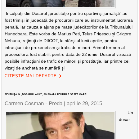
Inculpaţii din Dosarul „prostituţie pentru sportivi şi jurnalişti” au
fost trimişi în judecată de procurorii care au instrumentat lucrarea
penală, iar cauza a ajuns pe masa judecătorilor de la Tribunalulul
Hunedoara. Este vorba de Marius Peti, Telus Frigescu şi Grigore
Nebunu, reţinuţi de DIICOT, la sfârşitul lunii aprilie, pentru
infracţiuni de proxenetism şi trafic de minori. Primul termen al
procesului a fost stabilit pentru data de 22 iunie. Dosarul vizează
posibile infracţiuni de trafic de minori şi prostituţie, iar printre cei
vizaţi de anchetă se numără şi
CITEȘTE MAI DEPARTE
SENTINŢA ÎN „DOSARUL ALIC”, AMÂNATĂ PENTRU A ŞASEA OARĂ!
Carmen Cosman - Preda |
aprilie 29, 2015
Un
dosar