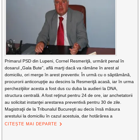
Primarul PSD din Lupeni, Cornel Resmeriţă, urmărit penal în
dosarul „Gala Bute”, află marţi dacă va rămâne în arest al
domiciliu, ori merge în arest preventiv. În urmă cu o săptămână,
procurorii anticorupţie au descins la Resmeriţă acasă, iar în urma
percheziţiilor acesta a fost dus cu duba la audieri la DNA,
structura centrală. A fost reţinut pentru 24 de ore, iar anchetatorii
au solicitat instanţei arestarea preventivă pentru 30 de zile.
Magistraţii de la Tribunalul Bucureşti au decis însă măsura
arestului la domiciliu în cazul acestuia, dar hotărârea a
CITEȘTE MAI DEPARTE