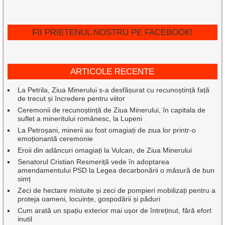
FII PRIETENUL NOSTRU PE FACEBOOK!
ARTICOLE RECENTE
La Petrila, Ziua Minerului s-a desfășurat cu recunoștință față
de trecut și încredere pentru viitor
Ceremonii de recunoștință de Ziua Minerului, în capitala de
suflet a mineritului românesc, la Lupeni
La Petroșani, minerii au fost omagiați de ziua lor printr-o
emoționantă ceremonie
Eroii din adâncuri omagiați la Vulcan, de Ziua Minerului
Senatorul Cristian Resmeriță vede în adoptarea
amendamentului PSD la Legea decarbonării o măsură de bun
simț
Zeci de hectare mistuite și zeci de pompieri mobilizați pentru a
proteja oameni, locuințe, gospodării și păduri
Cum arată un spațiu exterior mai ușor de întreținut, fără efort
inutil