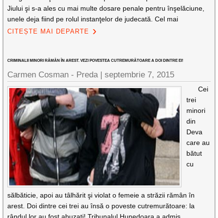
Jiului şi s-a ales cu mai multe dosare penale pentru înşelăciune,
unele deja fiind pe rolul instanţelor de judecată. Cel mai
CITEȘTE MAI DEPARTE
CRIMINALII MINORI RĂMÂN ÎN AREST. VEZI POVESTEA CUTREMURĂTOARE A DOI DINTRE EI!
Carmen Cosman - Preda |
septembrie 7, 2015
Cei
trei
minori
din
Deva
care au
bătut
cu
sălbăticie, apoi au tâlhărit şi violat o femeie a străzii rămân în
arest. Doi dintre cei trei au însă o poveste cutremurătoare: la
rândul lor au fost abuzaţi! Tribunalul Hunedoara a admis