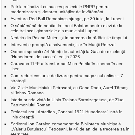
Petrila a finalizat cu succes proiectele PNRR pentru
modernizarea și dotarea unităților de învățământ
Aventura Red Bull Romaniacs ajunge, pe 30 iulie, la Lupeni
O săptămână de neuitat la Lacul Balaton pentru elevi de la
cele trei școli gimnaziale din municipiul Lupeni
Nedeia din Poiana Muierii și întoarcerea la rădăcinile timpului
Intervenție promptă a salvamontiștilor în Munții Retezat
Oameni speciali sărbătoriți de autorități la Gala de excelenţă
”Hunedoreni de succes”, ediția 2026
Caravana TIFF a transformat Mina Petrila în cinema în aer
liber.
Cum reduci costurile de livrare pentru magazinul online – 7
strategii
Vin Zilele Municipiului Petroșani, cu Oana Radu, Aurel Tămaș
și Johny Romano
Istoria prinde viață la Ulpia Traiana Sarmizegetusa, de Ziua
Patrimoniului Roman
Proiectul noului stadion „Corvinul 1921 Hunedoara” intră în
linie dreaptă
Scriitorul Ion Caraion comemorat de Biblioteca Municipală
,,Valeriu Butulescu” Petroșani, la 40 de ani de la trecerea sa în
eternitate