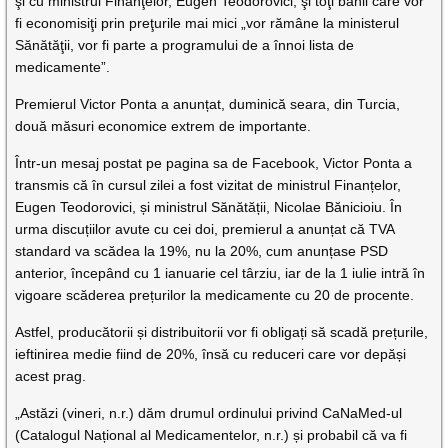
şi cu ministrul Finanţelor, Eugen Teodorovici, şi toţi banii care vor
fi economisiţi prin preţurile mai mici „vor rămâne la ministerul
Sănătăţii, vor fi parte a programului de a înnoi lista de
medicamente”.
Premierul Victor Ponta a anunțat, duminică seara, din Turcia,
două măsuri economice extrem de importante.
Într-un mesaj postat pe pagina sa de Facebook, Victor Ponta a
transmis că în cursul zilei a fost vizitat de ministrul Finanțelor,
Eugen Teodorovici, și ministrul Sănătății, Nicolae Bănicioiu. În
urma discuțiilor avute cu cei doi, premierul a anunțat că TVA
standard va scădea la 19%, nu la 20%, cum anunțase PSD
anterior, începând cu 1 ianuarie cel târziu, iar de la 1 iulie intră în
vigoare scăderea prețurilor la medicamente cu 20 de procente.
Astfel, producătorii și distribuitorii vor fi obligați să scadă prețurile,
ieftinirea medie fiind de 20%, însă cu reduceri care vor depăși
acest prag.
„Astăzi (vineri, n.r.) dăm drumul ordinului privind CaNaMed-ul
(Catalogul Național al Medicamentelor, n.r.) și probabil că va fi