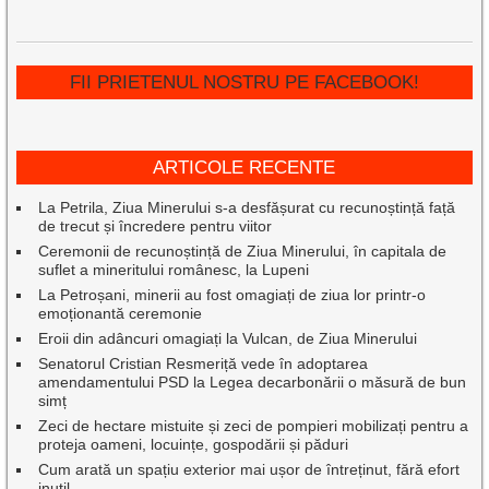
FII PRIETENUL NOSTRU PE FACEBOOK!
ARTICOLE RECENTE
La Petrila, Ziua Minerului s-a desfășurat cu recunoștință față
de trecut și încredere pentru viitor
Ceremonii de recunoștință de Ziua Minerului, în capitala de
suflet a mineritului românesc, la Lupeni
La Petroșani, minerii au fost omagiați de ziua lor printr-o
emoționantă ceremonie
Eroii din adâncuri omagiați la Vulcan, de Ziua Minerului
Senatorul Cristian Resmeriță vede în adoptarea
amendamentului PSD la Legea decarbonării o măsură de bun
simț
Zeci de hectare mistuite și zeci de pompieri mobilizați pentru a
proteja oameni, locuințe, gospodării și păduri
Cum arată un spațiu exterior mai ușor de întreținut, fără efort
inutil