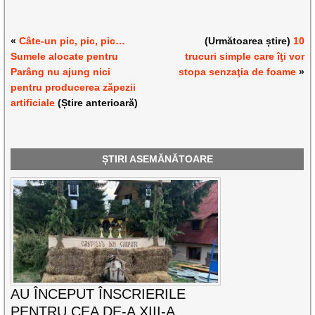
«
Câte-un pic, pic, pic…
(Următoarea știre)
10
Sumele alocate pentru
trucuri simple care îţi vor
Parâng nu ajung nici
stopa senzaţia de foame
»
pentru producerea zăpezii
artificiale
(Știre anterioară)
ȘTIRI ASEMĂNĂTOARE
AU ÎNCEPUT ÎNSCRIERILE
PENTRU CEA DE-A XIII-A