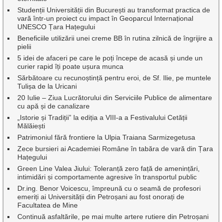
Studenții Universității din București au transformat practica de
vară într-un proiect cu impact în Geoparcul Internațional
UNESCO Țara Hațegului
Beneficiile utilizării unei creme BB în rutina zilnică de îngrijire a
pielii
5 idei de afaceri pe care le poți începe de acasă și unde un
curier rapid îți poate ușura munca
Sărbătoare cu recunoștință pentru eroi, de Sf. Ilie, pe muntele
Tulișa de la Uricani
20 Iulie – Ziua Lucrătorului din Serviciile Publice de alimentare
cu apă și de canalizare
„Istorie și Tradiții” la ediția a VIII-a a Festivalului Cetății
Mălăiești
Patrimoniul fără frontiere la Ulpia Traiana Sarmizegetusa
Zece bursieri ai Academiei Române în tabăra de vară din Țara
Hațegului
Green Line Valea Jiului: Toleranță zero față de amenințări,
intimidări și comportamente agresive în transportul public
Dr.ing. Benor Voicescu, împreună cu o seamă de profesori
emeriți ai Universității din Petroșani au fost onorați de
Facultatea de Mine
Continuă asfaltările, pe mai multe artere rutiere din Petroșani