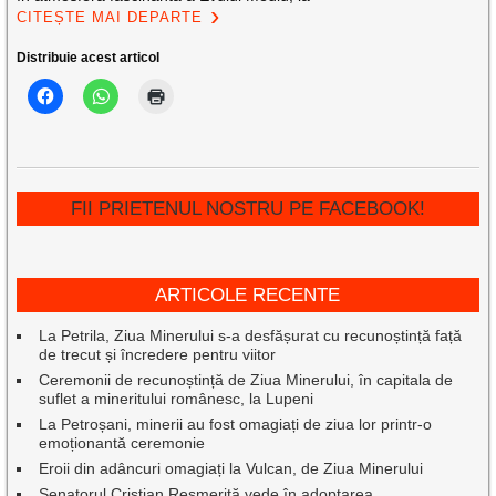
CITEȘTE MAI DEPARTE
Distribuie acest articol
FII PRIETENUL NOSTRU PE FACEBOOK!
ARTICOLE RECENTE
La Petrila, Ziua Minerului s-a desfășurat cu recunoștință față
de trecut și încredere pentru viitor
Ceremonii de recunoștință de Ziua Minerului, în capitala de
suflet a mineritului românesc, la Lupeni
La Petroșani, minerii au fost omagiați de ziua lor printr-o
emoționantă ceremonie
Eroii din adâncuri omagiați la Vulcan, de Ziua Minerului
Senatorul Cristian Resmeriță vede în adoptarea