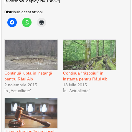
[slideshow_deploy id=’13837′]
Distribuie acest articol
Continuă lupta în instanţă
Continuă “războiul” în
pentru Râul Alb
instanţă pentru Râul Alb
2 noiembrie 2015
13 iulie 2015
În „Actualitate”
În „Actualitate”
Un nou termen în procesul