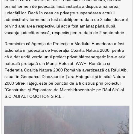
primul termen de judecată, însă instanţa a dispus amânarea
judecăţii lor. Dacă în ceea ce priveşte suspendarea actului
administrativ termenul a fost stabilitpentru data de 2 iulie, dosarul
privind anularea respectivului act a fost amânat până după
vacanţa judecătorească, respectiv pentru data de 2 septembrie.
Reamintim că Agenţia de Protecţie a Mediului Hunedoara a fost
acţionată în judecată de Federația Coaliția Natura 2000, pentru
că a dat undă verde unui proiect privat hidroenergetic într-o arie
naturală protejată din Munții Retezat. WWF- România și
Federația Coaliția Natura 2000 România avertizează că Râul Alb,
situat în Geoparcul Dinozaurilor Ţara Haţegului şi în situl Natura
2000 Strei-Haţeg, este pe punctul de a fi distrus prin proiectul
“Construire şi Exploatare de Microhidrocentrale pe Râul Alb” al
S.C. ABI AUTOMOTION S.R.L..