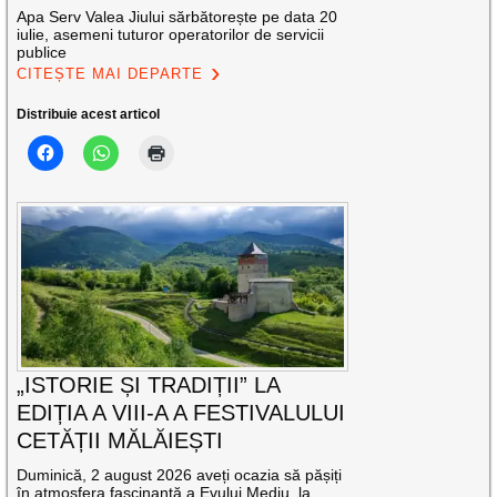
Apa Serv Valea Jiului sărbătorește pe data 20
iulie, asemeni tuturor operatorilor de servicii
publice
CITEȘTE MAI DEPARTE
Distribuie acest articol
„ISTORIE ȘI TRADIȚII” LA
EDIȚIA A VIII-A A FESTIVALULUI
CETĂȚII MĂLĂIEȘTI
Duminică, 2 august 2026 aveți ocazia să pășiți
în atmosfera fascinantă a Evului Mediu, la