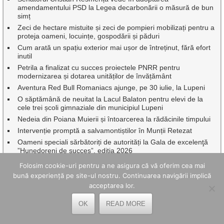
amendamentului PSD la Legea decarbonării o măsură de bun
simț
Zeci de hectare mistuite și zeci de pompieri mobilizați pentru a
proteja oameni, locuințe, gospodării și păduri
Cum arată un spațiu exterior mai ușor de întreținut, fără efort
inutil
Petrila a finalizat cu succes proiectele PNRR pentru
modernizarea și dotarea unităților de învățământ
Aventura Red Bull Romaniacs ajunge, pe 30 iulie, la Lupeni
O săptămână de neuitat la Lacul Balaton pentru elevi de la
cele trei școli gimnaziale din municipiul Lupeni
Nedeia din Poiana Muierii și întoarcerea la rădăcinile timpului
Intervenție promptă a salvamontiștilor în Munții Retezat
Oameni speciali sărbătoriți de autorități la Gala de excelenţă
”Hunedoreni de succes”, ediția 2026
Caravana TIFF a transformat Mina Petrila în cinema în aer
Folosim cookie-uri pentru a ne asigura că vă oferim cea mai
liber.
bună experiență pe site-ul nostru. Continuarea navigării implică
Cum reduci costurile de livrare pentru magazinul online – 7
acceptarea lor.
strategii
Vin Zilele Municipiului Petroșani, cu Oana Radu, Aurel Tămaș
OK
READ MORE
și Johny Romano
Istoria prinde viață la Ulpia Traiana Sarmizegetusa, de Ziua