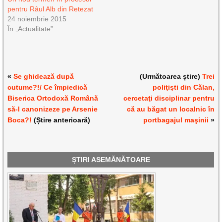
pentru Râul Alb din Retezat
24 noiembrie 2015
În „Actualitate”
«
Se ghidează după
(Următoarea știre)
Trei
cutume?!/ Ce împiedică
poliţişti din Călan,
Biserica Ortodoxă Română
cercetaţi disciplinar pentru
să-l canonizeze pe Arsenie
că au băgat un localnic în
Boca?!
(Știre anterioară)
portbagajul maşinii
»
ȘTIRI ASEMĂNĂTOARE