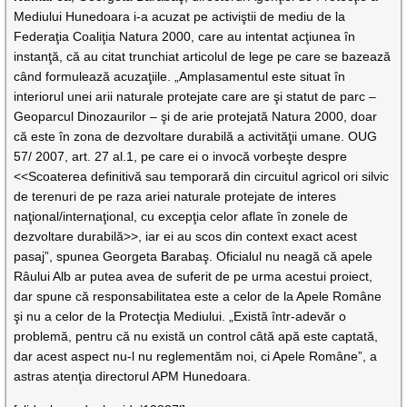
Mediului Hunedoara i-a acuzat pe activiştii de mediu de la
Federaţia Coaliţia Natura 2000, care au intentat acţiunea în
instanţă, că au citat trunchiat articolul de lege pe care se bazează
când formulează acuzaţiile. „Amplasamentul este situat în
interiorul unei arii naturale protejate care are şi statut de parc –
Geoparcul Dinozaurilor – şi de arie protejată Natura 2000, doar
că este în zona de dezvoltare durabilă a activităţii umane. OUG
57/ 2007, art. 27 al.1, pe care ei o invocă vorbeşte despre
<<Scoaterea definitivă sau temporară din circuitul agricol ori silvic
de terenuri de pe raza ariei naturale protejate de interes
naţional/internaţional, cu excepţia celor aflate în zonele de
dezvoltare durabilă>>, iar ei au scos din context exact acest
pasaj”, spunea Georgeta Barabaş. Oficialul nu neagă că apele
Râului Alb ar putea avea de suferit de pe urma acestui proiect,
dar spune că responsabilitatea este a celor de la Apele Române
şi nu a celor de la Protecţia Mediului. „Există într-adevăr o
problemă, pentru că nu există un control câtă apă este captată,
dar acest aspect nu-l nu reglementăm noi, ci Apele Române”, a
astras atenţia directorul APM Hunedoara.