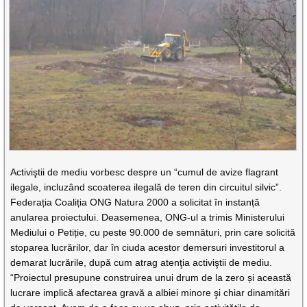
Activiştii de mediu vorbesc despre un “cumul de avize flagrant
ilegale, incluzând scoaterea ilegală de teren din circuitul silvic”.
Federația Coaliția ONG Natura 2000 a solicitat în instanță
anularea proiectului. Deasemenea, ONG-ul a trimis Ministerului
Mediului o Petiție, cu peste 90.000 de semnături, prin care solicită
stoparea lucrărilor, dar în ciuda acestor demersuri investitorul a
demarat lucrările, după cum atrag atenţia activiştii de mediu.
“Proiectul presupune construirea unui drum de la zero și această
lucrare implică afectarea gravă a albiei minore şi chiar dinamitări