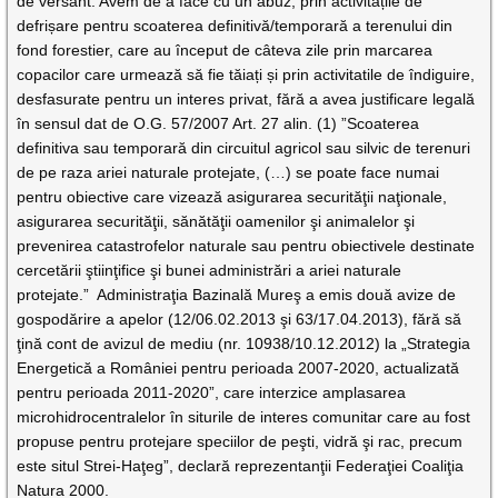
de versant. Avem de a face cu un abuz, prin activitățile de
defrișare pentru scoaterea definitivă/temporară a terenului din
fond forestier, care au început de câteva zile prin marcarea
copacilor care urmează să fie tăiați și prin activitatile de îndiguire,
desfasurate pentru un interes privat, fără a avea justificare legală
în sensul dat de O.G. 57/2007 Art. 27 alin. (1) ”Scoaterea
definitiva sau temporară din circuitul agricol sau silvic de terenuri
de pe raza ariei naturale protejate, (…) se poate face numai
pentru obiective care vizează asigurarea securităţii naţionale,
asigurarea securităţii, sănătăţii oamenilor şi animalelor şi
prevenirea catastrofelor naturale sau pentru obiectivele destinate
cercetării ştiinţifice şi bunei administrări a ariei naturale
protejate.” Administraţia Bazinală Mureş a emis două avize de
gospodărire a apelor (12/06.02.2013 şi 63/17.04.2013), fără să
ţină cont de avizul de mediu (nr. 10938/10.12.2012) la „Strategia
Energetică a României pentru perioada 2007-2020, actualizată
pentru perioada 2011-2020”, care interzice amplasarea
microhidrocentralelor în siturile de interes comunitar care au fost
propuse pentru protejare speciilor de peşti, vidră şi rac, precum
este situl Strei-Haţeg”, declară reprezentanţii Federaţiei Coaliţia
Natura 2000.