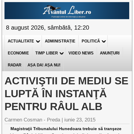
8 august 2026, sâmbătă, 12:20
ACTUALITATE
ADMINISTRAȚIE
POLITICĂ
ECONOMIE
TIMP LIBER
VIDEO NEWS
ANUNȚURI
RADAR
AȘA DA! AȘA NU!
ACTIVIŞTII DE MEDIU SE
LUPTĂ ÎN INSTANŢĂ
PENTRU RÂUL ALB
Carmen Cosman - Preda |
iunie 23, 2015
Magistraţii Tribunalului Hunedoara trebuie să tranşeze