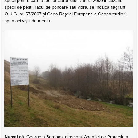
specii pentru care a fost declarat situl Natura 2000 incluzând
specii de pesti, racul de ponoare sau vidra, se încalcă flagrant
O.U.G. nr. 57/2007 şi Carta Reţelei Europene a Geoparcurilor”,
spun activiştii de mediu.
Numai că
, Georgeta Barabaş, directorul Agenţiei de Protecţie a