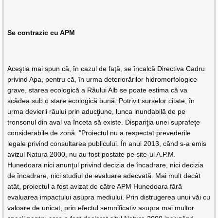
Se contrazic cu APM
Aceştia mai spun că, în cazul de faţă, se încalcă Directiva Cadru
privind Apa, pentru că, în urma deteriorărilor hidromorfologice
grave, starea ecologică a Râului Alb se poate estima că va
scădea sub o stare ecologică bună. Potrivit surselor citate, în
urma devierii râului prin aducţiune, lunca inundabilă de pe
tronsonul din aval va înceta să existe. Dispariţia unei suprafeţe
considerabile de zonă. ”Proiectul nu a respectat prevederile
legale privind consultarea publicului. În anul 2013, când s-a emis
avizul Natura 2000, nu au fost postate pe site-ul A.P.M.
Hunedoara nici anunţul privind decizia de încadrare, nici decizia
de încadrare, nici studiul de evaluare adecvată. Mai mult decât
atât, proiectul a fost avizat de către APM Hunedoara fără
evaluarea impactului asupra mediului. Prin distrugerea unui văi cu
valoare de unicat, prin efectul semnificativ asupra mai multor