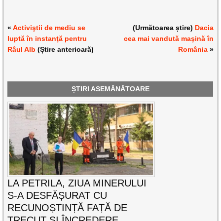
«
Activiştii de mediu se
(Următoarea știre)
Dacia
luptă în instanţă pentru
cea mai vandută maşină în
Râul Alb
(Știre anterioară)
România
»
ȘTIRI ASEMĂNĂTOARE
LA PETRILA, ZIUA MINERULUI
S-A DESFĂȘURAT CU
RECUNOȘTINȚĂ FAȚĂ DE
TRECUT ȘI ÎNCREDERE