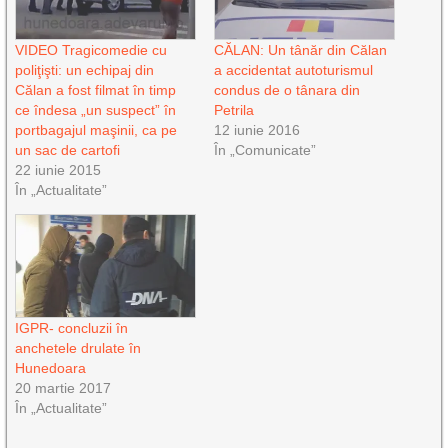
VIDEO Tragicomedie cu
CĂLAN: Un tânăr din Călan
poliţişti: un echipaj din
a accidentat autoturismul
Călan a fost filmat în timp
condus de o tânara din
ce îndesa „un suspect” în
Petrila
portbagajul maşinii, ca pe
12 iunie 2016
un sac de cartofi
În „Comunicate”
22 iunie 2015
În „Actualitate”
IGPR- concluzii în
anchetele drulate în
Hunedoara
20 martie 2017
În „Actualitate”