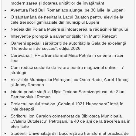
modernizarea și dotarea unităților de învățământ
Aventura Red Bull Romaniacs ajunge, pe 30 iulie, la Lupeni
O săptămână de neuitat la Lacul Balaton pentru elevi de la
cele trei școli gimnaziale din municipiul Lupeni
Nedeia din Poiana Muierii și întoarcerea la rădăcinile timpului
Intervenție promptă a salvamontiștilor în Munții Retezat
Oameni speciali sărbătoriți de autorități la Gala de excelenţă
”Hunedoreni de succes”, ediția 2026
Caravana TIFF a transformat Mina Petrila în cinema în aer
liber.
Cum reduci costurile de livrare pentru magazinul online – 7
strategii
Vin Zilele Municipiului Petroșani, cu Oana Radu, Aurel Tămaș
și Johny Romano
Istoria prinde viață la Ulpia Traiana Sarmizegetusa, de Ziua
Patrimoniului Roman
Proiectul noului stadion „Corvinul 1921 Hunedoara” intră în
linie dreaptă
Scriitorul Ion Caraion comemorat de Biblioteca Municipală
,,Valeriu Butulescu” Petroșani, la 40 de ani de la trecerea sa în
eternitate
Studenții Universității din București au transformat practica de