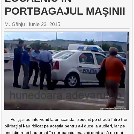
PORTBAGAJUL MAŞINII
M. Gânju |
iunie 23, 2015
Poliţiştii au intervenit la un scandal izbucnit pe stradă între trei
bărbaţi şi i-au ridicat pe aceştia pentru a-i duce la audieri, iar pe
unul dintre ei l-au urcat în portbagajul maşinii pentru că nu mai