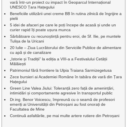
vară într-un proiect cu impact în Geoparcul Internațional
UNESCO Țara Hațegului
Beneficiile utilizării unei creme BB în rutina zilnică de îngrijire a
pielii
5 idei de afaceri pe care le poți începe de acasă și unde un
curier rapid îți poate ușura munca
Sărbătoare cu recunoștință pentru eroi, de Sf. Ilie, pe muntele
Tulișa de la Uricani
20 Iulie – Ziua Lucrătorului din Serviciile Publice de alimentare
cu apă și de canalizare
„Istorie și Tradiții” la ediția a VIII-a a Festivalului Cetății
Mălăiești
Patrimoniul fără frontiere la Ulpia Traiana Sarmizegetusa
Zece bursieri ai Academiei Române în tabăra de vară din Țara
Hațegului
Green Line Valea Jiului: Toleranță zero față de amenințări,
intimidări și comportamente agresive în transportul public
Dr.ing. Benor Voicescu, împreună cu o seamă de profesori
emeriți ai Universității din Petroșani au fost onorați de
Facultatea de Mine
Continuă asfaltările, pe mai multe artere rutiere din Petroșani