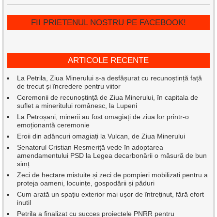
FII PRIETENUL NOSTRU PE FACEBOOK!
ARTICOLE RECENTE
La Petrila, Ziua Minerului s-a desfășurat cu recunoștință față
de trecut și încredere pentru viitor
Ceremonii de recunoștință de Ziua Minerului, în capitala de
suflet a mineritului românesc, la Lupeni
La Petroșani, minerii au fost omagiați de ziua lor printr-o
emoționantă ceremonie
Eroii din adâncuri omagiați la Vulcan, de Ziua Minerului
Senatorul Cristian Resmeriță vede în adoptarea
amendamentului PSD la Legea decarbonării o măsură de bun
simț
Zeci de hectare mistuite și zeci de pompieri mobilizați pentru a
proteja oameni, locuințe, gospodării și păduri
Cum arată un spațiu exterior mai ușor de întreținut, fără efort
inutil
Petrila a finalizat cu succes proiectele PNRR pentru