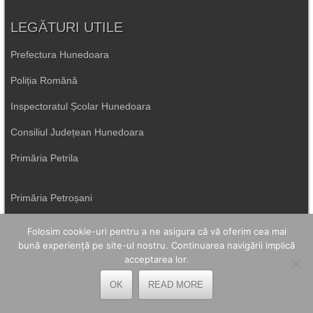
LEGĂTURI UTILE
Prefectura Hunedoara
Poliția Română
Inspectoratul Școlar Hunedoara
Consiliul Județean Hunedoara
Primăria Petrila
Primăria Petroșani
Primăria Aninoasa
Folosim cookie-uri pentru a ne asigura că vă oferim cea mai
bună experiență pe site-ul nostru. Continuarea navigării implică
Primăria Lupeni
acceptarea lor.
Direcția de Sănătate Hunedoara
OK
READ MORE
Primăria Uricani