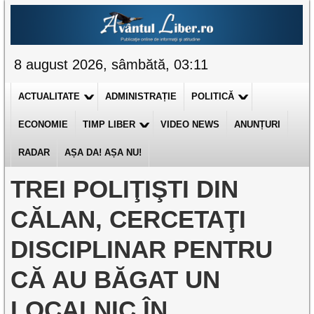
8 august 2026, sâmbătă, 03:11
ACTUALITATE
ADMINISTRAȚIE
POLITICĂ
ECONOMIE
TIMP LIBER
VIDEO NEWS
ANUNȚURI
RADAR
AȘA DA! AȘA NU!
TREI POLIŢIŞTI DIN
CĂLAN, CERCETAŢI
DISCIPLINAR PENTRU
CĂ AU BĂGAT UN
LOCALNIC ÎN