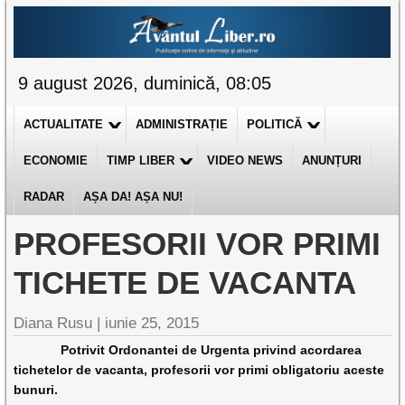
9 august 2026, duminică, 08:05
ACTUALITATE
ADMINISTRAȚIE
POLITICĂ
ECONOMIE
TIMP LIBER
VIDEO NEWS
ANUNȚURI
RADAR
AȘA DA! AȘA NU!
PROFESORII VOR PRIMI
TICHETE DE VACANTA
Diana Rusu
|
iunie 25, 2015
Potrivit Ordonantei de Urgenta privind acordarea
tichetelor de vacanta, profesorii vor primi obligatoriu aceste
bunuri.