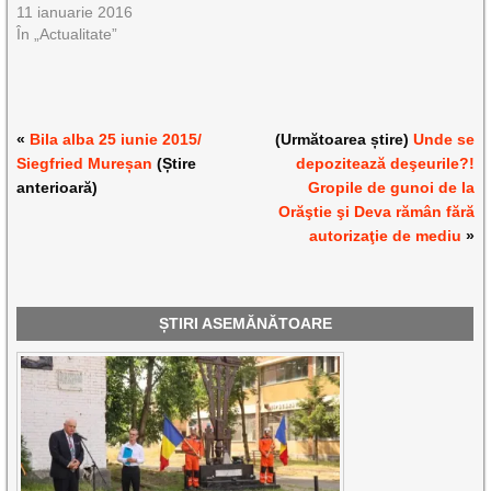
11 ianuarie 2016
În „Actualitate”
«
Bila alba 25 iunie 2015/
(Următoarea știre)
Unde se
Siegfried Mureșan
(Știre
depozitează deşeurile?!
anterioară)
Gropile de gunoi de la
Orăştie şi Deva rămân fără
autorizaţie de mediu
»
ȘTIRI ASEMĂNĂTOARE