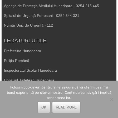
Agenția de Protecția Mediului Hunedoara - 0254.215.445
Spitalul de Urgență Petroșani - 0254.544.321
Număr Unic de Urgență - 112
LEGĂTURI UTILE
Prefectura Hunedoara
Poliția Română
Inspectoratul Școlar Hunedoara
Consiliul Județean Hunedoara
Folosim cookie-uri pentru a ne asigura că vă oferim cea mai
Primăria Petrila
bună experiență pe site-ul nostru. Continuarea navigării implică
acceptarea lor.
Primăria Petroșani
OK
READ MORE
Primăria Aninoasa