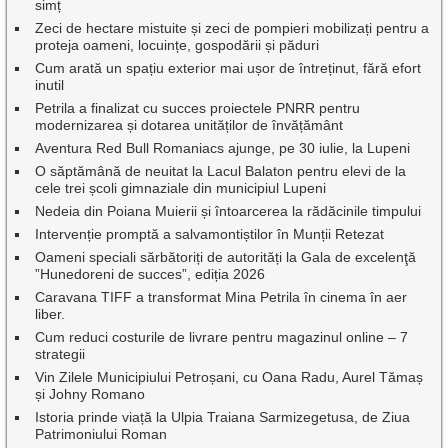
simț
Zeci de hectare mistuite și zeci de pompieri mobilizați pentru a
proteja oameni, locuințe, gospodării și păduri
Cum arată un spațiu exterior mai ușor de întreținut, fără efort
inutil
Petrila a finalizat cu succes proiectele PNRR pentru
modernizarea și dotarea unităților de învățământ
Aventura Red Bull Romaniacs ajunge, pe 30 iulie, la Lupeni
O săptămână de neuitat la Lacul Balaton pentru elevi de la
cele trei școli gimnaziale din municipiul Lupeni
Nedeia din Poiana Muierii și întoarcerea la rădăcinile timpului
Intervenție promptă a salvamontiștilor în Munții Retezat
Oameni speciali sărbătoriți de autorități la Gala de excelenţă
”Hunedoreni de succes”, ediția 2026
Caravana TIFF a transformat Mina Petrila în cinema în aer
liber.
Cum reduci costurile de livrare pentru magazinul online – 7
strategii
Vin Zilele Municipiului Petroșani, cu Oana Radu, Aurel Tămaș
și Johny Romano
Istoria prinde viață la Ulpia Traiana Sarmizegetusa, de Ziua
Patrimoniului Roman