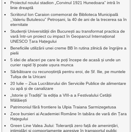
Proiectul noului stadion „Corvinul 1921 Hunedoara” intră în
linie dreaptă
Scriitorul Ion Caraion comemorat de Biblioteca Municipală
,,Valeriu Butulescu” Petroșani, la 40 de ani de la trecerea sa în
eternitate
Studenții Universității din București au transformat practica de
vară într-un proiect cu impact în Geoparcul Internațional
UNESCO Țara Hațegului
Beneficiile utilizării unei creme BB în rutina zilnică de îngrijire a
pielii
5 idei de afaceri pe care le poți începe de acasă și unde un
curier rapid îți poate ușura munca
Sărbătoare cu recunoștință pentru eroi, de Sf. Ilie, pe muntele
Tulișa de la Uricani
20 Iulie – Ziua Lucrătorului din Serviciile Publice de alimentare
cu apă și de canalizare
„Istorie și Tradiții” la ediția a VIII-a a Festivalului Cetății
Mălăiești
Patrimoniul fără frontiere la Ulpia Traiana Sarmizegetusa
Zece bursieri ai Academiei Române în tabăra de vară din Țara
Hațegului
Green Line Valea Jiului: Toleranță zero față de amenințări,
intimidări și comportamente agresive în transportul public