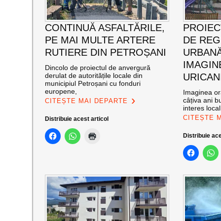
CONTINUĂ ASFALTĂRILE,
PROIEC
PE MAI MULTE ARTERE
DE RE
RUTIERE DIN PETROȘANI
URBANĂ
IMAGIN
Dincolo de proiectul de anvergură
derulat de autoritățile locale din
URICAN
municipiul Petroșani cu fonduri
europene,
Imaginea ora
câțiva ani bu
CITEȘTE MAI DEPARTE
interes loca
CITEȘTE 
Distribuie acest articol
Distribuie ace