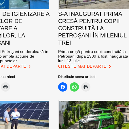
 DE IGIENIZARE A
S-A INAUGURAT PRIMA
LOR DE
CREȘĂ PENTRU COPII
ARE A
CONSTRUITĂ LA
ILOR, LA
PETROȘANI ÎN MILENIUL
ANI
TREI
l Petroșani se derulează în
Prima creșă pentru copii construită la
 o amplă acțiune de
Petroșani după 1989 a fost inaugurată
 punctelor
luni, 13 iulie
MAI DEPARTE
CITEȘTE MAI DEPARTE
st articol
Distribuie acest articol