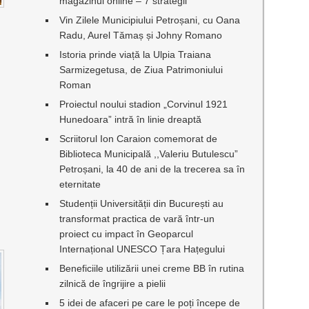
magazinul online – 7 strategii
I
Vin Zilele Municipiului Petroșani, cu Oana
Radu, Aurel Tămaș și Johny Romano
Istoria prinde viață la Ulpia Traiana
Sarmizegetusa, de Ziua Patrimoniului
Roman
Proiectul noului stadion „Corvinul 1921
Hunedoara” intră în linie dreaptă
Scriitorul Ion Caraion comemorat de
Biblioteca Municipală ,,Valeriu Butulescu”
Petroșani, la 40 de ani de la trecerea sa în
eternitate
Studenții Universității din București au
transformat practica de vară într-un
proiect cu impact în Geoparcul
Internațional UNESCO Țara Hațegului
Beneficiile utilizării unei creme BB în rutina
zilnică de îngrijire a pielii
5 idei de afaceri pe care le poți începe de