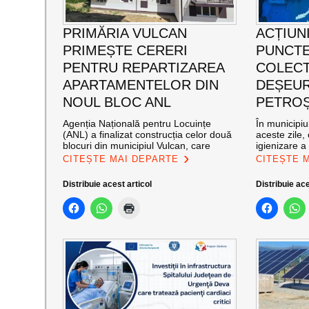
PRIMĂRIA VULCAN
ACȚIUNI
PRIMEȘTE CERERI
PUNCTE
PENTRU REPARTIZAREA
COLECT
APARTAMENTELOR DIN
DEȘEUR
NOUL BLOC ANL
PETROȘ
Agenția Națională pentru Locuințe
În municipiu
(ANL) a finalizat construcția celor două
aceste zile,
blocuri din municipiul Vulcan, care
igienizare a
CITEȘTE MAI DEPARTE
CITEȘTE 
Distribuie acest articol
Distribuie ace