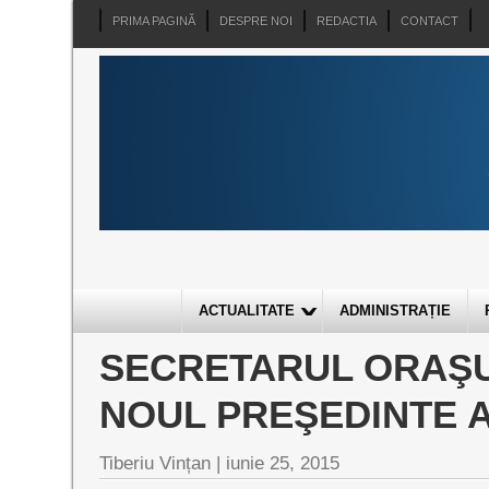
PRIMA PAGINĂ
DESPRE NOI
REDACTIA
CONTACT
ACTUALITATE
ADMINISTRAȚIE
SECRETARUL ORAŞU
NOUL PREŞEDINTE AL
Tiberiu Vințan
|
iunie 25, 2015