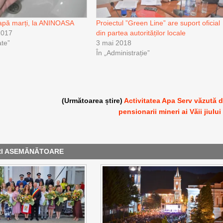
e apă marți, la ANINOASA
Proiectul ”Green Line” are suport oficial
2017
din partea autorităților locale
te”
3 mai 2018
În „Administrație”
(Următoarea știre)
Activitatea Apa Serv văzută 
pensionarii mineri ai Văii jiului
RI ASEMĂNĂTOARE