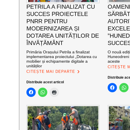
PETRILA A FINALIZAT CU
OAMENI
SUCCES PROIECTELE
SĂRBĂT
PNRR PENTRU
AUTORI
MODERNIZAREA ȘI
EXCEL
DOTAREA UNITĂȚILOR DE
”HUNED
ÎNVĂȚĂMÂNT
SUCCES”
Primăria Orașului Petrila a finalizat
O nouă ediț
implementarea proiectului „Dotarea cu
Huneodreni 
mobilier și echipamente digitale a
aceste
unităților
CITEȘTE 
CITEȘTE MAI DEPARTE
Distribuie ace
Distribuie acest articol