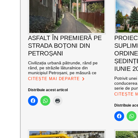
ASFALT ÎN PREMIERĂ PE
PROIEC
STRADA BOȚONI DIN
SUPLIM
PETROȘANI
ORDINEA
ȘEDINȚE
Civilizația urbană pătrunde, rând pe
rând, pe străzile lăturalnice din
IUNIE 2
municipiul Petroșani, pe măsură ce
Potrivit une
CITEȘTE MAI DEPARTE
conducerea 
serie de pu
Distribuie acest articol
CITEȘTE 
Distribuie ace