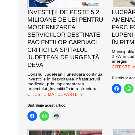
INVESTIȚII DE PESTE 5,2
LUCRĂR
MILIOANE DE LEI PENTRU
AMENAJ
MODERNIZAREA
PARC F
SERVICIILOR DESTINATE
LUPENI
PACIENȚILOR CARDIACI
ÎN RITM
CRITICI LA SPITALUL
Municipalit
JUDEȚEAN DE URGENȚĂ
2 kW în cadr
energiei
DEVA
CITEȘTE 
Consiliul Județean Hunedoara continuă
Distribuie ace
investițiile în dezvoltarea infrastructurii
medicale, prin implementarea
proiectului „Investiții în infrastructura
CITEȘTE MAI DEPARTE
Distribuie acest articol