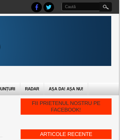
UNȚURI
RADAR
AȘA DA! AȘA NU!
FII PRIETENUL NOSTRU PE
FACEBOOK!
ARTICOLE RECENTE