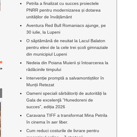
Petrila a finalizat cu succes proiectele
PNRR pentru modernizarea și dotarea
unităților de învățământ
Aventura Red Bull Romaniacs ajunge, pe
30 iulie, la Lupeni
O săptămână de neuitat la Lacul Balaton
pentru elevi de la cele trei școli gimnaziale
din municipiul Lupeni
de
Nedeia din Poiana Muierii și întoarcerea la
»
rădăcinile timpului
Intervenție promptă a salvamontiștilor în
Munții Retezat
Oameni speciali sărbătoriți de autorități la
Gala de excelenţă ”Hunedoreni de
succes”, ediția 2026
Caravana TIFF a transformat Mina Petrila
în cinema în aer liber.
Cum reduci costurile de livrare pentru