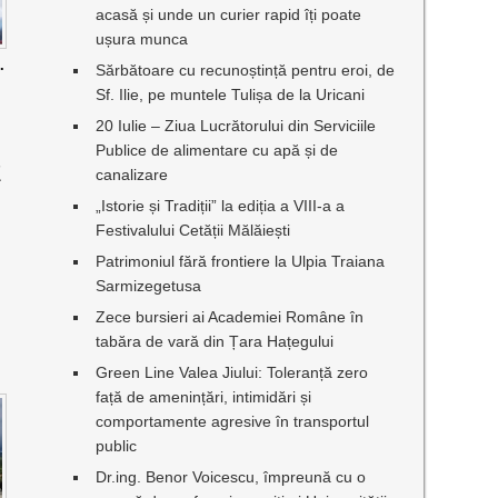
acasă și unde un curier rapid îți poate
ușura munca
.
Sărbătoare cu recunoștință pentru eroi, de
Sf. Ilie, pe muntele Tulișa de la Uricani
20 Iulie – Ziua Lucrătorului din Serviciile
Publice de alimentare cu apă și de
E
canalizare
„Istorie și Tradiții” la ediția a VIII-a a
Festivalului Cetății Mălăiești
Patrimoniul fără frontiere la Ulpia Traiana
Sarmizegetusa
Zece bursieri ai Academiei Române în
tabăra de vară din Țara Hațegului
Green Line Valea Jiului: Toleranță zero
față de amenințări, intimidări și
comportamente agresive în transportul
public
Dr.ing. Benor Voicescu, împreună cu o