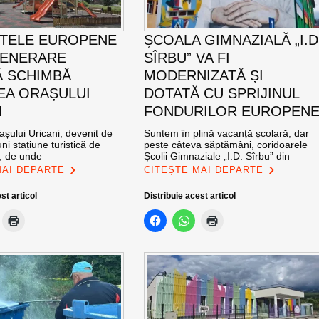
TELE EUROPENE
ȘCOALA GIMNAZIALĂ „I.D
GENERARE
SÎRBU” VA FI
 SCHIMBĂ
MODERNIZATĂ ȘI
EA ORAȘULUI
DOTATĂ CU SPRIJINUL
I
FONDURILOR EUROPEN
șului Uricani, devenit de
Suntem în plină vacanță școlară, dar
ni stațiune turistică de
peste câteva săptămâni, coridoarele
l, de unde
Școlii Gimnaziale „I.D. Sîrbu” din
MAI DEPARTE
CITEȘTE MAI DEPARTE
st articol
Distribuie acest articol