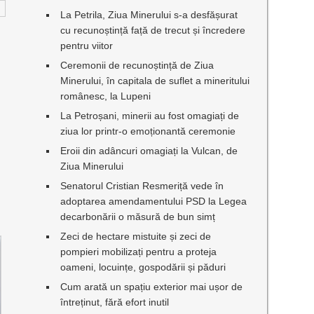
La Petrila, Ziua Minerului s-a desfășurat
cu recunoștință față de trecut și încredere
pentru viitor
Ceremonii de recunoștință de Ziua
Minerului, în capitala de suflet a mineritului
românesc, la Lupeni
La Petroșani, minerii au fost omagiați de
ziua lor printr-o emoționantă ceremonie
Eroii din adâncuri omagiați la Vulcan, de
Ziua Minerului
Senatorul Cristian Resmeriță vede în
adoptarea amendamentului PSD la Legea
decarbonării o măsură de bun simț
Zeci de hectare mistuite și zeci de
pompieri mobilizați pentru a proteja
oameni, locuințe, gospodării și păduri
Cum arată un spațiu exterior mai ușor de
întreținut, fără efort inutil