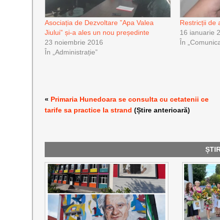
Asociația de Dezvoltare ”Apa Valea
Restricții d
Jiului” și-a ales un nou președinte
16 ianuarie 
23 noiembrie 2016
În „Comunica
În „Administrație”
«
Primaria Hunedoara se consulta cu cetatenii ce
tarife sa practice la strand
(Știre anterioară)
ȘTI