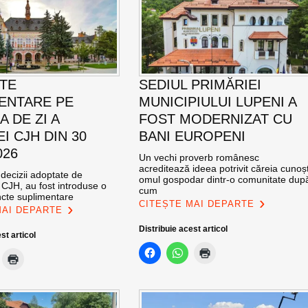
TE
SEDIUL PRIMĂRIEI
ENTARE PE
MUNICIPIULUI LUPENI A
 DE ZI A
FOST MODERNIZAT CU
I CJH DIN 30
BANI EUROPENI
026
Un vechi proverb românesc
acreditează ideea potrivit căreia cunoșt
i decizii adoptate de
omul gospodar dintr-o comunitate dup
CJH, au fost introduse o
cum
ncte suplimentare
CITEȘTE MAI DEPARTE
MAI DEPARTE
Distribuie acest articol
st articol