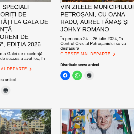
 SPECIALI
VIN ZILELE MUNICIPIULU
ORIȚI DE
PETROȘANI, CU OANA
TĂȚI LA GALA DE
RADU, AUREL TĂMAȘ ȘI
ENŢĂ
JOHNY ROMANO
ORENI DE
În perioada 24 – 26 iulie 2024, în
, EDIȚIA 2026
Centrul Civic al Petroșaniului se va
desfășura
ie a Galei de excelență
CITEȘTE MAI DEPARTE
de succes a avut loc, în
Distribuie acest articol
MAI DEPARTE
st articol