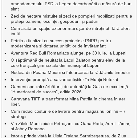
amendamentului PSD la Legea decarbonării o măsură de bun
simț
Zeci de hectare mistuite și zeci de pompieri mobilizați pentru a
proteja oameni, locuințe, gospodării și păduri
Cum arată un spațiu exterior mai ușor de întreținut, fără efort
inutil
Petrila a finalizat cu succes proiectele PNRR pentru
modernizarea și dotarea unităților de învățământ
Aventura Red Bull Romaniacs ajunge, pe 30 iulie, la Lupeni
O săptămână de neuitat la Lacul Balaton pentru elevi de la
cele trei școli gimnaziale din municipiul Lupeni
Nedeia din Poiana Muierii și întoarcerea la rădăcinile timpului
Intervenție promptă a salvamontiștilor în Munții Retezat
Oameni speciali sărbătoriți de autorități la Gala de excelenţă
”Hunedoreni de succes”, ediția 2026
Caravana TIFF a transformat Mina Petrila în cinema în aer
liber.
Cum reduci costurile de livrare pentru magazinul online – 7
strategii
Vin Zilele Municipiului Petroșani, cu Oana Radu, Aurel Tămaș
și Johny Romano
Istoria prinde viață la Ulpia Traiana Sarmizegetusa, de Ziua