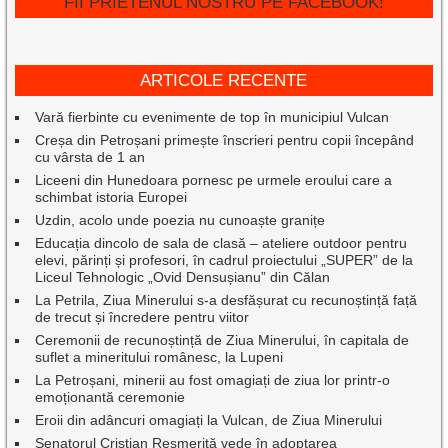
FII PRIETENUL NOSTRU PE FACEBOOK!
ARTICOLE RECENTE
Vară fierbinte cu evenimente de top în municipiul Vulcan
Creșa din Petroșani primește înscrieri pentru copii începând
cu vârsta de 1 an
Liceeni din Hunedoara pornesc pe urmele eroului care a
schimbat istoria Europei
Uzdin, acolo unde poezia nu cunoaște granițe
Educația dincolo de sala de clasă – ateliere outdoor pentru
elevi, părinți și profesori, în cadrul proiectului „SUPER” de la
Liceul Tehnologic „Ovid Densușianu” din Călan
La Petrila, Ziua Minerului s-a desfășurat cu recunoștință față
de trecut și încredere pentru viitor
Ceremonii de recunoștință de Ziua Minerului, în capitala de
suflet a mineritului românesc, la Lupeni
La Petroșani, minerii au fost omagiați de ziua lor printr-o
emoționantă ceremonie
Eroii din adâncuri omagiați la Vulcan, de Ziua Minerului
Senatorul Cristian Resmeriță vede în adoptarea