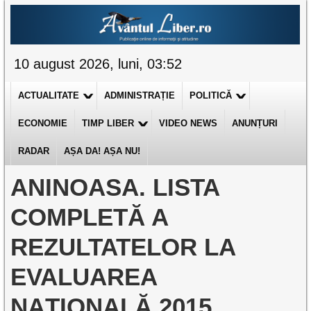
10 august 2026, luni, 03:52
ACTUALITATE
ADMINISTRAȚIE
POLITICĂ
ECONOMIE
TIMP LIBER
VIDEO NEWS
ANUNȚURI
RADAR
AȘA DA! AȘA NU!
ANINOASA. LISTA
COMPLETĂ A
REZULTATELOR LA
EVALUAREA
NAŢIONALĂ 2015