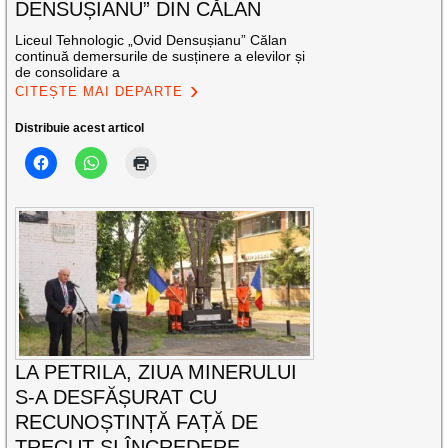
DENSUȘIANU” DIN CĂLAN
Liceul Tehnologic „Ovid Densușianu” Călan
continuă demersurile de susținere a elevilor și
de consolidare a
CITEȘTE MAI DEPARTE
Distribuie acest articol
LA PETRILA, ZIUA MINERULUI
S-A DESFĂȘURAT CU
RECUNOȘTINȚĂ FAȚĂ DE
TRECUT ȘI ÎNCREDERE