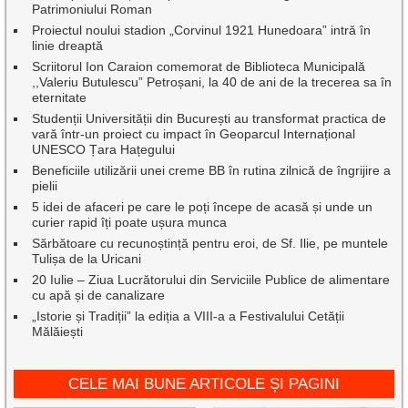
Patrimoniului Roman
Proiectul noului stadion „Corvinul 1921 Hunedoara” intră în
linie dreaptă
Scriitorul Ion Caraion comemorat de Biblioteca Municipală
,,Valeriu Butulescu” Petroșani, la 40 de ani de la trecerea sa în
eternitate
Studenții Universității din București au transformat practica de
vară într-un proiect cu impact în Geoparcul Internațional
UNESCO Țara Hațegului
Beneficiile utilizării unei creme BB în rutina zilnică de îngrijire a
pielii
5 idei de afaceri pe care le poți începe de acasă și unde un
curier rapid îți poate ușura munca
Sărbătoare cu recunoștință pentru eroi, de Sf. Ilie, pe muntele
Tulișa de la Uricani
20 Iulie – Ziua Lucrătorului din Serviciile Publice de alimentare
cu apă și de canalizare
„Istorie și Tradiții” la ediția a VIII-a a Festivalului Cetății
Mălăiești
CELE MAI BUNE ARTICOLE ȘI PAGINI