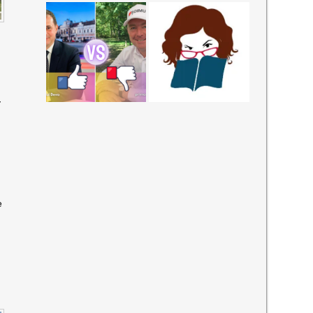
-
O
e