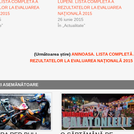
LISTA COMPLETĂ A
LUPENI. LISTA COMPLETĂ A
LOR LA EVALUAREA
REZULTATELOR LA EVALUAREA
 2015
NAŢIONALĂ 2015
5
26 iunie 2015
e”
În „Actualitate”
(Următoarea știre)
ANINOASA. LISTA COMPLETĂ 
REZULTATELOR LA EVALUAREA NAŢIONALĂ 2015
RI ASEMĂNĂTOARE