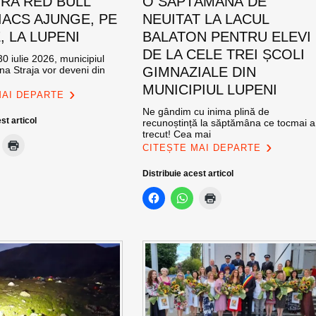
RA RED BULL
O SĂPTĂMÂNĂ DE
ACS AJUNGE, PE
NEUITAT LA LACUL
E, LA LUPENI
BALATON PENTRU ELEVI
DE LA CELE TREI ȘCOLI
0 iulie 2026, municipiul
na Straja vor deveni din
GIMNAZIALE DIN
MUNICIPIUL LUPENI
MAI DEPARTE
Ne gândim cu inima plină de
st articol
recunoștință la săptămâna ce tocmai a
trecut! Cea mai
CITEȘTE MAI DEPARTE
Distribuie acest articol