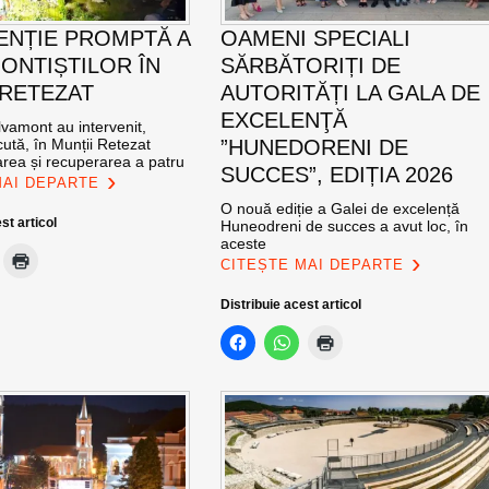
ENȚIE PROMPTĂ A
OAMENI SPECIALI
ONTIȘTILOR ÎN
SĂRBĂTORIȚI DE
 RETEZAT
AUTORITĂȚI LA GALA DE
EXCELENŢĂ
vamont au intervenit,
ută, în Munții Retezat
”HUNEDORENI DE
area și recuperarea a patru
SUCCES”, EDIȚIA 2026
MAI DEPARTE
O nouă ediție a Galei de excelență
st articol
Huneodreni de succes a avut loc, în
aceste
CITEȘTE MAI DEPARTE
Distribuie acest articol