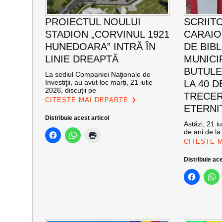
PROIECTUL NOULUI
SCRIIT
STADION „CORVINUL 1921
CARAI
HUNEDOARA” INTRĂ ÎN
DE BIB
LINIE DREAPTĂ
MUNICI
BUTULE
La sediul Companiei Naţionale de
Investiţii, au avut loc marți, 21 iulie
LA 40 D
2026, discuții pe
TRECER
CITEȘTE MAI DEPARTE
ETERNI
Distribuie acest articol
Astăzi, 21 i
de ani de la
CITEȘTE 
Distribuie ace