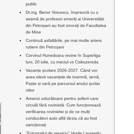
public
Dr.ing. Benor Voicescu, împreună cu o
seamă de profesori emeriți ai Universității
din Petroșani au fost onorați de Facultatea
de Mine
Continuă asfaltările, pe mai multe artere
rutiere din Petroșani
Corvinul Hunedoara revine în Superliga
luni, 20 iulie, cu meciul vs Csikszereda
Vacanțe școlare 2026-2027: Când vor
avea elevii vacanțele de toamnă, iarnă,
Paște și vară pe parcursul anului școlar
viitor
Amenzi usturătoare pentru șoferii care
circulă fără rovinietă: Cum funcționează
verificarea rovinietei și de ce mulți
conducători auto află târziu că au fost
sancționați
”Fotograful de serviciu” Vasile Laurențiu