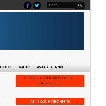
UNȚURI
RADAR
AȘA DA! AȘA NU!
FII PRIETENUL NOSTRU PE
FACEBOOK!
ARTICOLE RECENTE