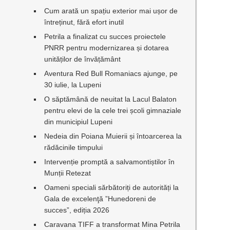
Cum arată un spațiu exterior mai ușor de
întreținut, fără efort inutil
Petrila a finalizat cu succes proiectele
PNRR pentru modernizarea și dotarea
unităților de învățământ
Aventura Red Bull Romaniacs ajunge, pe
30 iulie, la Lupeni
O săptămână de neuitat la Lacul Balaton
pentru elevi de la cele trei școli gimnaziale
din municipiul Lupeni
Nedeia din Poiana Muierii și întoarcerea la
rădăcinile timpului
Intervenție promptă a salvamontiștilor în
Munții Retezat
Oameni speciali sărbătoriți de autorități la
Gala de excelenţă ”Hunedoreni de
succes”, ediția 2026
Caravana TIFF a transformat Mina Petrila