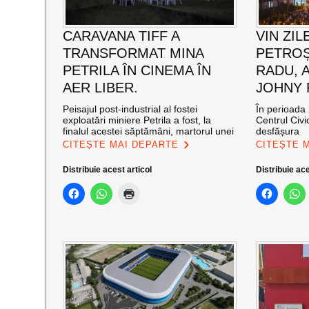
CARAVANA TIFF A
VIN ZIL
TRANSFORMAT MINA
PETROȘ
PETRILA ÎN CINEMA ÎN
RADU, 
AER LIBER.
JOHNY
Peisajul post-industrial al fostei
În perioada 
exploatări miniere Petrila a fost, la
Centrul Civi
finalul acestei săptămâni, martorul unei
desfășura
CITEȘTE MAI DEPARTE
CITEȘTE 
Distribuie acest articol
Distribuie ace