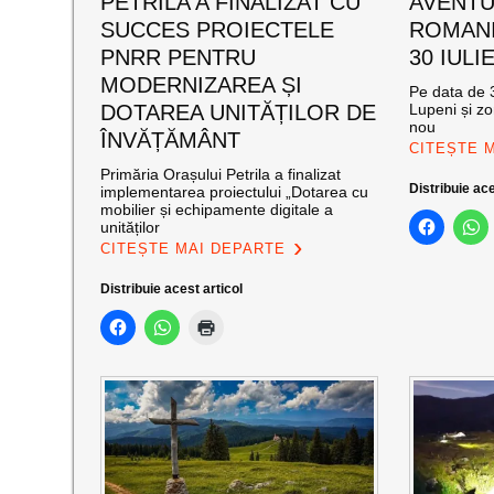
PETRILA A FINALIZAT CU
AVENTU
SUCCES PROIECTELE
ROMANI
PNRR PENTRU
30 IULI
MODERNIZAREA ȘI
Pe data de 3
DOTAREA UNITĂȚILOR DE
Lupeni și zo
nou
ÎNVĂȚĂMÂNT
CITEȘTE 
Primăria Orașului Petrila a finalizat
Distribuie ace
implementarea proiectului „Dotarea cu
mobilier și echipamente digitale a
unităților
CITEȘTE MAI DEPARTE
Distribuie acest articol