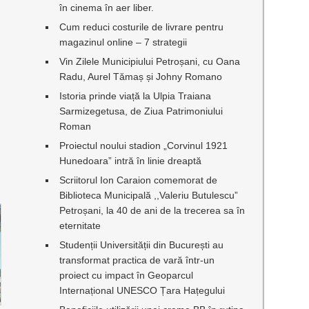
în cinema în aer liber.
Cum reduci costurile de livrare pentru
magazinul online – 7 strategii
Vin Zilele Municipiului Petroșani, cu Oana
Radu, Aurel Tămaș și Johny Romano
Istoria prinde viață la Ulpia Traiana
Sarmizegetusa, de Ziua Patrimoniului
Roman
Proiectul noului stadion „Corvinul 1921
Hunedoara” intră în linie dreaptă
Scriitorul Ion Caraion comemorat de
Biblioteca Municipală ,,Valeriu Butulescu”
Petroșani, la 40 de ani de la trecerea sa în
eternitate
Studenții Universității din București au
transformat practica de vară într-un
proiect cu impact în Geoparcul
Internațional UNESCO Țara Hațegului