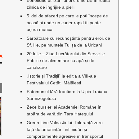
Beneficiile utilizării unei creme BB în rutina
zilnică de îngrijire a pielii
5 idei de afaceri pe care le poți începe de
acasă și unde un curier rapid îți poate
ușura munca
Sărbătoare cu recunoștință pentru eroi, de
Sf. Ilie, pe muntele Tulișa de la Uricani
20 Iulie – Ziua Lucrătorului din Serviciile
A
Publice de alimentare cu apă și de
»
canalizare
„Istorie și Tradiții” la ediția a VIII-a a
Festivalului Cetății Mălăiești
Patrimoniul fără frontiere la Ulpia Traiana
Sarmizegetusa
Zece bursieri ai Academiei Române în
tabăra de vară din Țara Hațegului
Green Line Valea Jiului: Toleranță zero
față de amenințări, intimidări și
comportamente agresive în transportul