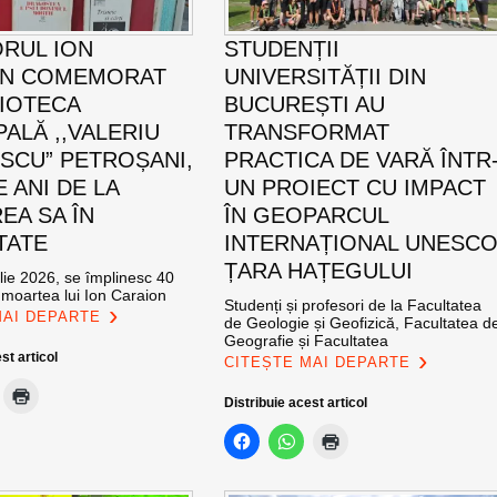
ORUL ION
STUDENȚII
ON COMEMORAT
UNIVERSITĂȚII DIN
LIOTECA
BUCUREȘTI AU
PALĂ ,,VALERIU
TRANSFORMAT
SCU” PETROȘANI,
PRACTICA DE VARĂ ÎNTR
E ANI DE LA
UN PROIECT CU IMPACT
EA SA ÎN
ÎN GEOPARCUL
TATE
INTERNAȚIONAL UNESC
ȚARA HAȚEGULUI
ulie 2026, se împlinesc 40
 moartea lui Ion Caraion
Studenți și profesori de la Facultatea
MAI DEPARTE
de Geologie și Geofizică, Facultatea d
Geografie și Facultatea
st articol
CITEȘTE MAI DEPARTE
Distribuie acest articol