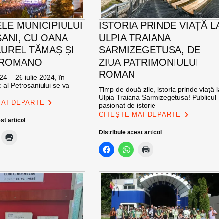
ELE MUNICIPIULUI
ISTORIA PRINDE VIAȚĂ L
ANI, CU OANA
ULPIA TRAIANA
AUREL TĂMAȘ ȘI
SARMIZEGETUSA, DE
 ROMANO
ZIUA PATRIMONIULUI
ROMAN
24 – 26 iulie 2024, în
c al Petroșaniului se va
Timp de două zile, istoria prinde viață l
Ulpia Traiana Sarmizegetusa! Publicul
MAI DEPARTE
pasionat de istorie
CITEȘTE MAI DEPARTE
st articol
Distribuie acest articol