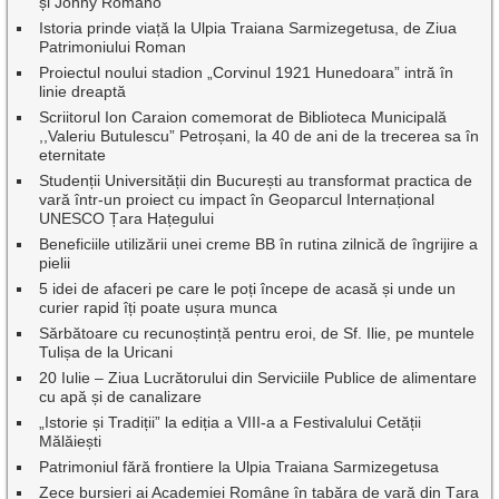
și Johny Romano
Istoria prinde viață la Ulpia Traiana Sarmizegetusa, de Ziua
Patrimoniului Roman
Proiectul noului stadion „Corvinul 1921 Hunedoara” intră în
linie dreaptă
Scriitorul Ion Caraion comemorat de Biblioteca Municipală
,,Valeriu Butulescu” Petroșani, la 40 de ani de la trecerea sa în
eternitate
Studenții Universității din București au transformat practica de
vară într-un proiect cu impact în Geoparcul Internațional
UNESCO Țara Hațegului
Beneficiile utilizării unei creme BB în rutina zilnică de îngrijire a
pielii
5 idei de afaceri pe care le poți începe de acasă și unde un
curier rapid îți poate ușura munca
Sărbătoare cu recunoștință pentru eroi, de Sf. Ilie, pe muntele
Tulișa de la Uricani
20 Iulie – Ziua Lucrătorului din Serviciile Publice de alimentare
cu apă și de canalizare
„Istorie și Tradiții” la ediția a VIII-a a Festivalului Cetății
Mălăiești
Patrimoniul fără frontiere la Ulpia Traiana Sarmizegetusa
Zece bursieri ai Academiei Române în tabăra de vară din Țara