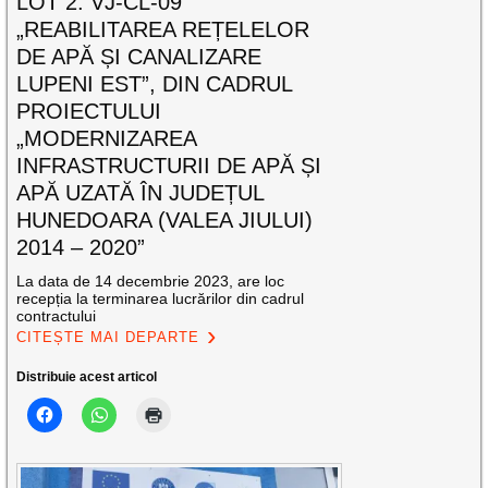
LOT 2: VJ-CL-09
„REABILITAREA REȚELELOR
DE APĂ ȘI CANALIZARE
LUPENI EST”, DIN CADRUL
PROIECTULUI
„MODERNIZAREA
INFRASTRUCTURII DE APĂ ȘI
APĂ UZATĂ ÎN JUDEȚUL
HUNEDOARA (VALEA JIULUI)
2014 – 2020”
La data de 14 decembrie 2023, are loc
recepția la terminarea lucrărilor din cadrul
contractului
CITEȘTE MAI DEPARTE
Distribuie acest articol