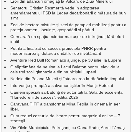
Eroii din adâncuri omagiați la Vulcan, de Ziua Minerului
Senatorul Cristian Resmeriță vede în adoptarea
amendamentului PSD la Legea decarbonării o măsură de bun
simț
Zeci de hectare mistuite și zeci de pompieri mobilizați pentru a
proteja oameni, locuințe, gospodării și păduri
Cum arată un spațiu exterior mai ușor de întreținut, fără efort
inutil
Petrila a finalizat cu succes proiectele PNRR pentru
modernizarea și dotarea unităților de învățământ
Aventura Red Bull Romaniacs ajunge, pe 30 iulie, la Lupeni
O săptămână de neuitat la Lacul Balaton pentru elevi de la
cele trei școli gimnaziale din municipiul Lupeni
Nedeia din Poiana Muierii și întoarcerea la rădăcinile timpului
Intervenție promptă a salvamontiștilor în Munții Retezat
Oameni speciali sărbătoriți de autorități la Gala de excelenţă
”Hunedoreni de succes”, ediția 2026
Caravana TIFF a transformat Mina Petrila în cinema în aer
liber.
Cum reduci costurile de livrare pentru magazinul online – 7
strategii
Vin Zilele Municipiului Petroșani, cu Oana Radu, Aurel Tămaș