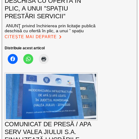
DESCHISĂ CU OFERTĂ ÎN
PLIC, A UNUI ”SPAȚIU
PRESTĂRI SERVICII”
ANUNŢ privind închirierea prin licitaţie publică
deschisă cu ofertă în plic, a unui ” spațiu
CITEȘTE MAI DEPARTE
Distribuie acest articol
COMUNICAT DE PRESĂ / APA
SERV VALEA JIULUI S.A.