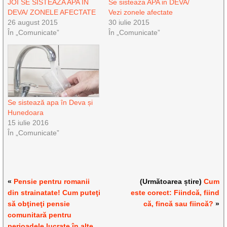
JOI SE SISTEAZA APA IN
Se sisteaza APA in DEVA/
DEVA/ ZONELE AFECTATE
Vezi zonele afectate
26 august 2015
30 iulie 2015
În „Comunicate”
În „Comunicate”
Se sistează apa în Deva și
Hunedoara
15 iulie 2016
În „Comunicate”
«
Pensie pentru romanii
(Următoarea știre)
Cum
din strainatate! Cum puteţi
este corect: Fiindcă, fiind
să obţineţi pensie
că, fincă sau fiincă?
»
comunitară pentru
perioadele lucrate în alte