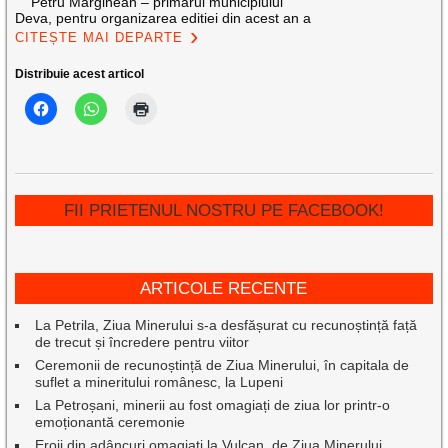
Petru Marginean – primarul municipiului
Deva, pentru organizarea editiei din acest an a
CITEȘTE MAI DEPARTE
Distribuie acest articol
FII PRIETENUL NOSTRU PE FACEBOOK!
ARTICOLE RECENTE
La Petrila, Ziua Minerului s-a desfășurat cu recunoștință față
de trecut și încredere pentru viitor
Ceremonii de recunoștință de Ziua Minerului, în capitala de
suflet a mineritului românesc, la Lupeni
La Petroșani, minerii au fost omagiați de ziua lor printr-o
emoționantă ceremonie
Eroii din adâncuri omagiați la Vulcan, de Ziua Minerului