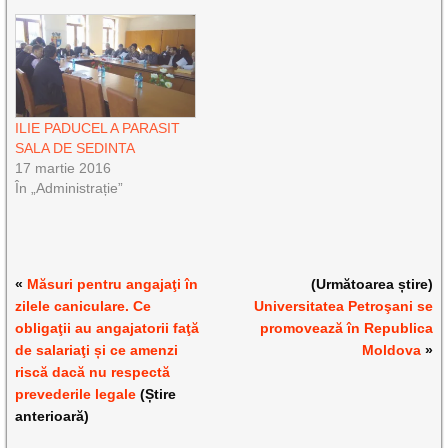
ILIE PADUCEL A PARASIT
SALA DE SEDINTA
17 martie 2016
În „Administrație”
«
Măsuri pentru angajaţi în
(Următoarea știre)
zilele caniculare. Ce
Universitatea Petroşani se
obligaţii au angajatorii faţă
promovează în Republica
de salariaţi și ce amenzi
Moldova
»
riscă dacă nu respectă
prevederile legale
(Știre
anterioară)