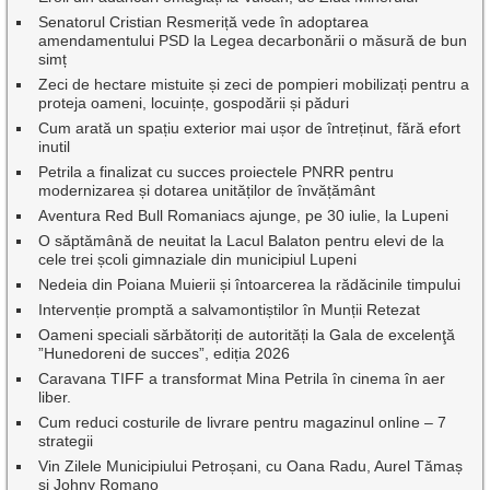
Senatorul Cristian Resmeriță vede în adoptarea
amendamentului PSD la Legea decarbonării o măsură de bun
simț
Zeci de hectare mistuite și zeci de pompieri mobilizați pentru a
proteja oameni, locuințe, gospodării și păduri
Cum arată un spațiu exterior mai ușor de întreținut, fără efort
inutil
Petrila a finalizat cu succes proiectele PNRR pentru
modernizarea și dotarea unităților de învățământ
Aventura Red Bull Romaniacs ajunge, pe 30 iulie, la Lupeni
O săptămână de neuitat la Lacul Balaton pentru elevi de la
cele trei școli gimnaziale din municipiul Lupeni
Nedeia din Poiana Muierii și întoarcerea la rădăcinile timpului
Intervenție promptă a salvamontiștilor în Munții Retezat
Oameni speciali sărbătoriți de autorități la Gala de excelenţă
”Hunedoreni de succes”, ediția 2026
Caravana TIFF a transformat Mina Petrila în cinema în aer
liber.
Cum reduci costurile de livrare pentru magazinul online – 7
strategii
Vin Zilele Municipiului Petroșani, cu Oana Radu, Aurel Tămaș
și Johny Romano