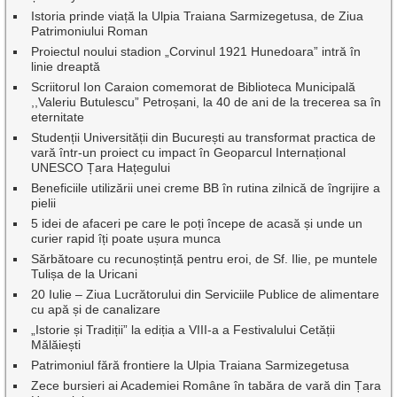
Istoria prinde viață la Ulpia Traiana Sarmizegetusa, de Ziua
Patrimoniului Roman
Proiectul noului stadion „Corvinul 1921 Hunedoara” intră în
linie dreaptă
Scriitorul Ion Caraion comemorat de Biblioteca Municipală
,,Valeriu Butulescu” Petroșani, la 40 de ani de la trecerea sa în
eternitate
Studenții Universității din București au transformat practica de
vară într-un proiect cu impact în Geoparcul Internațional
UNESCO Țara Hațegului
Beneficiile utilizării unei creme BB în rutina zilnică de îngrijire a
pielii
5 idei de afaceri pe care le poți începe de acasă și unde un
curier rapid îți poate ușura munca
Sărbătoare cu recunoștință pentru eroi, de Sf. Ilie, pe muntele
Tulișa de la Uricani
20 Iulie – Ziua Lucrătorului din Serviciile Publice de alimentare
cu apă și de canalizare
„Istorie și Tradiții” la ediția a VIII-a a Festivalului Cetății
Mălăiești
Patrimoniul fără frontiere la Ulpia Traiana Sarmizegetusa
Zece bursieri ai Academiei Române în tabăra de vară din Țara