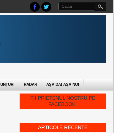
UNȚURI
RADAR
AȘA DA! AȘA NU!
FII PRIETENUL NOSTRU PE
FACEBOOK!
ARTICOLE RECENTE