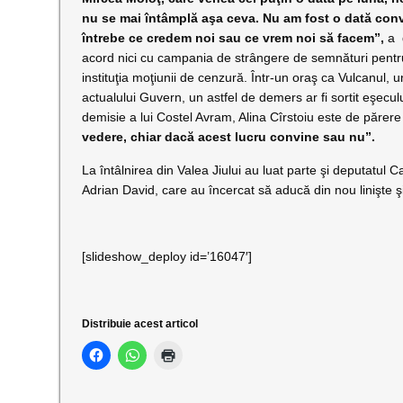
nu se mai întâmplă aşa ceva. Nu am fost o dată co
întrebe ce credem noi sau ce vrem noi să facem”,
a d
acord nici cu campania de strângere de semnături pentru
instituţia moţiunii de cenzură. Într-un oraş ca Vulcanul, 
actualului Guvern, un astfel de demers ar fi sortit eşecul
demisie a lui Costel Avram, Alina Cîrstoiu este de părer
vedere, chiar dacă acest lucru convine sau nu”.
La întâlnirea din Valea Jiului au luat parte şi deputatu
Adrian David, care au încercat să aducă din nou linişte şi
[slideshow_deploy id=’16047′]
Distribuie acest articol