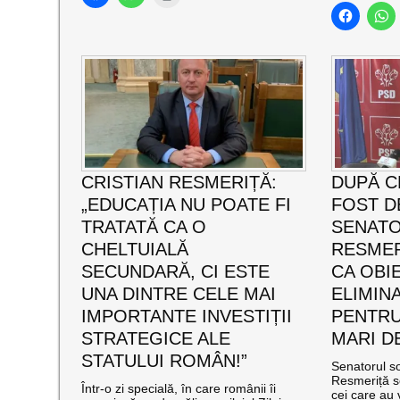
CRISTIAN RESMERIȚĂ:
DUPĂ C
„EDUCAȚIA NU POATE FI
FOST D
TRATATĂ CA O
SENATO
CHELTUIALĂ
RESMERI
SECUNDARĂ, CI ESTE
CA OBIE
UNA DINTRE CELE MAI
ELIMIN
IMPORTANTE INVESTIȚII
PENTRU
STRATEGICE ALE
MARI DE
STATULUI ROMÂN!”
Senatorul so
Resmeriță s
Într-o zi specială, în care românii îi
cei care au v