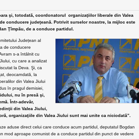
 totodată, coordonatorul organizaţiilor liberale din Valea
 de conducere judeţeană. Potrivit surselor noastre, la mijloc este
gdan Ţîmpău, de a conduce partidul.
omitetului Județean al
ura de conducere
Avram s-a întâlnit cu
Jiului, cu care a analizat
iscutat la Deva. Şi, ca
nţat, deocamdată, la
ralilor din Valea Jiului
dus în pragul demisiei,
idului, nu în presă şi,
emă. Într-adevăr,
dinţii din Valea Jiului,
ră, organizaţiile din Valea Jiului sunt mai unite ca niciodată”.
uze aduse direct celui care conduce acum partidul, deputatul Bogdan
e un mod aproape comunist de a conduce partidul din punct de vedere