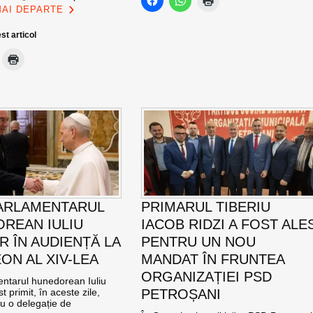
MAI DEPARTE
st articol
ARLAMENTARUL
PRIMARUL TIBERIU
REAN IULIU
IACOB RIDZI A FOST ALE
R ÎN AUDIENȚĂ LA
PENTRU UN NOU
ON AL XIV-LEA
MANDAT ÎN FRUNTEA
ORGANIZAȚIEI PSD
ntarul hunedorean Iuliu
t primit, în aceste zile,
PETROȘANI
u o delegație de