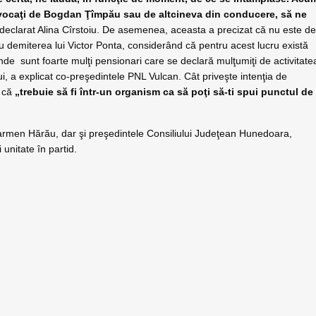
nvocaţi de Bogdan Ţîmpău sau de altcineva din conducere, să ne
eclarat Alina Cîrstoiu. De asemenea, aceasta a precizat că nu este d
 demiterea lui Victor Ponta, considerând că pentru acest lucru există
unde sunt foarte mulţi pensionari care se declară mulţumiţi de activitate
ui, a explicat co-preşedintele PNL Vulcan. Cât priveşte intenţia de
e că
„trebuie să fi într-un organism ca să poţi să-ti spui punctul de
l Carmen Hărău, dar şi preşedintele Consiliului Judeţean Hunedoara,
 unitate în partid.