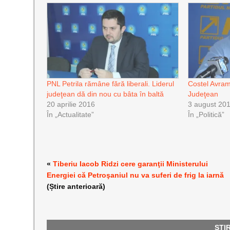
PNL Petrila rămâne fără liberali. Liderul
Costel Avram
judeţean dă din nou cu bâta în baltă
Judeţean
20 aprilie 2016
3 august 20
În „Actualitate”
În „Politică”
«
Tiberiu Iacob Ridzi cere garanţii Ministerului
Energiei că Petroşaniul nu va suferi de frig la iarnă
(Știre anterioară)
ȘTI