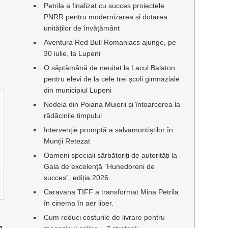
Petrila a finalizat cu succes proiectele
PNRR pentru modernizarea și dotarea
unităților de învățământ
Aventura Red Bull Romaniacs ajunge, pe
30 iulie, la Lupeni
O săptămână de neuitat la Lacul Balaton
pentru elevi de la cele trei școli gimnaziale
din municipiul Lupeni
Nedeia din Poiana Muierii și întoarcerea la
rădăcinile timpului
Intervenție promptă a salvamontiștilor în
Munții Retezat
Oameni speciali sărbătoriți de autorități la
Gala de excelenţă ”Hunedoreni de
succes”, ediția 2026
Caravana TIFF a transformat Mina Petrila
în cinema în aer liber.
Cum reduci costurile de livrare pentru
m