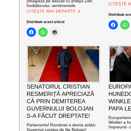
omagiază pe dascăli cu prilejul Zilei
CITEȘTE 
Învățătorului, sentimentele
CITEȘTE MAI DEPARTE
Distribuie ace
Distribuie acest articol
SENATORUL CRISTIAN
EUROP
RESMERIȚĂ APRECIAZĂ
HUNEDO
CĂ PRIN DEMITEREA
WINKLE
GUVERNULUI BOLOJAN
PAPA LE
S-A FĂCUT DREPTATE!
Europarlame
Winkler a fos
Parlamentul României a demis astăzi
împreună- c
Guvernul condus de Ilie Bolojan!