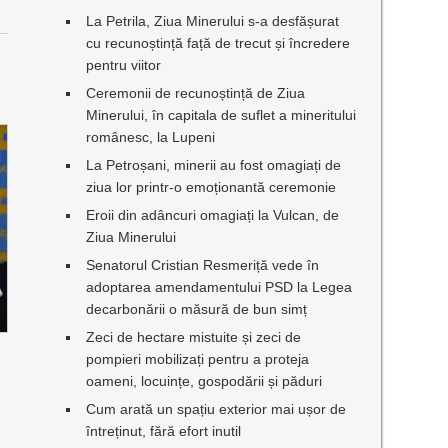
La Petrila, Ziua Minerului s-a desfășurat
cu recunoștință față de trecut și încredere
pentru viitor
Ceremonii de recunoștință de Ziua
Minerului, în capitala de suflet a mineritului
românesc, la Lupeni
La Petroșani, minerii au fost omagiați de
ziua lor printr-o emoționantă ceremonie
Eroii din adâncuri omagiați la Vulcan, de
Ziua Minerului
Senatorul Cristian Resmeriță vede în
adoptarea amendamentului PSD la Legea
decarbonării o măsură de bun simț
Zeci de hectare mistuite și zeci de
pompieri mobilizați pentru a proteja
oameni, locuințe, gospodării și păduri
Cum arată un spațiu exterior mai ușor de
întreținut, fără efort inutil