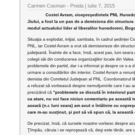
Carmen Cosman - Preda |
iulie 7, 2015
Costel Avram, vicepreşedintele PNL Hunedoara şi,
Jiului, a fost la un pas de a demisiona din structura
modul actualului lider al liberalilor hunedoreni, Bo
Situaţia a explodat, iniţial, sambata, în cadrul ședinței C
PNL, iar Costel Avram a vrut să demisioneze din struct
judeţeană. Înainte de a face, însă, acest pas, luni seara 
colegii săi din conducerea organizaţiilor locale din Valea 
problemele din partid, dar i-a informat şi despre ce s-a d
urmare a consultărilor din interior, Costel Avram a renu
demisia din Comitetul Judeţean al PNL. Coordonatorul libe
a refuzat să vorbească despre nemulţumirile care l-au a
precizând că
“problemele se discută în interiorul part
ca atare, nu voi face niciun comentariu pe această t
aseară (n.r. luni seara) am avut o întâlnire cu copreşe
care m-au susţinut, şi pot să vă spun că, la această o
De precizat, însă, că sursele noastre vorbesc despre ac
Ţîmpău, căruia i se reproşează că, deşi este tânăr, ar