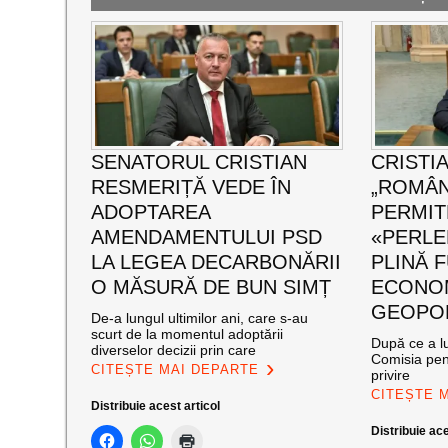
SENATORUL CRISTIAN
CRISTI
RESMERIȚĂ VEDE ÎN
„ROMÂN
ADOPTAREA
PERMIT
AMENDAMENTULUI PSD
«PERLE
LA LEGEA DECARBONĂRII
PLINĂ 
O MĂSURĂ DE BUN SIMȚ
ECONOM
GEOPOL
De-a lungul ultimilor ani, care s-au
scurt de la momentul adoptării
După ce a lu
diverselor decizii prin care
Comisia pen
CITEȘTE MAI DEPARTE
privire
CITEȘTE 
Distribuie acest articol
Distribuie ace