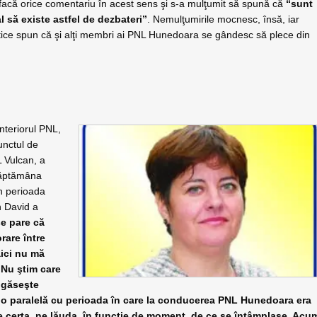
să facă orice comentariu în acest sens şi s-a mulţumit să spună că
“sunt
l să existe astfel de dezbateri”
. Nemulţumirile mocnesc, însă, iar
itice spun că şi alţi membri ai PNL Hunedoara se gândesc să plece din
eriorul PNL,
unctul de
L Vulcan, a
 săptămâna
în perioada
n David a
e pare că
rare între
aici nu mă
. Nu ştim care
 găseşte
ut o paralelă cu perioada în care la conducerea PNL Hunedoara era
e certa, ne lăuda, în funcţie de moment, de ce se întâmplase. Acu