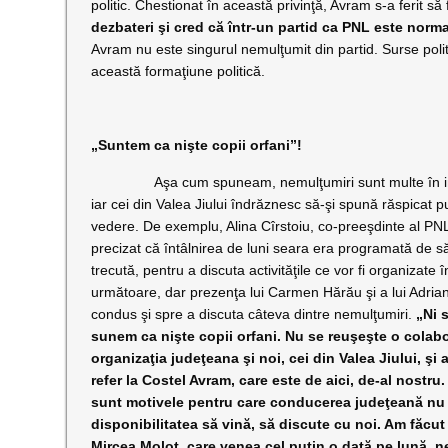
politic. Chestionat în această privinţă, Avram s-a ferit 
dezbateri şi cred că într-un partid ca PNL este norma
Avram nu este singurul nemulţumit din partid. Surse pol
această formaţiune politică.
„Suntem ca nişte copii orfani”!
Aşa cum spuneam, nemulţumiri sunt multe în int
iar cei din Valea Jiului îndrăznesc să-şi spună răspicat p
vedere. De exemplu, Alina Cîrstoiu, co-preeşdinte al PN
precizat că întâlnirea de luni seara era programată de
trecută, pentru a discuta activităţile ce vor fi organizate 
următoare, dar prezenţa lui Carmen Hărău şi a lui Adria
condus şi spre a discuta câteva dintre nemulţumiri.
„Ni s
sunem ca nişte copii orfani. Nu se reuşeşte o colabo
organizaţia judeţeana şi noi, cei din Valea Jiului, şi 
refer la Costel Avram, care este de aici, de-al nostru
sunt motivele pentru care conducerea judeţeană nu
disponibilitatea să vină, să discute cu noi. Am făc
Mircea Moloţ, care venea cel puţin o dată pe lună, n