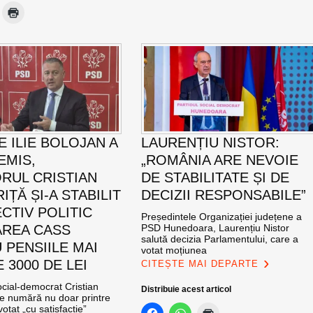
E ILIE BOLOJAN A
LAURENȚIU NISTOR:
EMIS,
„ROMÂNIA ARE NEVOIE
RUL CRISTIAN
DE STABILITATE ȘI DE
ȚĂ ȘI-A STABILIT
DECIZII RESPONSABILE”
CTIV POLITIC
Președintele Organizației județene a
AREA CASS
PSD Hunedoara, Laurențiu Nistor
salută decizia Parlamentului, care a
 PENSIILE MAI
votat moțiunea
 3000 DE LEI
CITEȘTE MAI DEPARTE
cial-democrat Cristian
Distribuie acest articol
e numără nu doar printre
otat „cu satisfacție”