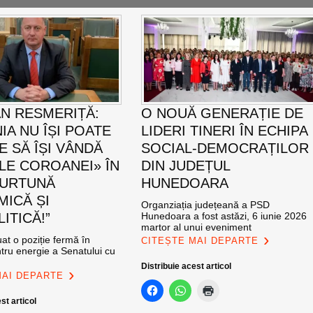
AN RESMERIȚĂ:
O NOUĂ GENERAȚIE DE
IA NU ÎȘI POATE
LIDERI TINERI ÎN ECHIPA
E SĂ ÎȘI VÂNDĂ
SOCIAL-DEMOCRAȚILOR
LE COROANEI» ÎN
DIN JUDEȚUL
FURTUNĂ
HUNEDOARA
ICĂ ȘI
Organziația județeană a PSD
ITICĂ!”
Hunedoara a fost astăzi, 6 iunie 2026
martor al unui eveniment
at o poziție fermă în
CITEȘTE MAI DEPARTE
tru energie a Senatului cu
Distribuie acest articol
MAI DEPARTE
st articol