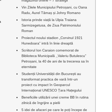
magazinul online – 7 strategii
Vin Zilele Municipiului Petroșani, cu Oana
e
Radu, Aurel Tămaș și Johny Romano
Istoria prinde viață la Ulpia Traiana
a
Sarmizegetusa, de Ziua Patrimoniului
Roman
Proiectul noului stadion „Corvinul 1921
Hunedoara” intră în linie dreaptă
Scriitorul Ion Caraion comemorat de
Biblioteca Municipală ,,Valeriu Butulescu”
Petroșani, la 40 de ani de la trecerea sa în
eternitate
Studenții Universității din București au
transformat practica de vară într-un
proiect cu impact în Geoparcul
Internațional UNESCO Țara Hațegului
Beneficiile utilizării unei creme BB în rutina
zilnică de îngrijire a pielii
5 idei de afaceri pe care le poți începe de