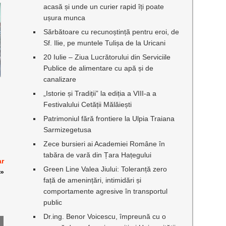
acasă și unde un curier rapid îți poate
ușura munca
Sărbătoare cu recunoștință pentru eroi, de
Sf. Ilie, pe muntele Tulișa de la Uricani
20 Iulie – Ziua Lucrătorului din Serviciile
Publice de alimentare cu apă și de
canalizare
„Istorie și Tradiții” la ediția a VIII-a a
Festivalului Cetății Mălăiești
Patrimoniul fără frontiere la Ulpia Traiana
Sarmizegetusa
Zece bursieri ai Academiei Române în
tabăra de vară din Țara Hațegului
ar
Green Line Valea Jiului: Toleranță zero
»
față de amenințări, intimidări și
comportamente agresive în transportul
public
Dr.ing. Benor Voicescu, împreună cu o