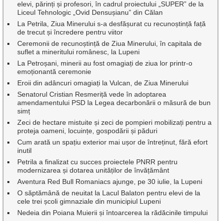
elevi, părinți și profesori, în cadrul proiectului „SUPER” de la
Liceul Tehnologic „Ovid Densușianu” din Călan
La Petrila, Ziua Minerului s-a desfășurat cu recunoștință față
de trecut și încredere pentru viitor
Ceremonii de recunoștință de Ziua Minerului, în capitala de
suflet a mineritului românesc, la Lupeni
La Petroșani, minerii au fost omagiați de ziua lor printr-o
emoționantă ceremonie
Eroii din adâncuri omagiați la Vulcan, de Ziua Minerului
Senatorul Cristian Resmeriță vede în adoptarea
amendamentului PSD la Legea decarbonării o măsură de bun
simț
Zeci de hectare mistuite și zeci de pompieri mobilizați pentru a
proteja oameni, locuințe, gospodării și păduri
Cum arată un spațiu exterior mai ușor de întreținut, fără efort
inutil
Petrila a finalizat cu succes proiectele PNRR pentru
modernizarea și dotarea unităților de învățământ
Aventura Red Bull Romaniacs ajunge, pe 30 iulie, la Lupeni
O săptămână de neuitat la Lacul Balaton pentru elevi de la
cele trei școli gimnaziale din municipiul Lupeni
Nedeia din Poiana Muierii și întoarcerea la rădăcinile timpului