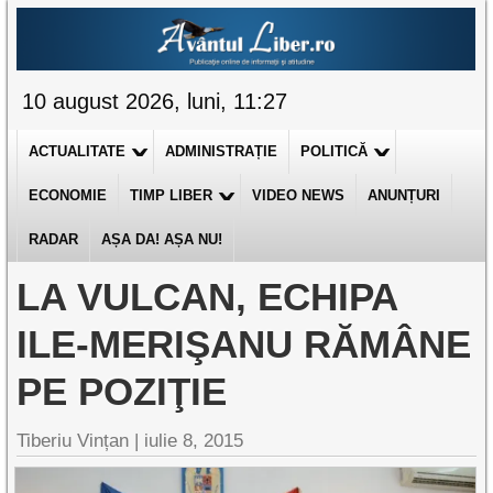
10 august 2026, luni, 11:27
ACTUALITATE
ADMINISTRAȚIE
POLITICĂ
ECONOMIE
TIMP LIBER
VIDEO NEWS
ANUNȚURI
RADAR
AȘA DA! AȘA NU!
LA VULCAN, ECHIPA
ILE-MERIŞANU RĂMÂNE
PE POZIŢIE
Tiberiu Vințan
|
iulie 8, 2015