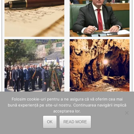
Folosim cookie-uri pentru a ne asigura că vă oferim cea mai
bună experiență pe site-ul nostru. Continuarea navigării implică
acceptarea lor.
TELEFOANE UTILE
OK
READ MORE
OPC Hunedoara - 0254.214.971