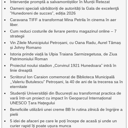
Intervenție promptă a salvamontiștilor în Munții Retezat
Oameni speciali sărbătoriți de autorități la Gala de excelenţă
”Hunedoreni de succes”, ediția 2026
Caravana TIFF a transformat Mina Petrila în cinema în aer
liber.
Cum reduci costurile de livrare pentru magazinul online – 7
strategii
Vin Zilele Municipiului Petroșani, cu Oana Radu, Aurel Tămaș
și Johny Romano
Istoria prinde viață la Ulpia Traiana Sarmizegetusa, de Ziua
Patrimoniului Roman
Proiectul noului stadion „Corvinul 1921 Hunedoara” intră în
linie dreaptă
Scriitorul Ion Caraion comemorat de Biblioteca Municipală
,,Valeriu Butulescu” Petroșani, la 40 de ani de la trecerea sa în
eternitate
Studenții Universității din București au transformat practica de
vară într-un proiect cu impact în Geoparcul Internațional
UNESCO Țara Hațegului
Beneficiile utilizării unei creme BB în rutina zilnică de îngrijire a
pielii
5 idei de afaceri pe care le poți începe de acasă și unde un
curier rapid îți poate ușura munca