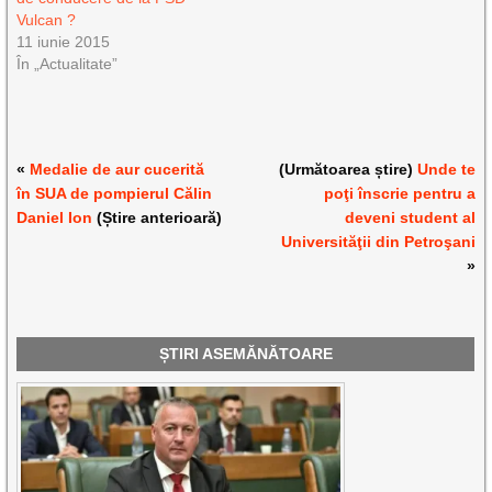
Vulcan ?
11 iunie 2015
În „Actualitate”
«
Medalie de aur cucerită
(Următoarea știre)
Unde te
în SUA de pompierul Călin
poţi înscrie pentru a
Daniel Ion
(Știre anterioară)
deveni student al
Universităţii din Petroşani
»
ȘTIRI ASEMĂNĂTOARE