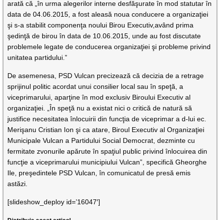
arată că „în urma alegerilor interne desfăşurate în mod statutar în
data de 04.06.2015, a fost aleasă noua conducere a organizaţiei
şi s-a stabilit componenţa noului Birou Executiv,având prima
şedinţă de birou în data de 10.06.2015, unde au fost discutate
problemele legate de conducerea organizaţiei şi probleme privind
unitatea partidului.”
De asemenesa, PSD Vulcan precizează că decizia de a retrage
sprijinul politic acordat unui consilier local sau în speţă, a
viceprimarului, aparţine în mod exclusiv Biroului Executiv al
organizaţiei. „În speţă nu a existat nici o critică de natură să
justifice necesitatea înlocuirii din funcţia de viceprimar a d-lui ec.
Merişanu Cristian Ion şi ca atare, Biroul Executiv al Organizaţiei
Municipale Vulcan a Partidului Social Democrat, dezminte cu
fermitate zvonurile apărute în spaţiul public privind înlocuirea din
funcţie a viceprimarului municipiului Vulcan”, specifică Gheorghe
Ile, preşedintele PSD Vulcan, în comunicatul de presă emis
astăzi.
[slideshow_deploy id=’16047′]