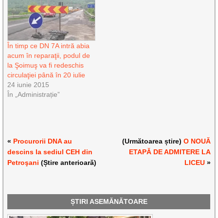
În timp ce DN 7A intră abia
acum în reparaţii, podul de
la Şoimuş va fi redeschis
circulaţiei până în 20 iulie
24 iunie 2015
În „Administrație”
«
Procurorii DNA au
(Următoarea știre)
O NOUĂ
descins la sediul CEH din
ETAPĂ DE ADMITERE LA
Petroşani
(Știre anterioară)
LICEU
»
ȘTIRI ASEMĂNĂTOARE