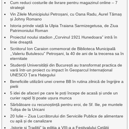
Cum reduci costurile de livrare pentru magazinul online – 7
strategii
Vin Zilele Municipiului Petroșani, cu Oana Radu, Aurel Tămaș
și Johny Romano
Istoria prinde viață la Ulpia Traiana Sarmizegetusa, de Ziua
Patrimoniului Roman
Proiectul noului stadion „Corvinul 1921 Hunedoara” intră în
linie dreaptă
Scriitorul Ion Caraion comemorat de Biblioteca Municipală
,,Valeriu Butulescu” Petroșani, la 40 de ani de la trecerea sa în
eternitate
Studenții Universității din București au transformat practica de
vară într-un proiect cu impact în Geoparcul Internațional
UNESCO Țara Hațegului
Beneficiile utilizării unei creme BB în rutina zilnică de îngrijire a
pielii
5 idei de afaceri pe care le poți începe de acasă și unde un
curier rapid îți poate ușura munca
Sărbătoare cu recunoștință pentru eroi, de Sf. Ilie, pe muntele
Tulișa de la Uricani
20 Iulie – Ziua Lucrătorului din Serviciile Publice de alimentare
cu apă și de canalizare
„Istorie și Tradiții” la ediția a VIII-a a Festivalului Cetății