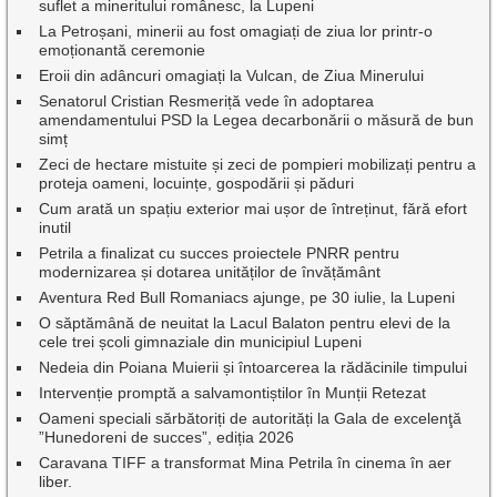
suflet a mineritului românesc, la Lupeni
La Petroșani, minerii au fost omagiați de ziua lor printr-o
emoționantă ceremonie
Eroii din adâncuri omagiați la Vulcan, de Ziua Minerului
Senatorul Cristian Resmeriță vede în adoptarea
amendamentului PSD la Legea decarbonării o măsură de bun
simț
Zeci de hectare mistuite și zeci de pompieri mobilizați pentru a
proteja oameni, locuințe, gospodării și păduri
Cum arată un spațiu exterior mai ușor de întreținut, fără efort
inutil
Petrila a finalizat cu succes proiectele PNRR pentru
modernizarea și dotarea unităților de învățământ
Aventura Red Bull Romaniacs ajunge, pe 30 iulie, la Lupeni
O săptămână de neuitat la Lacul Balaton pentru elevi de la
cele trei școli gimnaziale din municipiul Lupeni
Nedeia din Poiana Muierii și întoarcerea la rădăcinile timpului
Intervenție promptă a salvamontiștilor în Munții Retezat
Oameni speciali sărbătoriți de autorități la Gala de excelenţă
”Hunedoreni de succes”, ediția 2026
Caravana TIFF a transformat Mina Petrila în cinema în aer
liber.