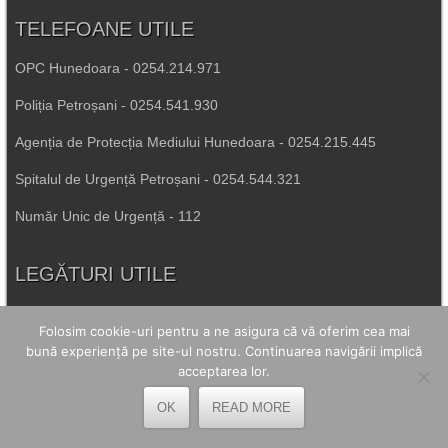
TELEFOANE UTILE
OPC Hunedoara - 0254.214.971
Poliția Petroșani - 0254.541.930
Agenția de Protecția Mediului Hunedoara - 0254.215.445
Spitalul de Urgență Petroșani - 0254.544.321
Număr Unic de Urgență - 112
LEGĂTURI UTILE
Prefectura Hunedoara
Folosim cookie-uri pentru a ne asigura că vă oferim cea mai
Poliția Română
bună experiență pe site-ul nostru. Continuarea navigării implică
acceptarea lor.
Inspectoratul Școlar Hunedoara
OK
READ MORE
Consiliul Județean Hunedoara