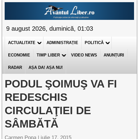
9 august 2026, duminică, 01:03
ACTUALITATE
ADMINISTRAȚIE
POLITICĂ
ECONOMIE
TIMP LIBER
VIDEO NEWS
ANUNȚURI
RADAR
AȘA DA! AȘA NU!
PODUL ŞOIMUŞ VA FI
REDESCHIS
CIRCULAŢIEI DE
SÂMBĂTĂ
Carmen Popa |
iulie 17, 2015