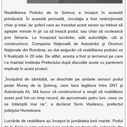
Reabilitarea Podului de la Șoimuș a început în această
primăvară. În această perioadă, circulaţia a fost restricţionată
chiar şi total, iar şoferii care au tranzitat acest sector au trebuit să
aştepte minute în şir ca să treacă podul, sau chiar să ocolească
prin Simeria. La începutul lucrărilor, atât autorităţile, cât și
constructorul, Compania Naţională de Autostrăzi şi Drumuri
Naţionale din România, au dat asigurări că reabilitarea podului va
fi finalizată în 20 iulie. De altfel, acesta a fost și termenul pe care
l-a înaintat Instituția Prefectului după discuțiile avute cu partenerii
implicați în acest proiect.
„Începând de sâmbătă, se deschide pe ambele sensuri podul
peste Mureş de la Şoimuş, care face legătura între DN7 şi
Autostrada A1. Mă bucur că constructorul a reuşit să reabiliteze
acest pod într-un timp record, de aproximativ patru luni, ceea ce
se întâmplă mai rar”, a declarat Sorin Vasilescu, prefectul
judeţului Hunedoara
Lucrările de reabilitare au început la jumătatea lunii martie. Podul