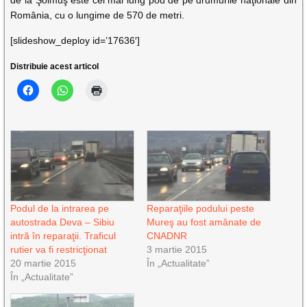
de la Şoimuş este cel mai lung pod de pe drumurile naţionale din
România, cu o lungime de 570 de metri.
[slideshow_deploy id=’17636′]
Distribuie acest articol
Podul de la intrarea pe
Reparaţiile podului peste
autostrada Deva – Sibiu
Mureş au fost amânate de
intră în reparaţii. Traficul
CNADNR
rutier va fi restricţionat
3 martie 2015
20 martie 2015
În „Actualitate”
În „Actualitate”