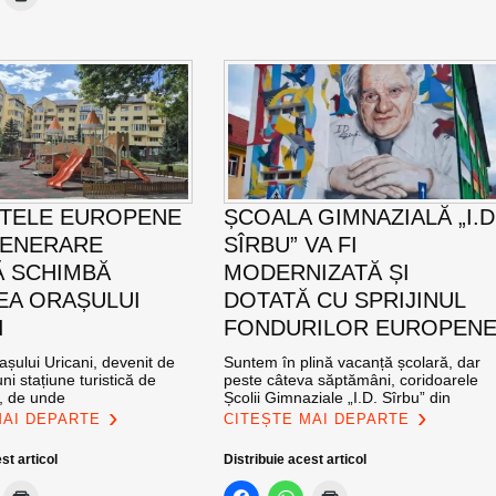
TELE EUROPENE
ȘCOALA GIMNAZIALĂ „I.D
GENERARE
SÎRBU” VA FI
 SCHIMBĂ
MODERNIZATĂ ȘI
EA ORAȘULUI
DOTATĂ CU SPRIJINUL
I
FONDURILOR EUROPEN
șului Uricani, devenit de
Suntem în plină vacanță școlară, dar
ni stațiune turistică de
peste câteva săptămâni, coridoarele
l, de unde
Școlii Gimnaziale „I.D. Sîrbu” din
MAI DEPARTE
CITEȘTE MAI DEPARTE
st articol
Distribuie acest articol