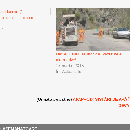
 DEFILEUL JIULUI
e”
Defileul Jiului se închide. Vezi rutele
alternative!
15 martie 2015
În „Actualitate”
(Următoarea știre)
APAPROD: SISTĂRI DE APĂ 
DEVA
RI ASEMĂNĂTOARE