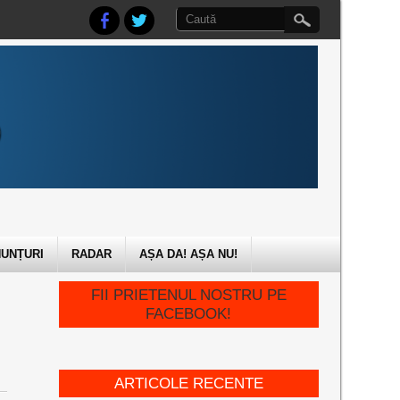
UNȚURI
RADAR
AȘA DA! AȘA NU!
FII PRIETENUL NOSTRU PE
FACEBOOK!
ARTICOLE RECENTE