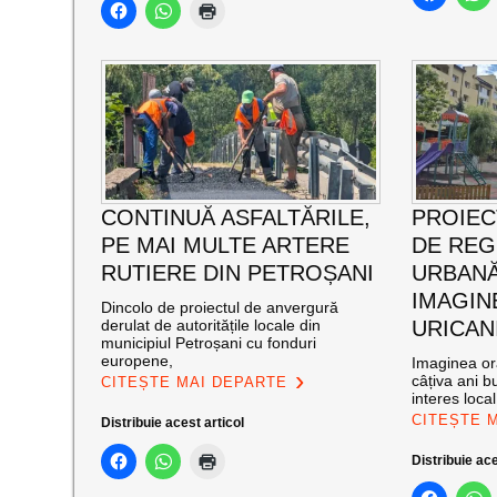
CONTINUĂ ASFALTĂRILE,
PROIEC
PE MAI MULTE ARTERE
DE RE
RUTIERE DIN PETROȘANI
URBANĂ
IMAGIN
Dincolo de proiectul de anvergură
derulat de autoritățile locale din
URICAN
municipiul Petroșani cu fonduri
europene,
Imaginea ora
câțiva ani bu
CITEȘTE MAI DEPARTE
interes loca
CITEȘTE 
Distribuie acest articol
Distribuie ace