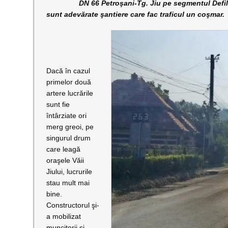
DN 66 Petroşani-Tg. Jiu pe segmentul Defileul J
sunt adevărate şantiere care fac traficul un coşmar.
Dacă în cazul
primelor două
artere lucrările
sunt fie
întârziate ori
merg greoi, pe
singurul drum
care leagă
oraşele Văii
Jiului, lucrurile
stau mult mai
bine.
Constructorul şi-
a mobilizat
muncitorii şi