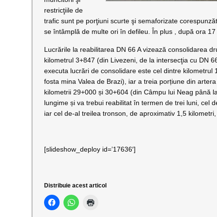
restricţiile de
trafic sunt pe porţiuni scurte şi semaforizate corespunză
se întâmplă de multe ori în defileu. În plus , după ora 17 
Lucrările la reabilitarea DN 66 A vizează consolidarea dru
kilometrul 3+847 (din Livezeni, de la intersecţia cu DN 6
executa lucrări de consolidare este cel dintre kilometrul
fosta mina Valea de Brazi), iar a treia porțiune din artera
kilometrii 29+000 și 30+604 (din Câmpu lui Neag până la 
lungime și va trebui reabilitat în termen de trei luni, cel d
iar cel de-al treilea tronson, de aproximativ 1,5 kilometr
[slideshow_deploy id=’17636′]
Distribuie acest articol