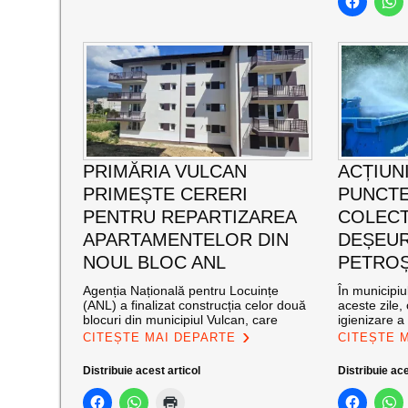
PRIMĂRIA VULCAN
ACȚIUNI
PRIMEȘTE CERERI
PUNCTE
PENTRU REPARTIZAREA
COLECT
APARTAMENTELOR DIN
DEȘEUR
NOUL BLOC ANL
PETROȘ
Agenția Națională pentru Locuințe
În municipiu
(ANL) a finalizat construcția celor două
aceste zile,
blocuri din municipiul Vulcan, care
igienizare a
CITEȘTE MAI DEPARTE
CITEȘTE 
Distribuie acest articol
Distribuie ace