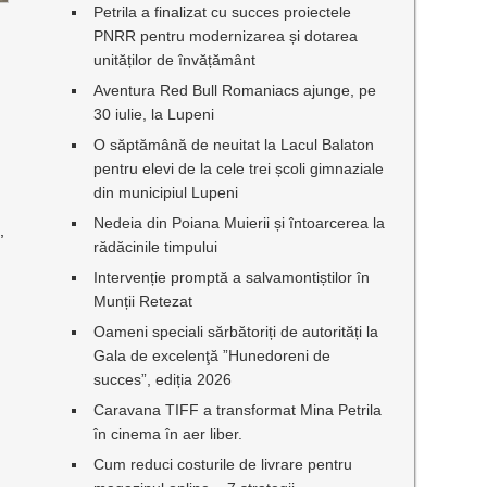
Petrila a finalizat cu succes proiectele
PNRR pentru modernizarea și dotarea
unităților de învățământ
Aventura Red Bull Romaniacs ajunge, pe
30 iulie, la Lupeni
O săptămână de neuitat la Lacul Balaton
a
pentru elevi de la cele trei școli gimnaziale
din municipiul Lupeni
Nedeia din Poiana Muierii și întoarcerea la
,
rădăcinile timpului
Intervenție promptă a salvamontiștilor în
Munții Retezat
Oameni speciali sărbătoriți de autorități la
Gala de excelenţă ”Hunedoreni de
succes”, ediția 2026
Caravana TIFF a transformat Mina Petrila
în cinema în aer liber.
Cum reduci costurile de livrare pentru