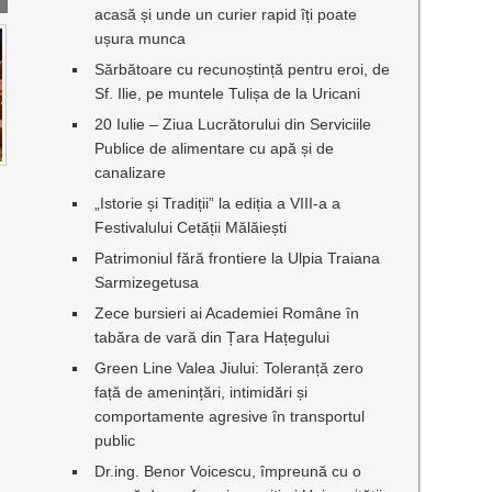
acasă și unde un curier rapid îți poate
ușura munca
Sărbătoare cu recunoștință pentru eroi, de
Sf. Ilie, pe muntele Tulișa de la Uricani
20 Iulie – Ziua Lucrătorului din Serviciile
Publice de alimentare cu apă și de
canalizare
I
„Istorie și Tradiții” la ediția a VIII-a a
Festivalului Cetății Mălăiești
Patrimoniul fără frontiere la Ulpia Traiana
Sarmizegetusa
Zece bursieri ai Academiei Române în
tabăra de vară din Țara Hațegului
Green Line Valea Jiului: Toleranță zero
față de amenințări, intimidări și
comportamente agresive în transportul
public
Dr.ing. Benor Voicescu, împreună cu o