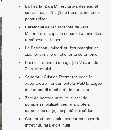
i
La Petrila, Ziua Minerului s-a desfășurat
cu recunoștință față de trecut și încredere
pentru viitor
Ceremonii de recunoștință de Ziua
Minerului, în capitala de suflet a mineritului
românesc, la Lupeni
La Petroșani, minerii au fost omagiați de
ziua lor printr-o emoționantă ceremonie
Eroii din adâncuri omagiați la Vulcan, de
Ziua Minerului
Senatorul Cristian Resmeriță vede în
adoptarea amendamentului PSD la Legea
decarbonării o măsură de bun simț
Zeci de hectare mistuite și zeci de
pompieri mobilizați pentru a proteja
oameni, locuințe, gospodării și păduri
Cum arată un spațiu exterior mai ușor de
întreținut, fără efort inutil