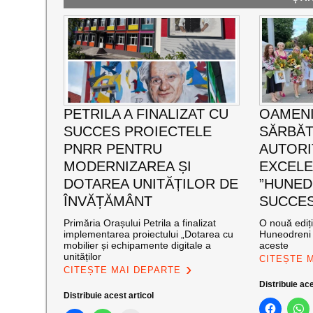
PETRILA A FINALIZAT CU
OAMENI
SUCCES PROIECTELE
SĂRBĂT
PNRR PENTRU
AUTORI
MODERNIZAREA ȘI
EXCEL
DOTAREA UNITĂȚILOR DE
”HUNED
ÎNVĂȚĂMÂNT
SUCCES”
Primăria Orașului Petrila a finalizat
O nouă ediț
implementarea proiectului „Dotarea cu
Huneodreni 
mobilier și echipamente digitale a
aceste
unităților
CITEȘTE 
CITEȘTE MAI DEPARTE
Distribuie ace
Distribuie acest articol