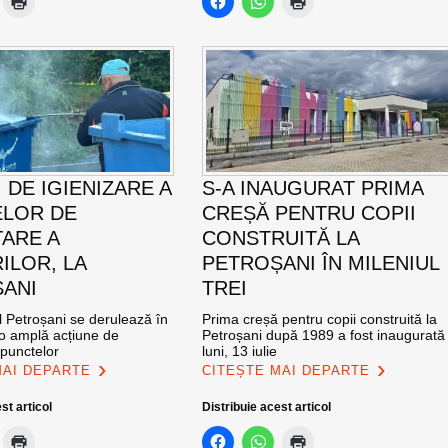
 DE IGIENIZARE A
S-A INAUGURAT PRIMA
LOR DE
CREȘĂ PENTRU COPII
ARE A
CONSTRUITĂ LA
ILOR, LA
PETROȘANI ÎN MILENIUL
ANI
TREI
l Petroșani se derulează în
Prima creșă pentru copii construită la
 o amplă acțiune de
Petroșani după 1989 a fost inaugurată
 punctelor
luni, 13 iulie
MAI DEPARTE
CITEȘTE MAI DEPARTE
st articol
Distribuie acest articol