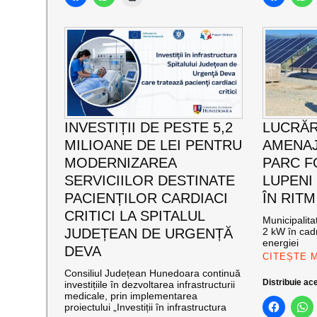
INVESTIȚII DE PESTE 5,2
LUCRĂR
MILIOANE DE LEI PENTRU
AMENAJ
MODERNIZAREA
PARC F
SERVICIILOR DESTINATE
LUPENI
PACIENȚILOR CARDIACI
ÎN RITM
CRITICI LA SPITALUL
Municipalit
JUDEȚEAN DE URGENȚĂ
2 kW în cadr
energiei
DEVA
CITEȘTE 
Consiliul Județean Hunedoara continuă
Distribuie ace
investițiile în dezvoltarea infrastructurii
medicale, prin implementarea
proiectului „Investiții în infrastructura