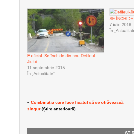
SE ÎNCHIDE
7 iulie 2016
În „Actualitat
E oficial. Se închide din nou Defileul
Jiului
11 septembrie 2015
În „Actualitate”
«
Combinația care face ficatul să se otrăvească
singur
(Știre anterioară)
ȘTI