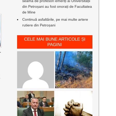
seamă de profesori emeriți ai Universității
din Petroșani au fost onorați de Facultatea
de Mine
Continuă asfaltările, pe mai multe artere
rutiere din Petroșani
CELE MAI BUNE ARTICOLE ȘI
PAGINI
.
E