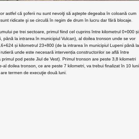
tor astfel că şoferii nu sunt nevoiţi să aştepte degeaba în coloană cum
sunt ridicate şi se circulă în regim de drum în lucru dar fără blocaje.
mului pe trei sectoare, primul fiind cel cuprins între kilometrul 0+000 și
6, până la intrarea în municipiul Vulcan), al doilea tronson unde se vor
 16+624 și kilometrul 23+800 (de la intrarea în municipiul Lupeni până l
 rutieră unde este necesară intervenția constructorilor se află între
primul pod peste Jiul de Vest). Primul tronson are peste 3,8 kilometri
e-al doilea tronson, ce are peste 7 kilometri, va trebui finalizat în 10 luni
i, are termen de execuţie două luni.