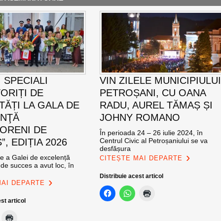
 SPECIALI
VIN ZILELE MUNICIPIULU
ORIȚI DE
PETROȘANI, CU OANA
TĂȚI LA GALA DE
RADU, AUREL TĂMAȘ ȘI
ENŢĂ
JOHNY ROMANO
ORENI DE
În perioada 24 – 26 iulie 2024, în
, EDIȚIA 2026
Centrul Civic al Petroșaniului se va
desfășura
ie a Galei de excelență
CITEȘTE MAI DEPARTE
de succes a avut loc, în
Distribuie acest articol
MAI DEPARTE
st articol