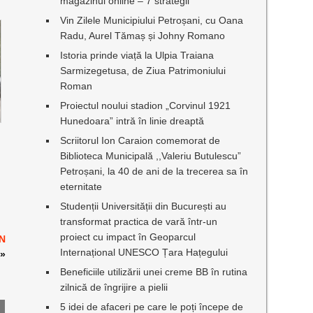
magazinul online – 7 strategii
Vin Zilele Municipiului Petroșani, cu Oana
Radu, Aurel Tămaș și Johny Romano
Istoria prinde viață la Ulpia Traiana
Sarmizegetusa, de Ziua Patrimoniului
Roman
Proiectul noului stadion „Corvinul 1921
Hunedoara” intră în linie dreaptă
Scriitorul Ion Caraion comemorat de
Biblioteca Municipală ,,Valeriu Butulescu”
Petroșani, la 40 de ani de la trecerea sa în
eternitate
Studenții Universității din București au
transformat practica de vară într-un
proiect cu impact în Geoparcul
ÎN
Internațional UNESCO Țara Hațegului
»
Beneficiile utilizării unei creme BB în rutina
zilnică de îngrijire a pielii
5 idei de afaceri pe care le poți începe de