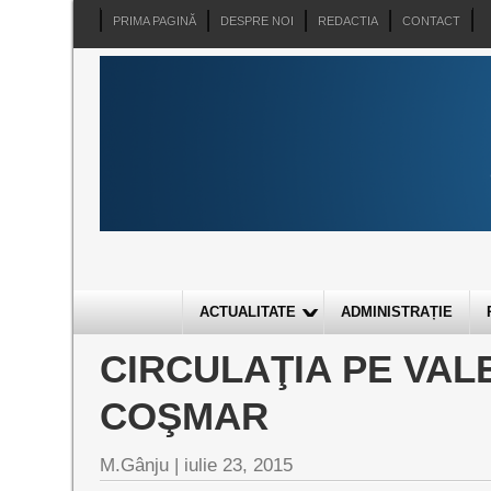
PRIMA PAGINĂ
DESPRE NOI
REDACTIA
CONTACT
ACTUALITATE
ADMINISTRAȚIE
CIRCULAŢIA PE VAL
COŞMAR
M.Gânju |
iulie 23, 2015