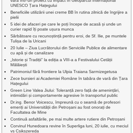
vară într-un proiect cu impact în Geoparcul Internațional
UNESCO Țara Hațegului
Beneficiile utilizării unei creme BB în rutina zilnică de îngrijire a
pielii
5 idei de afaceri pe care le poți începe de acasă și unde un
curier rapid îți poate ușura munca
Sărbătoare cu recunoștință pentru eroi, de Sf. Ilie, pe muntele
Tulișa de la Uricani
20 Iulie – Ziua Lucrătorului din Serviciile Publice de alimentare
cu apă și de canalizare
„Istorie și Tradiții” la ediția a VIII-a a Festivalului Cetății
Mălăiești
Patrimoniul fără frontiere la Ulpia Traiana Sarmizegetusa
Zece bursieri ai Academiei Române în tabăra de vară din Țara
Hațegului
Green Line Valea Jiului: Toleranță zero față de amenințări,
intimidări și comportamente agresive în transportul public
Dr.ing. Benor Voicescu, împreună cu o seamă de profesori
emeriți ai Universității din Petroșani au fost onorați de
Facultatea de Mine
Continuă asfaltările, pe mai multe artere rutiere din Petroșani
Corvinul Hunedoara revine în Superliga luni, 20 iulie, cu meciul
vs Csikszereda