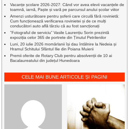
Vacanțe școlare 2026-2027: Când vor avea elevii vacanțele de
toamnă, iarnă, Paște și vară pe parcursul anului școlar viitor
Amenzi usturătoare pentru șoferii care circulă fără rovinietă:
Cum funcționează verificarea rovinietei și de ce mulți
conducători auto află târziu că au fost sancționați
”Fotograful de serviciu” Vasile Laurențiu Sorin prezintă
expoziția celor 365 de portrete din Ținutul Petrilenilor
Luni, 20 iulie 2026 momârlanii își dau întâlnire la Nedeia și
Hramul Schitului Sfântul Ilie din Poiana Muierii
Premii oferite de Rotary Club pentru absolvenții de 10 ai
Bacalaureatului din județul Hunedoara
CELE MAI BUNE ARTICOLE ȘI PAGINI