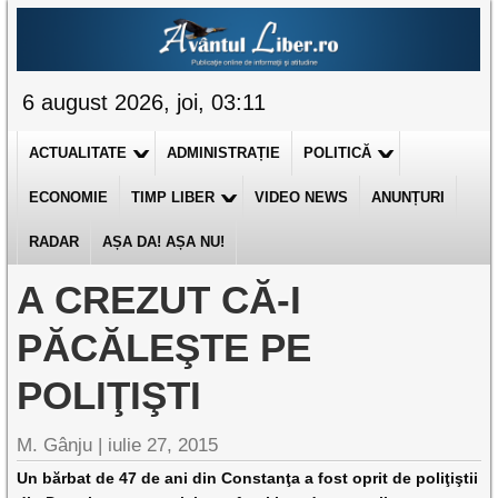
6 august 2026, joi, 03:11
ACTUALITATE
ADMINISTRAȚIE
POLITICĂ
ECONOMIE
TIMP LIBER
VIDEO NEWS
ANUNȚURI
RADAR
AȘA DA! AȘA NU!
A CREZUT CĂ-I
PĂCĂLEŞTE PE
POLIŢIŞTI
M. Gânju |
iulie 27, 2015
Un bărbat de 47 de ani din Constanţa a fost oprit de poliţiştii