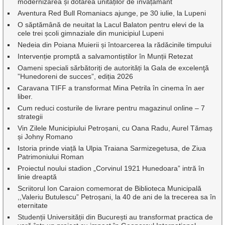
modernizarea și dotarea unităților de învățământ
Aventura Red Bull Romaniacs ajunge, pe 30 iulie, la Lupeni
O săptămână de neuitat la Lacul Balaton pentru elevi de la
cele trei școli gimnaziale din municipiul Lupeni
Nedeia din Poiana Muierii și întoarcerea la rădăcinile timpului
Intervenție promptă a salvamontiștilor în Munții Retezat
Oameni speciali sărbătoriți de autorități la Gala de excelenţă
”Hunedoreni de succes”, ediția 2026
Caravana TIFF a transformat Mina Petrila în cinema în aer
liber.
Cum reduci costurile de livrare pentru magazinul online – 7
strategii
Vin Zilele Municipiului Petroșani, cu Oana Radu, Aurel Tămaș
și Johny Romano
Istoria prinde viață la Ulpia Traiana Sarmizegetusa, de Ziua
Patrimoniului Roman
Proiectul noului stadion „Corvinul 1921 Hunedoara” intră în
linie dreaptă
Scriitorul Ion Caraion comemorat de Biblioteca Municipală
,,Valeriu Butulescu” Petroșani, la 40 de ani de la trecerea sa în
eternitate
Studenții Universității din București au transformat practica de