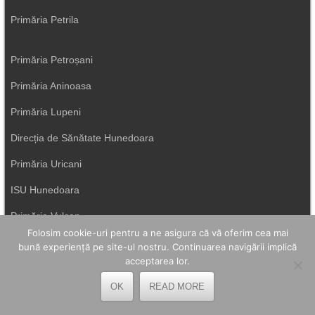
Primăria Petrila
Primăria Petroșani
Primăria Aninoasa
Primăria Lupeni
Direcția de Sănătate Hunedoara
Primăria Uricani
ISU Hunedoara
Primăria Vulcan
Folosim cookie-uri pentru a ne asigura că vă oferim cea mai
bună experiență pe site-ul nostru. Continuarea navigării implică
acceptarea lor.
OK
READ MORE