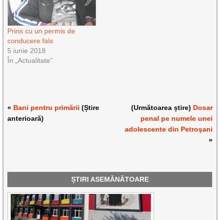
Prins cu un permis de
conducere fals
5 iunie 2018
În „Actualitate”
«
Bani pentru primării
(Știre
(Următoarea știre)
Dosar
anterioară)
penal pe numele unei
adolescente din Petroşani
»
ȘTIRI ASEMĂNĂTOARE