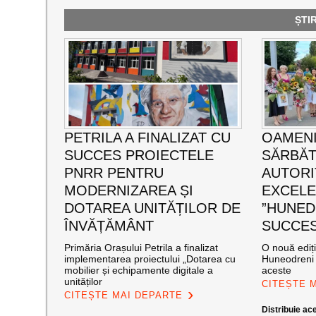
ȘTI
PETRILA A FINALIZAT CU
OAMENI
SUCCES PROIECTELE
SĂRBĂT
PNRR PENTRU
AUTORI
MODERNIZAREA ȘI
EXCEL
DOTAREA UNITĂȚILOR DE
”HUNED
ÎNVĂȚĂMÂNT
SUCCES”
Primăria Orașului Petrila a finalizat
O nouă ediț
implementarea proiectului „Dotarea cu
Huneodreni 
mobilier și echipamente digitale a
aceste
unităților
CITEȘTE 
CITEȘTE MAI DEPARTE
Distribuie ace