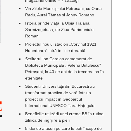
magazinul online – 7 strategii
Vin Zilele Municipiului Petroșani, cu Oana
Radu, Aurel Tămaș și Johny Romano
Istoria prinde viață la Ulpia Traiana
Sarmizegetusa, de Ziua Patrimoniului
Roman
Proiectul noului stadion „Corvinul 1921
Hunedoara” intră în linie dreaptă
Scriitorul Ion Caraion comemorat de
Biblioteca Municipală ,,Valeriu Butulescu”
Petroșani, la 40 de ani de la trecerea sa în
eternitate
Studenții Universității din București au
transformat practica de vară într-un
proiect cu impact în Geoparcul
ii
Internațional UNESCO Țara Hațegului
uă
Beneficiile utilizării unei creme BB în rutina
»
zilnică de îngrijire a pielii
5 idei de afaceri pe care le poți începe de