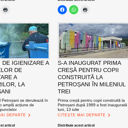
 DE IGIENIZARE A
S-A INAUGURAT PRIMA
LOR DE
CREȘĂ PENTRU COPII
ARE A
CONSTRUITĂ LA
ILOR, LA
PETROȘANI ÎN MILENIUL
ANI
TREI
l Petroșani se derulează în
Prima creșă pentru copii construită la
 o amplă acțiune de
Petroșani după 1989 a fost inaugurată
 punctelor
luni, 13 iulie
MAI DEPARTE
CITEȘTE MAI DEPARTE
st articol
Distribuie acest articol