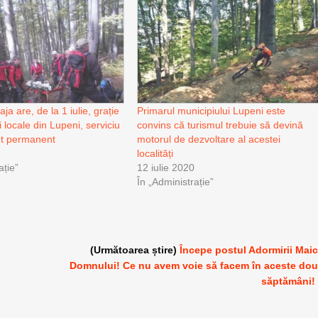
ja are, de la 1 iulie, grație
Primarul municipiului Lupeni este
i locale din Lupeni, serviciu
convins că turismul trebuie să devină
t permanent
motorul de dezvoltare al acestei
localități
ație”
12 iulie 2020
În „Administrație”
u
(Următoarea știre)
Începe postul Adormirii Maic
Domnului! Ce nu avem voie să facem în aceste do
săptămâni!