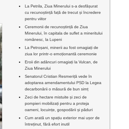
La Petrila, Ziua Minerului s-a desfășurat
cu recunoștință față de trecut și încredere
pentru viitor
Ceremonii de recunoștință de Ziua
Minerului, în capitala de suflet a mineritului
românesc, la Lupeni
La Petroșani, minerii au fost omagiați de
ziua lor printr-o emoționantă ceremonie
Eroii din adâncuri omagiați la Vulcan, de
Ziua Minerului
Senatorul Cristian Resmeriță vede în
adoptarea amendamentului PSD la Legea
decarbonării o măsură de bun simț
Zeci de hectare mistuite și zeci de
pompieri mobilizați pentru a proteja
oameni, locuințe, gospodării și păduri
Cum arată un spațiu exterior mai ușor de
întreținut, fără efort inutil