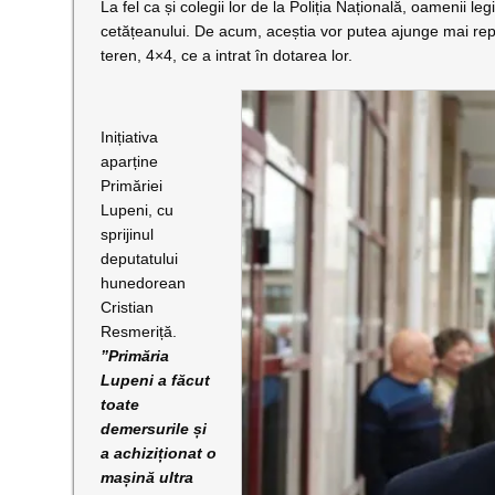
La fel ca și colegii lor de la Poliția Națională, oamenii leg
cetățeanului. De acum, aceștia vor putea ajunge mai reped
teren, 4×4, ce a intrat în dotarea lor.
Inițiativa
aparține
Primăriei
Lupeni, cu
sprijinul
deputatului
hunedorean
Cristian
Resmeriță.
”Primăria
Lupeni a făcut
toate
demersurile și
a achiziționat o
mașină ultra