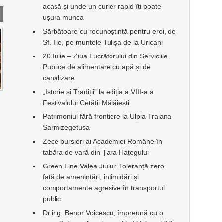
acasă și unde un curier rapid îți poate
ușura munca
Sărbătoare cu recunoștință pentru eroi, de
Sf. Ilie, pe muntele Tulișa de la Uricani
20 Iulie – Ziua Lucrătorului din Serviciile
Publice de alimentare cu apă și de
canalizare
„Istorie și Tradiții” la ediția a VIII-a a
I
Festivalului Cetății Mălăiești
Patrimoniul fără frontiere la Ulpia Traiana
Sarmizegetusa
Zece bursieri ai Academiei Române în
tabăra de vară din Țara Hațegului
Green Line Valea Jiului: Toleranță zero
față de amenințări, intimidări și
comportamente agresive în transportul
public
Dr.ing. Benor Voicescu, împreună cu o