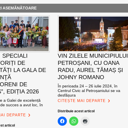
RI ASEMĂNĂTOARE
 SPECIALI
VIN ZILELE MUNICIPIULU
ORIȚI DE
PETROȘANI, CU OANA
TĂȚI LA GALA DE
RADU, AUREL TĂMAȘ ȘI
ENŢĂ
JOHNY ROMANO
ORENI DE
În perioada 24 – 26 iulie 2024, în
, EDIȚIA 2026
Centrul Civic al Petroșaniului se va
desfășura
ie a Galei de excelență
CITEȘTE MAI DEPARTE
de succes a avut loc, în
Distribuie acest articol
MAI DEPARTE
st articol