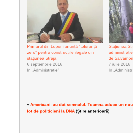
Primarul din Lupeni anunță ”toleranță
Stațiunea Stra
zero” pentru construcțiile ilegale din
administrație
stațiunea Straja
de Salvamon
6 septembrie 2016
7 iulie 2016
În „Administrație”
În „Administr
«
Americanii au dat semnalul. Toamna aduce un no
lot de politicieni la DNA
(Știre anterioară)