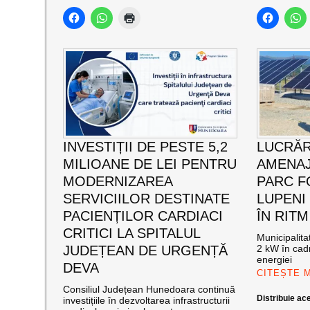
INVESTIȚII DE PESTE 5,2
LUCRĂR
MILIOANE DE LEI PENTRU
AMENAJ
MODERNIZAREA
PARC F
SERVICIILOR DESTINATE
LUPENI
PACIENȚILOR CARDIACI
ÎN RITM
CRITICI LA SPITALUL
Municipalit
JUDEȚEAN DE URGENȚĂ
2 kW în cadr
energiei
DEVA
CITEȘTE 
Consiliul Județean Hunedoara continuă
Distribuie ace
investițiile în dezvoltarea infrastructurii