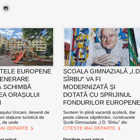
TELE EUROPENE
ȘCOALA GIMNAZIALĂ „I.D
GENERARE
SÎRBU” VA FI
 SCHIMBĂ
MODERNIZATĂ ȘI
EA ORAȘULUI
DOTATĂ CU SPRIJINUL
I
FONDURILOR EUROPEN
șului Uricani, devenit de
Suntem în plină vacanță școlară, dar
ni stațiune turistică de
peste câteva săptămâni, coridoarele
l, de unde
Școlii Gimnaziale „I.D. Sîrbu” din
MAI DEPARTE
CITEȘTE MAI DEPARTE
st articol
Distribuie acest articol