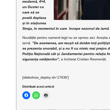
modernă, 4×4,
un Duster cu
care să se
poată deplasa
și în stațiunea
Straja, în momentul în care începe sezonul de iarnă
Noutățile pentru oamenii legii nu se opresc aici. Aceștia a
iarnă.
”De asemenea, am reușit să dotăm toți polițiști
se prezenta onorabil, și a nu fi cu nimic mai prejos 
Poliția Națională cât și Jandarmeriei pentru relația f
siguranța cetățenilor”,
a încheiat Cristian Resmeriță.
[slideshow_deploy id=’17636′]
Distribuie acest articol