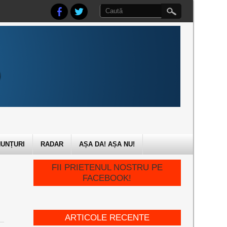
UNȚURI
RADAR
AȘA DA! AȘA NU!
FII PRIETENUL NOSTRU PE
FACEBOOK!
ARTICOLE RECENTE