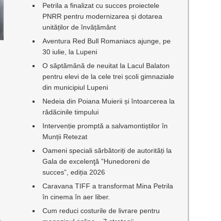
Petrila a finalizat cu succes proiectele
PNRR pentru modernizarea și dotarea
unităților de învățământ
Aventura Red Bull Romaniacs ajunge, pe
30 iulie, la Lupeni
O săptămână de neuitat la Lacul Balaton
pentru elevi de la cele trei școli gimnaziale
din municipiul Lupeni
Nedeia din Poiana Muierii și întoarcerea la
rădăcinile timpului
Intervenție promptă a salvamontiștilor în
Munții Retezat
Oameni speciali sărbătoriți de autorități la
Gala de excelenţă ”Hunedoreni de
succes”, ediția 2026
Caravana TIFF a transformat Mina Petrila
în cinema în aer liber.
Cum reduci costurile de livrare pentru