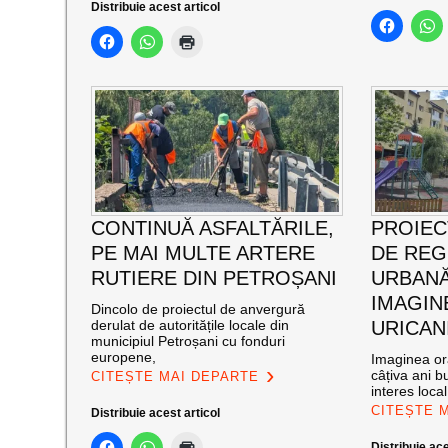
Distribuie acest articol
CONTINUĂ ASFALTĂRILE,
PROIEC
PE MAI MULTE ARTERE
DE RE
RUTIERE DIN PETROȘANI
URBANĂ
IMAGIN
Dincolo de proiectul de anvergură
derulat de autoritățile locale din
URICAN
municipiul Petroșani cu fonduri
europene,
Imaginea ora
câțiva ani bu
CITEȘTE MAI DEPARTE
interes loca
CITEȘTE 
Distribuie acest articol
Distribuie ace