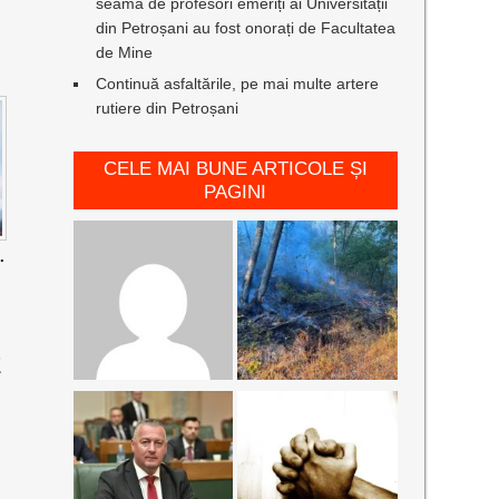
seamă de profesori emeriți ai Universității
din Petroșani au fost onorați de Facultatea
de Mine
Continuă asfaltările, pe mai multe artere
rutiere din Petroșani
CELE MAI BUNE ARTICOLE ȘI
PAGINI
.
E