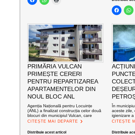
PRIMĂRIA VULCAN
ACȚIUNI
PRIMEȘTE CERERI
PUNCTE
PENTRU REPARTIZAREA
COLECT
APARTAMENTELOR DIN
DEȘEUR
NOUL BLOC ANL
PETROȘ
Agenția Națională pentru Locuințe
În municipiu
(ANL) a finalizat construcția celor două
aceste zile,
blocuri din municipiul Vulcan, care
igienizare a
CITEȘTE MAI DEPARTE
CITEȘTE 
Distribuie acest articol
Distribuie ace