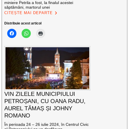
miniere Petrila a fost, la finalul acestei
săptămâni, martorul unei
CITEȘTE MAI DEPARTE
Distribuie acest articol
VIN ZILELE MUNICIPIULUI
PETROȘANI, CU OANA RADU,
AUREL TĂMAȘ ȘI JOHNY
ROMANO
În perioada 24 – 26 iulie 2024, în Centrul Civic
al Petroșaniului se va desfășura