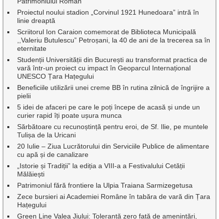
Patrimoniului Roman
Proiectul noului stadion „Corvinul 1921 Hunedoara” intră în
linie dreaptă
Scriitorul Ion Caraion comemorat de Biblioteca Municipală
,,Valeriu Butulescu” Petroșani, la 40 de ani de la trecerea sa în
eternitate
Studenții Universității din București au transformat practica de
vară într-un proiect cu impact în Geoparcul Internațional
UNESCO Țara Hațegului
Beneficiile utilizării unei creme BB în rutina zilnică de îngrijire a
pielii
5 idei de afaceri pe care le poți începe de acasă și unde un
curier rapid îți poate ușura munca
Sărbătoare cu recunoștință pentru eroi, de Sf. Ilie, pe muntele
Tulișa de la Uricani
20 Iulie – Ziua Lucrătorului din Serviciile Publice de alimentare
cu apă și de canalizare
„Istorie și Tradiții” la ediția a VIII-a a Festivalului Cetății
Mălăiești
Patrimoniul fără frontiere la Ulpia Traiana Sarmizegetusa
Zece bursieri ai Academiei Române în tabăra de vară din Țara
Hațegului
Green Line Valea Jiului: Toleranță zero față de amenințări,