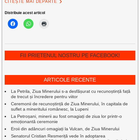
CITEȘTE MAI DEPARTE
Distribuie acest articol
FII PRIETENUL NOSTRU PE FACEBOOK!
ARTICOLE RECENTE
La Petrila, Ziua Minerului s-a desfășurat cu recunoștință față
de trecut și încredere pentru viitor
Ceremonii de recunoștință de Ziua Minerului, în capitala de
suflet a mineritului românesc, la Lupeni
La Petroșani, minerii au fost omagiați de ziua lor printr-o
emoționantă ceremonie
Eroii din adâncuri omagiați la Vulcan, de Ziua Minerului
Senatorul Cristian Resmeriță vede în adoptarea