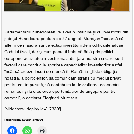
Parlamentarul hunedorean va avea o întâlnire şi cu investitorii din
judeţul Hunedoara pe data de 27 august. Mureşan încearcă să
afle în ce măsură sunt afectați investitorii de modificările aduse
Codului fiscal, dar şi cum poate fi îmbunătățită prin politici
europene activitatea investițională din țara noastră și care sunt
factorii care conduc la sporirea capacităților investitorilor astfel
încât să creeze locuri de muncă în România. „Este obligația
noastră, a politicienilor, să comunicăm strâns cu mediul privat
pentru ca, împreună, să contribuim la dezvoltarea economiei
românești și la creșterea oportunităților de angajare pentru
oameni”, a declarat Siegfried Mureșan.
[slideshow_deploy id=’17330′]
Distribuie acest articol