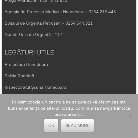
Poliția Petroșani - 0254.541.930
Agenția de Protecția Mediului Hunedoara - 0254.215.445
Spitalul de Urgență Petroșani - 0254.544.321
Număr Unic de Urgență - 112
LEGĂTURI UTILE
Prefectura Hunedoara
Poliția Română
Inspectoratul Școlar Hunedoara
Consiliul Județean Hunedoara
Folosim cookie-uri pentru a ne asigura că vă oferim cea mai
bună experiență pe site-ul nostru. Continuarea navigării implică
Primăria Petrila
acceptarea lor.
OK
READ MORE
Primăria Petroșani