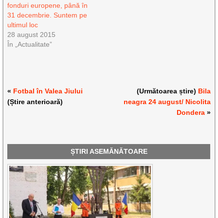
fonduri europene, până în
31 decembrie. Suntem pe
ultimul loc
28 august 2015
În „Actualitate”
«
Fotbal în Valea Jiului
(Următoarea știre)
Bila
(Știre anterioară)
neagra 24 august/ Nicolita
Dondera
»
ȘTIRI ASEMĂNĂTOARE