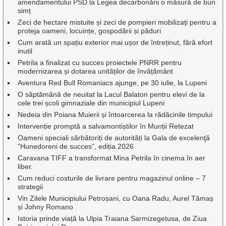
amendamentului PSD la Legea decarbonării o măsură de bun
simț
Zeci de hectare mistuite și zeci de pompieri mobilizați pentru a
proteja oameni, locuințe, gospodării și păduri
Cum arată un spațiu exterior mai ușor de întreținut, fără efort
inutil
Petrila a finalizat cu succes proiectele PNRR pentru
modernizarea și dotarea unităților de învățământ
Aventura Red Bull Romaniacs ajunge, pe 30 iulie, la Lupeni
O săptămână de neuitat la Lacul Balaton pentru elevi de la
cele trei școli gimnaziale din municipiul Lupeni
Nedeia din Poiana Muierii și întoarcerea la rădăcinile timpului
Intervenție promptă a salvamontiștilor în Munții Retezat
Oameni speciali sărbătoriți de autorități la Gala de excelenţă
”Hunedoreni de succes”, ediția 2026
Caravana TIFF a transformat Mina Petrila în cinema în aer
liber.
Cum reduci costurile de livrare pentru magazinul online – 7
strategii
Vin Zilele Municipiului Petroșani, cu Oana Radu, Aurel Tămaș
și Johny Romano
Istoria prinde viață la Ulpia Traiana Sarmizegetusa, de Ziua