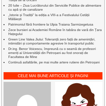
Tulișa de la Uricani
20 Iulie – Ziua Lucrătorului din Serviciile Publice de alimentare
cu apă și de canalizare
„Istorie și Tradiții” la ediția a VIII-a a Festivalului Cetății
Mălăiești
Patrimoniul fără frontiere la Ulpia Traiana Sarmizegetusa
Zece bursieri ai Academiei Române în tabăra de vară din Țara
Hațegului
Green Line Valea Jiului: Toleranță zero față de amenințări,
intimidări și comportamente agresive în transportul public
Dr.ing. Benor Voicescu, împreună cu o seamă de profesori
emeriți ai Universității din Petroșani au fost onorați de
Facultatea de Mine
Continuă asfaltările, pe mai multe artere rutiere din Petroșani
CELE MAI BUNE ARTICOLE ȘI PAGINI