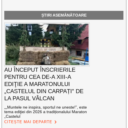
ȘTIRI ASEMĂNĂTOARE
AU ÎNCEPUT ÎNSCRIERILE
PENTRU CEA DE-A XIII-A
EDIŢIE A MARATONULUI
„CASTELUL DIN CARPAȚI” DE
LA PASUL VÂLCAN
„„Muntele ne inspira, sportul ne uneste!”, este
tema ediţiei din 2026 a tradiționalului Maraton
„Castelul
CITEȘTE MAI DEPARTE