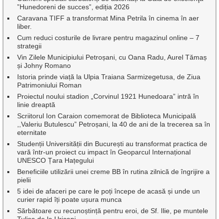
”Hunedoreni de succes”, ediția 2026
Caravana TIFF a transformat Mina Petrila în cinema în aer
liber.
Cum reduci costurile de livrare pentru magazinul online – 7
strategii
Vin Zilele Municipiului Petroșani, cu Oana Radu, Aurel Tămaș
și Johny Romano
Istoria prinde viață la Ulpia Traiana Sarmizegetusa, de Ziua
Patrimoniului Roman
Proiectul noului stadion „Corvinul 1921 Hunedoara” intră în
linie dreaptă
Scriitorul Ion Caraion comemorat de Biblioteca Municipală
,,Valeriu Butulescu” Petroșani, la 40 de ani de la trecerea sa în
eternitate
Studenții Universității din București au transformat practica de
vară într-un proiect cu impact în Geoparcul Internațional
UNESCO Țara Hațegului
Beneficiile utilizării unei creme BB în rutina zilnică de îngrijire a
pielii
5 idei de afaceri pe care le poți începe de acasă și unde un
curier rapid îți poate ușura munca
Sărbătoare cu recunoștință pentru eroi, de Sf. Ilie, pe muntele