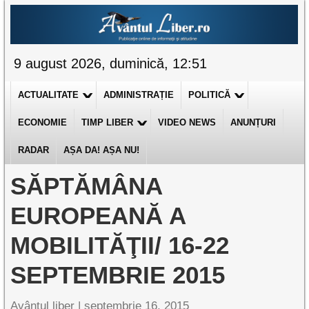
9 august 2026, duminică, 12:51
ACTUALITATE
ADMINISTRAȚIE
POLITICĂ
ECONOMIE
TIMP LIBER
VIDEO NEWS
ANUNȚURI
RADAR
AȘA DA! AȘA NU!
SĂPTĂMÂNA
EUROPEANĂ A
MOBILITĂŢII/ 16-22
SEPTEMBRIE 2015
Avântul liber |
septembrie 16, 2015