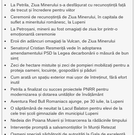
La Petrila, Ziua Minerului s-a desfășurat cu recunoștință față
de trecut și încredere pentru viitor
Ceremonii de recunoștință de Ziua Minerului, în capitala de
suflet a mineritului românesc, la Lupeni
La Petroșani, minerii au fost omagiați de ziua lor printr-o
emoționantă ceremonie
Eroii din adâncuri omagiați la Vulcan, de Ziua Minerului
Senatorul Cristian Resmeriță vede în adoptarea
amendamentului PSD la Legea decarbonării o măsură de bun
simț
Zeci de hectare mistuite și zeci de pompieri mobilizați pentru a
proteja oameni, locuințe, gospodării și păduri
Cum arată un spațiu exterior mai ușor de întreținut, fără efort
inutil
Petrila a finalizat cu succes proiectele PNRR pentru
modernizarea și dotarea unităților de învățământ
Aventura Red Bull Romaniacs ajunge, pe 30 iulie, la Lupeni
O săptămână de neuitat la Lacul Balaton pentru elevi de la
cele trei școli gimnaziale din municipiul Lupeni
Nedeia din Poiana Muierii și întoarcerea la rădăcinile timpului
Intervenție promptă a salvamontiștilor în Munții Retezat
Oameni speciali sărbătoriți de autorități la Gala de excelenţă