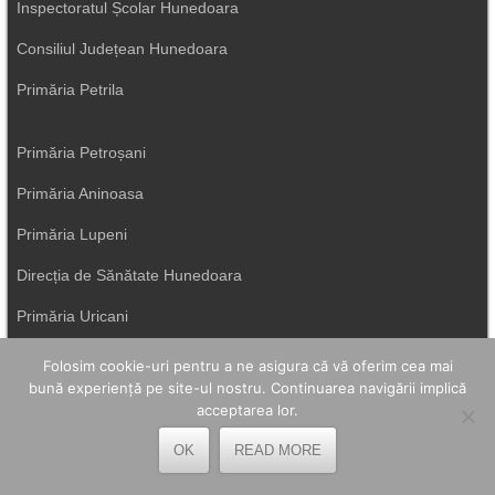
Inspectoratul Școlar Hunedoara
Consiliul Județean Hunedoara
Primăria Petrila
Primăria Petroșani
Primăria Aninoasa
Primăria Lupeni
Direcția de Sănătate Hunedoara
Primăria Uricani
ISU Hunedoara
Folosim cookie-uri pentru a ne asigura că vă oferim cea mai
bună experiență pe site-ul nostru. Continuarea navigării implică
Primăria Vulcan
acceptarea lor.
OK
READ MORE