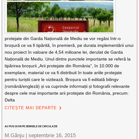
protejate din Garda Națională de Mediu se vor regăsi într-o
broșură ce va fi tipărită, în premieră, pe durata implementării unui
nou proiect în valoare de 4,54 milioane lei, derulat de Garda
Națională de Mediu. Unul dintre punctele importante se referă la
tipărirea broșurii „Arii protejate din România”, în 10.000 de
exemplare, material ce va fi distribuit în toate ariile protejate
pentru turiștii care le vizitează. Broșura va fi editată bilingv
(română/engleză) și va cuprinde informații și fotografii relevante
despre cele mai importante arii protejate din România, precum:
Delta
CITEȘTE MAI DEPARTE
AU PUS OCHII PE SEMNELE DE CIRCULAŢIE
M.Gânju |
septembrie 16, 2015