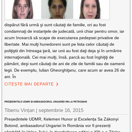
dispărut fără urmă şi sunt căutaţi de familie, ori au fost
condamnaţi de instanţele de judecată, unii chiar pentru omor, iar
acum încearcă să scape de executarea pedepsei privative de
libertate. Mai mulţi hunedoreni sunt pe lista celor căutaţi de
poliţiştii din întreaga ţară, iar unii au fost daţi deja şi în urmărire
internaţională. Cei mai mulţi, însă, parcă au fost înghiţiţi de
pământ, deşi sunt căutaţi de ani de zile de familii sau de oamenii
legii. De exemplu, Iulian Gheorghiţanu, care acum ar avea 26 de
ani. În
CITEȘTE MAI DEPARTE
PREȘEDINTELE UDMR ȘI AMBASADORUL UNGARIEI VIN LA PETROȘANI
Tiberiu Vințan
|
septembrie 16, 2015
Președintele UDMR, Kelemen Hunor și Excelența Sa Zákonyi
Botond, ambasadorul Ungariei în România vor fi prezenți