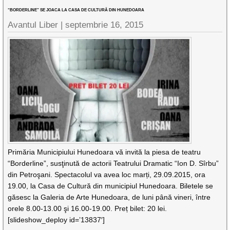
“BORDERLINE” SE JOACA LA CASA DE CULTURĂ DIN HUNEDOARA
Avantul Liber |
septembrie 16, 2015
Primăria Municipiului Hunedoara vă invită la piesa de teatru
“Borderline”, susţinută de actorii Teatrului Dramatic “Ion D. Sîrbu”
din Petroşani. Spectacolul va avea loc marți, 29.09.2015, ora
19.00, la Casa de Cultură din municipiul Hunedoara. Biletele se
găsesc la Galeria de Arte Hunedoara, de luni până vineri, între
orele 8.00-13.00 şi 16.00-19.00. Preț bilet: 20 lei.
[slideshow_deploy id=’13837′]