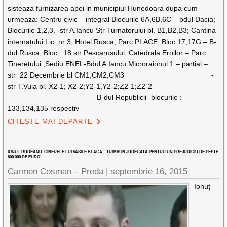
sisteaza furnizarea apei in municipiul Hunedoara dupa cum
urmeaza: Centru civic – integral Blocurile 6A,6B,6C – bdul Dacia;
Blocurile 1,2,3, -str A.Iancu Str Turnatorului bl. B1,B2,B3; Cantina
internatului Lic nr 3, Hotel Rusca, Parc PLACE ,Bloc 17,17G – B-
dul Rusca, Bloc 18 str Pescarusului, Catedrala Eroilor – Parc
Tineretului ;Sediu ENEL-Bdul A.Iancu Microraionul 1 – partial –
str 22 Decembrie bl CM1,CM2,CM3 -
str T.Vuia bl. X2-1; X2-2;Y2-1,Y2-2;Z2-1;Z2-2
– B-dul Republicii- blocurile :
133,134,135 respectiv
CITEȘTE MAI DEPARTE
IONUŢ RUDEANU, GINERELE LUI VASILE BLAGA – TRIMIS ÎN JUDECATĂ PENTRU UN PREJUDICIU DE PESTE
600.000 DE EURO!
Carmen Cosman – Preda |
septembrie 16, 2015
Ionuţ