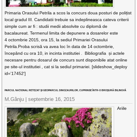
Primaria Orasului Petrila a scos la concurs doua posturi de polițist
local gradul III. Candidatii trebuie sa indeplineasca cateva criterii
simple cum ar fi : studii medii absolvite cu diplomă de
bacalaureat. Termenul limita de depunere a dosarelor este
4 octombrie 2015, ora 15, la sediul Primariei Orasului
Petrila.Proba scrisă va avea loc în data de 14 octombrie,
începând cu ora 10, in incinta institutiei . Bibliografia și actele
necesare pentru dosarul de concurs sunt disponibile atat online
pe site-ul institutiei , cat si la sediul primariei. [slideshow_deploy
id=’17452′]
PARCUL NAȚIONAL RETEZAT ŞI GEOPARCUL DINOZAURILOR, CUPRINSE ÎNTR-O BROŞURĂ BILINGVĂ
M.Gânju |
septembrie 16, 2015
Ariile