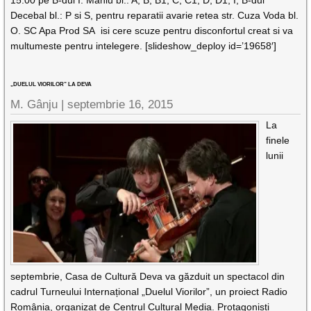
15:00 pe B-dul I. Maniu bl.: A, B, B1, C, C1, D, D1, I, B-dul
Decebal bl.: P si S, pentru reparatii avarie retea str. Cuza Voda bl.
O. SC Apa Prod SA isi cere scuze pentru disconfortul creat si va
multumeste pentru intelegere. [slideshow_deploy id=’19658′]
„DUELUL VIORILOR” LA DEVA
M. Gânju |
septembrie 16, 2015
La
finele
lunii
septembrie, Casa de Cultură Deva va găzduit un spectacol din
cadrul Turneului Internațional „Duelul Viorilor”, un proiect Radio
România, organizat de Centrul Cultural Media. Protagoniști