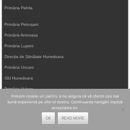
Primăria Petrila
Primăria Petroșani
Primăria Aninoasa
Primăria Lupeni
Direcția de Sănătate Hunedoara
Primăria Uricani
ISU Hunedoara
Primăria Vulcan
Folosim cookie-uri pentru a ne asigura că vă oferim cea mai
bună experiență pe site-ul nostru. Continuarea navigării implică
acceptarea lor.
OK
READ MORE