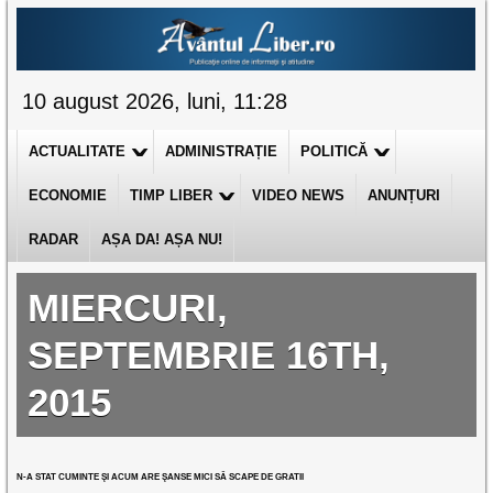
10 august 2026, luni, 11:28
ACTUALITATE
ADMINISTRAȚIE
POLITICĂ
ECONOMIE
TIMP LIBER
VIDEO NEWS
ANUNȚURI
RADAR
AȘA DA! AȘA NU!
MIERCURI,
SEPTEMBRIE 16TH,
2015
N-A STAT CUMINTE ŞI ACUM ARE ŞANSE MICI SĂ SCAPE DE GRATII