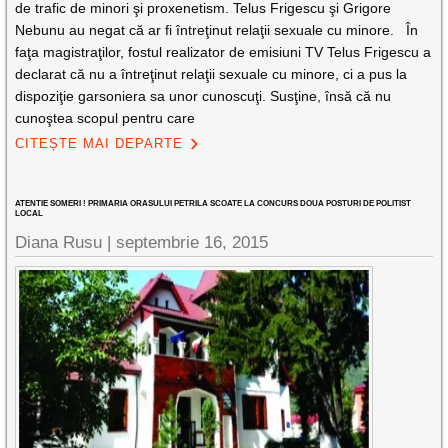
de trafic de minori şi proxenetism. Telus Frigescu şi Grigore
Nebunu au negat că ar fi întreţinut relaţii sexuale cu minore. În
faţa magistraţilor, fostul realizator de emisiuni TV Telus Frigescu a
declarat că nu a întreţinut relaţii sexuale cu minore, ci a pus la
dispoziţie garsoniera sa unor cunoscuţi. Susţine, însă că nu
cunoştea scopul pentru care
CITEȘTE MAI DEPARTE
ATENTIE SOMERI ! PRIMARIA ORASULUI PETRILA SCOATE LA CONCURS DOUA POSTURI DE POLITIST
LOCAL
Diana Rusu
|
septembrie 16, 2015