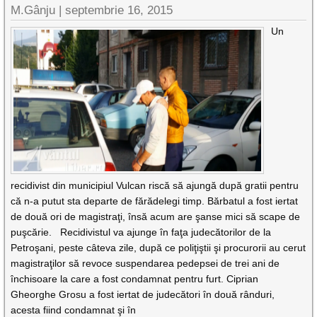
M.Gânju |
septembrie 16, 2015
Un
recidivist din municipiul Vulcan riscă să ajungă după gratii pentru
că n-a putut sta departe de fărădelegi timp. Bărbatul a fost iertat
de două ori de magistraţi, însă acum are şanse mici să scape de
puşcărie. Recidivistul va ajunge în faţa judecătorilor de la
Petroşani, peste câteva zile, după ce poliţiştii şi procurorii au cerut
magistraţilor să revoce suspendarea pedepsei de trei ani de
închisoare la care a fost condamnat pentru furt. Ciprian
Gheorghe Grosu a fost iertat de judecători în două rânduri,
acesta fiind condamnat şi în