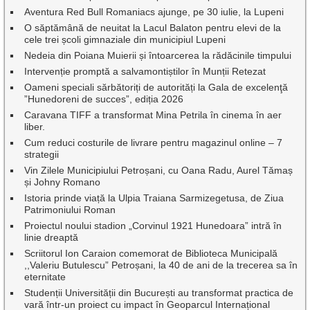
Aventura Red Bull Romaniacs ajunge, pe 30 iulie, la Lupeni
O săptămână de neuitat la Lacul Balaton pentru elevi de la
cele trei școli gimnaziale din municipiul Lupeni
Nedeia din Poiana Muierii și întoarcerea la rădăcinile timpului
Intervenție promptă a salvamontiștilor în Munții Retezat
Oameni speciali sărbătoriți de autorități la Gala de excelenţă
”Hunedoreni de succes”, ediția 2026
Caravana TIFF a transformat Mina Petrila în cinema în aer
liber.
Cum reduci costurile de livrare pentru magazinul online – 7
strategii
Vin Zilele Municipiului Petroșani, cu Oana Radu, Aurel Tămaș
și Johny Romano
Istoria prinde viață la Ulpia Traiana Sarmizegetusa, de Ziua
Patrimoniului Roman
Proiectul noului stadion „Corvinul 1921 Hunedoara” intră în
linie dreaptă
Scriitorul Ion Caraion comemorat de Biblioteca Municipală
,,Valeriu Butulescu” Petroșani, la 40 de ani de la trecerea sa în
eternitate
Studenții Universității din București au transformat practica de
vară într-un proiect cu impact în Geoparcul Internațional