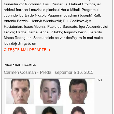
turneului vor fi violoniștii Liviu Prunaru și Gabriel Croitoru, iar
arbitrul întrecerii muzicale pianistul Horia Mihail. Programul
cuprinde lucrări de Niccolo Paganini; Joachim (Joseph) Raff;
Antonio Bazzini; Henryk Wieniawski; P. I. Ceaikovski; A.
Haciaturian; Isaac Albeniz; Pablo de Sarasate; Igor Alexandrovici
Frolov; Carlos Gardel; Angel Villoldo; Augusto Berto; Gerardo
Matos Rodriguez. Spectacolele se vor desfășura în mai multe
localităţi din ţară, iar
CITEȘTE MAI DEPARTE
PARCĂ I-A ÎNGHIŢIT PĂMÂNTUL!
Carmen Cosman - Preda |
septembrie 16, 2015
Au