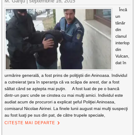
M. Gânju |
septembrie 16, 2015
Încă
un
tânăr
din
clanul
interlop
din
Vulcan,
dat în
urmărire generală, a fost prins de poliţiştii din Aninoasa. Individul
a cutreierat ţara în speranţa că va scăpa de arest, dar a fost
săltat când se aştepta mai puţin. A fost luat de pe o bancă
dintr-un parc unde se cinstea cu mai mulţi amici. Individul este
audiat acum de procurori a explicat şeful Poliţiei Aninoasa,
comisarul Nicolae Airinei. La finele lunii august mai mulţi suspecţi
au fost luaţi pe sus din pat, de către trupele speciale,
CITEȘTE MAI DEPARTE