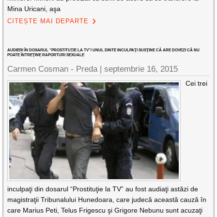
Mina Uricani, aşa
CITEȘTE MAI DEPARTE
AUDIERI ÎN DOSARUL “PROSTITUŢIE LA TV”/ UNUL DINTE INCULPAŢI SUSŢINE CĂ ARE DOVEZI CĂ NU
POATE ÎNTREŢINE RAPORTURI SEXUALE
Carmen Cosman - Preda |
septembrie 16, 2015
Cei trei
inculpaţi din dosarul “Prostituţie la TV” au fost audiaţi astăzi de
magistraţii Tribunalului Hunedoara, care judecă această cauză în
care Marius Peti, Telus Frigescu şi Grigore Nebunu sunt acuzaţi