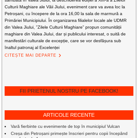
sâmbătă în Valea Jiului, la deschiderea ediției a XIII-a a Zilelor
Culturii Maghiare ale Văii Jiului, eveniment care va avea loc la
Petroșani, cu începere de la ora 16,00 la sala de marmură a
Primăriei Municipiului. În organizarea filialelor locale ale UDMR
din Valea Jiului, ”Zilele Culturii Maghiare” propun comunității
maghiare din Valea Jiului, dar și publicului interesat, o suită de
manifestări culturale de excepție, care se vor desfășura sub
înaltul patronaj al Excelenței
CITEȘTE MAI DEPARTE
FII PRIETENUL NOSTRU PE FACEBOOK!
ARTICOLE RECENTE
Vară fierbinte cu evenimente de top în municipiul Vulcan
Creșa din Petroșani primește înscrieri pentru copii începând