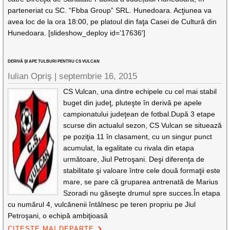
parteneriat cu SC. “Fbba Group” SRL. Hunedoara. Acţiunea va
avea loc de la ora 18:00, pe platoul din faţa Casei de Cultură din
Hunedoara. [slideshow_deploy id=’17636′]
DERIVĂ ŞI APE TULBURI PENTRU CS VULCAN
Iulian Opriş |
septembrie 16, 2015
CS Vulcan, una dintre echipele cu cel mai stabil
buget din judeţ, pluteşte în derivă pe apele
campionatului judeţean de fotbal.După 3 etape
scurse din actualul sezon, CS Vulcan se situează
pe poziţia 11 în clasament, cu un singur punct
acumulat, la egalitate cu rivala din etapa
următoare, Jiul Petroşani. Deşi diferenţa de
stabilitate şi valoare între cele două formaţii este
mare, se pare că gruparea antrenată de Marius
Szoradi nu găseşte drumul spre succes.În etapa
cu numărul 4, vulcănenii întâlnesc pe teren propriu pe Jiul
Petroşani, o echipă ambiţioasă
CITEȘTE MAI DEPARTE