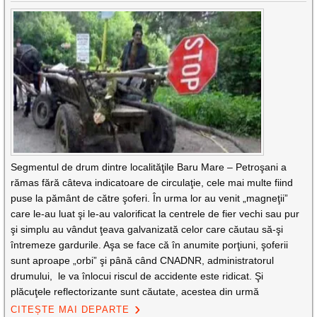
Segmentul de drum dintre localităţile Baru Mare – Petroşani a
rămas fără câteva indicatoare de circulaţie, cele mai multe fiind
puse la pământ de către şoferi. În urma lor au venit „magneţii”
care le-au luat şi le-au valorificat la centrele de fier vechi sau pur
şi simplu au vândut ţeava galvanizată celor care căutau să-şi
întremeze gardurile. Aşa se face că în anumite porţiuni, şoferii
sunt aproape „orbi” şi până când CNADNR, administratorul
drumului, le va înlocui riscul de accidente este ridicat. Şi
plăcuţele reflectorizante sunt căutate, acestea din urmă
CITEȘTE MAI DEPARTE