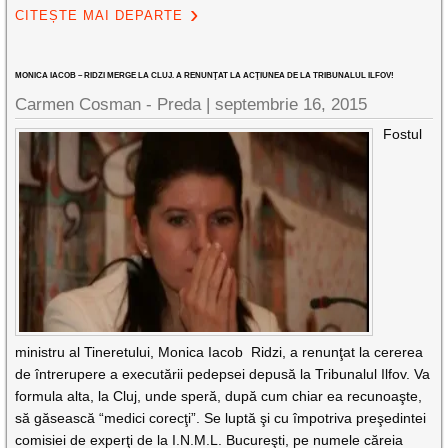
CITEȘTE MAI DEPARTE
MONICA IACOB – RIDZI MERGE LA CLUJ. A RENUNŢAT LA ACŢIUNEA DE LA TRIBUNALUL ILFOV!
Carmen Cosman - Preda |
septembrie 16, 2015
Fostul
ministru al Tineretului, Monica Iacob Ridzi, a renunţat la cererea
de întrerupere a executării pedepsei depusă la Tribunalul Ilfov. Va
formula alta, la Cluj, unde speră, după cum chiar ea recunoaşte,
să găsească “medici corecţi”. Se luptă şi cu împotriva preşedintei
comisiei de experţi de la I.N.M.L. Bucureşti, pe numele căreia