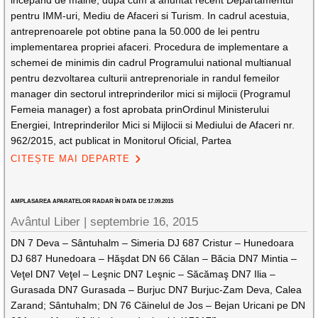
incepand de maine, dupa cum a anuntat recent Departamentul
pentru IMM-uri, Mediu de Afaceri si Turism. In cadrul acestuia,
antreprenoarele pot obtine pana la 50.000 de lei pentru
implementarea propriei afaceri. Procedura de implementare a
schemei de minimis din cadrul Programului national multianual
pentru dezvoltarea culturii antreprenoriale in randul femeilor
manager din sectorul intreprinderilor mici si mijlocii (Programul
Femeia manager) a fost aprobata prinOrdinul Ministerului
Energiei, Intreprinderilor Mici si Mijlocii si Mediului de Afaceri nr.
962/2015, act publicat in Monitorul Oficial, Partea
CITEȘTE MAI DEPARTE
AMPLASAREA APARATELOR RADAR ÎN DATA DE 17.09.2015
Avântul Liber |
septembrie 16, 2015
DN 7 Deva – Sântuhalm – Simeria DJ 687 Cristur – Hunedoara
DJ 687 Hunedoara – Hăşdat DN 66 Călan – Băcia DN7 Mintia –
Veţel DN7 Veţel – Leşnic DN7 Leşnic – Săcămaş DN7 Ilia –
Gurasada DN7 Gurasada – Burjuc DN7 Burjuc-Zam Deva, Calea
Zarand; Sântuhalm; DN 76 Căinelul de Jos – Bejan Uricani pe DN