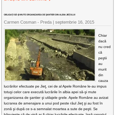
OBLIGAŢI SĂ-ŞI MUTE ORGANIZAREA DE ŞANTIER DIN ALBIA JIEŢULUI
Carmen Cosman - Preda |
septembrie 16, 2015
Chiar
dacă
nu cred
că
peştii
au
murit
din
cauza
lucrărilor efectuate pe Jieţ, cei de al Apele Române le-au impus
totuşi celor care execută lucrările în albia apei să-şi mute
organizarea de şantier şi utilajele grele. Apele Române au avizat
lucrarea de amenajare a unui pod peste râul Jieţ şi au fost în
zonă şi după ce s-a semnalat moartea a sute de peşti. Se
bănuieşte că de vină ar fi chiar lucrările efectuate, însă raportul