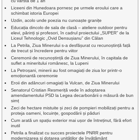
cu vârsta de 1 an
Liceeni din Hunedoara pornesc pe urmele eroului care a
schimbat istoria Europei
Uzdin, acolo unde poezia nu cunoaște granițe
Educația dincolo de sala de clasă – ateliere outdoor pentru
elevi, părinți și profesori, în cadrul proiectului „SUPER” de la
Liceul Tehnologic „Ovid Densușianu” din Călan
La Petrila, Ziua Minerului s-a desfășurat cu recunoștință față
de trecut și încredere pentru viitor
Ceremonii de recunoștință de Ziua Minerului, în capitala de
suflet a mineritului românesc, la Lupeni
La Petroșani, minerii au fost omagiați de ziua lor printr-o
emoționantă ceremonie
Eroii din adâncuri omagiați la Vulcan, de Ziua Minerului
Senatorul Cristian Resmeriță vede în adoptarea
amendamentului PSD la Legea decarbonării o măsură de bun
simț
Zeci de hectare mistuite și zeci de pompieri mobilizați pentru a
proteja oameni, locuințe, gospodării și păduri
Cum arată un spațiu exterior mai ușor de întreținut, fără efort
inutil
Petrila a finalizat cu succes proiectele PNRR pentru
modernizarea și dotarea unităților de învățământ