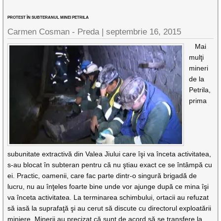
PROTEST ÎN SUBTERANUL MINEI PETRILA
Carmen Cosman - Preda |
septembrie 16, 2015
Mai
mulţi
mineri
de la
Petrila,
prima
subunitate extractivă din Valea Jiului care îşi va înceta activitatea,
s-au blocat în subteran pentru că nu ştiau exact ce se întâmpă cu
ei. Practic, oamenii, care fac parte dintr-o singură brigadă de
lucru, nu au înţeles foarte bine unde vor ajunge după ce mina îşi
va înceta activitatea. La terminarea schimbului, ortacii au refuzat
să iasă la suprafaţă şi au cerut să discute cu directorul exploatării
miniere. Minerii au precizat că sunt de acord să se transfere la