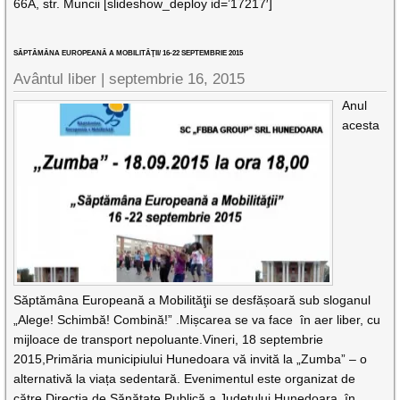
66A, str. Muncii [slideshow_deploy id=’17217′]
SĂPTĂMÂNA EUROPEANĂ A MOBILITĂŢII/ 16-22 SEPTEMBRIE 2015
Avântul liber |
septembrie 16, 2015
Anul
acesta
Săptămâna Europeană a Mobilităţii se desfășoară sub sloganul
„Alege! Schimbă! Combină!” .Mișcarea se va face în aer liber, cu
mijloace de transport nepoluante.Vineri, 18 septembrie
2015,Primăria municipiului Hunedoara vă invită la „Zumba” – o
alternativă la viața sedentară. Evenimentul este organizat de
către Direcţia de Sănătate Publică a Județului Hunedoara, în