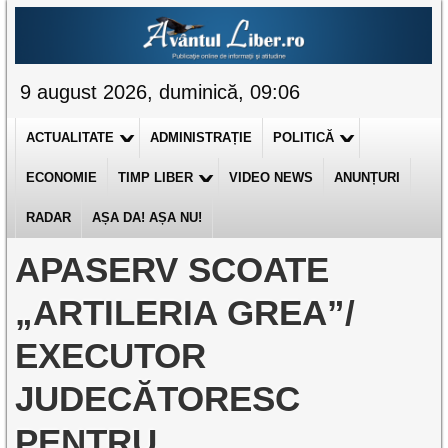
9 august 2026, duminică, 09:06
ACTUALITATE
ADMINISTRAȚIE
POLITICĂ
ECONOMIE
TIMP LIBER
VIDEO NEWS
ANUNȚURI
RADAR
AȘA DA! AȘA NU!
APASERV SCOATE
„ARTILERIA GREA”/
EXECUTOR
JUDECĂTORESC
PENTRU