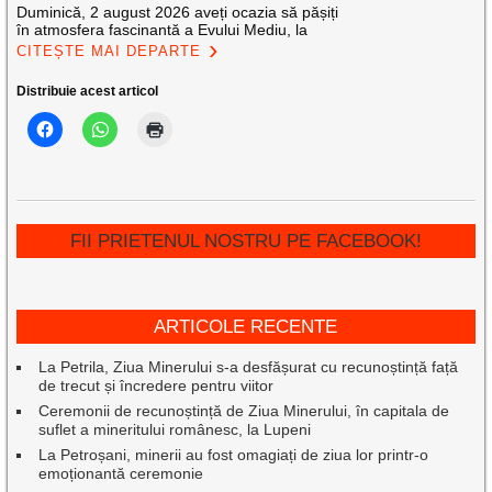
Duminică, 2 august 2026 aveți ocazia să pășiți
în atmosfera fascinantă a Evului Mediu, la
CITEȘTE MAI DEPARTE
Distribuie acest articol
FII PRIETENUL NOSTRU PE FACEBOOK!
ARTICOLE RECENTE
La Petrila, Ziua Minerului s-a desfășurat cu recunoștință față
de trecut și încredere pentru viitor
Ceremonii de recunoștință de Ziua Minerului, în capitala de
suflet a mineritului românesc, la Lupeni
La Petroșani, minerii au fost omagiați de ziua lor printr-o
emoționantă ceremonie