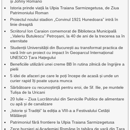
și Johny Romano
Istoria prinde viață la Ulpia Traiana Sarmizegetusa, de Ziua
Patrimoniului Roman
Proiectul noului stadion „Corvinul 1921 Hunedoara” intră în
linie dreaptă
Scriitorul Ion Caraion comemorat de Biblioteca Municipală
,,Valeriu Butulescu” Petroșani, la 40 de ani de la trecerea sa în
eternitate
Studenții Universității din București au transformat practica de
vară într-un proiect cu impact în Geoparcul Internațional
UNESCO Țara Hațegului
Beneficiile utilizării unei creme BB în rutina zilnică de îngrijire a
pielii
5 idei de afaceri pe care le poți începe de acasă și unde un
curier rapid îți poate ușura munca
Sărbătoare cu recunoștință pentru eroi, de Sf. Ilie, pe muntele
Tulișa de la Uricani
20 Iulie – Ziua Lucrătorului din Serviciile Publice de alimentare
cu apă și de canalizare
„Istorie și Tradiții” la ediția a VIII-a a Festivalului Cetății
Mălăiești
Patrimoniul fără frontiere la Ulpia Traiana Sarmizegetusa
Zece bursieri ai Academiei Române în tabăra de vară din Țara