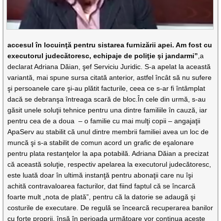
accesul în locuinţă pentru sistarea furnizării apei. Am fost cu
executorul judecătoresc, echipaje de poliţie şi jandarmi”
,a
declarat Adriana Dăian, şef Serviciu Juridic. S-a apelat la această
variantă, mai spune sursa citată anterior, astfel încât să nu sufere
şi persoanele care şi-au plătit facturile, ceea ce s-ar fi întâmplat
dacă se debranşa întreaga scară de bloc.În cele din urmă, s-au
găsit unele soluţii tehnice pentru una dintre familiile în cauză, iar
pentru cea de a doua – o familie cu mai mulţi copii – angajaţii
ApaServ au stabilit că unul dintre membrii familiei avea un loc de
muncă şi s-a stabilit de comun acord un grafic de eşalonare
pentru plata restanţelor la apa potabilă. Adriana Dăian a precizat
că această soluţie, respectiv apelarea la executorul judecătoresc,
este luată doar în ultimă instanţă pentru abonaţii care nu îşi
achită contravaloarea facturilor, dat fiind faptul că se încarcă
foarte mult „nota de plată”, pentru că la datorie se adaugă şi
costurile de executare. De regulă se încearcă recuperarea banilor
cu forţe proprii, însă în perioada următoare vor continua aceste