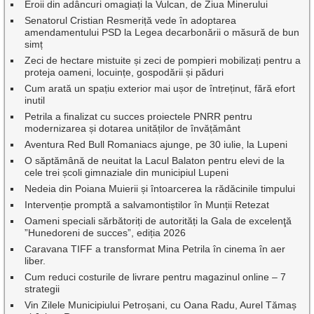
Eroii din adâncuri omagiați la Vulcan, de Ziua Minerului
Senatorul Cristian Resmeriță vede în adoptarea
amendamentului PSD la Legea decarbonării o măsură de bun
simț
Zeci de hectare mistuite și zeci de pompieri mobilizați pentru a
proteja oameni, locuințe, gospodării și păduri
Cum arată un spațiu exterior mai ușor de întreținut, fără efort
inutil
Petrila a finalizat cu succes proiectele PNRR pentru
modernizarea și dotarea unităților de învățământ
Aventura Red Bull Romaniacs ajunge, pe 30 iulie, la Lupeni
O săptămână de neuitat la Lacul Balaton pentru elevi de la
cele trei școli gimnaziale din municipiul Lupeni
Nedeia din Poiana Muierii și întoarcerea la rădăcinile timpului
Intervenție promptă a salvamontiștilor în Munții Retezat
Oameni speciali sărbătoriți de autorități la Gala de excelenţă
”Hunedoreni de succes”, ediția 2026
Caravana TIFF a transformat Mina Petrila în cinema în aer
liber.
Cum reduci costurile de livrare pentru magazinul online – 7
strategii
Vin Zilele Municipiului Petroșani, cu Oana Radu, Aurel Tămaș