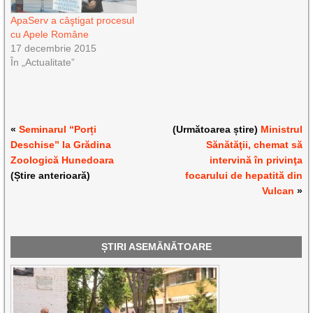
ApaServ a câştigat procesul
cu Apele Române
17 decembrie 2015
În „Actualitate”
«
Seminarul “Porți
(Următoarea știre)
Ministrul
Deschise” la Grădina
Sănătăţii, chemat să
Zoologică Hunedoara
intervină în privinţa
(Știre anterioară)
focarului de hepatită din
Vulcan
»
ȘTIRI ASEMĂNĂTOARE