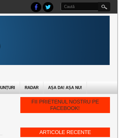
UNȚURI
RADAR
AȘA DA! AȘA NU!
FII PRIETENUL NOSTRU PE
FACEBOOK!
ARTICOLE RECENTE