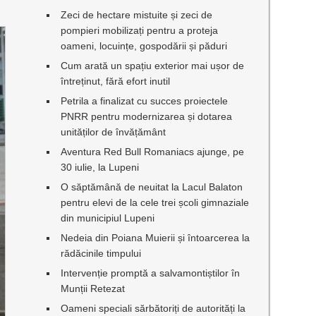
Zeci de hectare mistuite și zeci de
pompieri mobilizați pentru a proteja
oameni, locuințe, gospodării și păduri
Cum arată un spațiu exterior mai ușor de
întreținut, fără efort inutil
Petrila a finalizat cu succes proiectele
PNRR pentru modernizarea și dotarea
unităților de învățământ
Aventura Red Bull Romaniacs ajunge, pe
30 iulie, la Lupeni
O săptămână de neuitat la Lacul Balaton
pentru elevi de la cele trei școli gimnaziale
din municipiul Lupeni
Nedeia din Poiana Muierii și întoarcerea la
rădăcinile timpului
Intervenție promptă a salvamontiștilor în
Munții Retezat
Oameni speciali sărbătoriți de autorități la