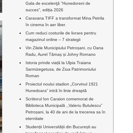
Gala de excelenţă ”Hunedoreni de
succes”, ediția 2026
Caravana TIFF a transformat Mina Petrila
în cinema în aer liber.
Cum reduci costurile de livrare pentru
magazinul online – 7 strategii
Vin Zilele Municipiului Petroșani, cu Oana
Radu, Aurel Tămaș și Johny Romano
Istoria prinde viață la Ulpia Traiana
Sarmizegetusa, de Ziua Patrimoniului
Roman
Proiectul noului stadion „Corvinul 1921
Hunedoara” intră în linie dreaptă
Scriitorul Ion Caraion comemorat de
Biblioteca Municipală ,,Valeriu Butulescu”
Petroșani, la 40 de ani de la trecerea sa în
eternitate
Studenții Universității din București au