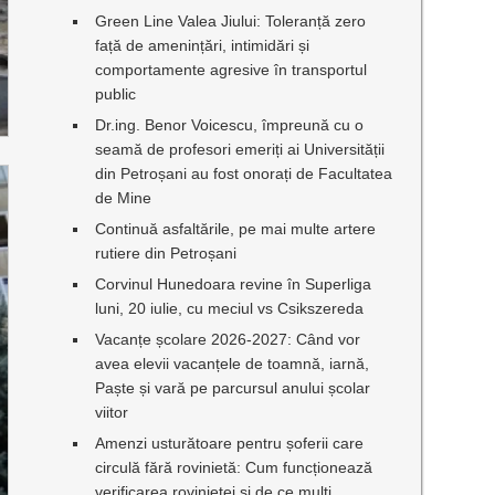
Green Line Valea Jiului: Toleranță zero
față de amenințări, intimidări și
comportamente agresive în transportul
public
Dr.ing. Benor Voicescu, împreună cu o
seamă de profesori emeriți ai Universității
din Petroșani au fost onorați de Facultatea
de Mine
Continuă asfaltările, pe mai multe artere
rutiere din Petroșani
Corvinul Hunedoara revine în Superliga
luni, 20 iulie, cu meciul vs Csikszereda
Vacanțe școlare 2026-2027: Când vor
avea elevii vacanțele de toamnă, iarnă,
Paște și vară pe parcursul anului școlar
viitor
Amenzi usturătoare pentru șoferii care
circulă fără rovinietă: Cum funcționează
verificarea rovinietei și de ce mulți