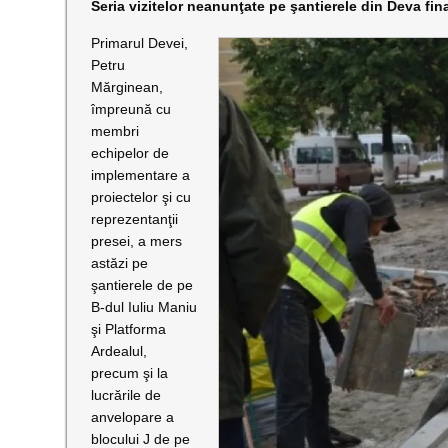
Seria vizitelor neanunţate pe şantierele din Deva fi
Primarul Devei,
Petru
Mărginean,
împreună cu
membri
echipelor de
implementare a
proiectelor şi cu
reprezentanţii
presei, a mers
astăzi pe
şantierele de pe
B-dul Iuliu Maniu
şi Platforma
Ardealul,
precum şi la
lucrările de
anvelopare a
blocului J de pe