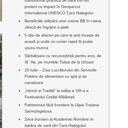
transformat practica de vară într-un
proiect cu impact în Geoparcul
Internațional UNESCO Țara Hațegului
Beneficiile utilizării unei creme BB în rutina
zilnică de îngrijire a pielii
5 idei de afaceri pe care le poți începe de
acasă și unde un curier rapid îți poate
ușura munca
Sărbătoare cu recunoștință pentru eroi, de
Sf. Ilie, pe muntele Tulișa de la Uricani
20 Iulie – Ziua Lucrătorului din Serviciile
Publice de alimentare cu apă și de
canalizare
„Istorie și Tradiții” la ediția a VIII-a a
Festivalului Cetății Mălăiești
Patrimoniul fără frontiere la Ulpia Traiana
Sarmizegetusa
Zece bursieri ai Academiei Române în
tabăra de vară din Țara Hațegului