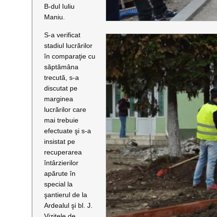
B-dul Iuliu
Maniu.
S-a verificat
stadiul lucrărilor
în comparaţie cu
săptămâna
trecută, s-a
discutat pe
m
arginea
lucrărilor care
mai trebuie
efectuate şi s-a
insistat pe
recuperarea
întârzierilor
apărute în
special la
şantierul de la
Ardealul şi bl. J.
Vizitele de