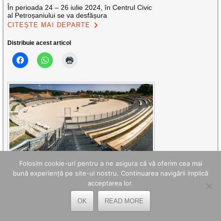
În perioada 24 – 26 iulie 2024, în Centrul Civic
al Petroșaniului se va desfășura
CITEȘTE MAI DEPARTE
Distribuie acest articol
ISTORIA PRINDE VIAȚĂ LA
Folosim cookie-uri pentru a ne asigura că vă oferim cea mai
bună experiență pe site-ul nostru. Continuarea navigării implică
ULPIA TRAIANA
acceptarea lor.
SARMIZEGETUSA, DE ZIUA
PATRIMONIULUI ROMAN
OK
READ MORE
Timp de două zile, istoria prinde viață la Ulpia