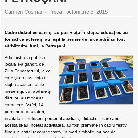
Carmen Cosman - Preda |
octombrie 5, 2015
Cadre didactice care şi-au pus viaţa în slujba educaţiei, au
format caractere şi au ieşit la pensie de la catedră au fost
sărbătorite, luni, la Petroşani.
Administraţia publică
locală s-a gândit, de
Ziua Educatorului, la cei
care şi-au pus viaţa în
slujba acestei nobile
meserii şi, cu răbdare şi
dăruire, au modelat
caractere. Astfel, 14
persoane -educatori,
învăţători, profesori, personal auxiliar şi didactic – care anul
acesta şi-au încetat activitatea, au fost premiate în cadru festiv,
fiindu-le astfel recompensată, în mod simbolic, munca de