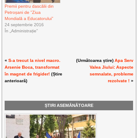
Premii pentru dascălii din
Petroșani de ”Ziua
Mondială a Educatorului”
24 septembrie 2016
În „Administrație”
«
S-a trecut la nivel macro.
(Următoarea știre)
Apa Serv
Arsenie Boca, transformat
Valea Jiului: Aspecte
în magnet de frigider!
(Știre
semnalate, probleme
anterioară)
rezolvate !
»
ȘTIRI ASEMĂNĂTOARE