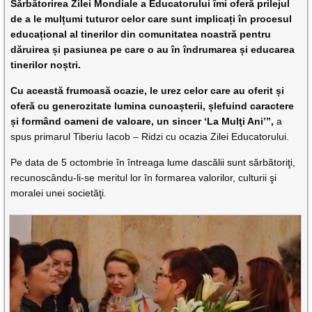
Sărbătorirea Zilei Mondiale a Educatorului îmi oferă prilejul
de a le mulțumi tuturor celor care sunt implicați în procesul
educațional al tinerilor din comunitatea noastră pentru
dăruirea și pasiunea pe care o au în îndrumarea și educarea
tinerilor noștri.
Cu această frumoasă ocazie, le urez celor care au oferit și
oferă cu generozitate lumina cunoașterii, șlefuind caractere
și formând oameni de valoare, un sincer ‘La Mulţi Ani’”,
a
spus primarul Tiberiu Iacob – Ridzi cu ocazia Zilei Educatorului.
Pe data de 5 octombrie în întreaga lume dascălii sunt sărbătoriţi,
recunoscându-li-se meritul lor în formarea valorilor, culturii şi
moralei unei societăţi.