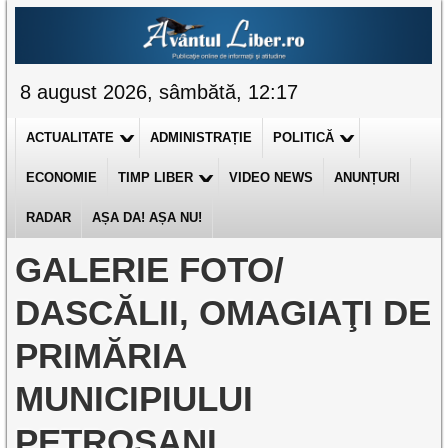
8 august 2026, sâmbătă, 12:17
ACTUALITATE
ADMINISTRAȚIE
POLITICĂ
ECONOMIE
TIMP LIBER
VIDEO NEWS
ANUNȚURI
RADAR
AȘA DA! AȘA NU!
GALERIE FOTO/
DASCĂLII, OMAGIAŢI DE
PRIMĂRIA
MUNICIPIULUI
PETROŞANI