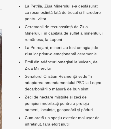
La Petrila, Ziua Minerului s-a desfășurat
cu recunoștință față de trecut și încredere
pentru viitor
Ceremonii de recunoștință de Ziua
Minerului, în capitala de suflet a mineritului
românesc, la Lupeni
La Petroșani, minerii au fost omagiați de
ziua lor printr-o emoționantă ceremonie
Eroii din adâncuri omagiați la Vulcan, de
Ziua Minerului
Senatorul Cristian Resmeriță vede în
adoptarea amendamentului PSD la Legea
decarbonării o măsură de bun simț
Zeci de hectare mistuite și zeci de
pompieri mobilizați pentru a proteja
oameni, locuințe, gospodării și păduri
Cum arată un spațiu exterior mai ușor de
întreținut, fără efort inutil