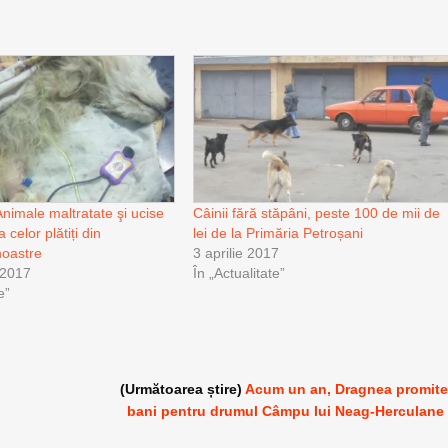
Animale maltratate şi ucise
Câinii fără stăpâni, peste 100 de mii de
celor plătiți din
lei de la Primăria Petroșani
 noastre
3 aprilie 2017
 2017
În „Actualitate”
e”
(Următoarea știre)
Acum un an, Dragnea promit
bani pentru drumul Câmpu lui Neag-Herculane