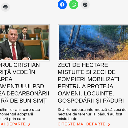
RUL CRISTIAN
ZECI DE HECTARE
IȚĂ VEDE ÎN
MISTUITE ȘI ZECI DE
AREA
POMPIERI MOBILIZAȚI
MENTULUI PSD
PENTRU A PROTEJA
EA DECARBONĂRII
OAMENI, LOCUINȚE,
RĂ DE BUN SIMȚ
GOSPODĂRII ȘI PĂDURI
ultimilor ani, care s-au
ISU Hunedoara informează că zeci de
momentul adoptării
hectare de terenuri și păduri au fost
cizii prin care
mistuite de
MAI DEPARTE
CITEȘTE MAI DEPARTE