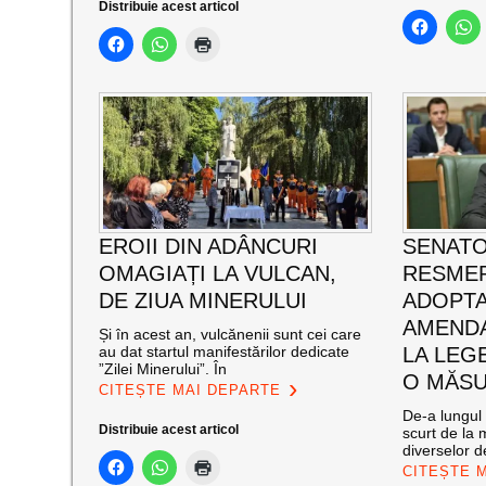
Distribuie acest articol
EROII DIN ADÂNCURI
SENATO
OMAGIAȚI LA VULCAN,
RESMER
DE ZIUA MINERULUI
ADOPT
AMENDA
Și în acest an, vulcănenii sunt cei care
au dat startul manifestărilor dedicate
LA LEG
”Zilei Minerului”. În
O MĂSU
CITEȘTE MAI DEPARTE
De-a lungul 
Distribuie acest articol
scurt de la 
diverselor de
CITEȘTE 