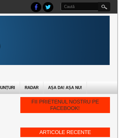
UNȚURI
RADAR
AȘA DA! AȘA NU!
FII PRIETENUL NOSTRU PE
FACEBOOK!
ARTICOLE RECENTE