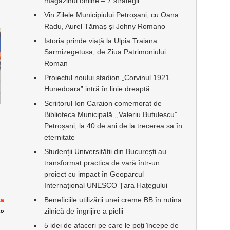
magazinul online – 7 strategii
Vin Zilele Municipiului Petroșani, cu Oana
Radu, Aurel Tămaș și Johny Romano
Istoria prinde viață la Ulpia Traiana
Sarmizegetusa, de Ziua Patrimoniului
Roman
Proiectul noului stadion „Corvinul 1921
Hunedoara” intră în linie dreaptă
Scriitorul Ion Caraion comemorat de
Biblioteca Municipală ,,Valeriu Butulescu”
Petroșani, la 40 de ani de la trecerea sa în
eternitate
Studenții Universității din București au
transformat practica de vară într-un
proiect cu impact în Geoparcul
Internațional UNESCO Țara Hațegului
ea
Beneficiile utilizării unei creme BB în rutina
»
zilnică de îngrijire a pielii
5 idei de afaceri pe care le poți începe de