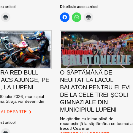
st articol
Distribuie acest articol
RA RED BULL
O SĂPTĂMÂNĂ DE
ACS AJUNGE, PE
NEUITAT LA LACUL
E, LA LUPENI
BALATON PENTRU ELEVI
DE LA CELE TREI ȘCOLI
0 iulie 2026, municipiul
na Straja vor deveni din
GIMNAZIALE DIN
MUNICIPIUL LUPENI
MAI DEPARTE
Ne gândim cu inima plină de
st articol
recunoștință la săptămâna ce tocmai a
trecut! Cea mai