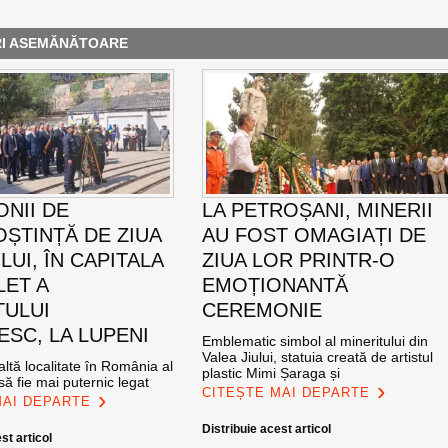
RI ASEMĂNĂTOARE
NII DE
LA PETROȘANI, MINERII
ȘTINȚĂ DE ZIUA
AU FOST OMAGIAȚI DE
UI, ÎN CAPITALA
ZIUA LOR PRINTR-O
LET A
EMOȚIONANTĂ
TULUI
CEREMONIE
SC, LA LUPENI
Emblematic simbol al mineritului din
Valea Jiului, statuia creată de artistul
altă localitate în România al
plastic Mimi Șaraga și
ă fie mai puternic legat
CITEȘTE MAI DEPARTE
MAI DEPARTE
Distribuie acest articol
st articol