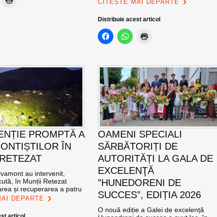
CITEȘTE MAI DEPARTE
Distribuie acest articol
ENȚIE PROMPTĂ A
OAMENI SPECIALI
ONTIȘTILOR ÎN
SĂRBĂTORIȚI DE
 RETEZAT
AUTORITĂȚI LA GALA DE
EXCELENŢĂ
vamont au intervenit,
ută, în Munții Retezat
”HUNEDORENI DE
area și recuperarea a patru
SUCCES”, EDIȚIA 2026
MAI DEPARTE
O nouă ediție a Galei de excelență
st articol