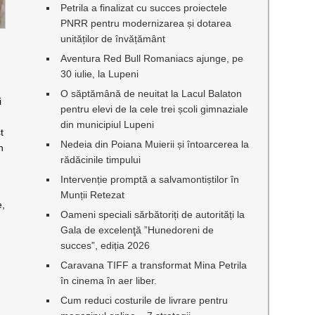
Petrila a finalizat cu succes proiectele
PNRR pentru modernizarea și dotarea
unităților de învățământ
Aventura Red Bull Romaniacs ajunge, pe
30 iulie, la Lupeni
O săptămână de neuitat la Lacul Balaton
i
pentru elevi de la cele trei școli gimnaziale
din municipiul Lupeni
t
Nedeia din Poiana Muierii și întoarcerea la
n
rădăcinile timpului
e
Intervenție promptă a salvamontiștilor în
Munții Retezat
e,
Oameni speciali sărbătoriți de autorități la
Gala de excelenţă ”Hunedoreni de
succes”, ediția 2026
Caravana TIFF a transformat Mina Petrila
în cinema în aer liber.
Cum reduci costurile de livrare pentru