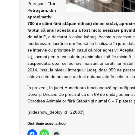
Petroşani.
“La
Petroşani, din
aproximativ
700 de câini fără stăpân ridicaţi de pe străzi, aprox
faptul că anul acesta nu a fost nicio sesizare privi
de câini”
, a declarat Nicolae Ivănuş. Acesta a precizat c
modernizare,lucrările urmînd să fie finalizate în jurul d
se intervie cu prioritate în cazul câinilor agresivi. Aceştia
laţ, tocmai pentru ca suferinţa animalului să fie minimă
suspendată, doar cei bolnavi maisunt omorâţi, iar restul 
2014, însă, la nivelul întregului judeţ, doar 959 de perso
câteva sute de animale au fost eutanasiate în cele trei lu
În prezent, în judeţ Hunedoara funcţionează opt adăpostu
Deva şi Uricani. De precizat că din 69 de unităţi administ
Ocrotirea Animalelor fără Stăpân şi numai 6 – 7 plătesc şi 
[slideshow_deploy id=’22083′]
Distribuie acest articol