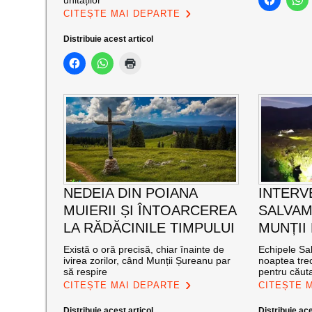
unităților
CITEȘTE MAI DEPARTE
Distribuie acest articol
NEDEIA DIN POIANA
INTERV
MUIERII ȘI ÎNTOARCEREA
SALVAM
LA RĂDĂCINILE TIMPULUI
MUNȚII
Există o oră precisă, chiar înainte de
Echipele Sal
ivirea zorilor, când Munții Șureanu par
noaptea trec
să respire
pentru căut
CITEȘTE MAI DEPARTE
CITEȘTE 
Distribuie acest articol
Distribuie ace