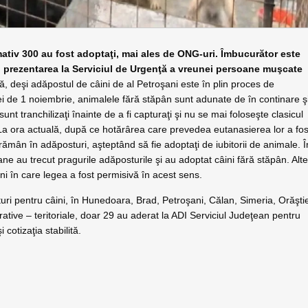
imativ 300 au fost adoptaţi, mai ales de ONG-uri. Îmbucurător este
nd prezentarea la Serviciul de Urgenţă a vreunei persoane muşcate
ă, deşi adăpostul de câini de al Petroşani este în plin proces de
atei de 1 noiembrie, animalele fără stăpân sunt adunate de în continare ş
 sunt tranchilizaţi înainte de a fi capturaţi şi nu se mai foloseşte clasicul
. La ora actuală, după ce hotărârea care prevedea eutanasierea lor a fos
rămân în adăposturi, aşteptând să fie adoptaţi de iubitorii de animale. Î
ane au trecut pragurile adăposturile şi au adoptat câini fără stăpân. Alt
ni în care legea a fost permisivă în acest sens.
ri pentru câini, în Hunedoara, Brad, Petroşani, Călan, Simeria, Orăşti
rative – teritoriale, doar 29 au aderat la ADI Serviciul Judeţean pentru
cotizaţia stabilită.