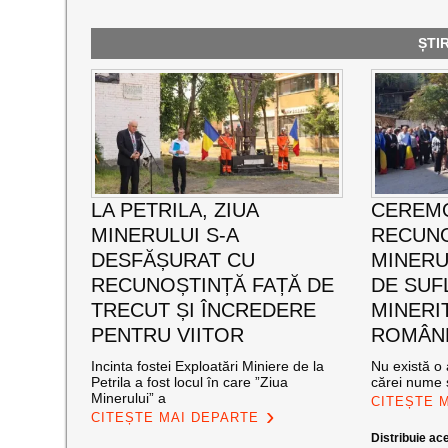
ȘTI
LA PETRILA, ZIUA
CEREMO
MINERULUI S-A
RECUNO
DESFĂȘURAT CU
MINERUL
RECUNOȘTINȚĂ FAȚĂ DE
DE SUF
TRECUT ȘI ÎNCREDERE
MINERI
PENTRU VIITOR
ROMÂNE
Incinta fostei Exploatări Miniere de la
Nu există o 
Petrila a fost locul în care ”Ziua
cărei nume s
Minerului” a
CITEȘTE 
CITEȘTE MAI DEPARTE
Distribuie ace