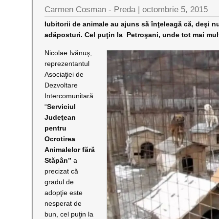
Carmen Cosman - Preda |
octombrie 5, 2015
Iubitorii de animale au ajuns să înţeleagă că, deşi nu 
adăposturi. Cel puţin la Petroşani, unde tot mai mulţ
Nicolae Ivănuş,
reprezentantul
Asociaţiei de
Dezvoltare
Intercomunitară
“
Serviciul
Judeţean
pentru
Ocrotirea
Animalelor fără
Stăpân”
a
precizat că
gradul de
adopţie este
nesperat de
bun, cel puţin la