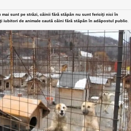
mai sunt pe străzi, câinii fără stăpân nu sunt fericiţi nici în
i iubitori de animale caută câini fără stăpân în adăpostul public
.