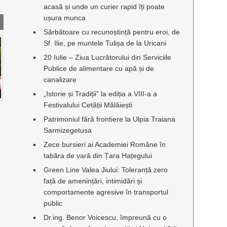
acasă și unde un curier rapid îți poate
ușura munca
Sărbătoare cu recunoștință pentru eroi, de
Sf. Ilie, pe muntele Tulișa de la Uricani
20 Iulie – Ziua Lucrătorului din Serviciile
Publice de alimentare cu apă și de
canalizare
„Istorie și Tradiții” la ediția a VIII-a a
Festivalului Cetății Mălăiești
Patrimoniul fără frontiere la Ulpia Traiana
Sarmizegetusa
Zece bursieri ai Academiei Române în
tabăra de vară din Țara Hațegului
Green Line Valea Jiului: Toleranță zero
față de amenințări, intimidări și
comportamente agresive în transportul
public
Dr.ing. Benor Voicescu, împreună cu o