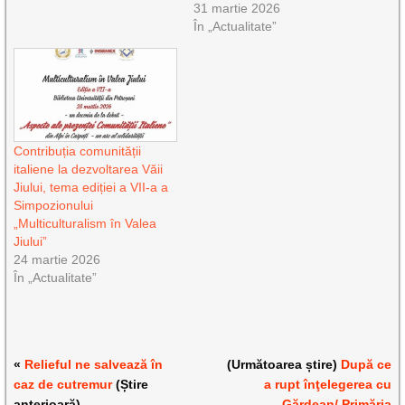
31 martie 2026
În „Actualitate”
Contribuția comunității
italiene la dezvoltarea Văii
Jiului, tema ediției a VII-a a
Simpozionului
„Multiculturalism în Valea
Jiului”
24 martie 2026
În „Actualitate”
«
Relieful ne salvează în
(Următoarea știre)
După ce
caz de cutremur
(Știre
a rupt înţelegerea cu
anterioară)
Gărdean/ Primăria