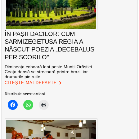
ÎN PAȘII DACILOR: CUM
SARMIZEGETUSA REGIA A
NĂSCUT POEZIA „DECEBALUS
PER SCORILO”
Dimineața coboară lent peste Munții Orăștiei.
Ceața densă se strecoară printre brazi, iar
drumurile pietruite
CITEȘTE MAI DEPARTE
Distribuie acest articol