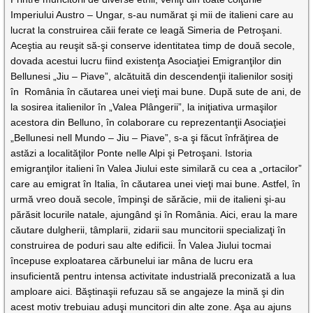
Imperiului Austro – Ungar, s-au numărat şi mii de italieni care au
lucrat la construirea căii ferate ce leagă Simeria de Petroşani.
Aceştia au reuşit să-şi conserve identitatea timp de două secole,
dovada acestui lucru fiind existenţa Asociaţiei Emigranţilor din
Bellunesi „Jiu – Piave”, alcătuită din descendenţii italienilor sosiţi
în România în căutarea unei vieţi mai bune. După sute de ani, de
la sosirea italienilor în „Valea Plângerii”, la iniţiativa urmaşilor
acestora din Belluno, în colaborare cu reprezentanţii Asociaţiei
„Bellunesi nell Mundo – Jiu – Piave”, s-a şi făcut înfrăţirea de
astăzi a localităţilor Ponte nelle Alpi şi Petroşani. Istoria
emigranţilor italieni în Valea Jiului este similară cu cea a „ortacilor”
care au emigrat în Italia, în căutarea unei vieţi mai bune. Astfel, în
urmă vreo două secole, împinşi de sărăcie, mii de italieni şi-au
părăsit locurile natale, ajungând şi în România. Aici, erau la mare
căutare dulgherii, tâmplarii, zidarii sau muncitorii specializaţi în
construirea de poduri sau alte edificii. În Valea Jiului tocmai
începuse exploatarea cărbunelui iar mâna de lucru era
insuficientă pentru intensa activitate industrială preconizată a lua
amploare aici. Băştinaşii refuzau să se angajeze la mină şi din
acest motiv trebuiau aduşi muncitori din alte zone. Aşa au ajuns