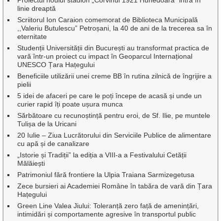
Proiectul noului stadion „Corvinul 1921 Hunedoara” intră în
linie dreaptă
Scriitorul Ion Caraion comemorat de Biblioteca Municipală
,,Valeriu Butulescu” Petroșani, la 40 de ani de la trecerea sa în
eternitate
Studenții Universității din București au transformat practica de
vară într-un proiect cu impact în Geoparcul Internațional
UNESCO Țara Hațegului
Beneficiile utilizării unei creme BB în rutina zilnică de îngrijire a
pielii
5 idei de afaceri pe care le poți începe de acasă și unde un
curier rapid îți poate ușura munca
Sărbătoare cu recunoștință pentru eroi, de Sf. Ilie, pe muntele
Tulișa de la Uricani
20 Iulie – Ziua Lucrătorului din Serviciile Publice de alimentare
cu apă și de canalizare
„Istorie și Tradiții” la ediția a VIII-a a Festivalului Cetății
Mălăiești
Patrimoniul fără frontiere la Ulpia Traiana Sarmizegetusa
Zece bursieri ai Academiei Române în tabăra de vară din Țara
Hațegului
Green Line Valea Jiului: Toleranță zero față de amenințări,
intimidări și comportamente agresive în transportul public