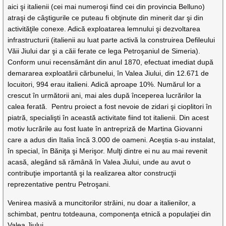
aici şi italienii (cei mai numeroşi fiind cei din provincia Belluno)
atraşi de câştigurile ce puteau fi obţinute din minerit dar şi din
activităţile conexe. Adică exploatarea lemnului şi dezvoltarea
infrastructurii (italienii au luat parte activă la construirea Defileului
Văii Jiului dar şi a căii ferate ce lega Petroşaniul de Simeria).
Conform unui recensământ din anul 1870, efectuat imediat după
demararea exploatării cărbunelui, în Valea Jiului, din 12.671 de
locuitori, 994 erau italieni. Adică aproape 10%. Numărul lor a
crescut în următorii ani, mai ales după începerea lucrărilor la
calea ferată. Pentru proiect a fost nevoie de zidari şi cioplitori în
piatră, specialişti în această activitate fiind tot italienii. Din acest
motiv lucrările au fost luate în antrepriză de Martina Giovanni
care a adus din Italia încă 3.000 de oameni. Aceştia s-au instalat,
în special, în Băniţa şi Merişor. Mulţi dintre ei nu au mai revenit
acasă, alegând să rămână în Valea Jiului, unde au avut o
contribuţie importantă şi la realizarea altor construcţii
reprezentative pentru Petroşani.
Venirea masivă a muncitorilor străini, nu doar a italienilor, a
schimbat, pentru totdeauna, componenţa etnică a populaţiei din
Valea Jiului.