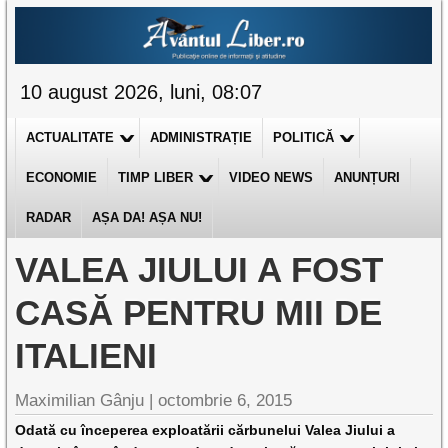
10 august 2026, luni, 08:07
ACTUALITATE
ADMINISTRAȚIE
POLITICĂ
ECONOMIE
TIMP LIBER
VIDEO NEWS
ANUNȚURI
RADAR
AȘA DA! AȘA NU!
VALEA JIULUI A FOST
CASĂ PENTRU MII DE
ITALIENI
Maximilian Gânju |
octombrie 6, 2015
Odată cu începerea exploatării cărbunelui Valea Jiului a