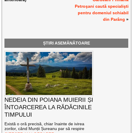
Petroşani caută specialişti
pentru domeniul schiabil
din Parâng
»
ȘTIRI ASEMĂNĂTOARE
NEDEIA DIN POIANA MUIERII ȘI
ÎNTOARCEREA LA RĂDĂCINILE
TIMPULUI
Există o oră precisă, chiar înainte de ivirea
zorilor, când Munții Șureanu par să respire