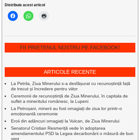
Distribuie acest articol
FII PRIETENUL NOSTRU PE FACEBOOK!
ARTICOLE RECENTE
La Petrila, Ziua Minerului s-a desfășurat cu recunoștință față
de trecut și încredere pentru viitor
Ceremonii de recunoștință de Ziua Minerului, în capitala de
suflet a mineritului românesc, la Lupeni
La Petroșani, minerii au fost omagiați de ziua lor printr-o
emoționantă ceremonie
Eroii din adâncuri omagiați la Vulcan, de Ziua Minerului
Senatorul Cristian Resmeriță vede în adoptarea
amendamentului PSD la Legea decarbonării o măsură de bun
simț