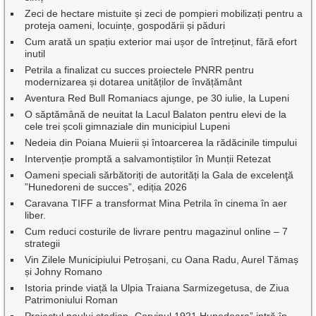
Zeci de hectare mistuite și zeci de pompieri mobilizați pentru a
proteja oameni, locuințe, gospodării și păduri
Cum arată un spațiu exterior mai ușor de întreținut, fără efort
inutil
Petrila a finalizat cu succes proiectele PNRR pentru
modernizarea și dotarea unităților de învățământ
Aventura Red Bull Romaniacs ajunge, pe 30 iulie, la Lupeni
O săptămână de neuitat la Lacul Balaton pentru elevi de la
cele trei școli gimnaziale din municipiul Lupeni
Nedeia din Poiana Muierii și întoarcerea la rădăcinile timpului
Intervenție promptă a salvamontiștilor în Munții Retezat
Oameni speciali sărbătoriți de autorități la Gala de excelenţă
”Hunedoreni de succes”, ediția 2026
Caravana TIFF a transformat Mina Petrila în cinema în aer
liber.
Cum reduci costurile de livrare pentru magazinul online – 7
strategii
Vin Zilele Municipiului Petroșani, cu Oana Radu, Aurel Tămaș
și Johny Romano
Istoria prinde viață la Ulpia Traiana Sarmizegetusa, de Ziua
Patrimoniului Roman