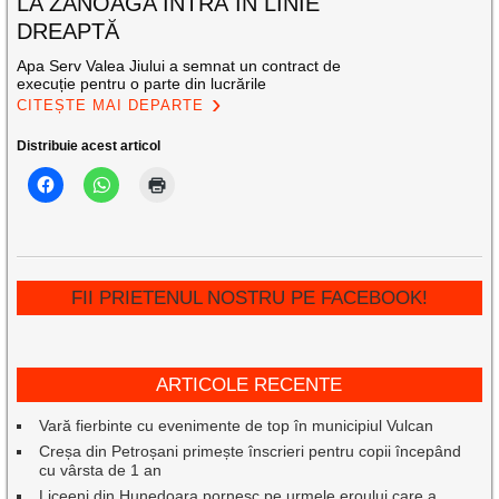
LA ZĂNOAGA INTRĂ ÎN LINIE
DREAPTĂ
Apa Serv Valea Jiului a semnat un contract de
execuție pentru o parte din lucrările
CITEȘTE MAI DEPARTE
Distribuie acest articol
FII PRIETENUL NOSTRU PE FACEBOOK!
ARTICOLE RECENTE
Vară fierbinte cu evenimente de top în municipiul Vulcan
Creșa din Petroșani primește înscrieri pentru copii începând
cu vârsta de 1 an
Liceeni din Hunedoara pornesc pe urmele eroului care a