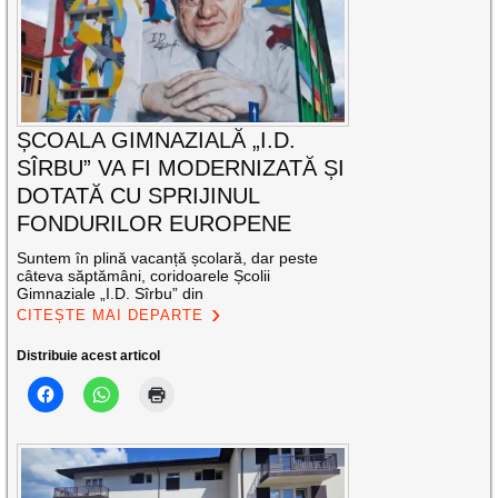
ȘCOALA GIMNAZIALĂ „I.D.
SÎRBU” VA FI MODERNIZATĂ ȘI
DOTATĂ CU SPRIJINUL
FONDURILOR EUROPENE
Suntem în plină vacanță școlară, dar peste
câteva săptămâni, coridoarele Școlii
Gimnaziale „I.D. Sîrbu” din
CITEȘTE MAI DEPARTE
Distribuie acest articol