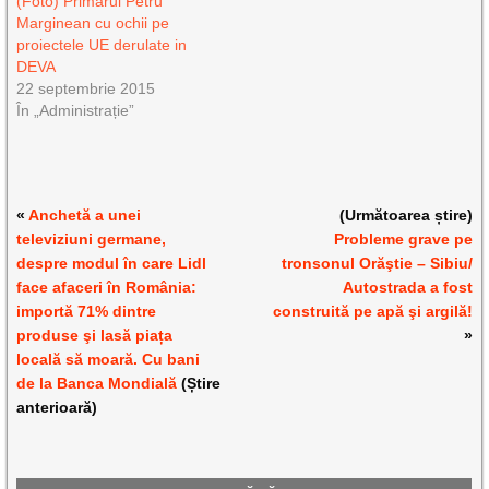
(Foto) Primarul Petru
Marginean cu ochii pe
proiectele UE derulate in
DEVA
22 septembrie 2015
În „Administrație”
«
Anchetă a unei
(Următoarea știre)
televiziuni germane,
Probleme grave pe
despre modul în care Lidl
tronsonul Orăştie – Sibiu/
face afaceri în România:
Autostrada a fost
importă 71% dintre
construită pe apă şi argilă!
produse şi lasă piața
»
locală să moară. Cu bani
de la Banca Mondială
(Știre
anterioară)