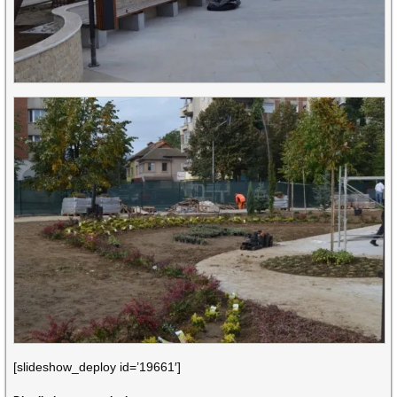
[slideshow_deploy id=’19661′]