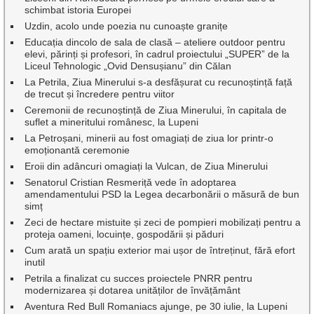
schimbat istoria Europei
Uzdin, acolo unde poezia nu cunoaște granițe
Educația dincolo de sala de clasă – ateliere outdoor pentru
elevi, părinți și profesori, în cadrul proiectului „SUPER” de la
Liceul Tehnologic „Ovid Densușianu” din Călan
La Petrila, Ziua Minerului s-a desfășurat cu recunoștință față
de trecut și încredere pentru viitor
Ceremonii de recunoștință de Ziua Minerului, în capitala de
suflet a mineritului românesc, la Lupeni
La Petroșani, minerii au fost omagiați de ziua lor printr-o
emoționantă ceremonie
Eroii din adâncuri omagiați la Vulcan, de Ziua Minerului
Senatorul Cristian Resmeriță vede în adoptarea
amendamentului PSD la Legea decarbonării o măsură de bun
simț
Zeci de hectare mistuite și zeci de pompieri mobilizați pentru a
proteja oameni, locuințe, gospodării și păduri
Cum arată un spațiu exterior mai ușor de întreținut, fără efort
inutil
Petrila a finalizat cu succes proiectele PNRR pentru
modernizarea și dotarea unităților de învățământ
Aventura Red Bull Romaniacs ajunge, pe 30 iulie, la Lupeni