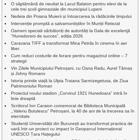
O săptămână de neuitat la Lacul Balaton pentru elevi de la
cele trei școli gimnaziale din municipiul Lupeni
Nedeia din Poiana Muierii și întoarcerea la rădăcinile timpului
Intervenție promptă a salvamontiștilor în Munții Retezat
Oameni speciali sărbătoriți de autorități la Gala de excelenţă
”Hunedoreni de succes”, ediția 2026
Caravana TIFF a transformat Mina Petrila în cinema în aer
liber.
Cum reduci costurile de livrare pentru magazinul online – 7
strategii
Vin Zilele Municipiului Petroșani, cu Oana Radu, Aurel Tămaș
și Johny Romano
Istoria prinde viață la Ulpia Traiana Sarmizegetusa, de Ziua
Patrimoniului Roman
Proiectul noului stadion „Corvinul 1921 Hunedoara” intră în
linie dreaptă
Scriitorul Ion Caraion comemorat de Biblioteca Municipală
,,Valeriu Butulescu” Petroșani, la 40 de ani de la trecerea sa în
eternitate
Studenții Universității din București au transformat practica de
vară într-un proiect cu impact în Geoparcul Internațional
UNESCO Țara Hațegului