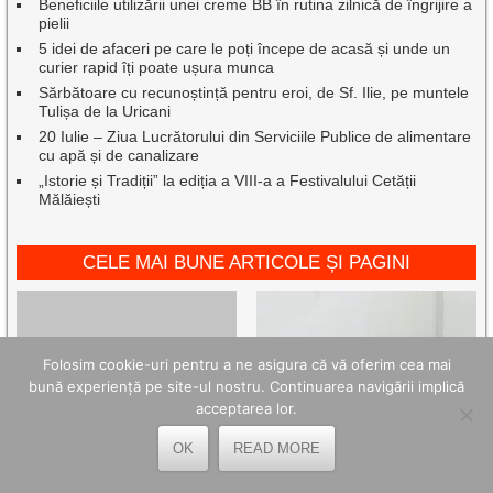
Beneficiile utilizării unei creme BB în rutina zilnică de îngrijire a
pielii
5 idei de afaceri pe care le poți începe de acasă și unde un
curier rapid îți poate ușura munca
Sărbătoare cu recunoștință pentru eroi, de Sf. Ilie, pe muntele
Tulișa de la Uricani
20 Iulie – Ziua Lucrătorului din Serviciile Publice de alimentare
cu apă și de canalizare
„Istorie și Tradiții” la ediția a VIII-a a Festivalului Cetății
Mălăiești
CELE MAI BUNE ARTICOLE ȘI PAGINI
Folosim cookie-uri pentru a ne asigura că vă oferim cea mai
bună experiență pe site-ul nostru. Continuarea navigării implică
acceptarea lor.
OK
READ MORE